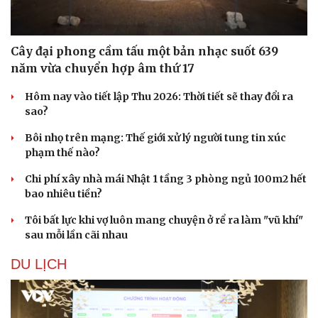
Cây đại phong cầm tấu một bản nhạc suốt 639
năm vừa chuyển hợp âm thứ 17
Hôm nay vào tiết lập Thu 2026: Thời tiết sẽ thay đổi ra
sao?
Bôi nhọ trên mạng: Thế giới xử lý người tung tin xúc
phạm thế nào?
Chi phí xây nhà mái Nhật 1 tầng 3 phòng ngủ 100m2 hết
bao nhiêu tiền?
Tôi bất lực khi vợ luôn mang chuyện ở rể ra làm "vũ khí"
sau mỗi lần cãi nhau
DU LỊCH