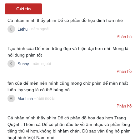
Gửi tin
Cá nhân mình thấy phim Dế có phần đồ họa đỉnh hơn nhé
Lethu
- năm ngoái
Doanh nghiệp
Công nghệ
Phản hồi
Thông tin doanh nghiệp
Sành điệu
Doanh nghiệp 24h
Tin Công nghệ
Tạo hình của Dế mèn trông đẹp và hiện đại hơn nhỉ. Mong là
Doanh nhân
Trải nghiệm
nội dung phim tốt
Vì cộng đồng
Chuyển đổi số
Sunny
- năm ngoái
Phản hồi
fan của dế mèn nên mình cũng mong chờ phim dế mèn nhất
luôn. hy vọng là có thể bùng nổ
Mai Linh
- năm ngoái
Phản hồi
Cá nhân mình thấy phim Dế có phần đồ họa đẹp hơn Trạng
Quỳnh. Thêm cả Dế có phần đầu tư về âm nhạc và phần lồng
tiếng thú vị hơn,không bị nhàm chán. Dù sao vẫn ủng hộ phim
hoạt hình Việt Nam nhé.