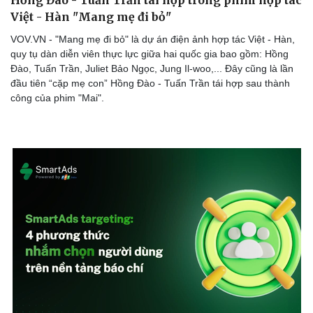
Việt - Hàn "Mang mẹ đi bỏ"
VOV.VN - "Mang mẹ đi bỏ" là dự án điện ảnh hợp tác Việt - Hàn,
quy tụ dàn diễn viên thực lực giữa hai quốc gia bao gồm: Hồng
Đào, Tuấn Trần, Juliet Bảo Ngọc, Jung Il-woo,... Đây cũng là lần
đầu tiên “cặp mẹ con” Hồng Đào - Tuấn Trần tái hợp sau thành
công của phim "Mai".
Du lịch
Podcast
Tư vấn
Câu chuyện thời sự
Săn Tour
Đọc truyện đêm khuya
check-in
Cửa sổ tình yêu
Kể chuyện cho bé