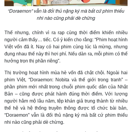
“Doraemon” vẫn là đối thủ nặng ký mà bất cứ phim thiếu
nhi nào cũng phải dè chừng
Thế nhưng, chính vì ra rạp cùng thời điểm khiến nhiều
người cảm thấy… tiếc. Có ý kiến cho rằng: “Phim hoạt hình
Việt vốn đã ít. Nay có hai phim cùng lúc là mừng, nhưng
đụng nhau thế này thì hơi phí. Nếu dàn ra, mỗi phim có thể
hưởng trọn thị phần riêng”.
Thị trường hoạt hình mùa hè vốn đã chật chội. Ngoài hai
phim Việt, “Doraemon: Nobita và thế giới trong tranh” –
phần phim mới nhất trong chuỗi phim quốc dân của Nhật
Bản – cũng được phát hành đúng thời điểm. Với lượng
người hâm mộ lâu năm, tệp khán giả trung thành từ nhiều
thế hệ và hệ thống truyền thông được tổ chức bài bản,
“Doraemon” vẫn là đối thủ nặng ký mà bất cứ phim thiếu
nhi nào cũng phải dè chừng.