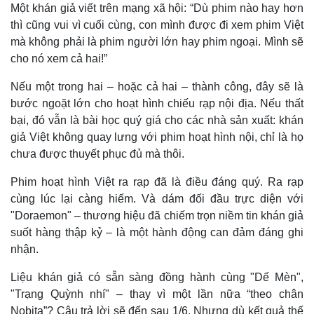
Một khán giả viết trên mạng xã hội: “Dù phim nào hay hơn
thì cũng vui vì cuối cùng, con mình được đi xem phim Việt
mà không phải là phim người lớn hay phim ngoại. Mình sẽ
cho nó xem cả hai!”
Nếu một trong hai – hoặc cả hai – thành công, đây sẽ là
bước ngoặt lớn cho hoạt hình chiếu rạp nội địa. Nếu thất
bại, đó vẫn là bài học quý giá cho các nhà sản xuất: khán
giả Việt không quay lưng với phim hoạt hình nội, chỉ là họ
chưa được thuyết phục đủ mà thôi.
Phim hoạt hình Việt ra rạp đã là điều đáng quý. Ra rạp
cùng lúc lại càng hiếm. Và dám đối đầu trực diện với
"Doraemon" – thương hiệu đã chiếm trọn niềm tin khán giả
suốt hàng thập kỷ – là một hành động can đảm đáng ghi
nhận.
Liệu khán giả có sẵn sàng đồng hành cùng "Dế Mèn",
"Trạng Quỳnh nhí" – thay vì một lần nữa “theo chân
Nobita”? Câu trả lời sẽ đến sau 1/6. Nhưng dù kết quả thế