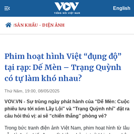
English
SÂN KHẤU - ĐIỆN ẢNH
/
Phim hoạt hình Việt “đụng độ”
Chính trị
Xã hội
Đảng
Tin 24h
tại rạp: Dế Mèn – Trạng Quỳnh
Tổ chức nhân sự
Dự báo thời tiết
có tự làm khó nhau?
Quốc hội
Giáo dục
Nhận diện sự thật
Dấu ấn VOV
Việc làm
Thứ Năm, 19:00, 08/05/2025
Biển đảo
VOV.VN - Sự trùng ngày phát hành của “Dế Mèn: Cuộc
phiêu lưu tới xóm Lầy Lội” và “Trạng Quỳnh nhí” đặt ra
câu hỏi thú vị: ai sẽ “chiến thắng” phòng vé?
Trong bức tranh điện ảnh Việt Nam, phim hoạt hình từ lâu