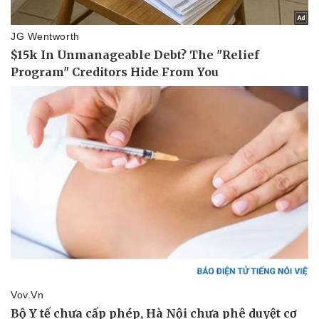
Sức khỏe
Đời sống
Dinh dưỡng - món ngon
Nhà đẹp
Cây thuốc
Blog
Sản phụ khoa
Tình yêu - Gia đình
Nhi khoa
Nam khoa
Làm đẹp - giảm cân
Phòng mạch online
Ăn sạch sống khỏe