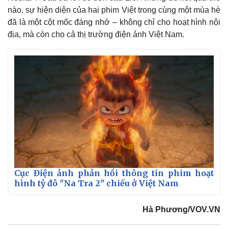
Thể thao
Ô tô - Xe máy
nào, sự hiện diện của hai phim Việt trong cùng một mùa hè
Bóng đá
Ô tô
đã là một cột mốc đáng nhớ – không chỉ cho hoạt hình nội
Lịch thi đấu bóng đá
Xe máy
địa, mà còn cho cả thị trường điện ảnh Việt Nam.
Thế giới thể thao
Tư vấn
eSports
Hậu trường
Cục Điện ảnh phản hồi thông tin phim hoạt
hình tỷ đô "Na Tra 2" chiếu ở Việt Nam
Hà Phương/VOV.VN