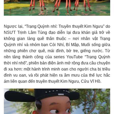
Ngược lại, “Trạng Quỳnh nhí: Truyền thuyết Kim Ngưu” do
NSƯT Trịnh Lâm Tùng đạo diễn lại đưa khán giả trở về
không gian làng quê thân thuộc – nơi nhân vật Trạng
Quỳnh nhí và nhóm bạn Còi Nhí, Bí Mập, Muối sống giữa
những phiên chợ quê, mái đình, bờ tre, giếng nước. Từ
nền tảng thành công của series YouTube “Trạng Quỳnh
thời nhí nhố”, phiên bản điện ảnh mở rộng đưa câu chuyện
đi xa hơn: một hành trình minh oan cho người cha bị triều
đình vu oan, và rồi phát hiện ra âm mưu của thế lực hắc
ám liên quan đến truyền thuyết Kim Ngưu, Cửu Vĩ Hồ.