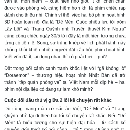
vẫn là “món hiếm” – xuất hiện nhỏ giọt, ít khi chen chân
được vào phòng vé, càng hiếm hơn khi là phim chiếu rạp
dành cho thiếu nhi. Chính vì thế, việc hai bộ phim hoạt hình
3D hoàn toàn nội địa là “Dế Mèn: Cuộc phiêu lưu tới xóm
Lầy Lội” và “Trạng Quỳnh nhí: Truyền thuyết Kim Ngưu”
cùng công chiếu ngày 30/5 tới đây là một hiện tượng chưa
từng có tiền lệ. Song, sự trùng khớp về lịch phát hành này
không khỏi khiến nhiều người đặt câu hỏi: phim hoạt hình
Việt vốn đã ít, lại đụng nhau thì có phải hơi… phí?
Đặt trong bối cảnh cạnh tranh khốc liệt với “gã khổng lồ”
“Doraemon” – thương hiệu hoạt hình Nhật Bản đã trở
thành "tập quán phòng vé" tại Việt Nam mỗi dịp hè – hai
phim nội địa liệu có đang tự làm khó mình?
Cuộc đối đầu thú vị giữa 2 lối kể chuyện rất khác
Dù cùng mang màu cờ sắc áo Việt, “Dế Mèn” và “Trạng
Quỳnh nhí” lại đi theo hai lối kể chuyện rất khác. Nếu “Dế
Mèn” là biểu tượng cho sự hiện đại hóa – từ cách kể
chuyện đến thiết kế bối cảnh – thì “Trạng Quỳnh nhí” lại