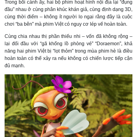
Trong bối cảnh ấy, hai bộ phim hoạt hình nội địa lại “đụng
đầu” nhau ở cùng phân khúc khán giả, cùng định dạng 3D,
cùng thời điểm – không ít người lo ngại rằng đây là cuộc
chơi “ba bên” mà phim Việt có nguy cơ lép vế hoàn toàn.
Cùng chia nhau thị phần thiếu nhi – vốn đã không rộng –
lại đối đầu với “gã khổng lồ phòng vé” “Doraemon”, khả
năng hai phim Việt bị “lọt thỏm” trong mùa phim hè là điều
hoàn toàn có thể xảy ra nếu không có chiến lược tiếp cận
đủ mạnh.
Pháp luật
Quân sự - Quốc phòng