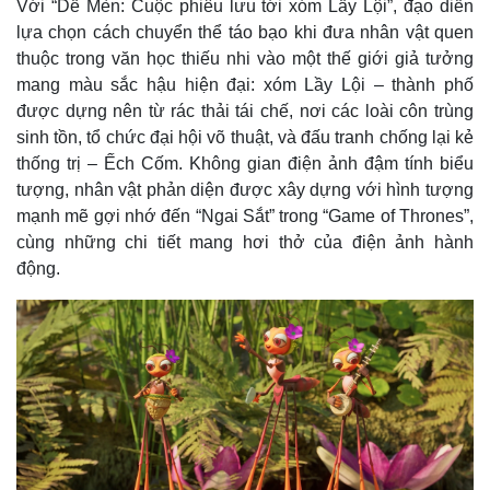
Với “Dế Mèn: Cuộc phiêu lưu tới xóm Lầy Lội”, đạo diễn
lựa chọn cách chuyển thể táo bạo khi đưa nhân vật quen
thuộc trong văn học thiếu nhi vào một thế giới giả tưởng
mang màu sắc hậu hiện đại: xóm Lầy Lội – thành phố
được dựng nên từ rác thải tái chế, nơi các loài côn trùng
sinh tồn, tổ chức đại hội võ thuật, và đấu tranh chống lại kẻ
thống trị – Ếch Cốm. Không gian điện ảnh đậm tính biểu
tượng, nhân vật phản diện được xây dựng với hình tượng
mạnh mẽ gợi nhớ đến “Ngai Sắt” trong “Game of Thrones”,
cùng những chi tiết mang hơi thở của điện ảnh hành
động.
Thế giới
Multimedia
Quan sát
Video
Cuộc sống đó đây
Ảnh
Hồ sơ
E-Magazine
Infographic