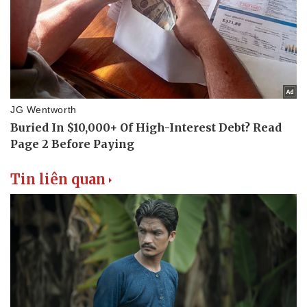
Tin liên quan
Văn hóa
Giải trí
Sân khấu - Điện ảnh
Nghệ sĩ
Văn học
Thời trang
Âm nhạc
Sao Việt
Di sản