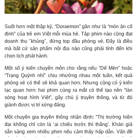
Vụ án
Vũ khí
Tin nóng
Việt Nam
Tư vấn luật
Phân tích
Suốt hơn một thập kỷ, “Doraemon” gần như là “món ăn cố
định” của trẻ em Việt mỗi mùa hè. Tập phim nào cũng đạt
doanh thu "khủng", đứng top đầu phòng vé. Đây là điều
mà bất cứ sản phẩm nội địa nào cũng phải tính đến khi
chọn lịch phát hành.
Một số ý kiến chuyên môn cho rằng nếu “Dế Mèn” hoặc
“Trạng Quỳnh nhí” chịu nhường nhau một tuần, kết quả
phòng vé có thể sẽ khả quan hơn. Nhưng cũng có ý kiến
lạc quan hơn: hai phim cùng ra mắt có thể tạo nên “làn
sóng hoạt hình Việt”, gây chú ý truyền thông, và từ đó
giành được vị trí xứng đáng.
Một chuyên gia truyền thông nhận định: “Thị trường hiện
đại không chỉ còn là ‘ai chiếu trước thì thắng’. Khán giả
sẵn sàng xem nhiều phim nếu cảm thấy hấp dẫn. Vấn đề