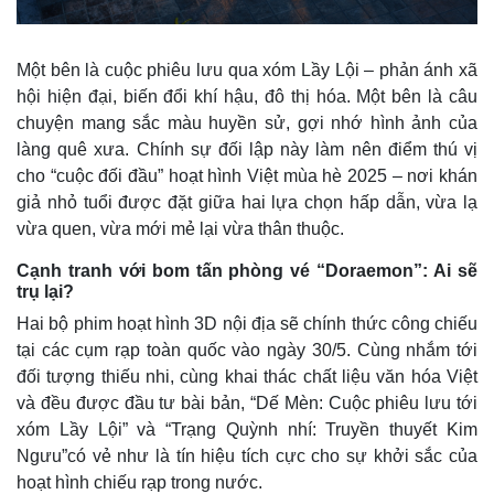
Một bên là cuộc phiêu lưu qua xóm Lầy Lội – phản ánh xã
hội hiện đại, biến đổi khí hậu, đô thị hóa. Một bên là câu
chuyện mang sắc màu huyền sử, gợi nhớ hình ảnh của
làng quê xưa. Chính sự đối lập này làm nên điểm thú vị
cho “cuộc đối đầu” hoạt hình Việt mùa hè 2025 – nơi khán
giả nhỏ tuổi được đặt giữa hai lựa chọn hấp dẫn, vừa lạ
vừa quen, vừa mới mẻ lại vừa thân thuộc.
Cạnh tranh với bom tấn phòng vé “Doraemon”: Ai sẽ
trụ lại?
Hai bộ phim hoạt hình 3D nội địa sẽ chính thức công chiếu
tại các cụm rạp toàn quốc vào ngày 30/5. Cùng nhắm tới
đối tượng thiếu nhi, cùng khai thác chất liệu văn hóa Việt
Kinh tế
Thị trường
và đều được đầu tư bài bản, “Dế Mèn: Cuộc phiêu lưu tới
Bất động sản
Giá vàng
xóm Lầy Lội” và “Trạng Quỳnh nhí: Truyền thuyết Kim
Khởi nghiệp
Tiêu dùng
Ngưu”có vẻ như là tín hiệu tích cực cho sự khởi sắc của
Tỷ giá
Chứng khoán
hoạt hình chiếu rạp trong nước.