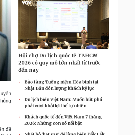
Hội chợ Du lịch quốc tế TP.HCM
2026 có quy mô lớn nhất từ trước
đến nay
Bảo tàng Tưởng niệm Hòa bình tại
Nhật Bản đón lượng khách kỷ lục
guyên
Du lịch biển Việt Nam: Muốn bứt phá
 chủng
phải vượt khỏi lợi thế tự nhiên
Khách quốc tế đến Việt Nam 7 tháng
2026: Những con số nổi bật
ên đã
Nhặt bỏ 'hạt sạn' để làng biển Đắk Lắk