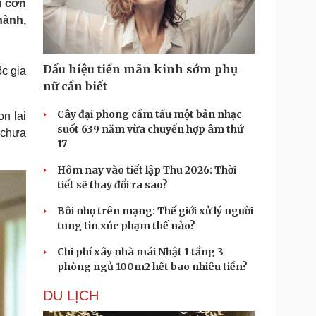
i cơn
Doanh nghiệp 24h
Tin Công nghệ
hành,
Doanh nhân
Trải nghiệm
ì cộng đồng
Chuyển đổi số
Dấu hiệu tiền mãn kinh sớm phụ
ốc gia
u lịch
Podcast
nữ cần biết
Tư vấn
Câu chuyện thời sự
Săn Tour
Đọc truyện đêm khuya
Cây đại phong cầm tấu một bản nhạc
n lại
heck-in
Cửa sổ tình yêu
suốt 639 năm vừa chuyển hợp âm thứ
 chưa
Kể chuyện cho bé
17
Hạt giống tâm hồn
Hôm nay vào tiết lập Thu 2026: Thời
tiết sẽ thay đổi ra sao?
Bôi nhọ trên mạng: Thế giới xử lý người
tung tin xúc phạm thế nào?
Chi phí xây nhà mái Nhật 1 tầng 3
phòng ngủ 100m2 hết bao nhiêu tiền?
DU LỊCH