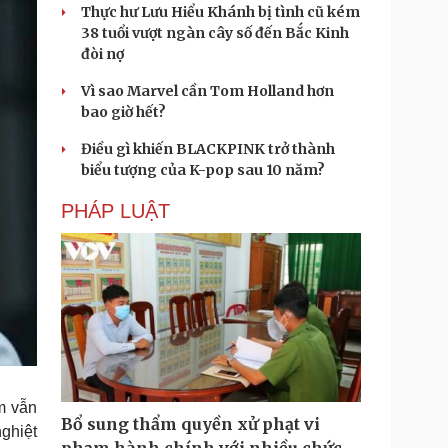
Thực hư Lưu Hiểu Khánh bị tình cũ kém
38 tuổi vượt ngàn cây số đến Bắc Kinh
đòi nợ
Vì sao Marvel cần Tom Holland hơn
bao giờ hết?
Điều gì khiến BLACKPINK trở thành
biểu tượng của K-pop sau 10 năm?
PHÁP LUẬT
m vẫn
Bổ sung thẩm quyền xử phạt vi
ghiệt