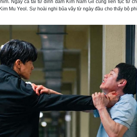
him. Ngay cả tài tử đình đám Kim Nam Gil cũng liên tục từ chố
 Kim Mu Yeol. Sự hoài nghi bủa vây từ ngày đầu cho thấy bộ p