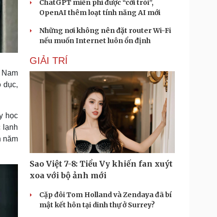
ChatGPT miễn phí được “cởi trói”,
OpenAI thêm loạt tính năng AI mới
Những nơi không nên đặt router Wi-Fi
nếu muốn Internet luôn ổn định
GIẢI TRÍ
. Nam
 dục,
y học
 lạnh
h năm
Sao Việt 7-8: Tiểu Vy khiến fan xuýt
xoa với bộ ảnh mới
Cặp đôi Tom Holland và Zendaya đã bí
mật kết hôn tại dinh thự ở Surrey?