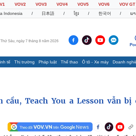
V1
VOV2
VOV3
VOV4
VOV5
VOV6
VOV GT
a Indonesia
/
日本語
/
ខ្មែរ
/
한국어
/
ພາ
Thứ Sáu, ngày 7 tháng 8 năm 2026
Po
inh tế
Thị trường
Pháp luật
Thể thao
Ô tô - Xe máy
Doanh nghi
Thế giới
Multimedia
K
Quan sát
Video
B
Cuộc sống đó đây
Ảnh
K
Hồ sơ
E-Magazine
àn cầu, Teach You a Lesson vẫn bị 
Infographic
Thể thao
Ô tô - Xe máy
D
Bóng đá
Ô tô
T