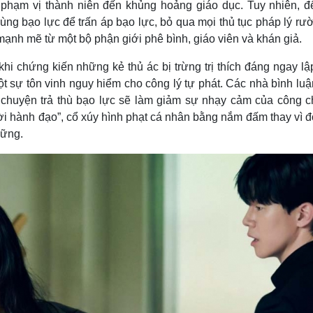
 phạm vị thành niên đến khủng hoảng giáo dục. Tuy nhiên, để
dùng bạo lực để trấn áp bạo lực, bỏ qua mọi thủ tục pháp lý rư
ạnh mẽ từ một bộ phận giới phê bình, giáo viên và khán giả.
i chứng kiến những kẻ thủ ác bị trừng trị thích đáng ngay lập
t sự tôn vinh nguy hiểm cho công lý tự phát. Các nhà bình lu
u chuyện trả thù bạo lực sẽ làm giảm sự nhạy cảm của công c
ời hành đạo”, cổ xúy hình phạt cá nhân bằng nắm đấm thay vì đ
vững.