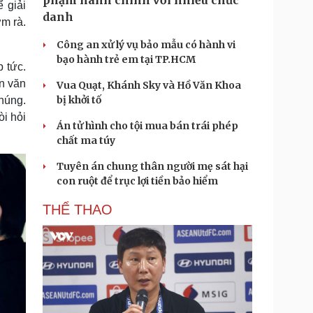
phạm hành chính với nhiều chức
 giải
danh
ờm rà.
Công an xử lý vụ bảo mẫu có hành vi
bạo hành trẻ em tại TP.HCM
 tức.
ận văn
Vua Quạt, Khánh Sky và Hồ Văn Khoa
bị khởi tố
húng.
òi hỏi
Án tử hình cho tội mua bán trái phép
chất ma túy
Tuyên án chung thân người mẹ sát hại
con ruột để trục lợi tiền bảo hiểm
THỂ THAO