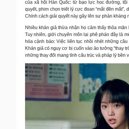
của xã hội Hàn Quốc: từ bạo lực học đường, tội
quyết, phim chọn triết lý cực đoan “mắt đền mắt”, 
Chính cách giải quyết này gây lên sự phản kháng m
Nhiều khán giả thừa nhận họ cảm thấy thỏa mãn kh
Tuy nhiên, giới chuyên môn lại phê phán đây là mộ
hóa cảnh báo: Việc liên tục nhồi nhét những câ
Khán giả có nguy cơ bị cuốn vào ảo tưởng “thay tr
những thay đổi mang tính cấu trúc và pháp lý bền 