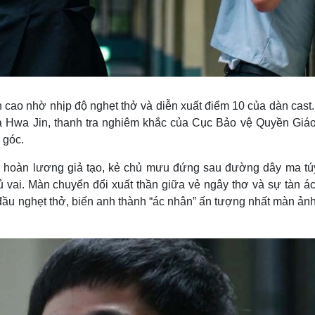
h cao nhờ nhịp độ nghẹt thở và diễn xuất điểm 10 của dàn cast
a Hwa Jin, thanh tra nghiêm khắc của Cục Bảo vệ Quyền Giáo
 góc.
ạm hoàn lương giả tạo, kẻ chủ mưu đứng sau đường dây ma tú
 vai. Màn chuyển đổi xuất thần giữa vẻ ngây thơ và sự tàn ác
đầu nghẹt thở, biến anh thành “ác nhân” ấn tượng nhất màn ản