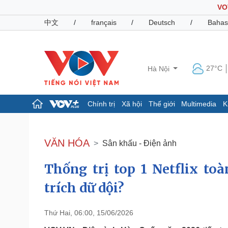
VO
中文
/
français
/
Deutsch
/
Bahas
27°C
Hà Nội
Chính trị
Xã hội
Thế giới
Multimedia
K
Chính trị
Xã hội
Đảng
Tin 24h
VĂN HÓA
Sân khấu - Điện ảnh
Tổ chức nhân sự
Dự báo thời tiết
Quốc hội
Giáo dục
Thống trị top 1 Netflix to
Nhận diện sự thật
Dấu ấn VOV
Việc làm
trích dữ dội?
Biển đảo
Pháp luật
Quân sự - Quốc phòng
Thứ Hai, 06:00, 15/06/2026
Vụ án
Vũ khí