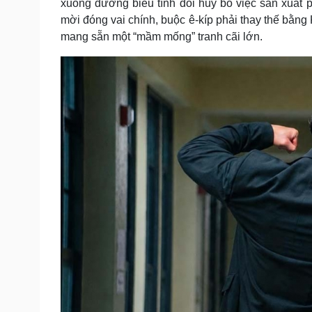
xuống đường biểu tình đòi hủy bỏ việc sản xuất p
mời đóng vai chính, buộc ê-kíp phải thay thế bằng
mang sẵn một “mầm mống” tranh cãi lớn.