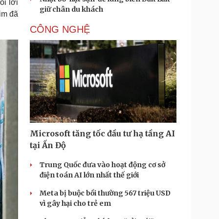
i lời
giữ chân du khách
him đã
CÔNG NGHỆ
Microsoft tăng tốc đầu tư hạ tầng AI
tại Ấn Độ
Trung Quốc đưa vào hoạt động cơ sở
điện toán AI lớn nhất thế giới
Meta bị buộc bồi thường 567 triệu USD
vì gây hại cho trẻ em