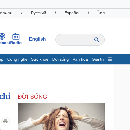
ສາລາວ
/
Русский
/
Español
/
ไทย
English
dcast
Radio
ệp
Công nghệ
Sức khỏe
Đời sống
Văn hóa
Giải trí
inh tế
Thị trường
ất động sản
Giá vàng
hởi nghiệp
Tiêu dùng
Tỷ giá
chỉ
ĐỜI SỐNG
Chứng khoán
Giá cà phê
oanh nghiệp
Công nghệ
hông tin doanh nghiệp
Sành điệu