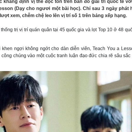
khẳng định vị thế độc tôn trên bản đồ giải trí quốc tế vớ
Lịch thi đấu bóng đá
Xe máy
sson (Dạy cho ngươi một bài học). Chỉ sau 3 ngày phát 
Thế giới thể thao
Tư vấn
u lượt xem, chễm chệ leo lên vị trí số 1 trên bảng xếp hạng.
eSports
V
Hậu trường
hống trị vị trí quán quân tại 45 quốc gia và lọt Top 10 ở 48 qu
Văn hóa
Giải trí
D
Sân khấu - Điện ảnh
Nghệ sĩ
Văn học
Thời trang
 khen ngợi không ngớt cho dàn diễn viên, Teach You a Lesso
Âm nhạc
Sao Việt
c
ẩy công chúng vào một cuộc tranh luận đạo đức chia rẽ sâu sắc
Di sản