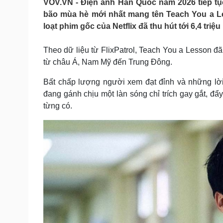
VOV.VN - Điện ảnh Hàn Quốc năm 2026 tiếp tục 
Tin nóng
Việt Nam
bão mùa hè mới nhất mang tên Teach You a Le
Tư vấn luật
Phân tích
loạt phim gốc của Netflix đã thu hút tới 6,4 triệ
Theo dữ liệu từ FlixPatrol, Teach You a Lesson đã t
Sức khỏe
Đời sống
từ châu Á, Nam Mỹ đến Trung Đông.
Dinh dưỡng - món ngon
Nhà đẹp
Cây thuốc
Blog
Bất chấp lượng người xem đạt đỉnh và những lời
Sản phụ khoa
Tình yêu - Gia đình
đang gánh chịu một làn sóng chỉ trích gay gắt, đ
Nhi khoa
từng có.
Nam khoa
Làm đẹp - giảm cân
Phòng mạch online
Ăn sạch sống khỏe
Cải chính