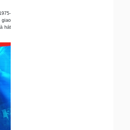
Doanh nghiệp 24h
Tin Công nghệ
Doanh nhân
Trải nghiệm
1975-
ì cộng đồng
Chuyển đổi số
 giao
à hát
u lịch
Podcast
Tư vấn
Câu chuyện thời sự
Săn Tour
Đọc truyện đêm khuya
heck-in
Cửa sổ tình yêu
Kể chuyện cho bé
Hạt giống tâm hồn