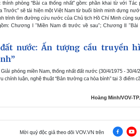
 thính phòng “Bài ca thống nhất” gồm: phần khai từ với Tác
Trước” sẽ tái hiện một Việt Nam từ buổi bình minh dựng nước,
nh trình tìm đường cứu nước của Chủ tịch Hồ Chí Minh cùng sự
gồm: Chương I "Miền Nam đi trước về sau"; Chương II "Bài 
đất nước: Ấn tượng cầu truyền h
ình”
iải phóng miền Nam, thống nhất đất nước (30/4/1975 - 30/4/2
lưu chính luận, nghệ thuật “Bản trường ca hòa bình” tại 3 điểm 
Hoàng Minh/VOV-T
Mời quý độc giả theo dõi VOV.VN trên