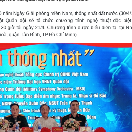
Lịch thi đấu bóng đá
Xe máy
Thế giới thể thao
Tư vấn
0 năm Ngày Giải phóng miền Nam, thống nhất đất nước (30/4/
eSports
V
ật Quân đội sẽ tổ chức chương trình nghệ thuật đặc biệt
Hậu trường
20 giờ tối ngày 21/4. Chương trình được biểu diễn tại tại Nh
Văn hóa
Giải trí
D
oà, quận Tân Bình, TP.Hồ Chí Minh).
Sân khấu - Điện ảnh
Nghệ sĩ
Văn học
Thời trang
Âm nhạc
Sao Việt
c
Di sản