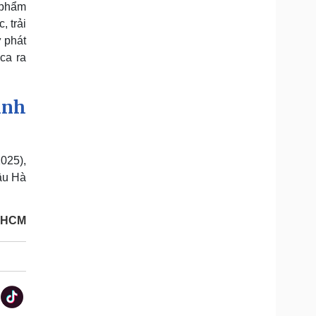
 phẩm
 trải
 phát
ca ra
ình
025),
cầu Hà
P.HCM