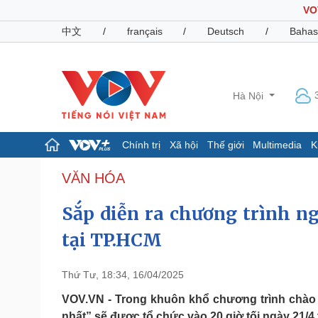
VO
中文
/
français
/
Deutsch
/
Bahas
Hà Nội
Chính trị
Xã hội
Thế giới
Multimedia
K
Chính trị
Xã hội
VĂN HÓA
Đảng
Tin 24h
Sắp diễn ra chương trình ng
Tổ chức nhân sự
Dự báo thời tiết
Quốc hội
Giáo dục
tại TP.HCM
Nhận diện sự thật
Dấu ấn VOV
Việc làm
Biển đảo
Thứ Tư, 18:34, 16/04/2025
Pháp luật
Quân sự - Quốc phòng
VOV.VN - Trong khuôn khổ chương trình chào 
Vụ án
Vũ khí
nhất” sẽ được tổ chức vào 20 giờ tối ngày 21/4