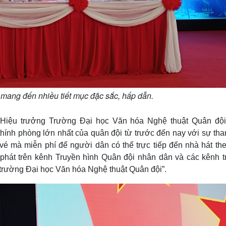
mang đến nhiều tiết mục đặc sắc, hấp dẫn.
 Hiệu trưởng Trường Đại học Văn hóa Nghệ thuật Quân đội
thính phòng lớn nhất của quân đội từ trước đến nay với sự th
é mà miễn phí để người dân có thể trực tiếp đến nhà hát the
 phát trên kênh Truyền hình Quân đội nhân dân và các kênh t
trường Đại học Văn hóa Nghệ thuật Quân đội”.