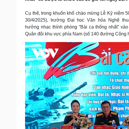
Tin nóng
Việt Nam
Tư vấn luật
Phân tích
Cụ thể, trong khuôn khổ chào mừng Lễ Kỷ niệm 5
30/4/2025), trường Đại học Văn hóa Nghệ thu
hưởng nhạc thính phòng “Bài ca thống nhất” vào 
Sức khỏe
Đời sống
Quân đội khu vực phía Nam (số 140 đường Cộng h
Dinh dưỡng - món ngon
Nhà đẹp
Cây thuốc
Blog
Sản phụ khoa
Tình yêu - Gia đình
Nhi khoa
Nam khoa
Làm đẹp - giảm cân
Phòng mạch online
Ăn sạch sống khỏe
Cải chính