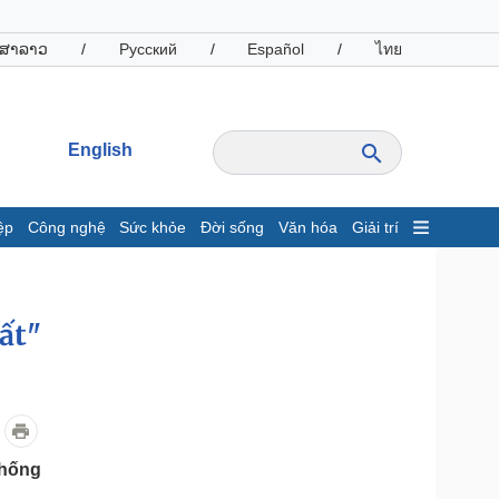
ສາລາວ
/
Русский
/
Español
/
ไทย
English
ệp
Công nghệ
Sức khỏe
Đời sống
Văn hóa
Giải trí
inh tế
Thị trường
ất động sản
Giá vàng
ất"
hởi nghiệp
Tiêu dùng
Tỷ giá
Chứng khoán
Giá cà phê
oanh nghiệp
Công nghệ
thống
hông tin doanh nghiệp
Sành điệu