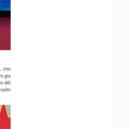
, cho
am gia
o dõi
ruyền