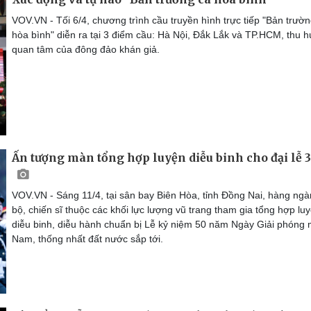
VOV.VN - Tối 6/4, chương trình cầu truyền hình trực tiếp "Bản trườ
hòa bình" diễn ra tại 3 điểm cầu: Hà Nội, Đắk Lắk và TP.HCM, thu h
quan tâm của đông đảo khán giả.
Ấn tượng màn tổng hợp luyện diễu binh cho đại lễ 
VOV.VN - Sáng 11/4, tại sân bay Biên Hòa, tỉnh Đồng Nai, hàng ngà
bộ, chiến sĩ thuộc các khối lực lượng vũ trang tham gia tổng hợp lu
diễu binh, diễu hành chuẩn bị Lễ kỷ niệm 50 năm Ngày Giải phóng 
Nam, thống nhất đất nước sắp tới.