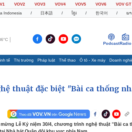
V1
VOV2
VOV3
VOV4
VOV5
VOV6
VOV GT
a Indonesia
/
日本語
/
ខ្មែរ
/
한국어
/
ພາ
36°C
Podcast
Radio
inh tế
Thị trường
Pháp luật
Thể thao
Ô tô - Xe máy
Doanh nghi
Thế giới
Multimedia
K
Quan sát
Video
B
hệ thuật đặc biệt "Bài ca thống nh
Cuộc sống đó đây
Ảnh
K
Hồ sơ
E-Magazine
Infographic
Thể thao
Ô tô - Xe máy
D
mừng Lễ Kỷ niệm 30/4, chương trình nghệ thuật “Bài ca 
Bóng đá
Ô tô
T
 tại Nhà hát Quân đội khu vực phía Nam.