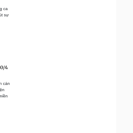
ng ca
út sự
30/4
n cán
yện
miền