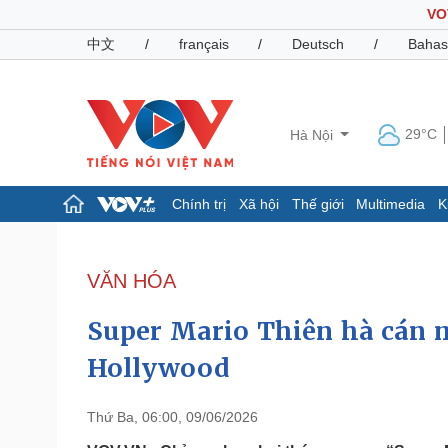
VO
中文
/
français
/
Deutsch
/
Bahas
29°C
Hà Nội
Chính trị
Xã hội
Thế giới
Multimedia
K
Chính trị
Xã hội
Đảng
Tin 24h
VĂN HÓA
Tổ chức nhân sự
Dự báo thời tiết
Quốc hội
Giáo dục
Super Mario Thiên hà cán m
Nhận diện sự thật
Dấu ấn VOV
Việc làm
Hollywood
Biển đảo
Pháp luật
Quân sự - Quốc phòng
Thứ Ba, 06:00, 09/06/2026
Vụ án
Vũ khí