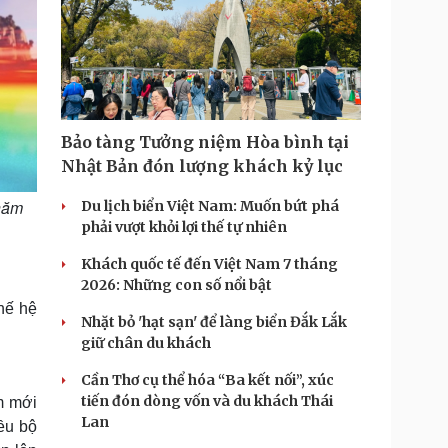
Bảo tàng Tưởng niệm Hòa bình tại
Nhật Bản đón lượng khách kỷ lục
 năm
Du lịch biển Việt Nam: Muốn bứt phá
phải vượt khỏi lợi thế tự nhiên
Khách quốc tế đến Việt Nam 7 tháng
2026: Những con số nổi bật
thế hệ
Nhặt bỏ 'hạt sạn' để làng biển Đắk Lắk
giữ chân du khách
Cần Thơ cụ thể hóa “Ba kết nối”, xúc
tiến đón dòng vốn và du khách Thái
m mới
Lan
ều bộ