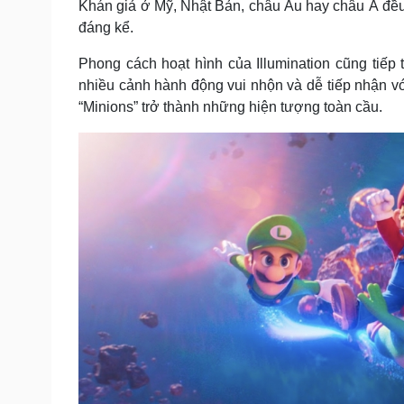
Khán giả ở Mỹ, Nhật Bản, châu Âu hay châu Á đều
đáng kể.
Phong cách hoạt hình của Illumination cũng tiếp 
nhiều cảnh hành động vui nhộn và dễ tiếp nhận vớ
“Minions” trở thành những hiện tượng toàn cầu.