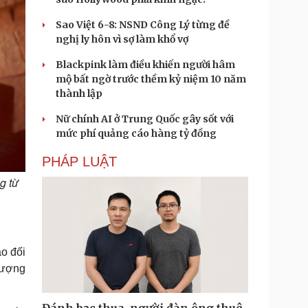
Sao Việt 6-8: NSND Công Lý từng đề
nghị ly hôn vì sợ làm khổ vợ
Blackpink làm điều khiến người hâm
mộ bất ngờ trước thềm kỷ niệm 10 năm
thành lập
Nữ chính AI ở Trung Quốc gây sốt với
mức phí quảng cáo hàng tỷ đồng
PHÁP LUẬT
g từ
o đối
tượng