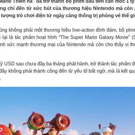
Mario Thiên hà” đã trở thành bộ phim đầu tiên cán mốc 1 t
Lịch thi đấu bóng đá
Xe máy
ng chỉ đến từ sức hút của thương hiệu Nintendo mà còn
Thế giới thể thao
Tư vấn
ượng trò chơi điện tử ngày càng thống trị phòng vé thế gi
eSports
V
Hậu trường
ũng không phải một thương hiệu live-action đình đám, bộ phi
Văn hóa
Giải trí
D
 lại là tác phẩm hoạt hình “The Super Mario Galaxy Movie” (
Sân khấu - Điện ảnh
Nghệ sĩ
 ánh sức mạnh thương mại của Nintendo mà còn cho thấy vị th
Văn học
Thời trang
Âm nhạc
Sao Việt
c
Di sản
tỷ USD sau chưa đầy ba tháng phát hành, trở thành tác phẩm đ
ây không phải thành công đến từ yếu tố bất ngờ, mà là kết qu
.