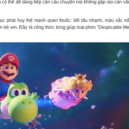
 có thể dễ dàng tiếp cận câu chuyện mà không gặp rào cản vă
tục phát huy thế mạnh quen thuộc: tiết tấu nhanh, màu sắc nổi
i trẻ em. Đây là công thức từng giúp loạt phim “Despicable Me