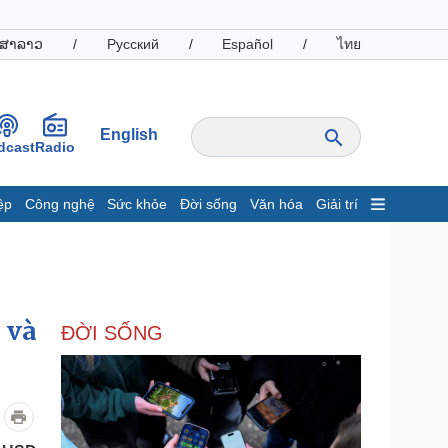
ສາລາວ
/
Русский
/
Español
/
ไทย
English
dcast
Radio
ệp
Công nghệ
Sức khỏe
Đời sống
Văn hóa
Giải trí
inh tế
Thị trường
ất động sản
Giá vàng
hởi nghiệp
Tiêu dùng
Tỷ giá
 và
ĐỜI SỐNG
Chứng khoán
Giá cà phê
oanh nghiệp
Công nghệ
hông tin doanh nghiệp
Sành điệu