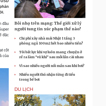
ỷ USD
Doanh nghiệp 24h
Tin Công nghệ
 phản
Doanh nhân
Trải nghiệm
ới.
ì cộng đồng
Chuyển đổi số
Bôi nhọ trên mạng: Thế giới xử lý
m đầu
u lịch
Podcast
người tung tin xúc phạm thế nào?
Super
Tư vấn
Câu chuyện thời sự
ế đặc
Săn Tour
Đọc truyện đêm khuya
Chi phí xây nhà mái Nhật 1 tầng 3
heck-in
Cửa sổ tình yêu
phòng ngủ 100m2 hết bao nhiêu tiền?
Kể chuyện cho bé
ạt cột
Tôi bất lực khi vợ luôn mang chuyện ở
Hạt giống tâm hồn
ả của
rể ra làm "vũ khí" sau mỗi lần cãi nhau
Vì sao nhiều người nổi mẩn sau khi bơi?
Nhiều người thú nhận từng đi tiểu
trong bể bơi
DU LỊCH