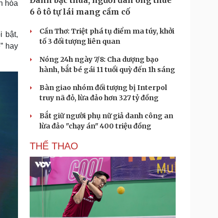
Đánh bạc thua, người đàn ông thuê
n hóa
6 ô tô tự lái mang cầm cố
Cần Thơ: Triệt phá tụ điểm ma túy, khởi
 bật,
tố 3 đối tượng liên quan
” hay
Nóng 24h ngày 7/8: Cha dượng bạo
hành, bắt bé gái 11 tuổi quỳ đến 1h sáng
Bàn giao nhóm đối tượng bị Interpol
truy nã đỏ, lừa đảo hơn 327 tỷ đồng
Bắt giữ người phụ nữ giả danh công an
lừa đảo "chạy án" 400 triệu đồng
THỂ THAO