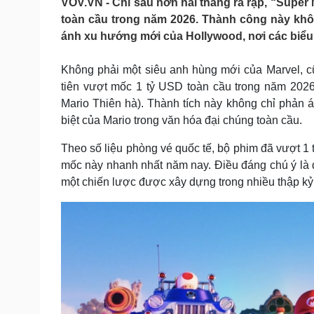
VOV.VN - Chỉ sau hơn hai tháng ra rạp, “Super 
Tin nóng
Việt Nam
toàn cầu trong năm 2026. Thành công này khô
Tư vấn luật
Phân tích
ánh xu hướng mới của Hollywood, nơi các biểu t
Không phải một siêu anh hùng mới của Marvel, c
Sức khỏe
Đời sống
tiên vượt mốc 1 tỷ USD toàn cầu trong năm 2026
Dinh dưỡng - món ngon
Nhà đẹp
Mario Thiên hà). Thành tích này không chỉ phản
Cây thuốc
Blog
biệt của Mario trong văn hóa đại chúng toàn cầu.
Sản phụ khoa
Tình yêu - Gia đình
Nhi khoa
Theo số liệu phòng vé quốc tế, bộ phim đã vượt 1 
Nam khoa
mốc này nhanh nhất năm nay. Điều đáng chú ý là đ
Làm đẹp - giảm cân
một chiến lược được xây dựng trong nhiều thập kỷ
Phòng mạch online
Ăn sạch sống khỏe
Cải chính