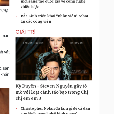
mới sáng tạo quốc gia về công nghệ
chiến lược
âm mộ
Bắc Kinh triển khai “nhân viên” robot
tại các công viên
GIẢI TRÍ
ên màn
h vật
c săn
u khán
Kỳ Duyên - Steven Nguyễn gây tò
mò với loạt cảnh táo bạo trong Chị
chị em em 3
Christopher Nolan đã làm gì để cả dàn
sao Hollywood phải kinh ngạc?