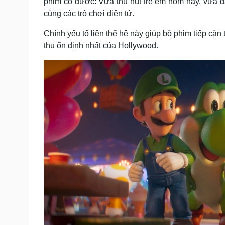
phim có được: Vừa thu hút trẻ em hôm nay, vừa 
cùng các trò chơi điện tử.
Chính yếu tố liên thế hệ này giúp bộ phim tiếp cận
thu ổn định nhất của Hollywood.