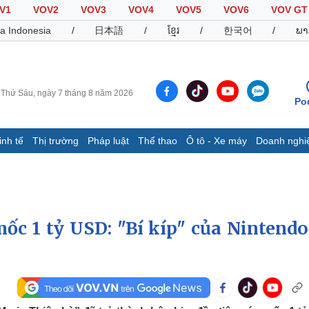
V1
VOV2
VOV3
VOV4
VOV5
VOV6
VOV GT
a Indonesia
/
日本語
/
ខ្មែរ
/
한국어
/
ພາ
Thứ Sáu, ngày 7 tháng 8 năm 2026
Po
inh tế
Thị trường
Pháp luật
Thể thao
Ô tô - Xe máy
Doanh nghi
Thế giới
Multimedia
K
Quan sát
Video
B
Cuộc sống đó đây
Ảnh
K
Hồ sơ
E-Magazine
ốc 1 tỷ USD: "Bí kíp" của Nintendo
Infographic
Thể thao
Ô tô - Xe máy
D
Bóng đá
Ô tô
T