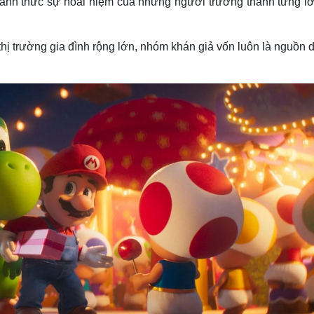
đánh thức sự hoài niệm của những người trưởng thành từng lớ
 thị trường gia đình rộng lớn, nhóm khán giả vốn luôn là nguồn