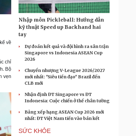
Nhập môn Pickleball: Hướng dẫn
kỹ thuật Speed up Backhand hai
tay
kể về
Dự đoán kết quả và đội hình ra sân trận
Singapore vs Indonesia ASEAN Cup
2026
c chỉ
nh. Bộ
Chuyển nhượng V-League 2026/2027
ọn vẹn
mới nhất: "Siêu tiền đạo" Brazil đến
CLB mới
Nhận định ĐT Singapore vs ĐT
Indonesia: Cuộc chiến ở thế chân tường
Bảng xếp hạng ASEAN Cup 2026 mới
nhất: ĐT Việt Nam tiến vào bán kết
SỨC KHỎE