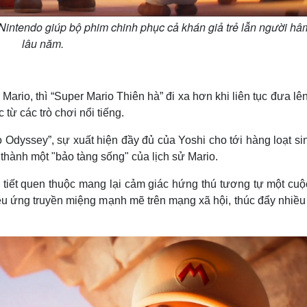
a Nintendo giúp bộ phim chinh phục cả khán giả trẻ lẫn người h
lâu năm.
 Mario, thì “Super Mario Thiên hà” đi xa hơn khi liên tục đưa l
 từ các trò chơi nổi tiếng.
dyssey”, sự xuất hiện đầy đủ của Yoshi cho tới hàng loạt sin
hành một "bảo tàng sống" của lịch sử Mario.
 tiết quen thuộc mang lại cảm giác hứng thú tương tự một cuộ
hiệu ứng truyền miệng mạnh mẽ trên mạng xã hội, thúc đẩy nhiề