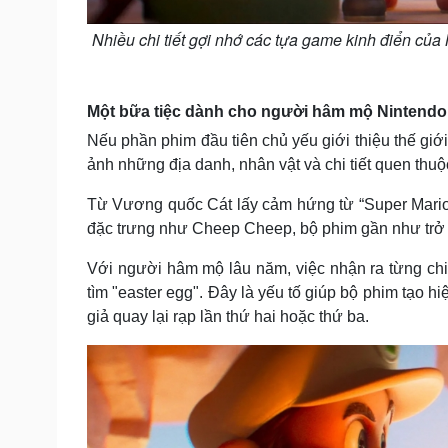
Nhiều chi tiết gợi nhớ các tựa game kinh điển củ
Một bữa tiệc dành cho người hâm mộ Nintendo
Nếu phần phim đầu tiên chủ yếu giới thiệu thế giới
ảnh những địa danh, nhân vật và chi tiết quen thuộc
Từ Vương quốc Cát lấy cảm hứng từ “Super Mario O
đặc trưng như Cheep Cheep, bộ phim gần như trở t
Với người hâm mộ lâu năm, việc nhận ra từng chi
tìm "easter egg". Đây là yếu tố giúp bộ phim tạo 
giả quay lại rạp lần thứ hai hoặc thứ ba.