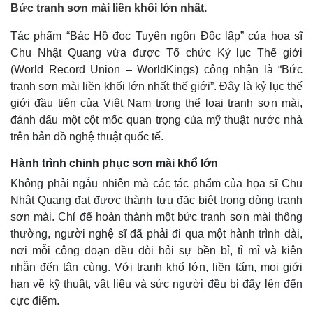
Bức tranh sơn mài liền khối lớn nhất.
Tác phẩm “Bác Hồ đọc Tuyên ngôn Độc lập” của họa sĩ
Chu Nhật Quang vừa được Tổ chức Kỷ lục Thế giới
(World Record Union – WorldKings) công nhận là “Bức
tranh sơn mài liền khối lớn nhất thế giới”. Đây là kỷ lục thế
giới đầu tiên của Việt Nam trong thể loại tranh sơn mài,
đánh dấu một cột mốc quan trọng của mỹ thuật nước nhà
trên bản đồ nghệ thuật quốc tế.
Hành trình chinh phục sơn mài khổ lớn
Không phải ngẫu nhiên mà các tác phẩm của họa sĩ Chu
Nhật Quang đạt được thành tựu đặc biệt trong dòng tranh
sơn mài. Chỉ để hoàn thành một bức tranh sơn mài thông
thường, người nghệ sĩ đã phải đi qua một hành trình dài,
nơi mỗi công đoạn đều đòi hỏi sự bền bỉ, tỉ mỉ và kiên
nhẫn đến tận cùng. Với tranh khổ lớn, liền tấm, mọi giới
hạn về kỹ thuật, vật liệu và sức người đều bị đẩy lên đến
cực điểm.