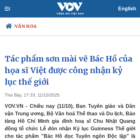
English
VĂN HÓA
/
Tác phẩm sơn mài vẽ Bác Hồ của
Chính trị
Xã hội
Đảng
Tin 24h
họa sĩ Việt được công nhận kỷ
Tổ chức nhân sự
Dự báo thời tiết
lục thế giới
Quốc hội
Giáo dục
Nhận diện sự thật
Dấu ấn VOV
Việc làm
Thứ Bảy, 17:33, 11/10/2025
Biển đảo
VOV.VN - Chiều nay (11/10), Ban Tuyên giáo và Dân
vận Trung ương, Bộ Văn hoá Thể thao và Du lịch, Bảo
tàng Hồ Chí Minh gia đình hoạ sĩ Chu Nhật Quang
đồng tổ chức Lễ đón nhận Kỷ lục Guinness Thế giới
cho tác phẩm "Bác Hồ đọc Tuyên ngôn Độc lập" là