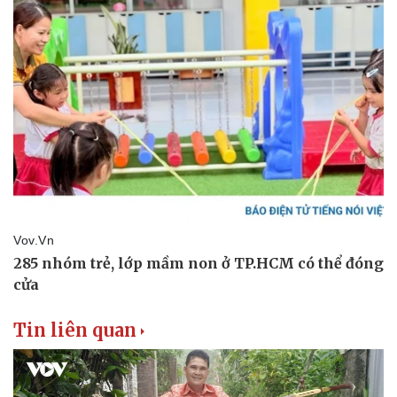
Sức khỏe
Đời sống
Dinh dưỡng - món ngon
Nhà đẹp
Cây thuốc
Blog
Sản phụ khoa
Tình yêu - Gia đình
Nhi khoa
Nam khoa
Làm đẹp - giảm cân
Phòng mạch online
Ăn sạch sống khỏe
Tin liên quan