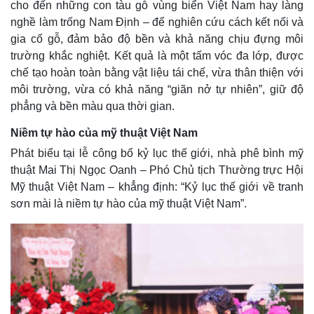
cho đến những con tàu gỗ vùng biển Việt Nam hay làng
nghề làm trống Nam Định – để nghiên cứu cách kết nối và
gia cố gỗ, đảm bảo độ bền và khả năng chịu đựng môi
trường khắc nghiệt. Kết quả là một tấm vóc đa lớp, được
chế tạo hoàn toàn bằng vật liệu tái chế, vừa thân thiện với
môi trường, vừa có khả năng “giãn nở tự nhiên”, giữ độ
phẳng và bền màu qua thời gian.
Niềm tự hào của mỹ thuật Việt Nam
Phát biểu tại lễ công bố kỷ lục thế giới, nhà phê bình mỹ
thuật Mai Thị Ngọc Oanh – Phó Chủ tịch Thường trực Hội
Mỹ thuật Việt Nam – khẳng định: “Kỷ lục thế giới về tranh
sơn mài là niềm tự hào của mỹ thuật Việt Nam”.
Kinh tế
Thị trường
Bất động sản
Giá vàng
Khởi nghiệp
Tiêu dùng
Tỷ giá
Chứng khoán