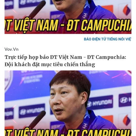
Doanh nghiệp
Công nghệ
Thông tin doanh nghiệp
Sành điệu
Doanh nghiệp 24h
Tin Công nghệ
Doanh nhân
Trải nghiệm
Vì cộng đồng
Chuyển đổi số