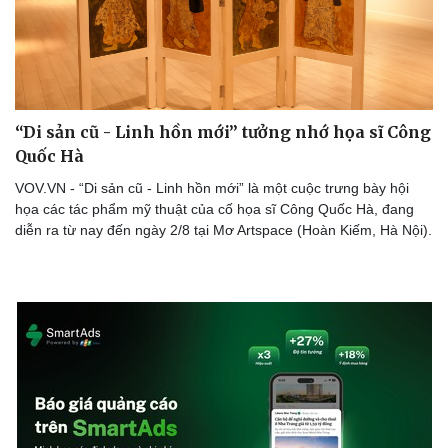
“Di sản cũ - Linh hồn mới” tưởng nhớ họa sĩ Công
Quốc Hà
VOV.VN - “Di sản cũ - Linh hồn mới” là một cuộc trưng bày hội
họa các tác phẩm mỹ thuật của cố họa sĩ Công Quốc Hà, đang
diễn ra từ nay đến ngày 2/8 tại Mơ Artspace (Hoàn Kiếm, Hà Nội).
Văn hóa
Giải trí
Sân khấu - Điện ảnh
Nghệ sĩ
Văn học
Thời trang
Âm nhạc
Sao Việt
Di sản