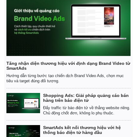
Thể thao
Ô tô - Xe máy
Bóng đá
Ô tô
Lịch thi đấu bóng đá
Xe máy
Thế giới thể thao
Tư vấn
eSports
Hậu trường
Tăng nhận diện thương hiệu với định dạng Brand Video từ
SmartAds
Hướng dẫn từng bước tạo chiến dịch Brand Video Ads, chọn mục
tiêu và target đúng đối tượng.
Shopping Ads: Giải pháp quảng cáo bán
hàng trên báo điện tử
Đẩy traffic từ báo điện tử về thẳng website riêng.
Chủ động chốt đơn, không lo phụ thuộc.
SmartAds kết nối thương hiệu với hệ
thống báo điện tử hàng đầu