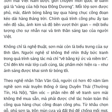
Sơn mài Việt Nam được giới chuyên môn quốc tế đánh
giá là “vàng của hội họa Đông Dương”. Mỗi lớp sơn được
phủ, mài, đánh bóng bằng tay qua hàng chục công đoạn
kéo dài hàng tháng trời. Chính quá trình công phu ấy tạo
nên độ sâu, ánh kim và độ bền vượt thời gian – một biểu
tượng cho sự nhẫn nại và tinh thần sáng tạo của người
Việt.
Không chỉ là nghệ thuật, sơn mài còn là biểu trưng của sự
tĩnh tâm. Người nghệ sĩ không thể nhìn thấy bức tranh
trong quá trình sáng tác mà chỉ “vẽ bằng ký ức và niềm tin”.
Chỉ đến khi mài lớp cuối cùng, tác phẩm mới hiện ra – như
ánh sáng được khai sinh từ bóng tối.
Thế giới
Multimedia
Quan sát
Video
Theo nghệ nhân Trần Văn Giả, người có hơn 40 năm làm
Cuộc sống đó đây
Ảnh
nghề sơn mài truyền thống ở làng Duyên Thái (Thường
Hồ sơ
E-Magazine
Tín, Hà Nội), “tấm vóc – phần nền để vẽ tranh sơn mài
Infographic
không thể mua sẵn, mà phải được chế tác hoàn toàn thủ
công qua hàng chục công đoạn công phu. Từ khâu chọn
gỗ, phủ sơn ta, trộn mùn cưa và đất thó để chống mối mọt,