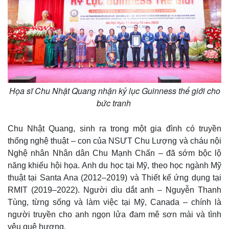
Vụ án
Vũ khí
Tin nóng
Việt Nam
Tư vấn luật
Phân tích
Họa sĩ Chu Nhật Quang nhận kỷ lục Guinness thế giới cho
bức tranh
Chu Nhật Quang, sinh ra trong một gia đình có truyền
thống nghệ thuật – con của NSƯT Chu Lượng và cháu nội
Nghệ nhân Nhân dân Chu Mạnh Chấn – đã sớm bộc lộ
năng khiếu hội họa. Anh du học tại Mỹ, theo học ngành Mỹ
thuật tại Santa Ana (2012–2019) và Thiết kế ứng dụng tại
RMIT (2019–2022). Người dìu dắt anh – Nguyễn Thanh
Tùng, từng sống và làm việc tại Mỹ, Canada – chính là
người truyền cho anh ngọn lửa đam mê sơn mài và tình
yêu quê hương.