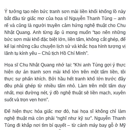
Ý tưởng tạo nên bức tranh sơn mài liền khối khổng lồ này
bắt đầu từ giấc mơ của họa sĩ Nguyễn Thanh Tùng – anh
rể và cũng là người truyền cảm hứng nghệ thuật cho Chu
Nhật Quang. Anh từng ấp ủ mong muốn “tạo nên những
bức sơn mài khổ đặc biệt lớn, liền tấm, không cắt ghép, để
kể lại những câu chuyện lịch sử và khắc họa hình tượng vị
lãnh tụ kính yêu – Chủ tịch Hồ Chí Minh”.
Họa sĩ Chu Nhật Quang nhớ lại: “Khi anh Tùng gợi ý thực
hiện dự án tranh sơn mài khổ lớn trên một tấm liền, tôi
thực sự phấn khích. Bởi hầu hết tranh khổ lớn trước đây
đều phải ghép từ nhiều tấm nhỏ. Làm trên một tấm duy
nhất, mọi đường nét, ý đồ nghệ thuật sẽ liền mạch, xuyên
suốt và trọn vẹn hơn”.
Để hiện thực hóa giấc mơ đó, hai họa sĩ không chỉ làm
nghệ thuật mà còn phải “nghĩ như kỹ sư”. Nguyễn Thanh
Tùng đi khắp nơi tìm bí quyết – từ cánh máy bay gỗ ở Mỹ