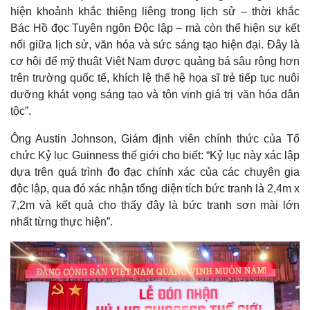
hiện khoảnh khắc thiêng liêng trong lịch sử – thời khắc
Bác Hồ đọc Tuyên ngôn Độc lập – mà còn thể hiện sự kết
nối giữa lịch sử, văn hóa và sức sáng tạo hiện đại. Đây là
cơ hội để mỹ thuật Việt Nam được quảng bá sâu rộng hơn
trên trường quốc tế, khích lệ thế hệ họa sĩ trẻ tiếp tục nuôi
dưỡng khát vọng sáng tạo và tôn vinh giá trị văn hóa dân
tộc”.
Ông Austin Johnson, Giám định viên chính thức của Tổ
chức Kỷ lục Guinness thế giới cho biết: “Kỷ lục này xác lập
dựa trên quá trình đo đạc chính xác của các chuyên gia
độc lập, qua đó xác nhận tổng diện tích bức tranh là 2,4m x
7,2m và kết quả cho thấy đây là bức tranh sơn mài lớn
nhất từng thực hiện”.
Pháp luật
Quân sự - Quốc phòng