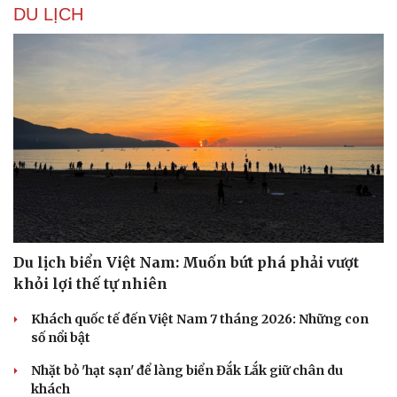
DU LỊCH
Du lịch biển Việt Nam: Muốn bứt phá phải vượt
khỏi lợi thế tự nhiên
Du lịch
Podcast
Khách quốc tế đến Việt Nam 7 tháng 2026: Những con
Tư vấn
Câu chuyện thời sự
số nổi bật
Săn Tour
Đọc truyện đêm khuya
Nhặt bỏ 'hạt sạn' để làng biển Đắk Lắk giữ chân du
check-in
Cửa sổ tình yêu
khách
Kể chuyện cho bé