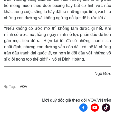
trẻ mong muốn theo đuổi boxing hay bất cứ lĩnh vực nào
khác trong cuộc sống là hãy đặt ra những mục tiêu, vạch ra
những con đường và không ngừng nỗ lực để bước tới./.
“
Nếu không có ước mơ thì không làm được gì hết, Khi
mình có ước mơ, hằng ngày mình nỗ lực phấn đấu để tiến
gần mục tiêu đề ra. Hiện tại tôi đã có những thành tích
nhất định, nhưng con đường vẫn còn dài, có thể là những
Sức khỏe
Đời sống
trận đấu tranh đai quốc tế, xa hơn là đối đầu với những võ
Dinh dưỡng - món ngon
Nhà đẹp
sĩ giỏi trong top thế giới” - võ sĩ Đình Hoàng.
Cây thuốc
Blog
Sản phụ khoa
Tình yêu - Gia đình
Nhi khoa
Ngô Đức
Nam khoa
Làm đẹp - giảm cân
Tag:
VOV
Phòng mạch online
Ăn sạch sống khỏe
Mời quý độc giả theo dõi VOV.VN trên