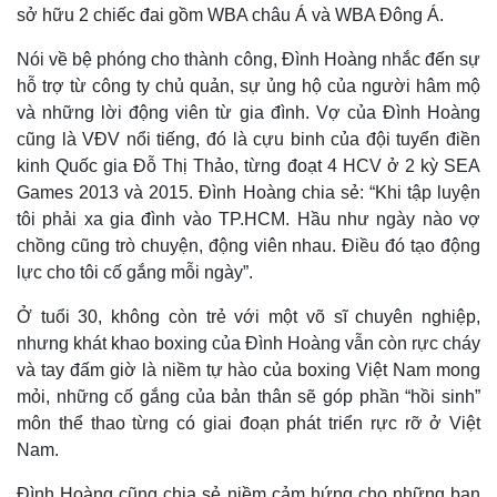
Thể thao
Ô tô - Xe máy
Nói về bệ phóng cho thành công, Đình Hoàng nhắc đến sự
Bóng đá
Ô tô
hỗ trợ từ công ty chủ quản, sự ủng hộ của người hâm mộ
Lịch thi đấu bóng đá
Xe máy
và những lời động viên từ gia đình. Vợ của Đình Hoàng
Thế giới thể thao
Tư vấn
cũng là VĐV nổi tiếng, đó là cựu binh của đội tuyển điền
eSports
Hậu trường
kinh Quốc gia Đỗ Thị Thảo, từng đoạt 4 HCV ở 2 kỳ SEA
Games 2013 và 2015. Đình Hoàng chia sẻ: “Khi tập luyện
tôi phải xa gia đình vào TP.HCM. Hầu như ngày nào vợ
chồng cũng trò chuyện, động viên nhau. Điều đó tạo động
lực cho tôi cố gắng mỗi ngày”.
Ở tuổi 30, không còn trẻ với một võ sĩ chuyên nghiệp,
nhưng khát khao boxing của Đình Hoàng vẫn còn rực cháy
và tay đấm giờ là niềm tự hào của boxing Việt Nam mong
Doanh nghiệp
Công nghệ
mỏi, những cố gắng của bản thân sẽ góp phần “hồi sinh”
Thông tin doanh nghiệp
Sành điệu
môn thể thao từng có giai đoạn phát triển rực rỡ ở Việt
Doanh nghiệp 24h
Tin Công nghệ
Nam.
Doanh nhân
Trải nghiệm
Vì cộng đồng
Chuyển đổi số
Đình Hoàng cũng chia sẻ niềm cảm hứng cho những bạn