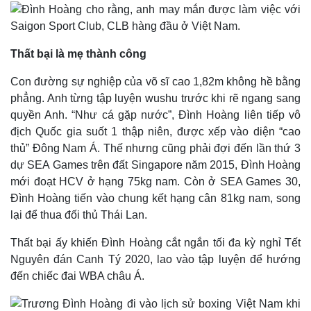
Giá cà phê
Thất bại là mẹ thành công
Con đường sự nghiệp của võ sĩ cao 1,82m không hề bằng
phẳng. Anh từng tập luyện wushu trước khi rẽ ngang sang
quyền Anh. “Như cá gặp nước”, Đình Hoàng liên tiếp vô
địch Quốc gia suốt 1 thập niên, được xếp vào diện “cao
thủ” Đông Nam Á. Thế nhưng cũng phải đợi đến lần thứ 3
Pháp luật
Quân sự - Quốc phòng
dự SEA Games trên đất Singapore năm 2015, Đình Hoàng
Vụ án
Vũ khí
mới đoạt HCV ở hạng 75kg nam. Còn ở SEA Games 30,
Tin nóng
Việt Nam
Đình Hoàng tiến vào chung kết hạng cân 81kg nam, song
Tư vấn luật
Phân tích
lại để thua đối thủ Thái Lan.
Thất bại ấy khiến Đình Hoàng cắt ngắn tối đa kỳ nghỉ Tết
Nguyên đán Canh Tý 2020, lao vào tập luyện để hướng
đến chiếc đai WBA châu Á.