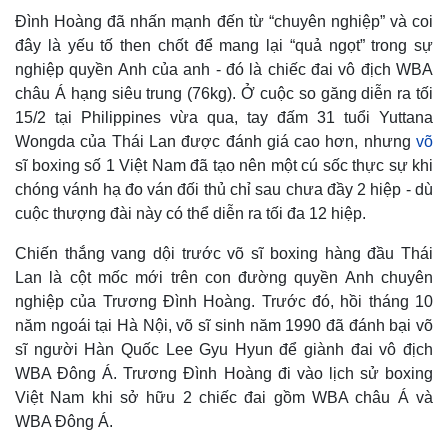
Đình Hoàng đã nhấn mạnh đến từ “chuyên nghiệp” và coi
đây là yếu tố then chốt để mang lại “quả ngọt” trong sự
nghiệp quyền Anh của anh - đó là chiếc đai vô địch WBA
Thế giới
Multimedia
châu Á hạng siêu trung (76kg). Ở cuộc so găng diễn ra tối
Quan sát
Video
15/2 tại Philippines vừa qua, tay đấm 31 tuổi Yuttana
Cuộc sống đó đây
Ảnh
Hồ sơ
E-Magazine
Wongda của Thái Lan được đánh giá cao hơn, nhưng
võ
Infographic
sĩ boxing số 1 Việt Nam đã tạo nên một cú sốc thực sự khi
chóng vánh hạ đo ván đối thủ chỉ sau chưa đầy 2 hiệp - dù
cuộc thượng đài này có thể diễn ra tối đa 12 hiệp.
Chiến thắng vang dội trước võ sĩ boxing hàng đầu Thái
Lan là cột mốc mới trên con đường quyền Anh chuyên
nghiệp của Trương Đình Hoàng. Trước đó, hồi tháng 10
năm ngoái tại Hà Nội, võ sĩ sinh năm 1990 đã đánh bại võ
sĩ người Hàn Quốc Lee Gyu Hyun để giành đai vô địch
Kinh tế
Thị trường
WBA Đông Á. Trương Đình Hoàng đi vào lịch sử boxing
Bất động sản
Giá vàng
Việt Nam khi sở hữu 2 chiếc đai gồm WBA châu Á và
Khởi nghiệp
Tiêu dùng
WBA Đông Á.
Tỷ giá
Chứng khoán