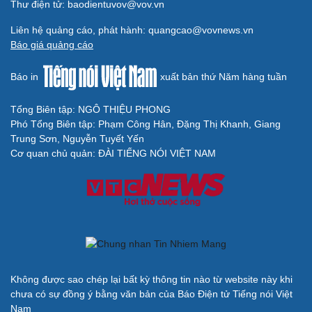
Thư điện tử: baodientuvov@vov.vn
check-in
Cửa sổ tình yêu
Kể chuyện cho bé
Liên hệ quảng cáo, phát hành: quangcao@vovnews.vn
Hạt giống tâm hồn
Báo giá quảng cáo
Báo in
xuất bản thứ Năm hàng tuần
Tổng Biên tập: NGÔ THIỆU PHONG
Phó Tổng Biên tập: Phạm Công Hân, Đặng Thị Khanh, Giang
Trung Sơn, Nguyễn Tuyết Yến
Cơ quan chủ quản: ĐÀI TIẾNG NÓI VIỆT NAM
Cải chính
Không được sao chép lại bất kỳ thông tin nào từ website này khi
chưa có sự đồng ý bằng văn bản của Báo Điện tử Tiếng nói Việt
Nam