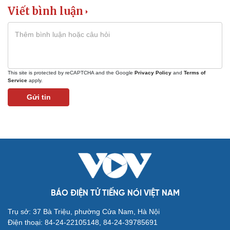
Viết bình luận
Văn hóa
Giải trí
Sân khấu - Điện ảnh
Nghệ sĩ
This site is protected by reCAPTCHA and the Google
Privacy Policy
and
Terms of
Văn học
Thời trang
Service
apply.
Âm nhạc
Sao Việt
Gửi tin
Di sản
BÁO ĐIỆN TỬ TIẾNG NÓI VIỆT NAM
Du lịch
Podcast
Trụ sở: 37 Bà Triệu, phường Cửa Nam, Hà Nội
Tư vấn
Câu chuyện thời sự
Điện thoại: 84-24-22105148, 84-24-39785691
Săn Tour
Đọc truyện đêm khuya