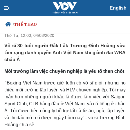
English
Võ sĩ Trương Đình Hoàng: Không
có ước mơ thì không làm gì được
THỂ THAO
/
Thứ Tư, 12:00, 04/03/2020
Võ sĩ 30 tuổi người Đắk Lắk Trương Đình Hoàng vừa
làm rạng danh quyền Anh Việt Nam khi giành đai WBA
Chính trị
Xã hội
châu Á.
Đảng
Tin 24h
Tổ chức nhân sự
Dự báo thời tiết
Môi trường làm việc chuyên nghiệp là yếu tố then chốt
Quốc hội
Giáo dục
Nhận diện sự thật
Dấu ấn VOV
“
Boxing Việt Nam trước giờ luôn có võ sĩ giỏi, nhưng họ
Việc làm
thiếu môi trường tập luyện và HLV chuyên nghiệp. Tôi may
Biển đảo
mắn hơn những người khác là được làm việc với Saigon
Sport Club, CLB hàng đầu ở Việt Nam, và có tiếng ở châu
Á. Tôi được bên công ty hỗ trợ tất cả từ ăn, ngủ, tập luyện
và thi đấu mới có được ngày hôm nay” - võ sĩ Trương Đình
Hoàng chia sẻ.