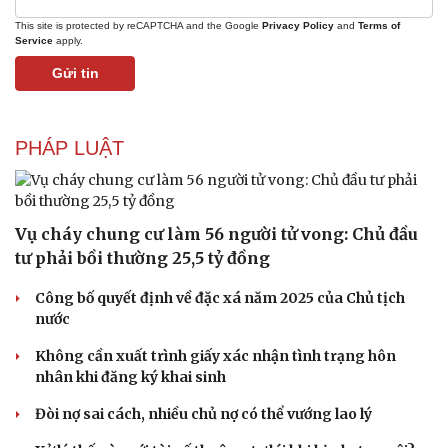
This site is protected by reCAPTCHA and the Google
Privacy Policy
and
Terms of
Service
apply.
Sức khỏe
Đời sống
Gửi tin
Dinh dưỡng - món ngon
Nhà đẹp
Cây thuốc
Blog
Sản phụ khoa
Tình yêu - Gia đình
PHÁP LUẬT
Nhi khoa
Nam khoa
Làm đẹp - giảm cân
Phòng mạch online
Vụ cháy chung cư làm 56 người tử vong: Chủ đầu
Ăn sạch sống khỏe
tư phải bồi thường 25,5 tỷ đồng
Công bố quyết định về đặc xá năm 2025 của Chủ tịch
nước
Không cần xuất trình giấy xác nhận tình trạng hôn
nhân khi đăng ký khai sinh
Đòi nợ sai cách, nhiều chủ nợ có thể vướng lao lý