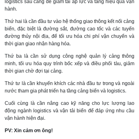
logistics sau cảng để giảm tải áp lực và tăng hiệu quả vận
Lịch thi đấu bóng đá
Xe máy
hành.
Thế giới thể thao
Tư vấn
eSports
Thứ hai là cần đầu tư vào hệ thống giao thông kết nối cảng
Hậu trường
biển, đặc biệt là đường sắt, đường cao tốc và các tuyến
đường thủy nội địa, để tối ưu hóa chi phí vận chuyển và
thời gian giao nhận hàng hóa.
Thứ ba là cần sử dụng công nghệ quản lý cảng thông
minh, tối ưu hóa quy trình bốc xếp và điều phối tàu, giảm
thời gian chờ đợi tại cảng.
Thứ tư là cần khuyến khích các nhà đầu tư trong và ngoài
nước tham gia phát triển hạ tầng cảng biển và logistics.
Cuối cùng là cần nâng cao kỹ năng cho lực lượng lao
động ngành logistics và vận tải biển để đáp ứng nhu cầu
vận hành hiện đại.
PV: Xin cảm ơn ông!