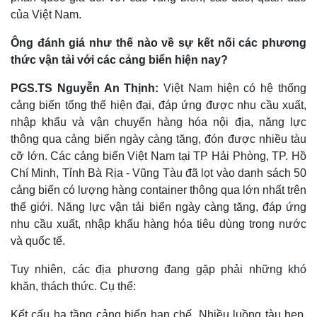
của Việt Nam.
Ông đánh giá như thế nào về sự kết nối các phương
thức vận tải với các cảng biển hiện nay?
PGS.TS Nguyễn An Thịnh:
Việt Nam hiện có hệ thống
cảng biển tổng thể hiện đại, đáp ứng được nhu cầu xuất,
nhập khẩu và vận chuyển hàng hóa nội địa, năng lực
thông qua cảng biển ngày càng tăng, đón được nhiều tàu
cỡ lớn. Các cảng biển Việt Nam tại TP Hải Phòng, TP. Hồ
Chí Minh, Tỉnh Bà Rịa - Vũng Tàu đã lọt vào danh sách 50
cảng biển có lượng hàng container thông qua lớn nhất trên
thế giới. Năng lực vận tải biển ngày càng tăng, đáp ứng
nhu cầu xuất, nhập khẩu hàng hóa tiêu dùng trong nước
Kinh tế
Thị trường
và quốc tế.
Bất động sản
Giá vàng
Khởi nghiệp
Tiêu dùng
Tuy nhiên, các địa phương đang gặp phải những khó
Tỷ giá
khăn, thách thức. Cụ thể:
Chứng khoán
Giá cà phê
Kết cấu hạ tầng cảng biển hạn chế. Nhiều luồng tàu hẹp,