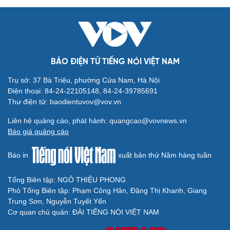
BÁO ĐIỆN TỬ TIẾNG NÓI VIỆT NAM
Trụ sở: 37 Bà Triệu, phường Cửa Nam, Hà Nội
Điện thoại: 84-24-22105148, 84-24-39785691
Thư điện tử: baodientuvov@vov.vn
Liên hệ quảng cáo, phát hành: quangcao@vovnews.vn
Báo giá quảng cáo
Báo in
xuất bản thứ Năm hàng tuần
Cải chính
Tổng Biên tập: NGÔ THIỆU PHONG
Phó Tổng Biên tập: Phạm Công Hân, Đặng Thị Khanh, Giang
Trung Sơn, Nguyễn Tuyết Yến
Cơ quan chủ quản: ĐÀI TIẾNG NÓI VIỆT NAM