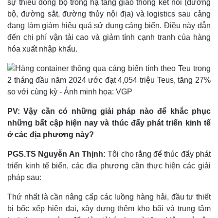
sự thiếu đồng bộ trong hạ tầng giao thông kết nối (đường
Tư vấn luật
Phân tích
bộ, đường sắt, đường thủy nội địa) và logistics sau cảng
đang làm giảm hiệu quả sử dụng cảng biển. Điều này dẫn
đến chi phí vận tải cao và giảm tính cạnh tranh của hàng
hóa xuất nhập khẩu.
PV: Vậy cần có những giải pháp nào để khắc phục
những bất cập hiện nay và thúc đẩy phát triển kinh tế
ở các địa phương này?
PGS.TS Nguyễn An Thịnh:
Tôi cho rằng để thúc đẩy phát
triển kinh tế biển, các địa phương cần thực hiện các giải
pháp sau:
Thứ nhất là cần nâng cấp các luồng hàng hải, đầu tư thiết
Thể thao
Ô tô - Xe máy
bị bốc xếp hiện đại, xây dựng thêm kho bãi và trung tâm
Bóng đá
Ô tô