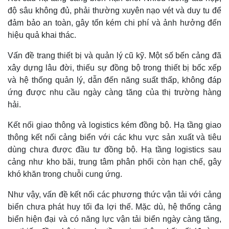
độ sâu không đủ, phải thường xuyên nạo vét và duy tu để
đảm bảo an toàn, gây tốn kém chi phí và ảnh hưởng đến
hiệu quả khai thác.
Vấn đề trang thiết bị và quản lý cũ kỹ. Một số bến cảng đã
xây dựng lâu đời, thiếu sự đồng bộ trong thiết bị bốc xếp
và hệ thống quản lý, dẫn đến năng suất thấp, không đáp
ứng được nhu cầu ngày càng tăng của thị trường hàng
hải.
Kết nối giao thông và logistics kém đồng bộ. Hạ tầng giao
thông kết nối cảng biển với các khu vực sản xuất và tiêu
dùng chưa được đầu tư đồng bộ. Hạ tầng logistics sau
cảng như kho bãi, trung tâm phân phối còn hạn chế, gây
khó khăn trong chuỗi cung ứng.
Như vậy, vấn đề kết nối các phương thức vận tải với cảng
Pháp luật
Quân sự - Quốc phòng
biển chưa phát huy tối đa lợi thế. Mặc dù, hệ thống cảng
Vụ án
Vũ khí
biển hiện đại và có năng lực vận tải biển ngày càng tăng,
Tin nóng
Việt Nam