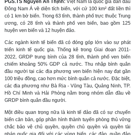
PGS.TS Nguyễn An Thịnh:
Việt Nam là quốc gia dẫn đầu
Đông Nam Á về diện tích biển, với cứ 100 km² đất liền thì
có 1 km bờ biển. Trong 63 tỉnh, thành phố trực thuộc Trung
ương, có 28 tỉnh và thành phố ven biển, bao gồm 125
huyện ven biển và 12 huyện đảo.
Các ngành kinh tế biển đã có đóng góp lớn vào sự phát
triển kinh tế quốc gia. Thống kê trong Giai đoạn 2011-
2022, GRDP trung bình của 28 tỉnh, thành phố ven biển
chiếm khoảng 50% GDP cả nước. Thu nhập bình quân
đầu người tại các địa phương ven biển hiện nay đạt gần
100 triệu đồng, cao hơn mức bình quân cả nước. Đặc biệt,
Thế giới
Multimedia
các địa phương như Bà Rịa - Vũng Tàu, Quảng Ninh, TP.
Quan sát
Video
Hồ Chí Minh và Hải Phòng nằm trong nhóm dẫn đầu về
Cuộc sống đó đây
Ảnh
GRDP bình quân đầu người.
Hồ sơ
E-Magazine
Infographic
Một điều quan trọng nữa là kinh tế đảo đã có sự chuyển
biến căn bản, góp phần hình thành tuyến phòng thủ vững
chắc bảo vệ chủ quyền, quyền chủ quyền và quyền tài
phán quốc gia đối với các vùng biển, các đảo, quần đảo