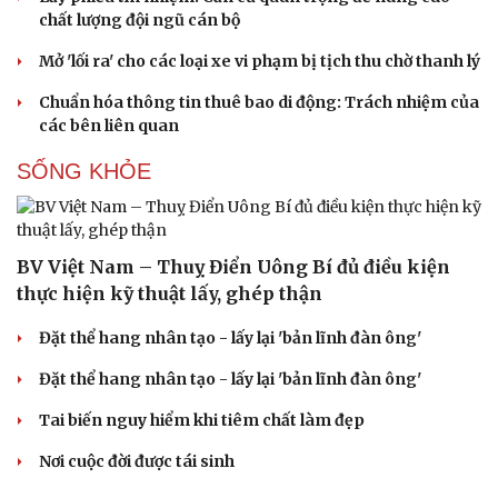
chất lượng đội ngũ cán bộ
Mở 'lối ra' cho các loại xe vi phạm bị tịch thu chờ thanh lý
Chuẩn hóa thông tin thuê bao di động: Trách nhiệm của
các bên liên quan
SỐNG KHỎE
BV Việt Nam – Thuỵ Điển Uông Bí đủ điều kiện
Du lịch
Podcast
thực hiện kỹ thuật lấy, ghép thận
Tư vấn
Câu chuyện thời sự
Săn Tour
Đọc truyện đêm khuya
Đặt thể hang nhân tạo - lấy lại 'bản lĩnh đàn ông'
check-in
Cửa sổ tình yêu
Kể chuyện cho bé
Đặt thể hang nhân tạo - lấy lại 'bản lĩnh đàn ông'
Hạt giống tâm hồn
Tai biến nguy hiểm khi tiêm chất làm đẹp
Nơi cuộc đời được tái sinh