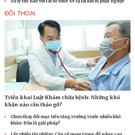
Xử lý thế nào với tài xế thuê xe tự lái khi bị phạt nguội?
ĐỐI THOẠI
Văn hóa
Giải trí
Sân khấu - Điện ảnh
Nghệ sĩ
Văn học
Thời trang
Âm nhạc
Sao Việt
Di sản
Triển khai Luật Khám chữa bệnh: Những khó
khăn nào cần tháo gỡ?
Chưa thay đổi mục tiêu tăng trưởng trước nhiều khó
khăn: Đâu là giải pháp?
Lấy phiếu tín nhiệm: Căn cứ quan trọng để nâng cao