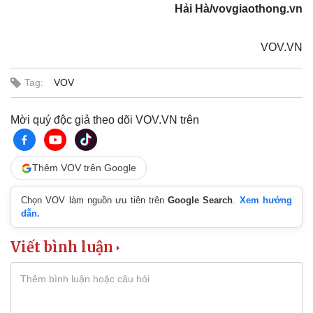
Hải Hà/vovgiaothong.vn
Doanh nghiệp
Công nghệ
Thông tin doanh nghiệp
Sành điệu
VOV.VN
Doanh nghiệp 24h
Tin Công nghệ
Doanh nhân
Trải nghiệm
Vì cộng đồng
Chuyển đổi số
Tag:
VOV
Mời quý độc giả theo dõi VOV.VN trên
Thêm VOV trên Google
Chọn VOV làm nguồn ưu tiên trên
Google Search
.
Xem hướng
dẫn.
Viết bình luận