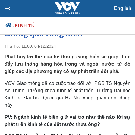
English
Thúc đẩy vận tải hàng hóa
KINH TẾ
/
thông qua cảng biển
Thứ Tư, 11:00, 04/12/2024
Phát huy lợi thế của hệ thống cảng biển sẽ giúp thúc
Chính trị
Xã hội
đẩy lưu thông hàng hóa trong và ngoài nước, từ đó
Đảng
Tin 24h
giúp các địa phương này có sự phát triển đột phá.
Tổ chức nhân sự
Dự báo thời tiết
Quốc hội
Giáo dục
VOV Giao thông đã có cuộc trao đổi với PGS.TS Nguyễn
Nhận diện sự thật
Dấu ấn VOV
Việc làm
An Thịnh, Trưởng khoa Kinh tế phát triển, Trường Đại học
Biển đảo
Kinh tế, Đại học Quốc gia Hà Nội xung quanh nội dung
này:
PV: Ngành kinh tế biển giữ vai trò như thế nào tới sự
phát triển kinh tế của đất nước thưa ông?