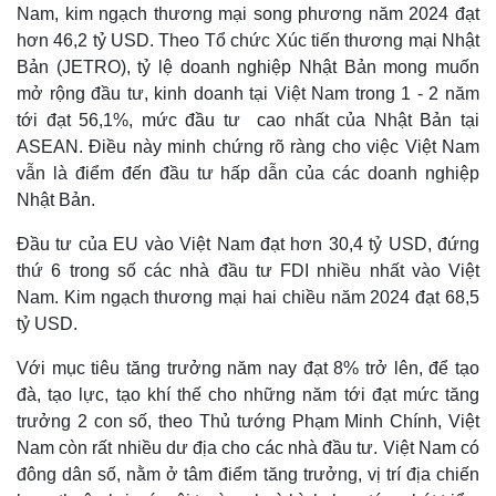
Nam, kim ngạch thương mại song phương năm 2024 đạt
hơn 46,2 tỷ USD. Theo Tổ chức Xúc tiến thương mại Nhật
Bản (JETRO), tỷ lệ doanh nghiệp Nhật Bản mong muốn
mở rộng đầu tư, kinh doanh tại Việt Nam trong 1 - 2 năm
tới đạt 56,1%, mức đầu tư cao nhất của Nhật Bản tại
ASEAN. Điều này minh chứng rõ ràng cho việc Việt Nam
vẫn là điểm đến đầu tư hấp dẫn của các doanh nghiệp
Nhật Bản.
Đầu tư của EU vào Việt Nam đạt hơn 30,4 tỷ USD, đứng
thứ 6 trong số các nhà đầu tư FDI nhiều nhất vào Việt
Nam. Kim ngạch thương mại hai chiều năm 2024 đạt 68,5
tỷ USD.
Với mục tiêu tăng trưởng năm nay đạt 8% trở lên, để tạo
đà, tạo lực, tạo khí thế cho những năm tới đạt mức tăng
trưởng 2 con số, theo Thủ tướng Phạm Minh Chính, Việt
Kinh tế
Thị trường
Nam còn rất nhiều dư địa cho các nhà đầu tư. Việt Nam có
Bất động sản
Giá vàng
đông dân số, nằm ở tâm điểm tăng trưởng, vị trí địa chiến
Khởi nghiệp
Tiêu dùng