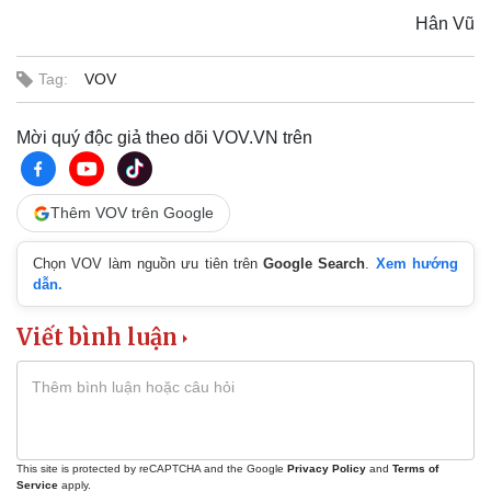
Hân Vũ
Tag:
VOV
Mời quý độc giả theo dõi VOV.VN trên
Thêm VOV trên Google
Chọn VOV làm nguồn ưu tiên trên
Google Search
.
Xem hướng
dẫn.
Viết bình luận
Sức khỏe
Đời sống
Dinh dưỡng - món ngon
Nhà đẹp
Cây thuốc
Blog
Sản phụ khoa
Tình yêu - Gia đình
Nhi khoa
Nam khoa
This site is protected by reCAPTCHA and the Google
Privacy Policy
and
Terms of
Làm đẹp - giảm cân
Service
apply.