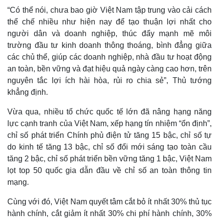
“Có thể nói, chưa bao giờ Việt Nam tập trung vào cải cách
thể chế nhiều như hiện nay để tạo thuận lợi nhất cho
người dân và doanh nghiệp, thúc đẩy mạnh mẽ môi
trường đầu tư kinh doanh thông thoáng, bình đẳng giữa
các chủ thể, giúp các doanh nghiệp, nhà đầu tư hoạt động
Thể thao
Ô tô - Xe máy
an toàn, bền vững và đạt hiệu quả ngày càng cao hơn, trên
Bóng đá
Ô tô
nguyên tắc lợi ích hài hòa, rủi ro chia sẻ”, Thủ tướng
Lịch thi đấu bóng đá
Xe máy
khẳng định.
Thế giới thể thao
Tư vấn
eSports
Vừa qua, nhiều tổ chức quốc tế lớn đã nâng hạng năng
Hậu trường
lực cạnh tranh của Việt Nam, xếp hạng tín nhiệm “ổn định”,
chỉ số phát triển Chính phủ điện tử tăng 15 bậc, chỉ số tự
do kinh tế tăng 13 bậc, chỉ số đổi mới sáng tạo toàn cầu
tăng 2 bậc, chỉ số phát triển bền vững tăng 1 bậc, Việt Nam
lọt top 50 quốc gia dẫn đầu về chỉ số an toàn thông tin
mạng.
Cùng với đó, Việt Nam quyết tâm cắt bỏ ít nhất 30% thủ tục
hành chính, cắt giảm ít nhất 30% chi phí hành chính, 30%