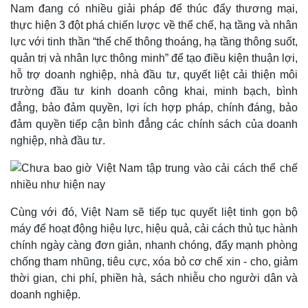
Nam đang có nhiều giải pháp để thúc đẩy thương mại,
thực hiện 3 đột phá chiến lược về thể chế, hạ tầng và nhân
Pháp luật
Quân sự - Quốc phòng
lực với tinh thần “thể chế thông thoáng, hạ tầng thông suốt,
quản trị và nhân lực thông minh” để tạo điều kiện thuận lợi,
Vụ án
Vũ khí
Tin nóng
Việt Nam
hỗ trợ doanh nghiệp, nhà đầu tư, quyết liệt cải thiện môi
Tư vấn luật
Phân tích
trường đầu tư kinh doanh công khai, minh bạch, bình
đẳng, bảo đảm quyền, lợi ích hợp pháp, chính đáng, bảo
đảm quyền tiếp cận bình đẳng các chính sách của doanh
nghiệp, nhà đầu tư.
Cùng với đó, Việt Nam sẽ tiếp tục quyết liệt tinh gọn bộ
máy để hoạt động hiệu lực, hiệu quả, cải cách thủ tục hành
chính ngày càng đơn giản, nhanh chóng, đẩy mạnh phòng
chống tham nhũng, tiêu cực, xóa bỏ cơ chế xin - cho, giảm
thời gian, chi phí, phiền hà, sách nhiễu cho người dân và
doanh nghiệp.