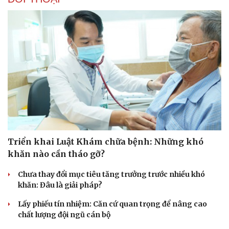
Văn hóa
Giải trí
Sân khấu - Điện ảnh
Nghệ sĩ
Văn học
Thời trang
Âm nhạc
Sao Việt
Di sản
Triển khai Luật Khám chữa bệnh: Những khó
khăn nào cần tháo gỡ?
Chưa thay đổi mục tiêu tăng trưởng trước nhiều khó
khăn: Đâu là giải pháp?
Lấy phiếu tín nhiệm: Căn cứ quan trọng để nâng cao
chất lượng đội ngũ cán bộ