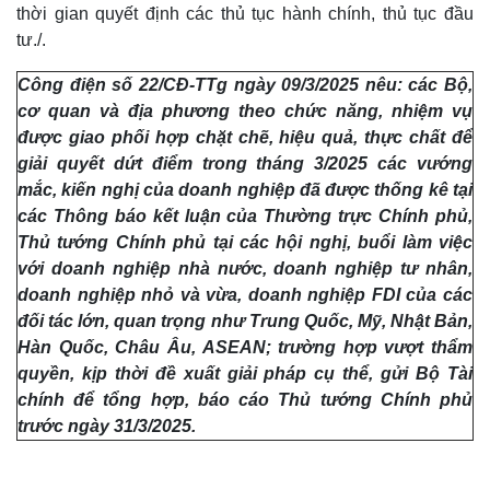
thời gian quyết định các thủ tục hành chính, thủ tục đầu
tư./.
Công điện số 22/CĐ-TTg ngày 09/3/2025 nêu: các Bộ,
cơ quan và địa phương theo chức năng, nhiệm vụ
được giao phối hợp chặt chẽ, hiệu quả, thực chất để
giải quyết dứt điểm trong tháng 3/2025 các vướng
mắc, kiến nghị của doanh nghiệp đã được thống kê tại
các Thông báo kết luận của Thường trực Chính phủ,
Thủ tướng Chính phủ tại các hội nghị, buổi làm việc
Doanh nghiệp
Công nghệ
với doanh nghiệp nhà nước, doanh nghiệp tư nhân,
Thông tin doanh nghiệp
Sành điệu
doanh nghiệp nhỏ và vừa, doanh nghiệp FDI của các
Doanh nghiệp 24h
Tin Công nghệ
đối tác lớn, quan trọng như Trung Quốc, Mỹ, Nhật Bản,
Doanh nhân
Trải nghiệm
Vì cộng đồng
Chuyển đổi số
Hàn Quốc, Châu Âu, ASEAN; trường hợp vượt thẩm
quyền, kịp thời đề xuất giải pháp cụ thể, gửi Bộ Tài
chính để tổng hợp, báo cáo Thủ tướng Chính phủ
trước ngày 31/3/2025.