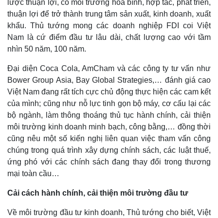
lược thuận lợi, có môi trường hoà bình, hợp tác, phát triển,
Tỷ giá
thuận lợi để trở thành trung tâm sản xuất, kinh doanh, xuất
Chứng khoán
khẩu. Thủ tướng mong các doanh nghiệp FDI coi Việt
Giá cà phê
Nam là cứ điểm đầu tư lâu dài, chất lượng cao với tầm
nhìn 50 năm, 100 năm.
Đại diện Coca Cola, AmCham và các công ty tư vấn như
Bower Group Asia, Bay Global Strategies,… đánh giá cao
Việt Nam đang rất tích cực chủ động thực hiện các cam kết
của mình; cũng như nỗ lực tinh gọn bộ máy, cơ cấu lại các
bộ ngành, làm thông thoáng thủ tục hành chính, cải thiện
môi trường kinh doanh minh bạch, công bằng,… đồng thời
cũng nêu một số kiến nghị liên quan việc tham vấn công
chúng trong quá trình xây dựng chính sách, các luật thuế,
ứng phó với các chính sách đang thay đổi trong thương
mại toàn cầu…
Cải cách hành chính, cải thiện môi trường đầu tư
Về môi trường đầu tư kinh doanh, Thủ tướng cho biết, Việt