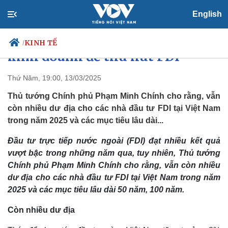
English
Tiếp tục cải thiện môi trường
KINH TẾ
/
kinh doanh để thu hút FDI
Thứ Năm, 19:00, 13/03/2025
Thủ tướng Chính phủ Phạm Minh Chính cho rằng, vẫn
Chính trị
Xã hội
còn nhiều dư địa cho các nhà đầu tư FDI tại Việt Nam
Đảng
Tin 24h
trong năm 2025 và các mục tiêu lâu dài...
Tổ chức nhân sự
Dự báo thời tiết
Quốc hội
Giáo dục
Đầu tư trực tiếp nước ngoài (FDI) đạt nhiều kết quả
Nhận diện sự thật
Dấu ấn VOV
Việc làm
vượt bậc trong những năm qua, tuy nhiên, Thủ tướng
Biển đảo
Chính phủ Phạm Minh Chính cho rằng, vẫn còn nhiều
dư địa cho các nhà đầu tư FDI tại Việt Nam trong năm
2025 và các mục tiêu lâu dài 50 năm, 100 năm.
Còn nhiều dư địa