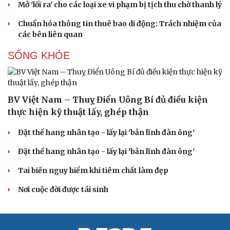
Mở 'lối ra' cho các loại xe vi phạm bị tịch thu chờ thanh lý
Chuẩn hóa thông tin thuê bao di động: Trách nhiệm của
các bên liên quan
SỐNG KHỎE
Du lịch
Podcast
Tư vấn
Câu chuyện thời sự
Săn Tour
Đọc truyện đêm khuya
check-in
Cửa sổ tình yêu
BV Việt Nam – Thuỵ Điển Uông Bí đủ điều kiện
Kể chuyện cho bé
thực hiện kỹ thuật lấy, ghép thận
Hạt giống tâm hồn
Đặt thể hang nhân tạo - lấy lại 'bản lĩnh đàn ông'
Đặt thể hang nhân tạo - lấy lại 'bản lĩnh đàn ông'
Tai biến nguy hiểm khi tiêm chất làm đẹp
Nơi cuộc đời được tái sinh