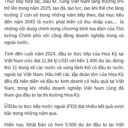
Thúc đẩy hợp tác, đầu tư, cùng Việt Nam tăng trưởng 8%
trở lên trong năm 2025, tạo đà, tạo lực, tạo khí thế cho tăng
trưởng 2 con số trong những năm tiếp theo, đạt mục tiêu
đến năm 2045 là nước phát triển có thu nhập cao,… là
những nội dung chính trong chương trình toạ đàm của Thủ
tướng Chính phủ với cộng đồng doanh nghiệp trong và
ngoài nước.
Tính đến cuối năm 2024, đầu tư trực tiếp của Hoa Kỳ tại
Việt Nam ước đạt 11,94 tỷ USD với trên 1.400 dự án, đứng
thứ 11 trong số các nước và vùng lãnh thổ có đầu tư nước
ngoài tại Việt Nam. Hầu hết các tập đoàn lớn của Hoa Kỳ
đều đã hiện diện và đầu tư kinh doanh có hiệu quả tại Việt
Nam, trong khi nhiều doanh nghiệp Việt Nam cũng đã
Thế giới
Multimedia
tham gia đầu tư tại thị trường Hoa Kỳ.
Quan sát
Video
Cuộc sống đó đây
Ảnh
Hồ sơ
E-Magazine
Infographic
Hiện nay, Nhật Bản có hơn 5.500 dự án đầu tư tại Việt