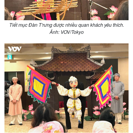
Tiết mục Đàn T'rưng được nhiều quan khách yêu thích.
Ảnh: VOV/Tokyo
Kinh tế
Thị trường
Bất động sản
Giá vàng
Khởi nghiệp
Tiêu dùng
Tỷ giá
Chứng khoán
Giá cà phê