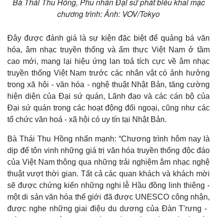
Bà Thái Thu Hồng, Phu nhân Đại sứ phát biểu khai mạc
chương trình: Ảnh: VOV/Tokyo
Đây được đánh giá là sự kiện đặc biệt để quảng bá văn
hóa, âm nhạc truyền thống và ẩm thực Việt Nam ở tầm
cao mới, mang lại hiệu ứng lan toả tích cực về âm nhạc
truyền thống Việt Nam trước các nhân vật có ảnh hưởng
trong xã hội - văn hóa - nghệ thuật Nhật Bản, tăng cường
hiện diện của Đại sứ quán, Lãnh đạo và các cán bộ của
Thế giới
Multimedia
Đại sứ quán trong các hoạt động đối ngoại, cũng như các
Quan sát
Video
tổ chức văn hoá - xã hội có uy tín tại Nhật Bản.
Cuộc sống đó đây
Ảnh
Hồ sơ
E-Magazine
Bà Thái Thu Hồng nhấn mạnh: “Chương trình hôm nay là
Infographic
dịp để tôn vinh những giá trị văn hóa truyền thống độc đáo
của Việt Nam thông qua những trải nghiệm âm nhạc nghệ
thuật vượt thời gian. Tất cả các quan khách và khách mời
sẽ được chứng kiến ​​những nghi lễ Hầu đồng linh thiêng -
một di sản văn hóa thế giới đã được UNESCO công nhận,
được nghe những giai điệu du dương của Đàn T'rưng - ​​