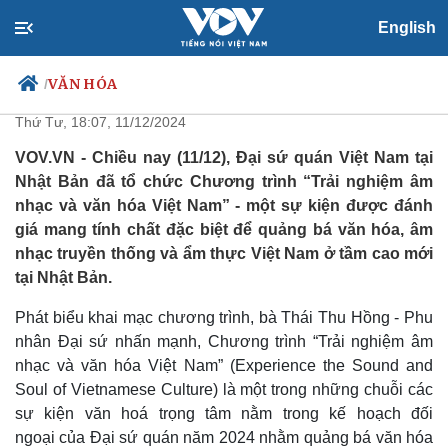
English
“Trải nghiệm âm nhạc và văn
hóa Việt Nam” tại Nhật Bản
VĂN HÓA
/
Thứ Tư, 18:07, 11/12/2024
VOV.VN - Chiều nay (11/12), Đại sứ quán Việt Nam tại
Nhật Bản đã tổ chức Chương trình “Trải nghiệm âm
Chính trị
Xã hội
nhạc và văn hóa Việt Nam” - một sự kiện được đánh
Đảng
Tin 24h
giá mang tính chất đặc biệt để quảng bá văn hóa, âm
Tổ chức nhân sự
Dự báo thời tiết
nhạc truyền thống và ẩm thực Việt Nam ở tầm cao mới
Quốc hội
Giáo dục
tại Nhật Bản.
Nhận diện sự thật
Dấu ấn VOV
Việc làm
Phát biểu khai mạc chương trình, bà Thái Thu Hồng - Phu
Biển đảo
nhân Đại sứ nhấn mạnh, Chương trình “Trải nghiệm âm
nhạc và văn hóa Việt Nam” (Experience the Sound and
Soul of Vietnamese Culture) là một trong những chuỗi các
sự kiện văn hoá trọng tâm nằm trong kế hoạch đối
ngoại của Đại sứ quán năm 2024 nhằm quảng bá văn hóa