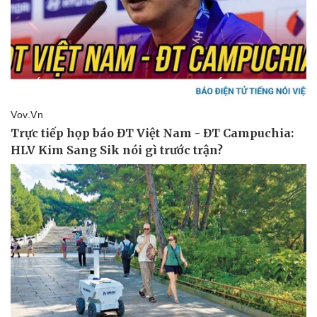
Sức khỏe
Đời sống
Dinh dưỡng - món ngon
Nhà đẹp
Cây thuốc
Blog
Sản phụ khoa
Tình yêu - Gia đình
Nhi khoa
Nam khoa
Làm đẹp - giảm cân
Phòng mạch online
Ăn sạch sống khỏe