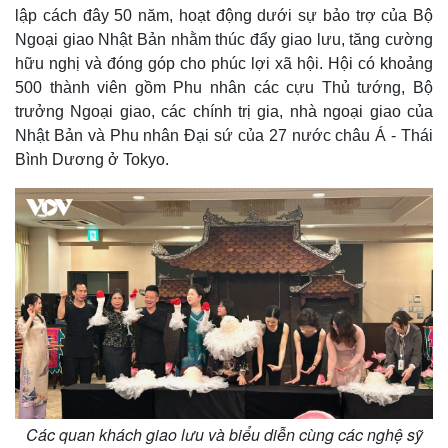
lập cách đây 50 năm, hoạt động dưới sự bảo trợ của Bộ
Ngoại giao Nhật Bản nhằm thúc đẩy giao lưu, tăng cường
hữu nghị và đóng góp cho phúc lợi xã hội. Hội có khoảng
500 thành viên gồm Phu nhân các cựu Thủ tướng, Bộ
trưởng Ngoại giao, các chính trị gia, nhà ngoại giao của
Nhật Bản và Phu nhân Đại sứ của 27 nước châu Á - Thái
Thể thao
Ô tô - Xe máy
Bình Dương ở Tokyo.
Bóng đá
Ô tô
Lịch thi đấu bóng đá
Xe máy
Thế giới thể thao
Tư vấn
eSports
Hậu trường
Các quan khách giao lưu và biểu diễn cùng các nghệ sỹ