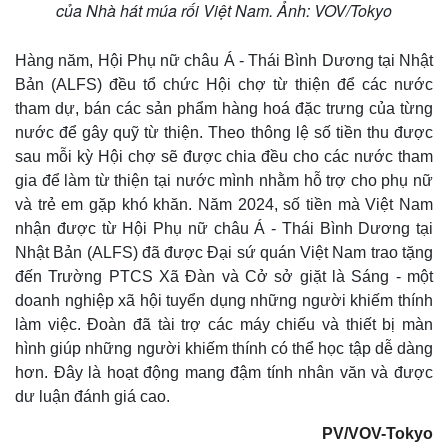
của Nhà hát múa rối Việt Nam. Ảnh: VOV/Tokyo
Hàng năm, Hội Phụ nữ châu Á - Thái Bình Dương tại Nhật
Bản (ALFS) đều tổ chức Hội chợ từ thiện để các nước
tham dự, bán các sản phẩm hàng hoá đặc trưng của từng
nước để gây quỹ từ thiện. Theo thông lệ số tiền thu được
sau mỗi kỳ Hội chợ sẽ được chia đều cho các nước tham
gia để làm từ thiện tại nước mình nhằm hỗ trợ cho phụ nữ
và trẻ em gặp khó khăn. Năm 2024, số tiền mà Việt Nam
nhận được từ Hội Phụ nữ châu Á - Thái Bình Dương tại
Nhật Bản (ALFS) đã được Đại sứ quán Việt Nam trao tặng
đến Trường PTCS Xã Đàn và Cở sở giặt là Sáng - một
doanh nghiệp xã hội tuyển dụng những người khiếm thính
làm việc. Đoàn đã tài trợ các máy chiếu và thiết bị màn
hình giúp những người khiếm thính có thể học tập dễ dàng
hơn. Đây là hoạt động mang đậm tính nhân văn và được
dư luận đánh giá cao.
PV/VOV-Tokyo