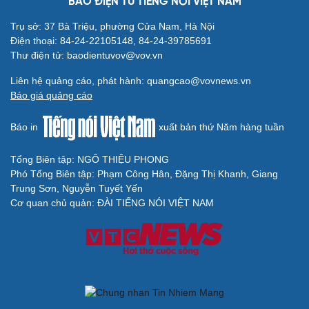
BÁO ĐIỆN TỬ TIẾNG NÓI VIỆT NAM
Trụ sở: 37 Bà Triệu, phường Cửa Nam, Hà Nội
Điện thoại: 84-24-22105148, 84-24-39785691
Thư điện tử: baodientuvov@vov.vn
Liên hệ quảng cáo, phát hành: quangcao@vovnews.vn
Báo giá quảng cáo
Báo in
xuất bản thứ Năm hàng tuần
Tổng Biên tập: NGÔ THIỆU PHONG
Phó Tổng Biên tập: Phạm Công Hân, Đặng Thị Khanh, Giang
Trung Sơn, Nguyễn Tuyết Yến
Cơ quan chủ quản: ĐÀI TIẾNG NÓI VIỆT NAM