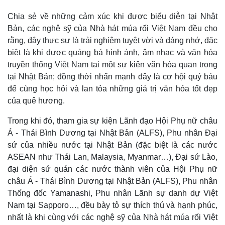
Chia sẻ về những cảm xúc khi được biểu diễn tại Nhật
Bản, các nghệ sỹ của Nhà hát múa rối Việt Nam đều cho
rằng, đây thực sự là trải nghiệm tuyệt vời và đáng nhớ, đặc
biệt là khi được quảng bá hình ảnh, âm nhạc và văn hóa
truyền thống Việt Nam tại một sự kiện văn hóa quan trọng
tại Nhật Bản; đồng thời nhấn mạnh đây là cơ hội quý báu
để cùng học hỏi và lan tỏa những giá trị văn hóa tốt đẹp
Pháp luật
Quân sự - Quốc phòng
của quê hương.
Vụ án
Vũ khí
Trong khi đó, tham gia sự kiện Lãnh đạo Hội Phụ nữ châu
Tin nóng
Việt Nam
Á - Thái Bình Dương tại Nhật Bản (ALFS), Phu nhân Đại
Tư vấn luật
Phân tích
sứ của nhiều nước tại Nhật Bản (đặc biệt là các nước
ASEAN như Thái Lan, Malaysia, Myanmar…), Đại sứ Lào,
đại diện sứ quán các nước thành viên của Hội Phụ nữ
châu Á - Thái Bình Dương tại Nhật Bản (ALFS), Phu nhân
Thống đốc Yamanashi, Phu nhân Lãnh sự danh dự Việt
Nam tại Sapporo…, đều bày tỏ sự thích thú và hạnh phúc,
nhất là khi cùng với các nghệ sỹ của Nhà hát múa rối Việt