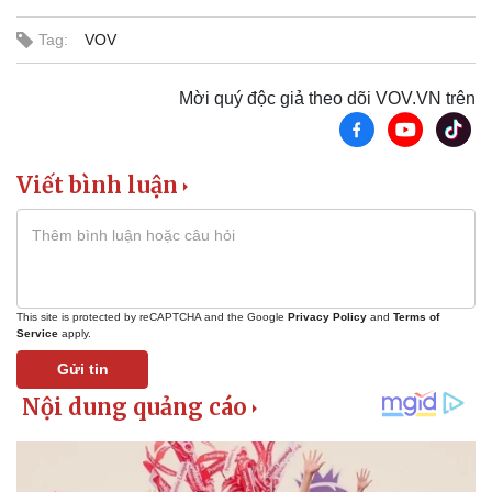
Tag:
VOV
Mời quý độc giả theo dõi VOV.VN trên
Doanh nghiệp
Công nghệ
Viết bình luận
Thông tin doanh nghiệp
Sành điệu
Doanh nghiệp 24h
Tin Công nghệ
Doanh nhân
Trải nghiệm
Vì cộng đồng
Chuyển đổi số
This site is protected by reCAPTCHA and the Google
Privacy Policy
and
Terms of
Service
apply.
Gửi tin