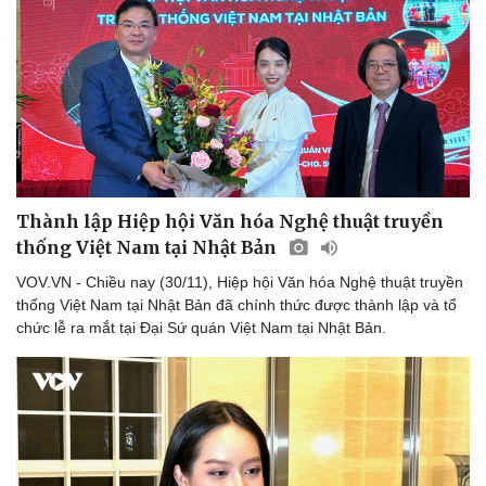
Du lịch
Podcast
Thành lập Hiệp hội Văn hóa Nghệ thuật truyền
Tư vấn
Câu chuyện thời sự
thống Việt Nam tại Nhật Bản
Săn Tour
Đọc truyện đêm khuya
check-in
Cửa sổ tình yêu
VOV.VN - Chiều nay (30/11), Hiệp hội Văn hóa Nghệ thuật truyền
Kể chuyện cho bé
thống Việt Nam tại Nhật Bản đã chính thức được thành lập và tổ
Hạt giống tâm hồn
chức lễ ra mắt tại Đại Sứ quán Việt Nam tại Nhật Bản.