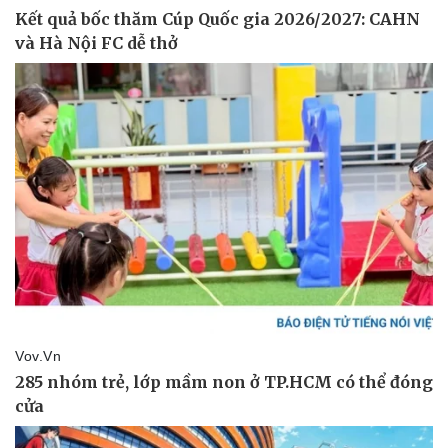
Văn hóa
Giải trí
Sân khấu - Điện ảnh
Nghệ sĩ
Văn học
Thời trang
Âm nhạc
Sao Việt
Di sản