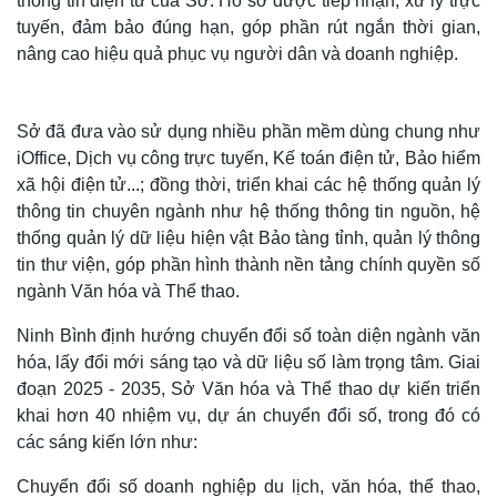
thông tin điện tử của Sở. Hồ sơ được tiếp nhận, xử lý trực
tuyến, đảm bảo đúng hạn, góp phần rút ngắn thời gian,
nâng cao hiệu quả phục vụ người dân và doanh nghiệp.
Sở đã đưa vào sử dụng nhiều phần mềm dùng chung như
iOffice, Dịch vụ công trực tuyến, Kế toán điện tử, Bảo hiểm
xã hội điện tử...; đồng thời, triển khai các hệ thống quản lý
thông tin chuyên ngành như hệ thống thông tin nguồn, hệ
thống quản lý dữ liệu hiện vật Bảo tàng tỉnh, quản lý thông
tin thư viện, góp phần hình thành nền tảng chính quyền số
ngành Văn hóa và Thể thao.
Thế giới
Multimedia
Quan sát
Video
Ninh Bình định hướng chuyển đổi số toàn diện ngành văn
Cuộc sống đó đây
Ảnh
hóa, lấy đổi mới sáng tạo và dữ liệu số làm trọng tâm. Giai
Hồ sơ
E-Magazine
đoạn 2025 - 2035, Sở Văn hóa và Thể thao dự kiến triển
Infographic
khai hơn 40 nhiệm vụ, dự án chuyển đổi số, trong đó có
các sáng kiến lớn như:
Chuyển đổi số doanh nghiệp du lịch, văn hóa, thể thao,