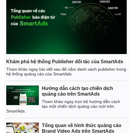
Khám phá hệ thống Publisher đối tác của SmartAds
Tham khảo ngay bài viết sau để nắm danh sách publisher trong
hệ thống quảng cáo của SmartAds.
Hướng dẫn cách tạo chiến dịch
quảng cáo trên SmartAds
Tham khảo ngay trọn bộ hướng dẫn cách
tạo một chiến dịch quảng cáo mới trên
Thể thao
Ô tô - Xe máy
SmartAds.
Bóng đá
Ô tô
Lịch thi đấu bóng đá
Xe máy
Tổng quan về hình thức quảng cáo
Thế giới thể thao
Tư vấn
Brand Video Ads trên SmartAds
eSports