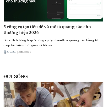
5 công cụ tạo tiêu đề và mô tả quảng cáo cho
Văn hóa
Giải trí
thương hiệu 2026
Sân khấu - Điện ảnh
Nghệ sĩ
Văn học
Thời trang
SmartAds tổng hợp 5 công cụ tạo headline quảng cáo bằng AI
Âm nhạc
Sao Việt
giúp tiết kiệm thời gian và tối ưu.
Di sản
| SmartAds
ĐỜI SỐNG