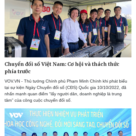
Dinh dưỡng - món ngon
Nhà đẹp
Cây thuốc
Blog
Sản phụ khoa
Tình yêu - Gia đình
Nhi khoa
Nam khoa
Làm đẹp - giảm cân
Phòng mạch online
Ăn sạch sống khỏe
Chuyển đối số Việt Nam: Cơ hội và thách thức
phía trước
VOV.VN - Thủ tướng Chính phủ Phạm Minh Chính khi phát biểu
tại sự kiện Ngày Chuyển đổi số (CĐS) Quốc gia 10/10/2022, đã
nhấn mạnh quan điểm “lấy người dân, doanh nghiệp là trung
tâm” của công cuộc chuyển đối số.