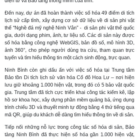
điện tử và Bảo tàng thông minh của tỉnh.
Đến nay, dự án đã hoàn thành việc số hóa 49 điểm di tích
lịch sử cấp tỉnh, xây dựng cơ sở dữ liệu về di sản phi vật
thể “Nghề đá mỹ nghệ Ninh Vân” - di sản phi vật thể quốc
gia, dưới dạng phim, ảnh, tư liệu số. Các di sản này được
số hóa bằng công nghệ WebGIS, bản đồ số, mô hình 3D,
ảnh 360°, cho phép người dùng tra cứu, tham quan trực
tuyến và tìm hiểu thông tin một cách sinh động, trực quan.
Ninh Bình còn ghi dấu ấn với việc số hóa tại Trung tâm
Bảo tồn Di tích lịch sử văn hóa Cố đô Hoa Lư – nơi hiện
lưu giữ khoảng 1.000 hiện vật, trong đó có 5 bảo vật quốc
Kinh tế
Thị trường
gia. Trung tâm đã tích cực triển khai công tác kiểm kê, lập
Bất động sản
Giá vàng
hồ sơ khoa học, xây dựng phần mềm quảng bá, ứng dụng
Khởi nghiệp
Tiêu dùng
trình chiếu 3D và thuyết minh tự động bằng 4 thứ tiếng qua
Tỷ giá
mã QR, giúp du khách dễ dàng tìm hiểu thông tin về di sản.
Chứng khoán
Giá cà phê
Tiếp nối những nỗ lực trong công tác số hóa di sản, Bảo
tàng Ninh Bình đã thực hiện số hóa gần 1.000 hiện vật,