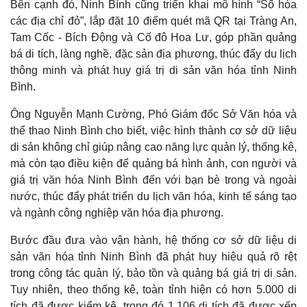
Bên cạnh đó, Ninh Bình cũng triển khai mô hình “Số hóa
các địa chỉ đỏ”, lắp đặt 10 điểm quét mã QR tại Tràng An,
Tam Cốc - Bích Động và Cố đô Hoa Lư, góp phần quảng
bá di tích, làng nghề, đặc sản địa phương, thúc đẩy du lịch
thông minh và phát huy giá trị di sản văn hóa tỉnh Ninh
Bình.
Ông Nguyễn Mạnh Cường, Phó Giám đốc Sở Văn hóa và
thể thao Ninh Bình cho biết, việc hình thành cơ sở dữ liệu
di sản không chỉ giúp nâng cao năng lực quản lý, thống kê,
mà còn tạo điều kiện để quảng bá hình ảnh, con người và
giá trị văn hóa Ninh Bình đến với bạn bè trong và ngoài
nước, thúc đẩy phát triển du lịch văn hóa, kinh tế sáng tạo
và ngành công nghiệp văn hóa địa phương.
Bước đầu đưa vào vận hành, hệ thống cơ sở dữ liệu di
sản văn hóa tỉnh Ninh Bình đã phát huy hiệu quả rõ rệt
trong công tác quản lý, bảo tồn và quảng bá giá trị di sản.
Tuy nhiên, theo thống kê, toàn tỉnh hiện có hơn 5.000 di
tích đã được kiểm kê, trong đó 1.106 di tích đã được xếp