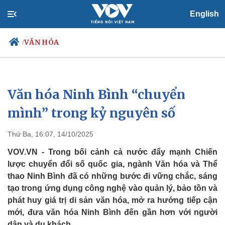
English
VĂN HÓA
/
Văn hóa Ninh Bình “chuyển
Chính trị
Xã hội
Đảng
Tin 24h
mình” trong kỷ nguyên số
Tổ chức nhân sự
Dự báo thời tiết
Quốc hội
Giáo dục
Thứ Ba, 16:07, 14/10/2025
Nhận diện sự thật
Dấu ấn VOV
Việc làm
VOV.VN - Trong bối cảnh cả nước đẩy mạnh Chiến
Biển đảo
lược chuyển đổi số quốc gia, ngành Văn hóa và Thể
thao Ninh Bình đã có những bước đi vững chắc, sáng
tạo trong ứng dụng công nghệ vào quản lý, bảo tồn và
phát huy giá trị di sản văn hóa, mở ra hướng tiếp cận
mới, đưa văn hóa Ninh Bình đến gần hơn với người
dân và du khách.