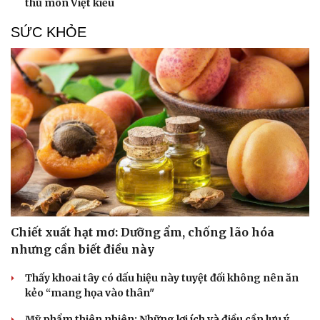
thủ môn Việt kiều
SỨC KHỎE
Chiết xuất hạt mơ: Dưỡng ẩm, chống lão hóa
nhưng cần biết điều này
Thấy khoai tây có dấu hiệu này tuyệt đối không nên ăn
kẻo “mang họa vào thân"
Mỹ phẩm thiên nhiên: Những lợi ích và điều cần lưu ý