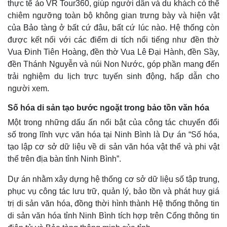
thực tế ảo VR Tour360, giúp người dân và du khách có thể
chiêm ngưỡng toàn bộ không gian trưng bày và hiện vật
của Bảo tàng ở bất cứ đâu, bất cứ lúc nào. Hệ thống còn
được kết nối với các điểm di tích nổi tiếng như đền thờ
Vua Đinh Tiên Hoàng, đền thờ Vua Lê Đại Hành, đền Sầy,
đền Thánh Nguyễn và núi Non Nước, góp phần mang đến
trải nghiệm du lịch trực tuyến sinh động, hấp dẫn cho
người xem.
Số hóa di sản tạo bước ngoặt trong bảo tồn văn hóa
Một trong những dấu ấn nổi bật của công tác chuyển đổi
số trong lĩnh vực văn hóa tại Ninh Bình là Dự án “Số hóa,
tạo lập cơ sở dữ liệu về di sản văn hóa vật thể và phi vật
thể trên địa bàn tỉnh Ninh Bình”.
Dự án nhằm xây dựng hệ thống cơ sở dữ liệu số tập trung,
phục vụ công tác lưu trữ, quản lý, bảo tồn và phát huy giá
trị di sản văn hóa, đồng thời hình thành Hệ thống thông tin
di sản văn hóa tỉnh Ninh Bình tích hợp trên Cổng thông tin