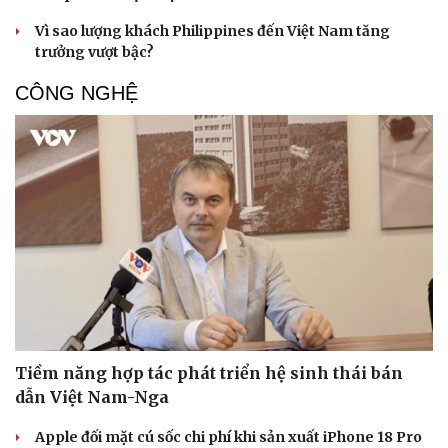
Vì sao lượng khách Philippines đến Việt Nam tăng
trưởng vượt bậc?
CÔNG NGHỆ
Du lịch
Podcast
Tư vấn
Câu chuyện thời sự
Săn Tour
Đọc truyện đêm khuya
check-in
Cửa sổ tình yêu
Kể chuyện cho bé
Hạt giống tâm hồn
Tiềm năng hợp tác phát triển hệ sinh thái bán
dẫn Việt Nam-Nga
Apple đối mặt cú sốc chi phí khi sản xuất iPhone 18 Pro