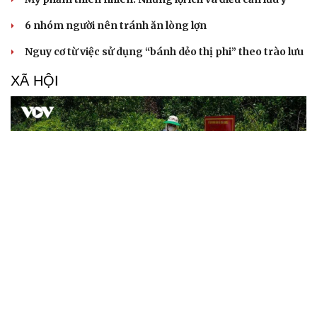
6 nhóm người nên tránh ăn lòng lợn
Nguy cơ từ việc sử dụng “bánh dẻo thị phi” theo trào lưu
XÃ HỘI
Dịch tả lợn châu Phi diễn biến phức tạp, nguy cơ
lây lan cao tại Quảng Ngãi