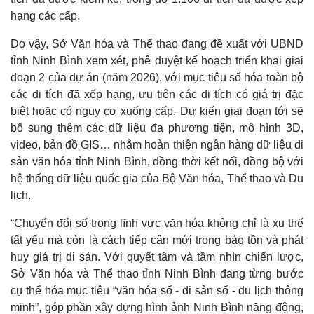
hạng các cấp.
Do vậy, Sở Văn hóa và Thể thao đang đề xuất với UBND
tỉnh Ninh Bình xem xét, phê duyệt kế hoạch triển khai giai
đoạn 2 của dự án (năm 2026), với mục tiêu số hóa toàn bộ
các di tích đã xếp hạng, ưu tiên các di tích có giá trị đặc
biệt hoặc có nguy cơ xuống cấp. Dự kiến giai đoạn tới sẽ
bổ sung thêm các dữ liệu đa phương tiện, mô hình 3D,
video, bản đồ GIS… nhằm hoàn thiện ngân hàng dữ liệu di
sản văn hóa tỉnh Ninh Bình, đồng thời kết nối, đồng bộ với
hệ thống dữ liệu quốc gia của Bộ Văn hóa, Thể thao và Du
lịch.
“Chuyển đổi số trong lĩnh vực văn hóa không chỉ là xu thế
tất yếu mà còn là cách tiếp cận mới trong bảo tồn và phát
Pháp luật
Quân sự - Quốc phòng
huy giá trị di sản. Với quyết tâm và tầm nhìn chiến lược,
Vụ án
Vũ khí
Sở Văn hóa và Thể thao tỉnh Ninh Bình đang từng bước
Tin nóng
Việt Nam
cụ thể hóa mục tiêu “văn hóa số - di sản số - du lịch thông
Tư vấn luật
Phân tích
minh”, góp phần xây dựng hình ảnh Ninh Bình năng động,