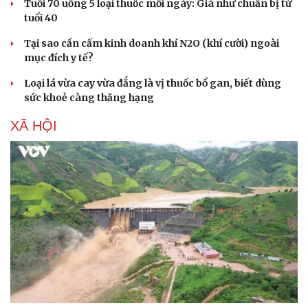
Tuổi 70 uống 5 loại thuốc mỗi ngày: Giá như chuẩn bị từ
tuổi 40
Tại sao cần cấm kinh doanh khí N2O (khí cười) ngoài
mục đích y tế?
Loại lá vừa cay vừa đắng là vị thuốc bổ gan, biết dùng
sức khoẻ càng thăng hạng
XÃ HỘI
Cải chính