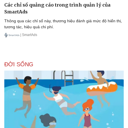
Các chỉ số quảng cáo trong trình quản lý của
SmartAds
Thông qua các chỉ số này, thương hiệu đánh giá mức độ hiển thị,
tương tác, hiệu quả chi phí.
| SmartAds
Sức khỏe
Đời sống
Dinh dưỡng - món ngon
Nhà đẹp
Cây thuốc
Blog
Sản phụ khoa
Tình yêu - Gia đình
ĐỜI SỐNG
Nhi khoa
Nam khoa
Làm đẹp - giảm cân
Phòng mạch online
Ăn sạch sống khỏe