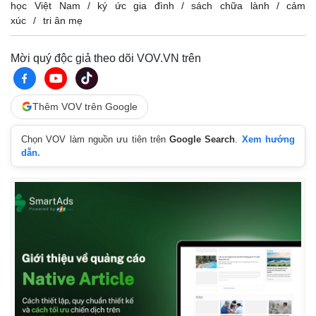
học Việt Nam
ký ức gia đình
sách chữa lành
cảm
xúc
tri ân mẹ
Mời quý độc giả theo dõi VOV.VN trên
Thêm VOV trên Google
Chọn VOV làm nguồn ưu tiên trên
Google Search
.
Xem hướng
dẫn.