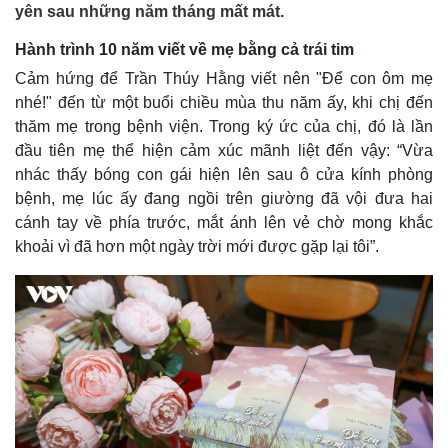
yên sau những năm tháng mất mát.
Hành trình 10 năm viết về mẹ bằng cả trái tim
Cảm hứng để Trần Thúy Hằng viết nên "Để con ôm mẹ
nhé!" đến từ một buổi chiều mùa thu năm ấy, khi chị đến
thăm mẹ trong bệnh viện. Trong ký ức của chị, đó là lần
đầu tiên mẹ thể hiện cảm xúc mãnh liệt đến vậy: “Vừa
nhác thấy bóng con gái hiện lên sau ô cửa kính phòng
bệnh, mẹ lúc ấy đang ngồi trên giường đã vội đưa hai
cánh tay về phía trước, mắt ánh lên vẻ chờ mong khắc
khoải vì đã hơn một ngày trời mới được gặp lại tôi”.