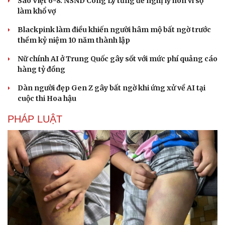
Sao Việt 6-8: NSND Công Lý từng đề nghị ly hôn vì sợ
làm khổ vợ
Blackpink làm điều khiến người hâm mộ bất ngờ trước
thềm kỷ niệm 10 năm thành lập
Nữ chính AI ở Trung Quốc gây sốt với mức phí quảng cáo
hàng tỷ đồng
Dàn người đẹp Gen Z gây bất ngờ khi ứng xử về AI tại
cuộc thi Hoa hậu
PHÁP LUẬT