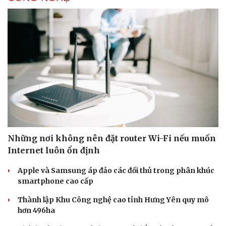
Những nơi không nên đặt router Wi-Fi nếu muốn
Văn hóa
Giải trí
Internet luôn ổn định
Sân khấu - Điện ảnh
Nghệ sĩ
Apple và Samsung áp đảo các đối thủ trong phân khúc
Văn học
Thời trang
smartphone cao cấp
Âm nhạc
Sao Việt
Di sản
Thành lập Khu Công nghệ cao tỉnh Hưng Yên quy mô
hơn 496ha