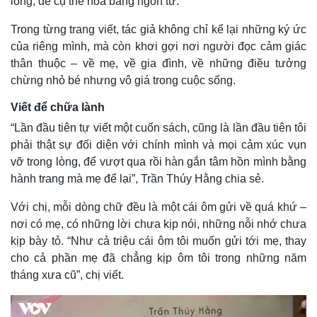
lòng, để cụ thể hóa bằng ngôn từ.
Trong từng trang viết, tác giả không chỉ kể lại những ký ức
của riêng mình, mà còn khơi gợi nơi người đọc cảm giác
thân thuộc – về mẹ, về gia đình, về những điều tưởng
chừng nhỏ bé nhưng vô giá trong cuộc sống.
Viết để chữa lành
“Lần đầu tiên tự viết một cuốn sách, cũng là lần đầu tiên tôi
phải thật sự đối diện với chính mình và mọi cảm xúc vụn
vỡ trong lòng, để vượt qua rồi hàn gắn tâm hồn mình bằng
hành trang mà mẹ để lại”, Trần Thúy Hằng chia sẻ.
Với chị, mỗi dòng chữ đều là một cái ôm gửi về quá khứ –
nơi có mẹ, có những lời chưa kịp nói, những nỗi nhớ chưa
kịp bày tỏ. “Như cả triệu cái ôm tôi muốn gửi tới mẹ, thay
cho cả phần mẹ đã chẳng kịp ôm tôi trong những năm
tháng xưa cũ”, chị viết.