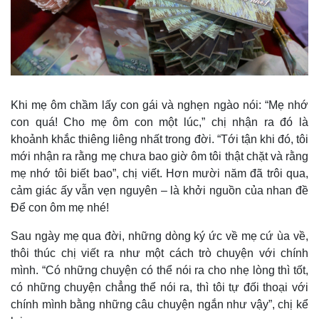
Khi mẹ ôm chầm lấy con gái và nghẹn ngào nói: “Mẹ nhớ
con quá! Cho mẹ ôm con một lúc,” chị nhận ra đó là
khoảnh khắc thiêng liêng nhất trong đời. “Tới tận khi đó, tôi
mới nhận ra rằng mẹ chưa bao giờ ôm tôi thật chặt và rằng
mẹ nhớ tôi biết bao”, chị viết. Hơn mười năm đã trôi qua,
cảm giác ấy vẫn vẹn nguyên – là khởi nguồn của nhan đề
Để con ôm mẹ nhé!
Sau ngày mẹ qua đời, những dòng ký ức về mẹ cứ ùa về,
thôi thúc chị viết ra như một cách trò chuyện với chính
mình. “Có những chuyện có thể nói ra cho nhẹ lòng thì tốt,
có những chuyện chẳng thể nói ra, thì tôi tự đối thoại với
chính mình bằng những câu chuyện ngắn như vậy”, chị kể