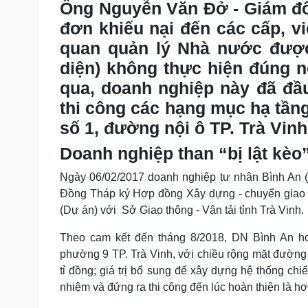
Ông Nguyễn Văn Đở - Giám đố
Tin nóng
Việt Nam
Tư vấn luật
Phân tích
đơn khiếu nại đến các cấp, vi
quan quản lý Nhà nước được
diện) không thực hiện đúng 
Sức khỏe
Đời sống
qua, doanh nghiệp này đã đầu
Dinh dưỡng - món ngon
Nhà đẹp
thi công các hạng mục hạ tầ
Cây thuốc
Blog
Sản phụ khoa
Tình yêu - Gia đình
số 1, đường nội ô TP. Trà Vi
Nhi khoa
Doanh nghiệp than “bị lật kèo”
Nam khoa
Làm đẹp - giảm cân
Ngày 06/02/2017
doanh nghiệp tư nhân Bình An (
Phòng mạch online
Đồng Tháp ký Hợp đồng Xây dựng - chuyển giao 
Ăn sạch sống khỏe
(Dự án) với Sở Giao thông - Vận tải tỉnh Trà Vinh.
Cải chính
Theo cam kết đến tháng 8/2018, DN Bình An ho
phường 9 TP. Trà Vinh, với chiều rộng mặt đườn
tỉ đồng; giá trị bổ sung để xây dựng hệ thống chi
nhiệm và đứng ra thi công đến lúc hoàn thiện là hơ