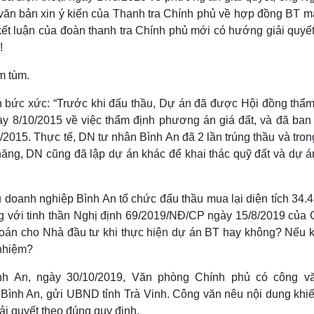
văn bản xin ý kiến của Thanh tra Chính phủ về hợp đồng BT mà
ết luận của đoàn thanh tra Chính phủ mới có hướng giải quyết
!
ức xức: “Trước khi đấu thầu, Dự án đã được Hội đồng thẩm
ày 8/10/2015 về việc thẩm định phương án giá đất, và đã ban
015. Thực tế, DN tư nhân Bình An đã 2 lần trúng thầu và tron
năng, DN cũng đã lập dự án khác để khai thác quỹ đất và dự á
u doanh nghiệp Bình An tổ chức đấu thầu mua lại diện tích 34
ng với tinh thần Nghị định 69/2019/NĐ/CP ngày 15/8/2019 của 
 toán cho Nhà đầu tư khi thực hiện dự án BT hay không? Nếu 
 nhiệm?
h An, ngày 30/10/2019, Văn phòng Chính phủ có công v
 Bình An, gửi UBND tỉnh Trà Vinh. Công văn nêu nội dung khiế
ải quyết theo đúng quy định.