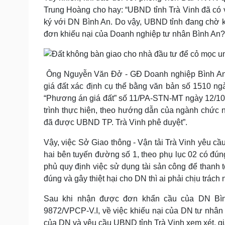
Trung Hoàng cho hay: “UBND tỉnh Trà Vinh đã có 
ký với DN Bình An. Do vậy, UBND tỉnh đang chờ k
đơn khiếu nại của Doanh nghiệp tư nhân Bình An?
Ông Nguyễn Văn Đở - GĐ Doanh nghiệp Bình An b
giá đất xác định cụ thể bằng văn bản số 1510 ng
“Phương án giá đất” số 11/PA-STN-MT ngày 12/10/2
trình thực hiện, theo hướng dẫn của ngành chức 
đã được UBND TP. Trà Vinh phê duyệt”.
Vậy, việc Sở Giao thông - Vận tải Trà Vinh yêu cầ
hai bên tuyến đường số 1, theo phụ lục 02 có đú
phủ quy định việc sử dụng tài sản công để thanh
đúng và gây thiệt hại cho DN thì ai phải chịu trách
Sau khi nhận được đơn khẩn cầu của DN Bìn
9872/VPCP-V.I, về việc khiếu nại của DN tư nhân
của DN và yêu cầu UBND tỉnh Trà Vinh xem xét, gi