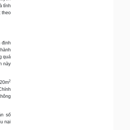
 tỉnh
 theo
 định
 hành
g quá
n này
2
.420m
Chính
không
ăn số
u nại