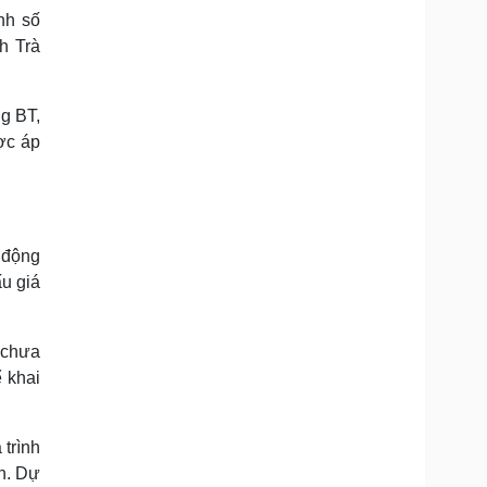
nh số
h Trà
ng BT,
ợc áp
 động
ấu giá
N chưa
 khai
 trình
án. Dự