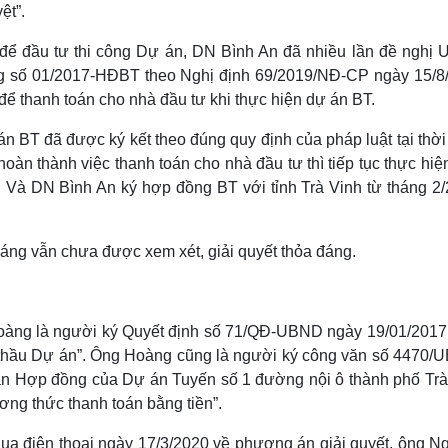
ệt”.
 để đầu tư thi công Dự án, DN Bình An đã nhiều lần đề nghị
ồng số 01/2017-HĐBT theo Nghị định 69/2019/NĐ-CP ngày 15/8
để thanh toán cho nhà đầu tư khi thực hiện dự án BT.
 án BT đã được ký kết theo đúng quy định của pháp luật tại thờ
n thành việc thanh toán cho nhà đầu tư thì tiếp tục thực hiện
. Và DN Bình An ký hợp đồng BT với tỉnh Trà Vinh từ tháng 2/
áng vẫn chưa được xem xét, giải quyết thỏa đáng.
oàng là người ký Quyết định số 71/QĐ-UBND ngày 19/01/2017
g thầu Dự án”. Ông Hoàng cũng là người ký công văn số 4470/
n Hợp đồng của Dự án Tuyến số 1 đường nội ô thành phố Trà
ng thức thanh toán bằng tiền”.
ua điện thoại ngày 17/3/2020 về phương án giải quyết, ông N