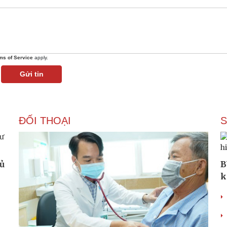
ms of Service
apply.
Gửi tin
ĐỐI THOẠI
hủ
B
k