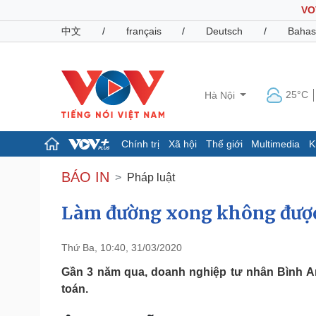
VO
中文
/
français
/
Deutsch
/
Bahas
25°C
Hà Nội
Chính trị
Xã hội
Thế giới
Multimedia
K
Chính trị
Xã hội
BÁO IN
Pháp luật
Đảng
Tin 24h
Tổ chức nhân sự
Dự báo thời tiết
Làm đường xong không được 
Quốc hội
Giáo dục
Nhận diện sự thật
Dấu ấn VOV
Thứ Ba, 10:40, 31/03/2020
Việc làm
Biển đảo
Gần 3 năm qua, doanh nghiệp tư nhân Bình 
toán.
Pháp luật
Quân sự - Quốc phòng
Vụ án
Vũ khí