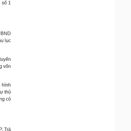
 số 1
 UBND
ụ lục
tuyến
g vốn
 hình
tự thủ
ng có
P. Trà