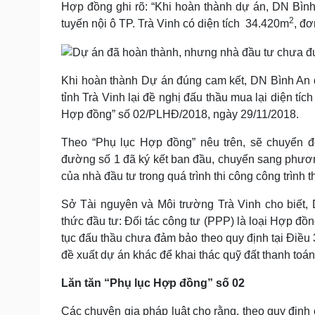
Hợp đồng ghi rõ: “Khi hoàn thành dự án, DN Bình
2
tuyến nội ô TP. Trà Vinh có diện tích 34.420m
, đơ
Khi hoàn thành Dự án đúng cam kết, DN Bình An đ
tỉnh Trà Vinh lại đề nghị đấu thầu mua lại diện tích
Hợp đồng” số 02/PLHĐ/2018, ngày 29/11/2018.
Theo “Phụ lục Hợp đồng” nêu trên, sẽ chuyển 
đường số 1 đã ký kết ban đầu, chuyển sang phương
của nhà đầu tư trong quá trình thi công công trình 
Sở Tài nguyên và Môi trường Trà Vinh cho biết,
thức đầu tư: Đối tác công tư (PPP) là loại Hợp đồng
tục đấu thầu chưa đảm bảo theo quy định tại Điều
đề xuất dự án khác để khai thác quỹ đất thanh toá
Lăn tăn “Phụ lục Hợp đồng” số 02
Các chuyên gia pháp luật cho rằng, theo quy định 