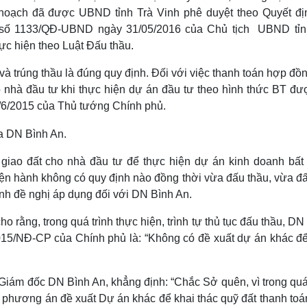
hoạch đã được UBND tỉnh Trà Vinh phê duyệt theo
Quyết đị
số 1133/QĐ-UBND ngày 31/05/2016 của Chủ tịch UBND tỉn
ực hiện theo Luật Đấu thầu.
và trúng thầu là đúng quy định. Đối với việc thanh toán hợp đồ
 nhà đầu tư khi thực hiện dự án đầu tư theo hình thức BT đư
/6/2015 của Thủ tướng Chính phủ.
ệc giao đất cho nhà đầu tư để thực hiện dự án kinh doanh bất
hiện hành không có quy định nào đồng thời vừa đấu thầu, vừa đ
inh đề nghị áp dụng đối với DN Bình An.
o rằng, trong quá trình thực hiện, trình tự thủ tục đấu thầu, D
2015/NĐ-CP của Chính phủ là: “Không có đề xuất dự án khác để
Giám đốc DN Bình An, khẳng định: “Chắc Sở quên, vì trong quá
lập phương án đề xuất Dự án khác để khai thác quỹ đất thanh to