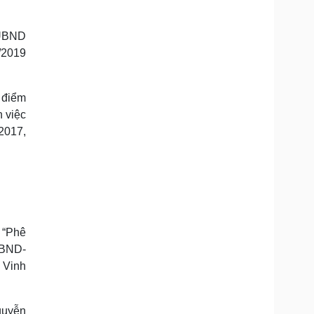
 UBND
/2019
i điểm
 việc
2017,
 “Phê
UBND-
 Vinh
guyễn