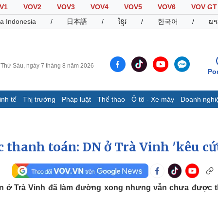
V1
VOV2
VOV3
VOV4
VOV5
VOV6
VOV GT
a Indonesia
/
日本語
/
ខ្មែរ
/
한국어
/
ພາ
Thứ Sáu, ngày 7 tháng 8 năm 2026
Po
inh tế
Thị trường
Pháp luật
Thể thao
Ô tô - Xe máy
Doanh nghi
Thế giới
Multimedia
K
Quan sát
Video
B
Cuộc sống đó đây
Ảnh
K
thanh toán: DN ở Trà Vinh 'kêu cứ
Hồ sơ
E-Magazine
Infographic
An ở Trà Vinh đã làm đường xong nhưng vẫn chưa được 
Thể thao
Ô tô - Xe máy
D
Bóng đá
Ô tô
T