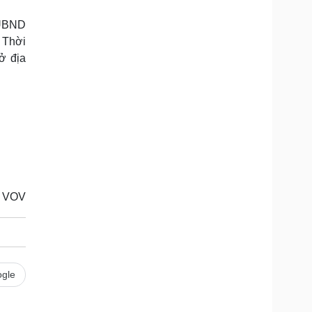
 UBND
. Thời
ở địa
 VOV
gle