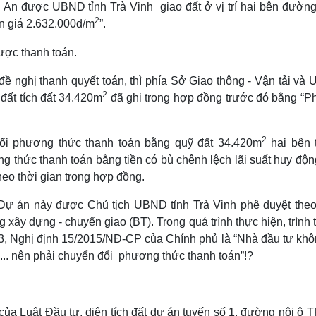
 An được UBND tỉnh Trà Vinh giao đất ở vị trí hai bên đường
2
n giá 2.632.000đ/m
”.
ề nghị thanh quyết toán, thì phía Sở Giao thông - Vận tải và
2
 đất tích đất 34.420m
đã ghi trong hợp đồng trước đó bằng “Ph
2
đổi phương thức thanh toán bằng quỹ đất 34.420m
hai bên 
 thức thanh toán bằng tiền có bù chênh lệch lãi suất huy độn
theo thời gian trong hợp đồng.
 Dự án này được Chủ tịch UBND tỉnh Trà Vinh phê duyệt theo
 xây dựng - chuyển giao (BT). Trong quá trình thực hiện, trình 
 3, Nghị định 15/2015/NĐ-CP của Chính phủ là “Nhà đầu tư khô
n... nên phải chuyển đổi phương thức thanh toán”!?
của Luật Đầu tư, diện tích đất dự án tuyến số 1, đường nội ô T