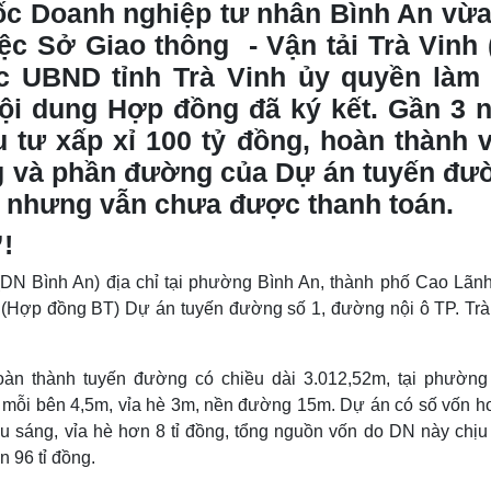
c Doanh nghiệp tư nhân Bình An vừa
Lịch thi đấu bóng đá
Xe máy
Thế giới thể thao
Tư vấn
ệc Sở Giao thông - Vận tải Trà Vinh 
eSports
V
 UBND tỉnh Trà Vinh ủy quyền làm 
Hậu trường
nội dung Hợp đồng đã ký kết. Gần 3 
Văn hóa
Giải trí
D
 tư xấp xỉ 100 tỷ đồng, hoàn thành v
Sân khấu - Điện ảnh
Nghệ sĩ
ng và phần đường của Dự án tuyến đư
Văn học
Thời trang
Âm nhạc
Sao Việt
c
nh nhưng vẫn chưa được thanh toán.
Di sản
!
DN Bình An) địa chỉ tại phường Bình An, thành phố Cao Lãnh,
(Hợp đồng BT) Dự án tuyến đường số 1, đường nội ô TP. Trà
àn thành tuyến đường có chiều dài 3.012,52m, tại phường
g mỗi bên 4,5m, vỉa hè 3m, nền đường 15m. Dự án có số vốn h
ếu sáng, vỉa hè hơn 8 tỉ đồng, tổng nguồn vốn do DN này chịu
n 96 tỉ đồng.