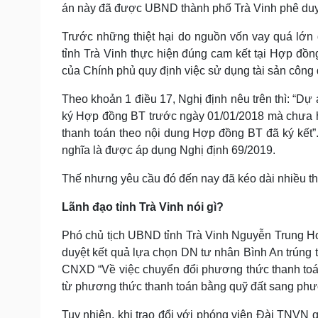
án này đã được UBND thành phố Trà Vinh phê duy
Trước những thiệt hại do nguồn vốn vay quá lớn
tỉnh Trà Vinh thực hiện đúng cam kết tại Hợp đ
của Chính phủ quy định việc sử dụng tài sản công 
Theo khoản 1 điều 17, Nghị định nêu trên thì: “Dự
ký Hợp đồng BT trước ngày 01/01/2018 mà chưa hoà
thanh toán theo nội dung Hợp đồng BT đã ký kết”
nghĩa là được áp dụng Nghị định 69/2019.
Thế nhưng yêu cầu đó đến nay đã kéo dài nhiều th
Lãnh đạo tỉnh Trà Vinh nói gì?
Phó chủ tịch UBND tỉnh Trà Vinh Nguyễn Trung H
duyệt kết quả lựa chọn DN tư nhân Bình An trún
CNXD “Về việc chuyển đổi phương thức thanh toá
từ phương thức thanh toán bằng quỹ đất sang phươ
Tuy nhiên, khi trao đổi với phóng viên Đài TNVN
q