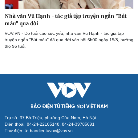
Nhà văn Vũ Hạnh - tác giả tập truyện ngắn "Bút
máu" qua đời
VOV.VN - Do tuổi cao sức yếu, nhà văn Vũ Hạnh - tác giả tập
truyện ngắn "Bút máu" đã qua đời vào hồi 6h00 ngày 15/8, hưởng
thọ 96 tuổi.
Cải chính
BÁO ĐIỆN TỬ TIẾNG NÓI VIỆT NAM
Trụ sở: 37 Bà Triệu, phường Cửa Nam, Hà Nội
Điện thoại: 84-24-22105148, 84-24-39785691
Thư điện tử: baodientuvov@vov.vn