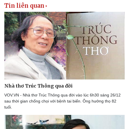
Văn học
Thời trang
Tin liên quan
Âm nhạc
Sao Việt
Di sản
Nhà thơ Trúc Thông qua đời
VOV.VN - Nhà thơ Trúc Thông qua đời vào lúc 6h30 sáng 26/12
sau thời gian chống chọi với bệnh tai biến. Ông hưởng thọ 82
tuổi.