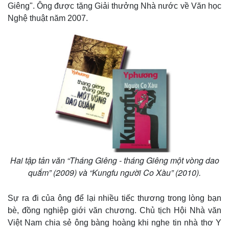
Giêng". Ông được tặng Giải thưởng Nhà nước về Văn học
Nghệ thuật năm 2007.
Hai tập tản văn “Tháng Giêng - tháng Giêng một vòng dao
quắm” (2009) và “Kungfu người Co Xàu” (2010).
Pháp luật
Quân sự - Quốc phòng
Vụ án
Vũ khí
Sự ra đi của ông để lại nhiều tiếc thương trong lòng bạn
Tin nóng
Việt Nam
bè, đồng nghiệp giới văn chương. Chủ tịch Hội Nhà văn
Tư vấn luật
Phân tích
Việt Nam chia sẻ ông bàng hoàng khi nghe tin nhà thơ Y