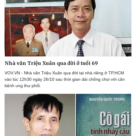
Nhà văn Triệu Xuân qua đời ở tuổi 69
VOV.VN - Nhà văn Triệu Xuân qua đời tại nhà riêng ở TP.HCM
vào lúc 12h30 ngày 26/10 sau thời gian dài chống chọi với căn
bệnh ung thư phổi.
Du lịch
Podcast
Tư vấn
Câu chuyện thời sự
Săn Tour
Đọc truyện đêm khuya
check-in
Cửa sổ tình yêu
Kể chuyện cho bé
Hạt giống tâm hồn