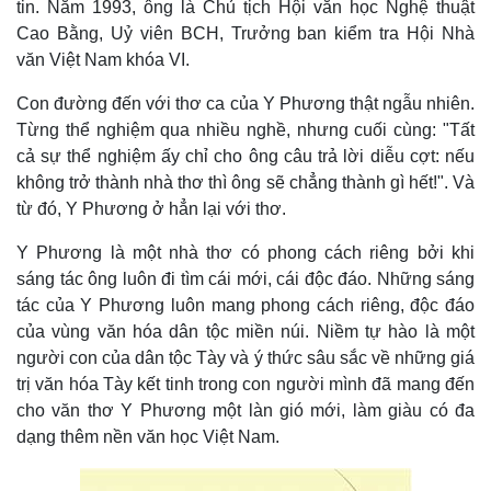
tin. Năm 1993, ông là Chủ tịch Hội văn học Nghệ thuật
Cao Bằng, Uỷ viên BCH, Trưởng ban kiểm tra Hội Nhà
văn Việt Nam khóa VI.
Con đường đến với thơ ca của Y Phương thật ngẫu nhiên.
Thế giới
Multimedia
Từng thể nghiệm qua nhiều nghề, nhưng cuối cùng: "Tất
Quan sát
Video
cả sự thể nghiệm ấy chỉ cho ông câu trả lời diễu cợt: nếu
Cuộc sống đó đây
Ảnh
không trở thành nhà thơ thì ông sẽ chẳng thành gì hết!". Và
Hồ sơ
E-Magazine
từ đó, Y Phương ở hẳn lại với thơ.
Infographic
Y Phương là một nhà thơ có phong cách riêng bởi khi
sáng tác ông luôn đi tìm cái mới, cái độc đáo. Những sáng
tác của Y Phương luôn mang phong cách riêng, độc đáo
của vùng văn hóa dân tộc miền núi. Niềm tự hào là một
người con của dân tộc Tày và ý thức sâu sắc về những giá
trị văn hóa Tày kết tinh trong con người mình đã mang đến
cho văn thơ Y Phương một làn gió mới, làm giàu có đa
dạng thêm nền văn học Việt Nam.