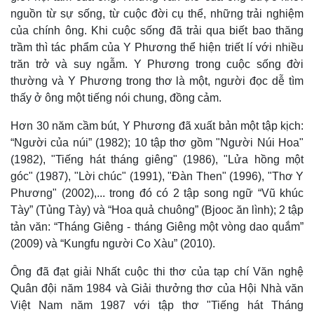
nguồn từ sự sống, từ cuộc đời cụ thể, những trải nghiệm
Bất động sản
Giá vàng
Khởi nghiệp
Tiêu dùng
của chính ông. Khi cuộc sống đã trải qua biết bao thăng
Tỷ giá
trầm thì tác phẩm của Y Phương thể hiện triết lí với nhiều
Chứng khoán
trăn trở và suy ngẫm. Y Phương trong cuộc sống đời
Giá cà phê
thường và Y Phương trong thơ là một, người đọc dễ tìm
thấy ở ông một tiếng nói chung, đồng cảm.
Hơn 30 năm cầm bút, Y Phương đã xuất bản một tập kịch:
“Người của núi” (1982); 10 tập thơ gồm "Người Núi Hoa"
(1982), "Tiếng hát tháng giêng" (1986), "Lửa hồng một
góc" (1987), "Lời chúc" (1991), "Đàn Then" (1996), "Thơ Y
Phương" (2002),... trong đó có 2 tập song ngữ “Vũ khúc
Tày” (Tủng Tày) và “Hoa quả chuông” (Bjooc ăn lình); 2 tập
tản văn: “Tháng Giêng - tháng Giêng một vòng dao quắm”
(2009) và “Kungfu người Co Xàu” (2010).
Ông đã đạt giải Nhất cuộc thi thơ của tạp chí Văn nghệ
Quân đội năm 1984 và Giải thưởng thơ của Hội Nhà văn
Việt Nam năm 1987 với tập thơ "Tiếng hát Tháng