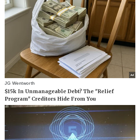
Doanh nghiệp
Công nghệ
Thông tin doanh nghiệp
Sành điệu
Doanh nghiệp 24h
Tin Công nghệ
Doanh nhân
Trải nghiệm
Vì cộng đồng
Chuyển đổi số