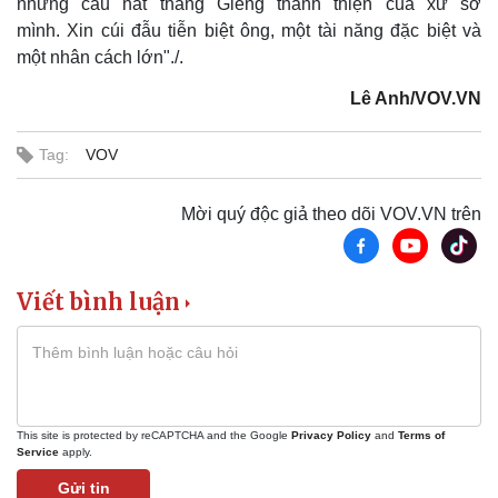
những câu hát tháng Giêng thánh thiện của xứ sở
mình. Xin cúi đẫu tiễn biệt ông, một tài năng đặc biệt và
một nhân cách lớn"./.
Lê Anh/VOV.VN
Tag:
VOV
Mời quý độc giả theo dõi VOV.VN trên
Thể thao
Ô tô - Xe máy
Bóng đá
Ô tô
Lịch thi đấu bóng đá
Xe máy
Viết bình luận
Thế giới thể thao
Tư vấn
eSports
Hậu trường
This site is protected by reCAPTCHA and the Google
Privacy Policy
and
Terms of
Service
apply.
Gửi tin