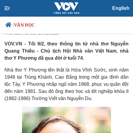
Nhà thơ Y Phương - tác giả bài
English
thơ "Nói với con" - qua đời
VĂN HỌC
/
Thứ Năm, 06:38, 10/02/2022
VOV.VN - Tối 9/2, theo thông tin từ nhà thơ Nguyễn
Quang Thiều - Chủ tịch Hội Nhà văn Việt Nam, nhà
Chính trị
Xã hội
thơ Y Phương đã qua đời ở tuổi 74.
Đảng
Tin 24h
Nhà thơ Y Phương tên thật là Hứa Vĩnh Sước, sinh năm
Tổ chức nhân sự
Dự báo thời tiết
Quốc hội
Giáo dục
1948 tại Trùng Khánh, Cao Bằng trong một gia đình dân
Nhận diện sự thật
Dấu ấn VOV
tộc Tày. Y Phương nhập ngũ năm 1968, phục vụ quân đội
Việc làm
đến năm 1981. Sau đó ông theo học và tốt nghiệp khóa II
Biển đảo
(1982-1986) Trường Viết văn Nguyễn Du.