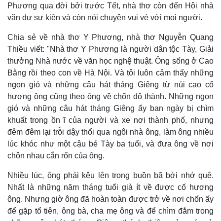
Phương qua đời bởi trước Tết, nhà thơ còn đến Hội nhà
văn dự sự kiện và còn nói chuyện vui vẻ với mọi người.
Chia sẻ về nhà thơ Y Phương, nhà thơ Nguyễn Quang
Thiều viết: "Nhà thơ Y Phương là người dân tộc Tày, Giải
thưởng Nhà nước về văn học nghệ thuật. Ông sống ở Cao
Bằng rồi theo con về Hà Nội. Và tôi luôn cảm thấy những
ngọn gió và những câu hát tháng Giêng từ núi cao cố
hương ông cũng theo ông về chốn đô thành. Những ngọn
gió và những câu hát tháng Giêng ấy ban ngày bị chìm
khuất trong ồn ĩ của người và xe nơi thành phố, nhưng
đêm đêm lại trỗi dậy thổi qua ngôi nhà ông, làm ông nhiều
lúc khóc như một cậu bé Tày ba tuổi, và đưa ông về nơi
chôn nhau cắn rốn của ông.
Nhiều lúc, ông phải kêu lên trong buồn bã bởi nhớ quê.
Nhất là những năm tháng tuổi già ít về được cố hương
ông. Nhưng giờ ông đã hoàn toàn được trở về nơi chốn ấy
để gặp tổ tiên, ông bà, cha mẹ ông và để chìm đắm trong