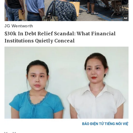
Dinh dưỡng - món ngon
Nhà đẹp
Cây thuốc
Blog
Sản phụ khoa
Tình yêu - Gia đình
Nhi khoa
Nam khoa
Làm đẹp - giảm cân
Phòng mạch online
Ăn sạch sống khỏe