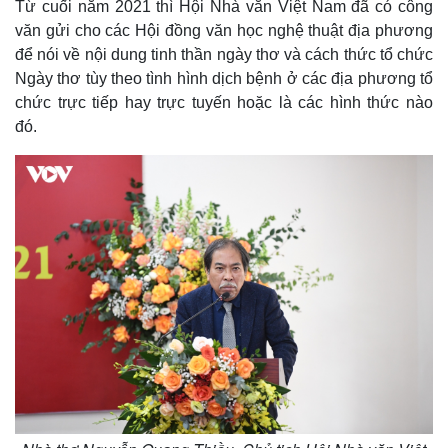
Từ cuối năm 2021 thì Hội Nhà văn Việt Nam đã có công
văn gửi cho các Hội đồng văn học nghệ thuật địa phương
để nói về nội dung tinh thần ngày thơ và cách thức tổ chức
Ngày thơ tùy theo tình hình dịch bệnh ở các địa phương tổ
chức trực tiếp hay trực tuyến hoặc là các hình thức nào
đó.
Thế giới
Multimedia
Quan sát
Video
Cuộc sống đó đây
Ảnh
Hồ sơ
E-Magazine
Infographic