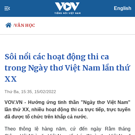
English
VĂN HỌC
/
Sôi nổi các hoạt động thi ca
Chính trị
Xã hội
Đảng
Tin 24h
trong Ngày thơ Việt Nam lần thứ
Tổ chức nhân sự
Dự báo thời tiết
XX
Quốc hội
Giáo dục
Nhận diện sự thật
Dấu ấn VOV
Việc làm
Thứ Ba, 15:35, 15/02/2022
Biển đảo
VOV.VN - Hưởng ứng tinh thần "Ngày thơ Việt Nam"
lần thứ XX, nhiều hoạt động thi ca trực tiếp, trực tuyến
đã được tổ chức trên khắp cả nước.
Theo thông lệ hàng năm, cứ đến ngày Rằm tháng