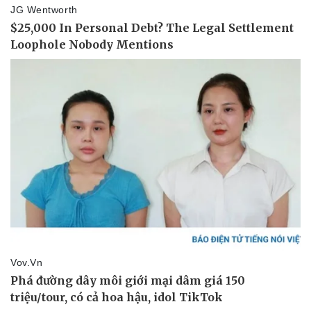
Sức khỏe
Đời sống
Dinh dưỡng - món ngon
Nhà đẹp
Cây thuốc
Blog
Sản phụ khoa
Tình yêu - Gia đình
Nhi khoa
Nam khoa
Làm đẹp - giảm cân
Phòng mạch online
Ăn sạch sống khỏe