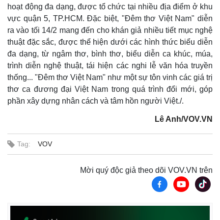
hoạt động đa dạng, được tổ chức tại nhiều địa điểm ở khu
Thể thao
Ô tô - Xe máy
vực quận 5, TP.HCM. Đặc biệt, "Đêm thơ Việt Nam" diễn
Bóng đá
Ô tô
ra vào tối 14/2 mang đến cho khán giả nhiều tiết mục nghệ
Lịch thi đấu bóng đá
Xe máy
Thế giới thể thao
Tư vấn
thuật đặc sắc, được thể hiện dưới các hình thức biểu diễn
eSports
đa dạng, từ ngâm thơ, bình thơ, biểu diễn ca khúc, múa,
Hậu trường
trình diễn nghệ thuật, tái hiện các nghi lễ văn hóa truyền
thống... "Đêm thơ Việt Nam" như một sự tôn vinh các giá trị
thơ ca đương đại Việt Nam trong quá trình đổi mới, góp
phần xây dựng nhân cách và tâm hồn người Việt./.
Lê Anh/VOV.VN
Tag:
VOV
Mời quý độc giả theo dõi VOV.VN trên