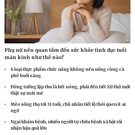
Phụ nữ nên quan tâm đến sức khỏe tình dục tuổi
mãn kinh như thế nào?
6 loại thực phẩm chức năng không nên uống cùng cà
phê buổi sáng
Đừng tưởng lập thu là hết nóng, phải đến tiết Xử thử mới
thật sự mát mẻ
Mèo sống thọ tới 31 tuổi, chủ nhân tiết lộ thói quen ít ai
Du lịch
Podcast
ngờ
Tư vấn
Câu chuyện thời sự
Săn Tour
Đọc truyện đêm khuya
Ngại khám bệnh, nhiều người tự chữa bệnh xã hội rồi
check-in
Cửa sổ tình yêu
nhận hậu quả lớn
Kể chuyện cho bé