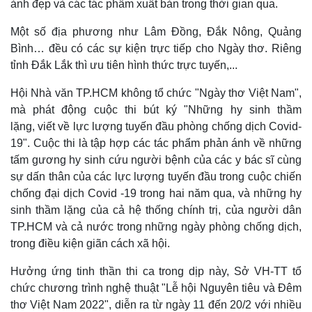
ảnh đẹp và các tác phẩm xuất bản trong thời gian qua.
Một số địa phương như Lâm Đồng, Đắk Nông, Quảng
Bình… đều có các sự kiện trực tiếp cho Ngày thơ. Riêng
tỉnh Đắk Lắk thì ưu tiên hình thức trực tuyến,...
Hội Nhà văn TP.HCM không tổ chức "Ngày thơ Việt Nam",
mà phát động cuộc thi bút ký "Những hy sinh thầm
lặng, viết về lực lượng tuyến đầu phòng chống dịch Covid-
19". Cuộc thi là tập hợp các tác phẩm phản ánh về những
tấm gương hy sinh cứu người bệnh của các y bác sĩ cùng
sự dấn thân của các lực lượng tuyến đầu trong cuộc chiến
chống đại dịch Covid -19 trong hai năm qua, và những hy
sinh thầm lặng của cả hệ thống chính trị, của người dân
TP.HCM và cả nước trong những ngày phòng chống dịch,
trong điều kiện giãn cách xã hội.
Hưởng ứng tinh thần thi ca trong dịp này, Sở VH-TT tổ
chức chương trình nghệ thuật "Lễ hội Nguyên tiêu và Đêm
thơ Việt Nam 2022", diễn ra từ ngày 11 đến 20/2 với nhiều