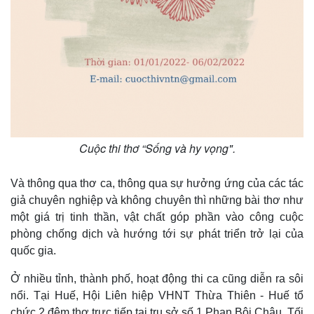
Cuộc thi thơ “Sống và hy vọng".
Và thông qua thơ ca, thông qua sự hưởng ứng của các tác
giả chuyên nghiệp và không chuyên thì những bài thơ như
một giá trị tinh thần, vật chất góp phần vào công cuộc
phòng chống dịch và hướng tới sự phát triển trở lại của
quốc gia.
Ở nhiều tỉnh, thành phố, hoạt động thi ca cũng diễn ra sôi
nổi. Tại Huế, Hội Liên hiệp VHNT Thừa Thiên - Huế tổ
Pháp luật
Quân sự - Quốc phòng
chức 2 đêm thơ trực tiếp tại trụ sở số 1 Phan Bội Châu. Tối