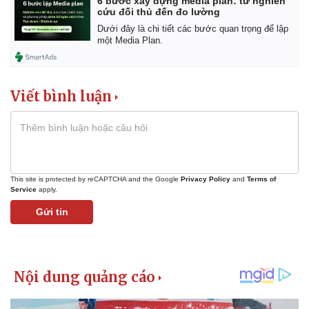
6 bước xây dựng media plan: từ nghiên
cứu đối thủ đến đo lường
Dưới đây là chi tiết các bước quan trọng để lập
một Media Plan.
Viết bình luận
This site is protected by reCAPTCHA and the Google
Privacy Policy
and
Terms of
Service
apply.
Gửi tin