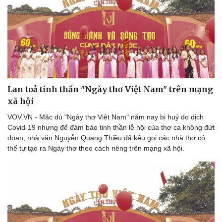
Lan toả tinh thần "Ngày thơ Việt Nam" trên mạng
xã hội
VOV.VN - Mặc dù "Ngày thơ Việt Nam" năm nay bị huỷ do dịch
Covid-19 nhưng để đảm bảo tinh thần lễ hội của thơ ca không đứt
đoạn, nhà văn Nguyễn Quang Thiều đã kêu gọi các nhà thơ có
Văn hóa
Giải trí
thể tự tạo ra Ngày thơ theo cách riêng trên mạng xã hội.
Sân khấu - Điện ảnh
Nghệ sĩ
Văn học
Thời trang
Âm nhạc
Sao Việt
Di sản