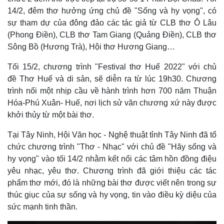
Vụ án
Vũ khí
14/2, đêm thơ hưởng ứng chủ đề "Sống và hy vọng", có
Tin nóng
Việt Nam
sự tham dự của đông đảo các tác giả từ CLB thơ Ô Lâu
Tư vấn luật
Phân tích
(Phong Điền), CLB thơ Tam Giang (Quảng Điền), CLB thơ
Sông Bồ (Hương Trà), Hội thơ Hương Giang…
Tối 15/2, chương trình "Festival thơ Huế 2022" với chủ
đề Thơ Huế và di sản, sẽ diễn ra từ lúc 19h30. Chương
trình nối một nhịp cầu về hành trình hơn 700 năm Thuận
Hóa-Phú Xuân- Huế, nơi lịch sử văn chương xứ này được
khởi thủy từ một bài thơ.
Tại Tây Ninh, Hội Văn học - Nghệ thuật tỉnh Tây Ninh đã tổ
chức chương trình "Thơ - Nhạc" với chủ đề "Hãy sống và
hy vọng" vào tối 14/2 nhằm kết nối các tâm hồn đồng điệu
yêu nhạc, yêu thơ. Chương trình đã giới thiệu các tác
phẩm thơ mới, đó là những bài thơ được viết nên trong sự
thúc giục của sự sống và hy vọng, tin vào điều kỳ diệu của
sức mạnh tinh thần.