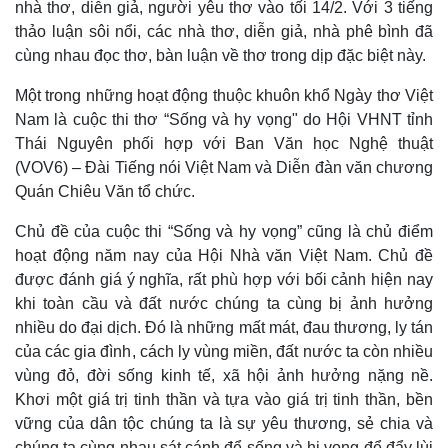
nhà thơ, diễn giả, người yêu thơ vào tối 14/2. Với 3 tiếng
Giá cà phê
thảo luận sôi nổi, các nhà thơ, diễn giả, nhà phê bình đã
cùng nhau đọc thơ, bàn luận về thơ trong dịp đặc biệt này.
Một trong những hoạt động thuộc khuôn khổ Ngày thơ Việt
Nam là cuộc thi thơ “Sống và hy vọng" do Hội VHNT tỉnh
Thái Nguyên phối hợp với Ban Văn học Nghệ thuật
(VOV6) – Đài Tiếng nói Việt Nam và Diễn đàn văn chương
Quán Chiêu Văn tổ chức.
Chủ đề của cuộc thi “Sống và hy vọng” cũng là chủ điểm
hoạt động năm nay của Hội Nhà văn Việt Nam. Chủ đề
được đánh giá ý nghĩa, rất phù hợp với bối cảnh hiện nay
khi toàn cầu và đất nước chúng ta cùng bị ảnh hưởng
nhiều do đại dịch. Đó là những mất mát, đau thương, ly tán
của các gia đình, cách ly vùng miền, đất nước ta còn nhiều
vùng đỏ, đời sống kinh tế, xã hội ảnh hưởng nặng nề.
Khơi một giá trị tinh thần và tựa vào giá trị tinh thần, bền
vững của dân tộc chúng ta là sự yêu thương, sẻ chia và
chúng ta cùng nhau sát cánh để sống và hi vọng để đẩy lùi