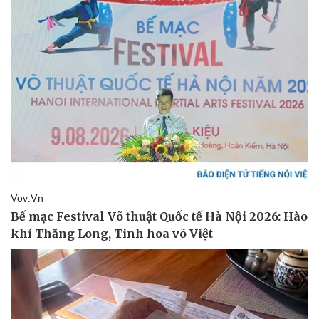
Doanh nghiệp
Công nghệ
Thông tin doanh nghiệp
Sành điệu
Doanh nghiệp 24h
Tin Công nghệ
Doanh nhân
Trải nghiệm
Vì cộng đồng
Chuyển đổi số