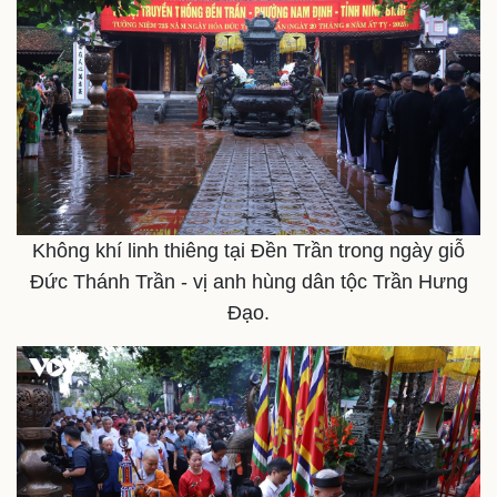
Kinh tế
Thị trường
Bất động sản
Giá vàng
Khởi nghiệp
Tiêu dùng
Tỷ giá
Chứng khoán
Giá cà phê
Không khí linh thiêng tại Đền Trần trong ngày giỗ
Đức Thánh Trần - vị anh hùng dân tộc Trần Hưng
Đạo.