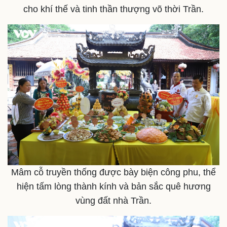
cho khí thế và tinh thần thượng võ thời Trần.
Thể thao
Ô tô - Xe máy
Bóng đá
Ô tô
Lịch thi đấu bóng đá
Xe máy
Thế giới thể thao
Tư vấn
eSports
Hậu trường
Mâm cỗ truyền thống được bày biện công phu, thể
hiện tấm lòng thành kính và bản sắc quê hương
vùng đất nhà Trần.