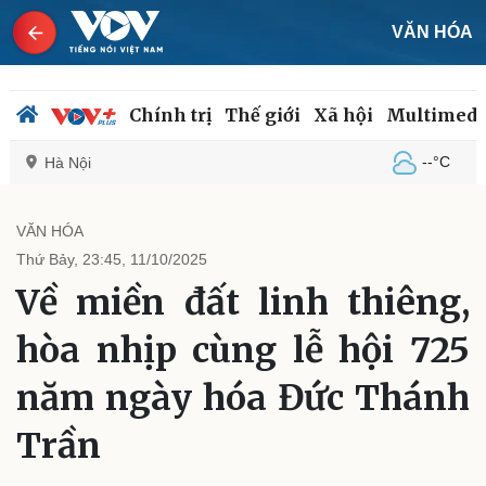
VĂN HÓA
Chính trị
Thế giới
Xã hội
Multimedi
--°C
Hà Nội
VĂN HÓA
Thứ Bảy, 23:45, 11/10/2025
Chính trị
Xã hội
Về miền đất linh thiêng,
Đảng
Tin 24h
Tổ chức nhân sự
Dự báo thời tiết
hòa nhịp cùng lễ hội 725
Quốc hội
Giáo dục
Nhận diện sự thật
Dấu ấn VOV
năm ngày hóa Đức Thánh
Việc làm
Biển đảo
Trần