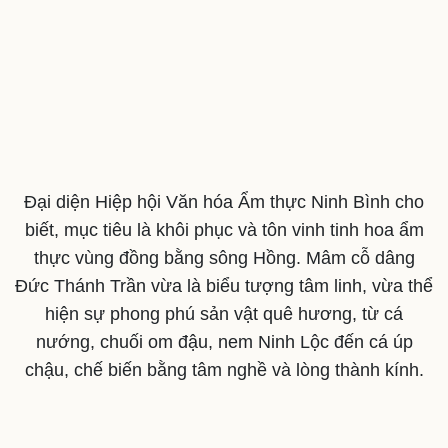
Đại diện Hiệp hội Văn hóa Ẩm thực Ninh Bình cho
biết, mục tiêu là khôi phục và tôn vinh tinh hoa ẩm
thực vùng đồng bằng sông Hồng. Mâm cỗ dâng
Đức Thánh Trần vừa là biểu tượng tâm linh, vừa thể
Văn hóa
Giải trí
hiện sự phong phú sản vật quê hương, từ cá
Sân khấu - Điện ảnh
Nghệ sĩ
nướng, chuối om đậu, nem Ninh Lộc đến cá úp
Văn học
Thời trang
Âm nhạc
Sao Việt
chậu, chế biến bằng tâm nghề và lòng thành kính.
Di sản