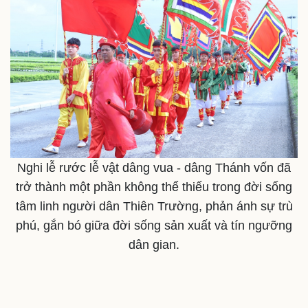
Nghi lễ rước lễ vật dâng vua - dâng Thánh vốn đã
trở thành một phần không thể thiếu trong đời sống
tâm linh người dân Thiên Trường, phản ánh sự trù
phú, gắn bó giữa đời sống sản xuất và tín ngưỡng
Sức khỏe
Đời sống
dân gian.
Dinh dưỡng - món ngon
Nhà đẹp
Cây thuốc
Blog
Sản phụ khoa
Tình yêu - Gia đình
Nhi khoa