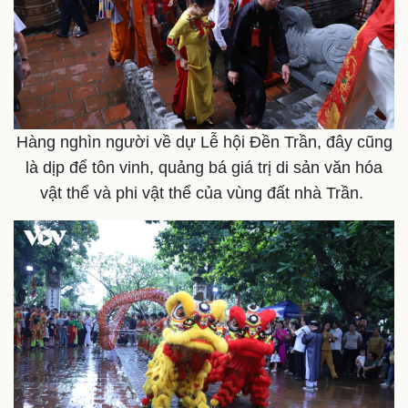
Hàng nghìn người về dự Lễ hội Đền Trần, đây cũng
là dịp để tôn vinh, quảng bá giá trị di sản văn hóa
vật thể và phi vật thể của vùng đất nhà Trần.
Pháp luật
Quân sự - Quốc phòng
Vụ án
Vũ khí
Tin nóng
Việt Nam
Tư vấn luật
Phân tích