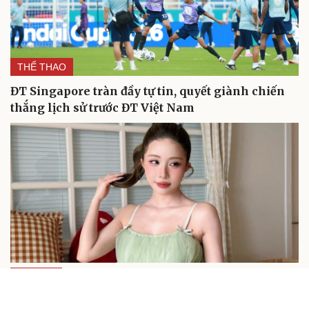
THỂ THAO
ĐT Singapore tràn đầy tự tin, quyết giành chiến
thắng lịch sử trước ĐT Việt Nam
GIẢI TRÍ
Sao Việt 30-7: Quỳnh Nga gây sốt với ngoại hình