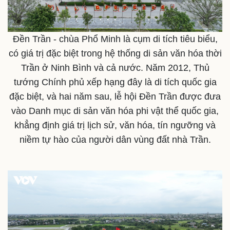
Đền Trần - chùa Phổ Minh là cụm di tích tiêu biểu,
có giá trị đặc biệt trong hệ thống di sản văn hóa thời
Trần ở Ninh Bình và cả nước. Năm 2012, Thủ
Thế giới
Multimedia
tướng Chính phủ xếp hạng đây là di tích quốc gia
Quan sát
Video
đặc biệt, và hai năm sau, lễ hội Đền Trần được đưa
Cuộc sống đó đây
Ảnh
Hồ sơ
E-Magazine
vào Danh mục di sản văn hóa phi vật thể quốc gia,
Infographic
khẳng định giá trị lịch sử, văn hóa, tín ngưỡng và
niềm tự hào của người dân vùng đất nhà Trần.