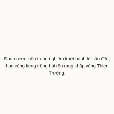
Nam khoa
Làm đẹp - giảm cân
Phòng mạch online
Ăn sạch sống khỏe
Đoàn rước kiệu trang nghiêm khởi hành từ sân đền,
hòa cùng tiếng trống hội rộn ràng khắp vùng Thiên
Trường.