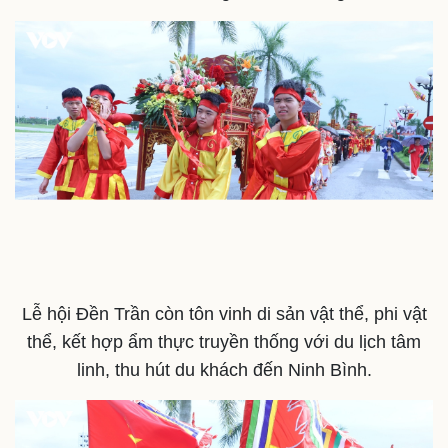
Doanh nghiệp
Công nghệ
Thông tin doanh nghiệp
Sành điệu
Doanh nghiệp 24h
Tin Công nghệ
Doanh nhân
Trải nghiệm
Vì cộng đồng
Chuyển đổi số
Lễ hội Đền Trần còn tôn vinh di sản vật thể, phi vật
thể, kết hợp ẩm thực truyền thống với du lịch tâm
linh, thu hút du khách đến Ninh Bình. ​​​​​​