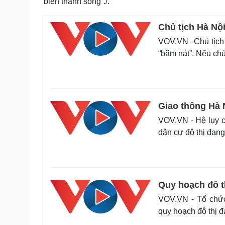
biến thành sông”./.
Chủ tịch Hà Nộ
VOV.VN -Chủ tịch 
“băm nát”. Nếu chú
Giao thông Hà 
VOV.VN - Hệ lụy c
dân cư đô thị đang
Quy hoạch đô th
VOV.VN - Tổ chức
quy hoạch đô thị đ