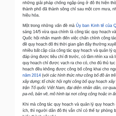
những giải pháp chống ngập úng ở đô thị hiện thời
thành phố đã thành sông chỉ sau một cơn mưa, như
hiệu hóa.
Một trong những vấn đề mà
Ủy ban Kinh tế của 
sáng 14/5 vừa qua chính là công tác quy hoạch và
Quốc hội nhấn mạnh đến việc chấn chỉnh công tác
đề quy hoạch đô thị thời gian gần đây thường xuy
nhiều bất cập của công tác quy hoạch và quản lý q
đáp ứng được tiêu chí đi trước, có tầm nhìn xa và 
quy hoạch chỉ được vạch ra cho có, cho đủ thủ tục
hoạch đều không được công bố công khai cho ngư
năm 2014
(v
ới các hình thức như công bố đồ án tr
xây dựng; tổ chức hội nghị công bố quy hoạch xây 
trận Tổ quốc Việt Nam, đại diện nhân dân, cơ quan
pa-nô, bản vẽ, mô hình tại nơi công cộng hoặc
in ấ
Khi mà công tác quy hoạch và quản lý quy hoạch 
ích, thì người dân đô thị vẫn chỉ có thể tự phòng 