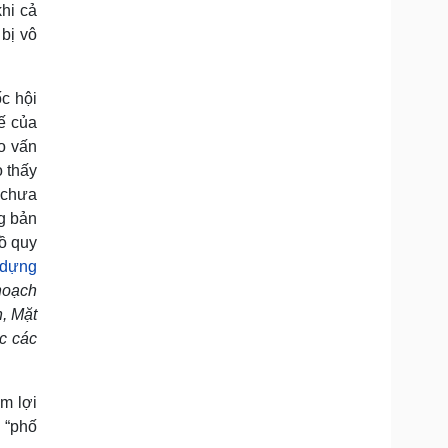
khi cả
bị vô
c hội
ế của
o vấn
 thấy
n chưa
ng bản
đồ quy
 dựng
 hoạch
n, Mặt
ục các
m lợi
i “phố