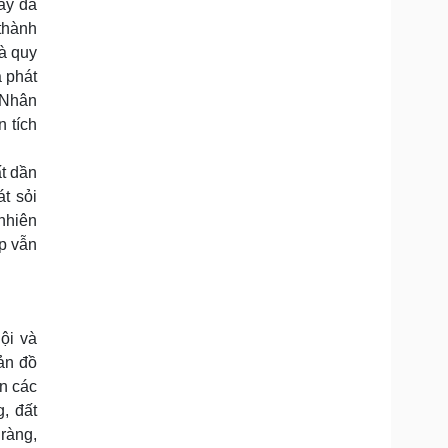
ay đã
thành
à quy
à phát
 Nhân
 tích
ất dần
t sỏi
nhiên
p vẫn
ội và
ản đồ
ền các
, đất
 ràng,