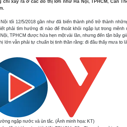
 chỉ xảy ra ở các đô thị lớn như Hà Nội, TPHCM, Cần T
Lịch thi đấu bóng đá
Xe máy
m.
Thế giới thể thao
Tư vấn
eSports
V
Hậu trường
Nội tối 12/5/2018 gần như đã biến thành phố trở thành nhữn
ết phải tìm hướng đi nào để thoát khỏi ngập lụt trong mênh
Văn hóa
Giải trí
D
à Nội, TPHCM được hứa hẹn một vài lần, nhưng đến tận bây gi
Sân khấu - Điện ảnh
Nghệ sĩ
ị lớn vẫn phải tự chuẩn bị tinh thần rằng: đi đâu thấy mưa to l
Văn học
Thời trang
Âm nhạc
Sao Việt
c
Di sản
ường ngập nước và ùn tắc. (Ảnh minh họa: KT)