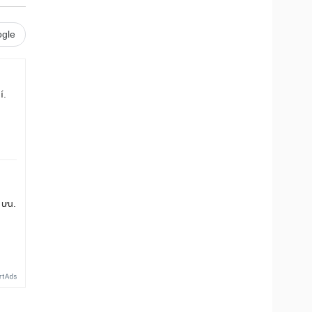
gle
í.
 ưu.