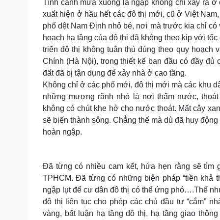
Tình cảnh mưa xuống là ngập không chỉ xảy ra 
xuất hiện ở hầu hết các đô thị mới, cũ ở Việt Na
phố dệt Nam Định nhỏ bé, nơi mà trước kia chỉ có
hoạch hạ tầng của đô thị đã không theo kịp với tốc 
triển đô thị không tuân thủ đúng theo quy hoạch 
Chính (Hà Nội), trong thiết kế ban đầu có đầy đủ
đất đã bị tận dụng để xây nhà ở cao tầng.
Không chỉ ở các phố mới, đô thị mới mà các khu dâ
những mương rãnh nhỏ là nơi thấm nước, thoát n
không có chút khe hở cho nước thoát. Mất cây x
sẽ biến thành sông. Chẳng thế mà dù đã huy độ
hoàn ngập.
Đã từng có nhiều cam kết, hứa hẹn rằng sẽ tìm g
TPHCM. Đã từng có những biện pháp “tiền khả th
ngập lụt để cư dân đô thị có thể ứng phó….Thế như
đô thị liên tục cho phép các chủ đầu tư “cắm” nh
vàng, bất luận hạ tầng đô thị, hạ tầng giao thông