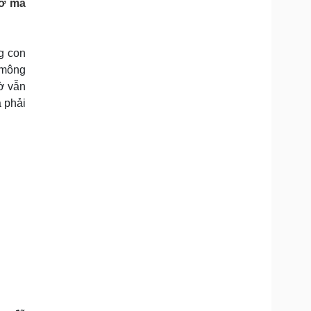
hơ mà
Doanh nghiệp 24h
Tin Công nghệ
Doanh nhân
Trải nghiệm
ì cộng đồng
Chuyển đổi số
g con
 mông
u lịch
Podcast
ờ vẫn
Tư vấn
Câu chuyện thời sự
à phải
Săn Tour
Đọc truyện đêm khuya
heck-in
Cửa sổ tình yêu
Kể chuyện cho bé
Hạt giống tâm hồn