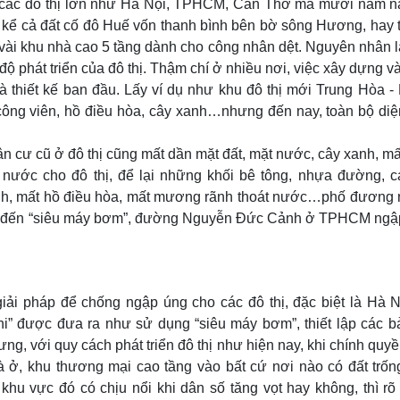
ở các đô thị lớn như Hà Nội, TPHCM, Cần Thơ mà mười năm n
m, kể cả đất cố đô Huế vốn thanh bình bên bờ sông Hương, hay 
 vài khu nhà cao 5 tầng dành cho công nhân dệt. Nguyên nhân l
độ phát triển của đô thị. Thậm chí ở nhiều nơi, việc xây dựng v
và thiết kế ban đầu. Lấy ví dụ như khu đô thị mới Trung Hòa -
 công viên, hồ điều hòa, cây xanh…nhưng đến nay, toàn bộ diện
n cư cũ ở đô thị cũng mất dần mặt đất, mặt nước, cây xanh, m
ước cho đô thị, để lại những khối bê tông, nhựa đường, cá
anh, mất hồ điều hòa, mất mương rãnh thoát nước…phố đương 
ng đến “siêu máy bơm”, đường Nguyễn Đức Cảnh ở TPHCM ngậ
iải pháp để chống ngập úng cho các đô thị, đặc biệt là Hà N
i” được đưa ra như sử dụng “siêu máy bơm”, thiết lập các b
ng, với quy cách phát triển đô thị như hiện nay, khi chính quy
à ở, khu thương mại cao tầng vào bất cứ nơi nào có đất trống
 khu vực đó có chịu nổi khi dân số tăng vọt hay không, thì rõ