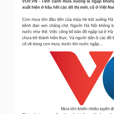
VOV.VN - Tình cảnh mưa xuống là ngập không
Tin nóng
Việt Nam
xuất hiện ở hầu hết các đô thị mới, cũ ở Việt Na
Tư vấn luật
Phân tích
Cơn mưa lớn đầu tiên của mùa hè trút xuống Hà 
kênh đan xen chằng chịt. Người Hà Nội không bi
Sức khỏe
Đời sống
nước như thế. Việc công bố bản đồ ngập lụt ở H
Dinh dưỡng - món ngon
Nhà đẹp
chưa trở thành hiện thực. Và người dân ở các đô th
Cây thuốc
Blog
cố về trong cơn mưa, trước khi nước ngập…
Sản phụ khoa
Tình yêu - Gia đình
Nhi khoa
Nam khoa
Làm đẹp - giảm cân
Phòng mạch online
Ăn sạch sống khỏe
Cải chính
Mưa lớn khiến nhiều tuyến đ