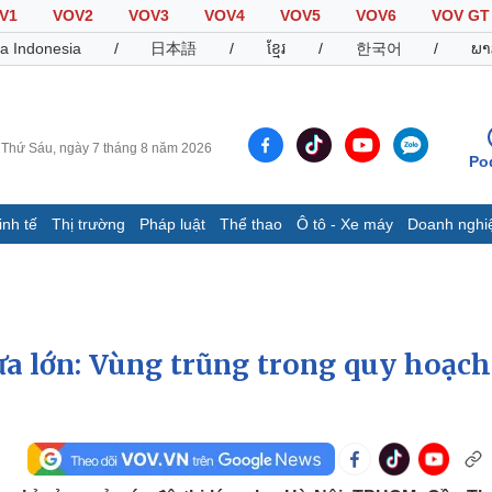
V1
VOV2
VOV3
VOV4
VOV5
VOV6
VOV GT
a Indonesia
/
日本語
/
ខ្មែរ
/
한국어
/
ພາ
Thứ Sáu, ngày 7 tháng 8 năm 2026
Po
inh tế
Thị trường
Pháp luật
Thể thao
Ô tô - Xe máy
Doanh nghi
Thế giới
Multimedia
K
Quan sát
Video
B
Cuộc sống đó đây
Ảnh
K
Hồ sơ
E-Magazine
a lớn: Vùng trũng trong quy hoạch
Infographic
Thể thao
Ô tô - Xe máy
D
Bóng đá
Ô tô
T