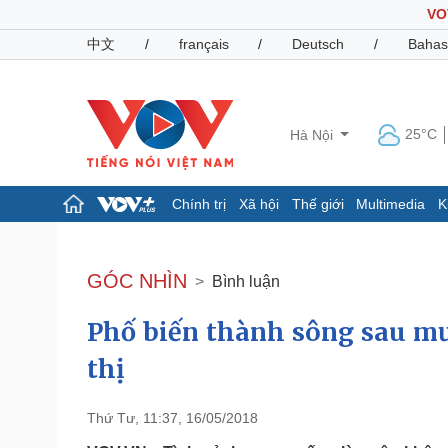
VO
中文
/
français
/
Deutsch
/
Bahas
25°C
Hà Nội
Chính trị
Xã hội
Thế giới
Multimedia
K
Chính trị
Xã hội
Đảng
Tin 24h
GÓC NHÌN
Bình luận
Tổ chức nhân sự
Dự báo thời tiết
Quốc hội
Giáo dục
Phố biến thành sông sau mư
Nhận diện sự thật
Dấu ấn VOV
Việc làm
thị
Biển đảo
Pháp luật
Quân sự - Quốc phòng
Thứ Tư, 11:37, 16/05/2018
Vụ án
Vũ khí