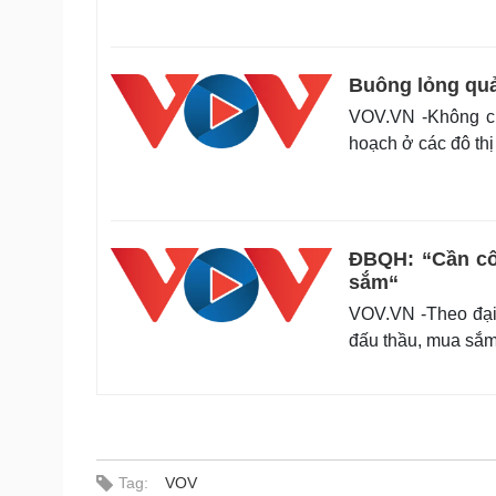
Buông lỏng quả
VOV.VN -Không ch
hoạch ở các đô thị
ĐBQH: “Cần côn
sắm“
VOV.VN -Theo đại 
đấu thầu, mua sắm
Tag:
VOV