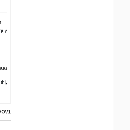
m
quy
mua
thị,
/VOV1