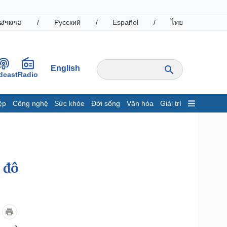
ສາລາວ
/
Русский
/
Español
/
ไทย
English
dcast
Radio
ệp
Công nghệ
Sức khỏe
Đời sống
Văn hóa
Giải trí
inh tế
Thị trường
ất động sản
Giá vàng
hởi nghiệp
Tiêu dùng
Tỷ giá
 đô
Chứng khoán
Giá cà phê
oanh nghiệp
Công nghệ
hông tin doanh nghiệp
Sành điệu