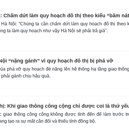
i: Chấm dứt làm quy hoạch đô thị theo kiểu “băm ná
Hà Nội: “Chúng ta cần chấm dứt làm quy hoạch đô thị theo 
ng ta làm quy hoạch như vậy Hà Nội sẽ phải trả giá".
Nội “nặng gánh” vì quy hoạch đô thị bị phá vỡ
ủa phá vỡ quy hoạch đè nặng lên hệ thống hạ tầng giao thôn
 phải gánh chịu hậu quả.
ị: Khi giao thông công cộng chỉ được coi là thứ yế
 giao thông công cộng không được tính đến để làm trước t
ang tạo ra sự mất cân đối và thiếu tính đồng bộ.