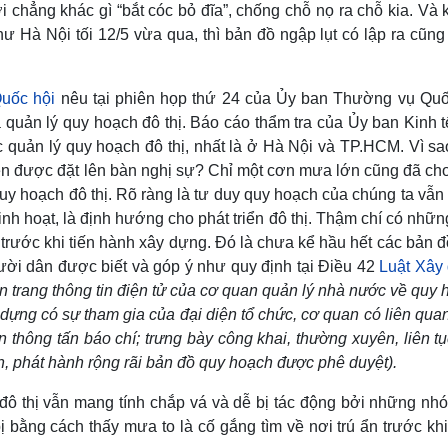
 chẳng khác gì “bắt cóc bỏ đĩa”, chống chỗ nọ ra chỗ kia. Và 
 Hà Nội tối 12/5 vừa qua, thì bản đồ ngập lụt có lập ra cũng 
Quốc hội
nêu tại phiên họp thứ 24 của Ủy ban Thường vụ Quố
 quản lý quy hoạch đô thị. Báo cáo thẩm tra của Ủy ban Kinh t
 quản lý quy hoạch đô thị, nhất là ở Hà Nội và TP.HCM. Vì sa
ên được đặt lên bàn nghị sự? Chỉ một cơn mưa lớn cũng đã cho
uy hoạch đô thị. Rõ ràng là tư duy quy hoạch của chúng ta vẫ
linh hoạt, là định hướng cho phát triển đô thị. Thậm chí có nhữ
 trước khi tiến hành xây dựng. Đó là chưa kể hầu hết các bản 
ời dân được biết và góp ý như quy định tại Điều 42
Luật Xây
ên trang thông tin điện tử của cơ quan quản lý nhà nước về quy
dựng có sự tham gia của đại diện tổ chức, cơ quan có liên qua
 thông tấn báo chí; trưng bày công khai, thường xuyên, liên t
n, phát hành rộng rãi bản đồ quy hoạch được phê duyệt).
đô thị vẫn mang tính chắp vá và dễ bị tác động bởi những nhó
bị bằng cách thấy mưa to là cố gắng tìm về nơi trú ẩn trước kh