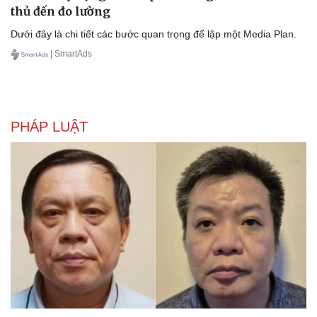
thủ đến đo lường
Văn hóa
Giải trí
Dưới đây là chi tiết các bước quan trọng để lập một Media Plan.
Sân khấu - Điện ảnh
Nghệ sĩ
Văn học
Thời trang
| SmartAds
Âm nhạc
Sao Việt
Di sản
PHÁP LUẬT