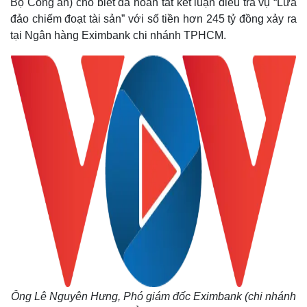
Bộ Công an) cho biết đã hoàn tất kết luận điều tra vụ “Lừa
đảo chiếm đoạt tài sản” với số tiền hơn 245 tỷ đồng xảy ra
tại Ngân hàng Eximbank chi nhánh TPHCM.
Ông Lê Nguyên Hưng, Phó giám đốc Eximbank (chi nhánh