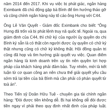
năm 2014 đến 2017. Khi vụ việc bị phát giác, ngân hàng
Quan sát
Video
Eximbank đã chủ động gặp bà Bình để tìm hướng tháo gỡ
Cuộc sống đó đây
Ảnh
và cũng chính ngân hàng này tố cáo ông Hưng với C44.
Hồ sơ
E-Magazine
Infographic
Ông Lê Văn Quyết - Giám đốc Eximbank cho biết: “Ông
Hưng đã trốn và bị phát lệnh truy nã quốc tế. Ngoài ra, qua
giám định của C44, thì chữ ký của người ủy quyền do chị
Bình ký sẵn là có thật còn người được ủy quyền có chữ ký
thật nhưng cũng có chữ ký không thật. Hội đồng quản trị
cũng đã họp và tìm hướng giải quyết vụ việc. Quan điểm
ngân hàng là kinh doanh trên uy tín nên quyền lợi hợp
pháp của khách hàng phải đảm bảo. Tuy nhiên, mới là kết
luận từ cơ quan công an nên chưa thể giải quyết yêu cầu
sớm trả lại tiền của bà Bình mà cần phải có phán quyết từ
toà án”.
Theo Tiến sỹ Doãn Hữu Tuệ - chuyên gia tài chính ngân
hàng: “Đòi được tiền không dễ. Bị hại không dễ đòi được
tiền ngay vì phải theo quy định nhất định của pháp luật.