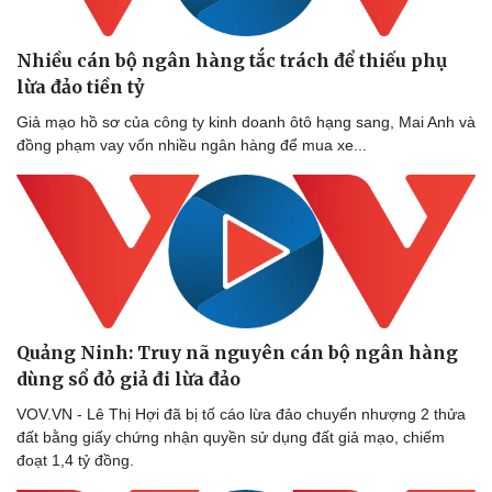
Nhiều cán bộ ngân hàng tắc trách để thiếu phụ
lừa đảo tiền tỷ
Giả mạo hồ sơ của công ty kinh doanh ôtô hạng sang, Mai Anh và
đồng phạm vay vốn nhiều ngân hàng để mua xe...
Sức khỏe
Đời sống
Dinh dưỡng - món ngon
Nhà đẹp
Cây thuốc
Blog
Sản phụ khoa
Tình yêu - Gia đình
Nhi khoa
Nam khoa
Làm đẹp - giảm cân
Quảng Ninh: Truy nã nguyên cán bộ ngân hàng
Phòng mạch online
dùng sổ đỏ giả đi lừa đảo
Ăn sạch sống khỏe
VOV.VN - Lê Thị Hợi đã bị tố cáo lừa đảo chuyển nhượng 2 thửa
đất bằng giấy chứng nhận quyền sử dụng đất giả mạo, chiếm
đoạt 1,4 tỷ đồng.