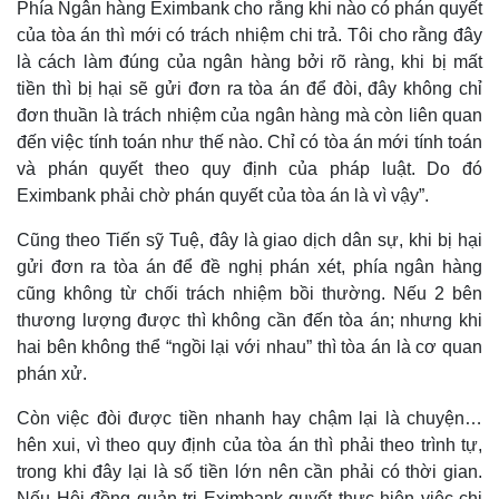
Phía Ngân hàng Eximbank cho rằng khi nào có phán quyết
của tòa án thì mới có trách nhiệm chi trả. Tôi cho rằng đây
là cách làm đúng của ngân hàng bởi rõ ràng, khi bị mất
tiền thì bị hại sẽ gửi đơn ra tòa án để đòi, đây không chỉ
đơn thuần là trách nhiệm của ngân hàng mà còn liên quan
đến việc tính toán như thế nào. Chỉ có tòa án mới tính toán
và phán quyết theo quy định của pháp luật. Do đó
Eximbank phải chờ phán quyết của tòa án là vì vậy”.
Cũng theo Tiến sỹ Tuệ, đây là giao dịch dân sự, khi bị hại
gửi đơn ra tòa án để đề nghị phán xét, phía ngân hàng
cũng không từ chối trách nhiệm bồi thường. Nếu 2 bên
thương lượng được thì không cần đến tòa án; nhưng khi
hai bên không thể “ngồi lại với nhau” thì tòa án là cơ quan
phán xử.
Còn việc đòi được tiền nhanh hay chậm lại là chuyện…
hên xui, vì theo quy định của tòa án thì phải theo trình tự,
trong khi đây lại là số tiền lớn nên cần phải có thời gian.
Nếu Hội đồng quản trị Eximbank quyết thực hiện việc chi