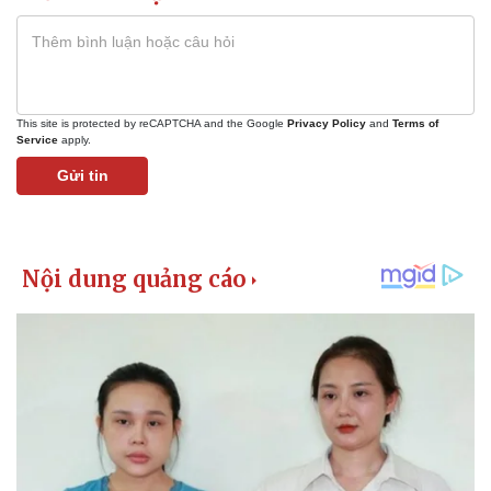
Vụ án
Vũ khí
Tin nóng
Việt Nam
Tư vấn luật
Phân tích
This site is protected by reCAPTCHA and the Google
Privacy Policy
and
Terms of
Service
apply.
Gửi tin