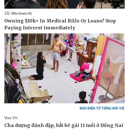
Thể thao
Ô tô - Xe máy
Bóng đá
Ô tô
Lịch thi đấu bóng đá
Xe máy
Thế giới thể thao
Tư vấn
eSports
Hậu trường