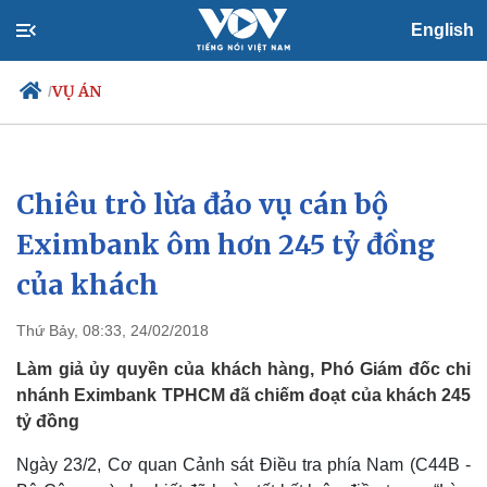
English
VỤ ÁN
/
Chiêu trò lừa đảo vụ cán bộ
Chính trị
Xã hội
Đảng
Tin 24h
Eximbank ôm hơn 245 tỷ đồng
Tổ chức nhân sự
Dự báo thời tiết
của khách
Quốc hội
Giáo dục
Nhận diện sự thật
Dấu ấn VOV
Việc làm
Thứ Bảy, 08:33, 24/02/2018
Biển đảo
Làm giả ủy quyền của khách hàng, Phó Giám đốc chi
nhánh Eximbank TPHCM đã chiếm đoạt của khách 245
tỷ đồng
Ngày 23/2, Cơ quan Cảnh sát Điều tra phía Nam (C44B -