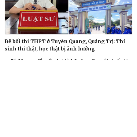
Bê bối thi THPT ở Tuyên Quang, Quảng Trị: Thí
sinh thi thật, học thật bị ảnh hưởng
Bộ Công an đề xuất phạt tù 1-5 năm với người chuẩn bị
thực hiện hành vi "Hiếp dâm"
Vụ án điểm 10 môn Toán: Nữ giáo viên ra đầu thú liệu có
được xem xét giảm nhẹ?
Đề xuất các trường hợp có thể nộp tiền để hưởng án
treo, thay thế hình phạt tù
Bộ Công an đẩy mạnh việc tự động cập nhật, điều chỉnh
thông tin cư trú