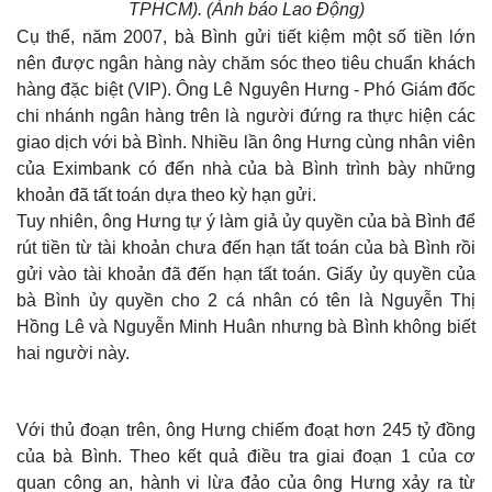
TPHCM). (Ảnh báo Lao Động)
Cụ thể, năm 2007, bà Bình gửi tiết kiệm một số tiền lớn
nên được ngân hàng này chăm sóc theo tiêu chuẩn khách
hàng đặc biệt (VIP). Ông Lê Nguyên Hưng - Phó Giám đốc
chi nhánh ngân hàng trên là người đứng ra thực hiện các
giao dịch với bà Bình. Nhiều lần ông Hưng cùng nhân viên
của Eximbank có đến nhà của bà Bình trình bày những
khoản đã tất toán dựa theo kỳ hạn gửi.
Tuy nhiên, ông Hưng tự ý làm giả ủy quyền của bà Bình để
rút tiền từ tài khoản chưa đến hạn tất toán của bà Bình rồi
gửi vào tài khoản đã đến hạn tất toán. Giấy ủy quyền của
bà Bình ủy quyền cho 2 cá nhân có tên là Nguyễn Thị
Hồng Lê và Nguyễn Minh Huân nhưng bà Bình không biết
hai người này.
Với thủ đoạn trên, ông Hưng chiếm đoạt hơn 245 tỷ đồng
của bà Bình. Theo kết quả điều tra giai đoạn 1 của cơ
quan công an, hành vi lừa đảo của ông Hưng xảy ra từ
Thế giới
Multimedia