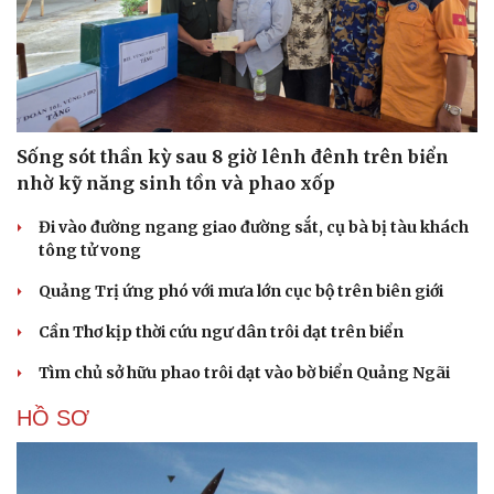
Sống sót thần kỳ sau 8 giờ lênh đênh trên biển
nhờ kỹ năng sinh tồn và phao xốp
Đi vào đường ngang giao đường sắt, cụ bà bị tàu khách
tông tử vong
Du lịch
Podcast
Quảng Trị ứng phó với mưa lớn cục bộ trên biên giới
Tư vấn
Câu chuyện thời sự
Săn Tour
Đọc truyện đêm khuya
Cần Thơ kịp thời cứu ngư dân trôi dạt trên biển
check-in
Cửa sổ tình yêu
Kể chuyện cho bé
Tìm chủ sở hữu phao trôi dạt vào bờ biển Quảng Ngãi
Hạt giống tâm hồn
HỒ SƠ