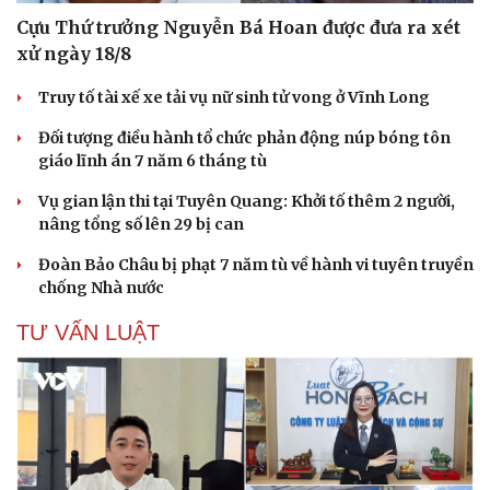
Cựu Thứ trưởng Nguyễn Bá Hoan được đưa ra xét
xử ngày 18/8
Truy tố tài xế xe tải vụ nữ sinh tử vong ở Vĩnh Long
Đối tượng điều hành tổ chức phản động núp bóng tôn
giáo lĩnh án 7 năm 6 tháng tù
Vụ gian lận thi tại Tuyên Quang: Khởi tố thêm 2 người,
nâng tổng số lên 29 bị can
Đoàn Bảo Châu bị phạt 7 năm tù về hành vi tuyên truyền
chống Nhà nước
TƯ VẤN LUẬT