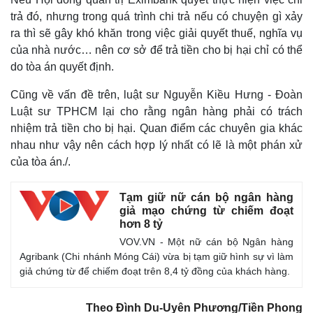
trả đó, nhưng trong quá trình chi trả nếu có chuyện gì xảy
ra thì sẽ gây khó khăn trong việc giải quyết thuế, nghĩa vụ
của nhà nước… nên cơ sở để trả tiền cho bị hại chỉ có thể
do tòa án quyết định.
Cũng về vấn đề trên, luật sư Nguyễn Kiều Hưng - Đoàn
Luật sư TPHCM lại cho rằng ngân hàng phải có trách
nhiệm trả tiền cho bị hại. Quan điểm các chuyên gia khác
nhau như vậy nên cách hợp lý nhất có lẽ là một phán xử
Kinh tế
Thị trường
của tòa án./.
Bất động sản
Giá vàng
Khởi nghiệp
Tiêu dùng
Tỷ giá
Tạm giữ nữ cán bộ ngân hàng
Chứng khoán
giả mạo chứng từ chiếm đoạt
Giá cà phê
hơn 8 tỷ
VOV.VN - Một nữ cán bộ Ngân hàng
Agribank (Chi nhánh Móng Cái) vừa bị tạm giữ hình sự vì làm
giả chứng từ để chiếm đoạt trên 8,4 tỷ đồng của khách hàng.
Theo Đình Du-Uyên Phương/Tiền Phong