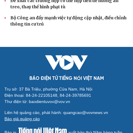
Đề xuất các trường hợp có thể nộp tiền để hưởng án
treo, thay thế hình phạt tù
Bộ Công an đẩy mạnh việc tự động cập nhật, điều chỉnh
thông tin cư trú
BÁO ĐIỆN TỬ TIẾNG NÓI VIỆT NAM
Trụ sở: 37 Bà Triệu, phường Cửa Nam, Hà Nội
Điện thoại: 84-24-22105148, 84-24-39785691
Thư điện tử: baodientuvov@vov.vn
Liên hệ quảng cáo, phát hành: quangcao@vovnews.vn
Báo giá quảng cáo
Báo in
xuất bản thứ Năm hàng tuần