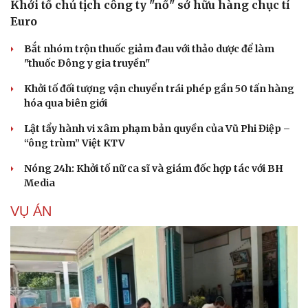
Khởi tố chủ tịch công ty "nổ" sở hữu hàng chục tỉ
Euro
Bắt nhóm trộn thuốc giảm đau với thảo dược để làm
"thuốc Đông y gia truyền"
Khởi tố đối tượng vận chuyển trái phép gần 50 tấn hàng
Du lịch
Podcast
hóa qua biên giới
Tư vấn
Câu chuyện thời sự
Săn Tour
Đọc truyện đêm khuya
Lật tẩy hành vi xâm phạm bản quyền của Vũ Phi Điệp –
check-in
Cửa sổ tình yêu
“ông trùm” Việt KTV
Kể chuyện cho bé
Hạt giống tâm hồn
Nóng 24h: Khởi tố nữ ca sĩ và giám đốc hợp tác với BH
Media
VỤ ÁN