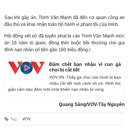
Sau khi gây án, Trịnh Văn Mạnh đã đến cơ quan công an
đầu thú và khai nhận toàn bộ hành vi phạm tội của mình.
Hội đồng xét xử đã tuyên phạt bị cáo Trịnh Văn Mạnh mức
án 16 năm tù giam, đồng thời buộc bồi thường cho gia
đình nạn nhân số tiền gần 160 triệu đồng./.
Đâm chết bạn nhậu vì con gà
chọi bị cắt tiết
VOV.VN -Thấy gà chọi của mình bị bạn
nhậu cắt tiết một cách vô cớ, Hinh tức
giận cầm dao đâm một nhát khiến nạn nhân tử vong.
Quang Sáng/VOV-Tây Nguyên
Thế giới
Multimedia
Quan sát
Video
Tag:
VOV
Cuộc sống đó đây
Ảnh
Hồ sơ
E-Magazine