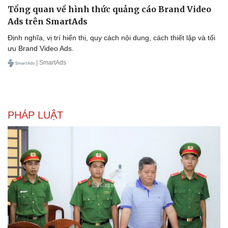
Tổng quan về hình thức quảng cáo Brand Video
Ads trên SmartAds
Định nghĩa, vị trí hiển thị, quy cách nội dung, cách thiết lập và tối
ưu Brand Video Ads.
| SmartAds
Sức khỏe
Đời sống
PHÁP LUẬT
Dinh dưỡng - món ngon
Nhà đẹp
Cây thuốc
Blog
Sản phụ khoa
Tình yêu - Gia đình
Nhi khoa
Nam khoa
Làm đẹp - giảm cân
Phòng mạch online
Ăn sạch sống khỏe