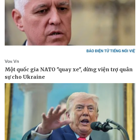
Thể thao
Ô tô - Xe máy
Bóng đá
Ô tô
Lịch thi đấu bóng đá
Xe máy
Thế giới thể thao
Tư vấn
eSports