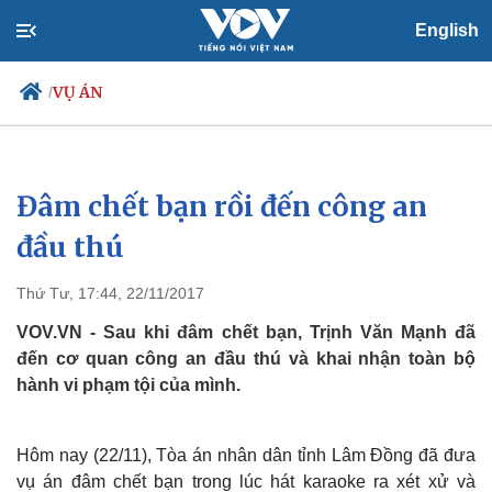
English
VỤ ÁN
/
Đâm chết bạn rồi đến công an
Chính trị
Xã hội
Đảng
Tin 24h
đầu thú
Tổ chức nhân sự
Dự báo thời tiết
Quốc hội
Giáo dục
Thứ Tư, 17:44, 22/11/2017
Nhận diện sự thật
Dấu ấn VOV
Việc làm
VOV.VN - Sau khi đâm chết bạn, Trịnh Văn Mạnh đã
Biển đảo
đến cơ quan công an đầu thú và khai nhận toàn bộ
hành vi phạm tội của mình.
Hôm nay (22/11), Tòa án nhân dân tỉnh Lâm Đồng đã đưa
vụ án đâm chết bạn trong lúc hát karaoke ra xét xử và