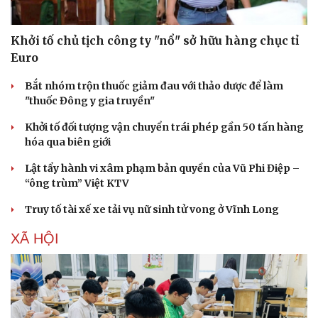
Khởi tố chủ tịch công ty "nổ" sở hữu hàng chục tỉ
Euro
Bắt nhóm trộn thuốc giảm đau với thảo dược để làm
"thuốc Đông y gia truyền"
Khởi tố đối tượng vận chuyển trái phép gần 50 tấn hàng
hóa qua biên giới
Lật tẩy hành vi xâm phạm bản quyền của Vũ Phi Điệp –
“ông trùm” Việt KTV
Truy tố tài xế xe tải vụ nữ sinh tử vong ở Vĩnh Long
XÃ HỘI