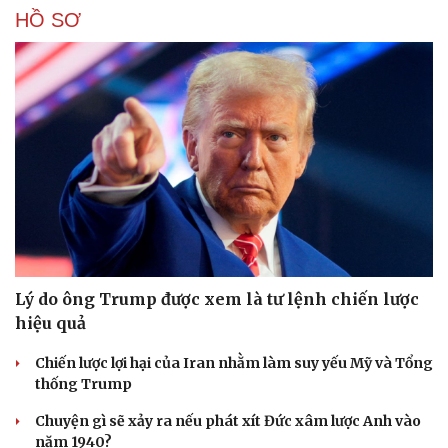
Sân khấu - Điện ảnh
Nghệ sĩ
HỒ SƠ
Văn học
Thời trang
Âm nhạc
Sao Việt
Di sản
Lý do ông Trump được xem là tư lệnh chiến lược
hiệu quả
Chiến lược lợi hại của Iran nhằm làm suy yếu Mỹ và Tổng
thống Trump
Chuyện gì sẽ xảy ra nếu phát xít Đức xâm lược Anh vào
năm 1940?