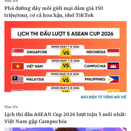
Pháp luật
Quân sự - Quốc phòng
Vụ án
Vũ khí
Tin nóng
Việt Nam
Tư vấn luật
Phân tích