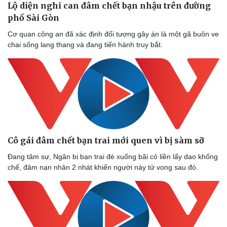
Lộ diện nghi can đâm chết bạn nhậu trên đường
phố Sài Gòn
Doanh nghiệp
Công nghệ
Cơ quan công an đã xác định đối tượng gây án là một gã buôn ve
chai sống lang thang và đang tiến hành truy bắt.
Thông tin doanh nghiệp
Sành điệu
Doanh nghiệp 24h
Tin Công nghệ
Doanh nhân
Trải nghiệm
Vì cộng đồng
Chuyển đổi số
Cô gái đâm chết bạn trai mới quen vì bị sàm sỡ
Đang tâm sự, Ngân bị bạn trai đè xuống bãi cỏ liền lấy dao khống
chế, đâm nạn nhân 2 nhát khiến người này tử vong sau đó.