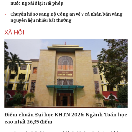
nước ngoài ở lại trái phép
Chuyển hồ sơ sang Bộ Công an về 7 cá nhân bán vàng
nguyên liệu nhiều bất thường
Văn hóa
Giải trí
XÃ HỘI
Sân khấu - Điện ảnh
Nghệ sĩ
Văn học
Thời trang
Âm nhạc
Sao Việt
Di sản
Điểm chuẩn Đại học KHTN 2026: Ngành Toán học
cao nhất 26,35 điểm