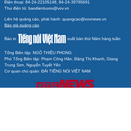
Điện thoại: 84-24-22105148, 84-24-39785691
Thư điện tử: baodientuvov@vov.vn
Liên hệ quảng cáo, phát hành: quangcao@vovnews.vn
Báo giá quảng cáo
Báo in
xuất bản thứ Năm hàng tuần
Tổng Biên tập: NGÔ THIỆU PHONG
Phó Tổng Biên tập: Phạm Công Hân, Đặng Thị Khanh, Giang
Trung Sơn, Nguyễn Tuyết Yến
Cơ quan chủ quản: ĐÀI TIẾNG NÓI VIỆT NAM
Không được sao chép lại bất kỳ thông tin nào từ website này khi
chưa có sự đồng ý bằng văn bản của Báo Điện tử Tiếng nói Việt