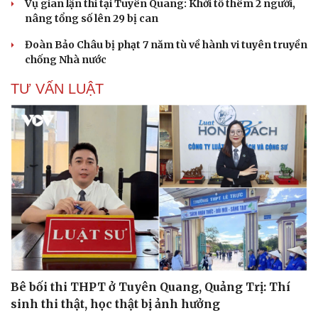
Vụ gian lận thi tại Tuyên Quang: Khởi tố thêm 2 người,
nâng tổng số lên 29 bị can
Đoàn Bảo Châu bị phạt 7 năm tù về hành vi tuyên truyền
chống Nhà nước
Cải chính
TƯ VẤN LUẬT
Bê bối thi THPT ở Tuyên Quang, Quảng Trị: Thí
sinh thi thật, học thật bị ảnh hưởng