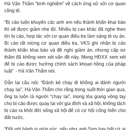
Thế giới
Multimedia
Hà Văn Thắm “kinh nghiệm” về cách ứng xử với cơ quan
Quan sát
Video
công tố.
Cuộc sống đó đây
Ảnh
Hồ sơ
E-Magazine
“Bị cáo luôn khuyên các anh em nếu thành khẩn khai báo
Infographic
thì sẽ được giảm nhẹ tội. Nhiều bị can khác đã nghe theo
lời bị cáo, hợp tác với cơ quan điều tra làm sáng tỏ vụ án.
Bị cáo rất mừng cơ quan điều tra, VKS ghi nhận bị cáo
thành khẩn khai báo và đề nghị giảm án, nhưng cấp sơ
thẩm đã không xem xét vấn đề này. Mong HĐXX xem xét
để bị cáo được hưởng chính sách khoan hồng của pháp
luật” - Hà Văn Thắm nói.
Dẫn lại câu nói: “Đánh kẻ chạy đi không ai đánh người
chạy lại”, Hà Văn Thắm cho rằng trong suốt thời gian qua,
ông ta luôn là người “chạy lại”, mong tòa giang vòng tay
cho bị cáo được quay lại với gia đình và xã hội, không tách
bị cáo ra khỏi đời sống xã hội để có cơ hội cống hiến cho
đất nước.
“Đối với hành vi giúp sức, nếu như anh Sơn hay bất cứ ai