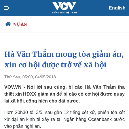
English
VỤ ÁN
/
Hà Văn Thắm mong tòa giảm án,
Chính trị
Xã hội
Đảng
Tin 24h
xin cơ hội được trở về xã hội
Tổ chức nhân sự
Dự báo thời tiết
Quốc hội
Giáo dục
Thứ Sáu, 05:00, 04/05/2018
Nhận diện sự thật
Dấu ấn VOV
Việc làm
VOV.VN - Nói lời sau cùng, bị cáo Hà Văn Thắm tha
Biển đảo
thiết xin HĐXX giảm án để bị cáo có cơ hội được quay
lại xã hội, cống hiến cho đất nước.
Hơn 20h30 tối 3/5, sau gần 12 tiếng xét xử, phiên tòa xét
xử đại án kinh tế xảy ra tại Ngân hàng Oceanbank bước
vào phần nghị án.