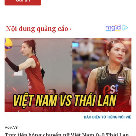
Pháp luật
Quân sự - Quốc phòng
Vụ án
Vũ khí
Tin nóng
Việt Nam
Tư vấn luật
Phân tích