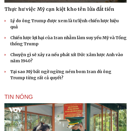
Thực hư việc Mỹ cạn kiệt kho tên lửa đắt tiền
Lý do ông Trump được xem là tư lệnh chiến lược hiệu
quả
Chiến lược lợi hại của Iran nhằm làm suy yếu Mỹ và Tổng
thống Trump
Chuyện gì sẽ xảy ra nếu phát xít Đức xâm lược Anh vào
năm 1940?
Tại sao Mỹ bất ngờ ngừng ném bom Iran dù ông
Trump từng rất cả quyết?
Du lịch
Podcast
TIN NÓNG
Tư vấn
Câu chuyện thời sự
Săn Tour
Đọc truyện đêm khuya
check-in
Cửa sổ tình yêu
Kể chuyện cho bé
Hạt giống tâm hồn