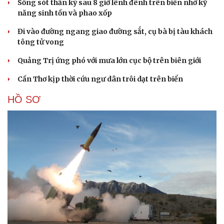
Sống sót thần kỳ sau 8 giờ lênh đênh trên biển nhờ kỹ
năng sinh tồn và phao xốp
Đi vào đường ngang giao đường sắt, cụ bà bị tàu khách
tông tử vong
Quảng Trị ứng phó với mưa lớn cục bộ trên biên giới
Cần Thơ kịp thời cứu ngư dân trôi dạt trên biển
HỒ SƠ