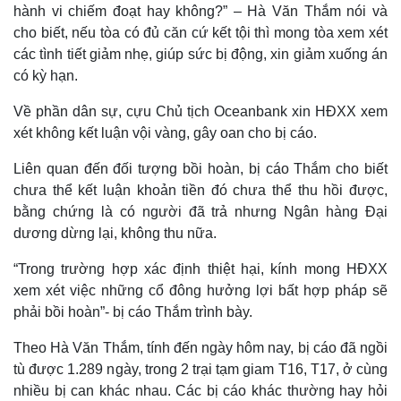
hành vi chiếm đoạt hay không?” – Hà Văn Thắm nói và
cho biết, nếu tòa có đủ căn cứ kết tội thì mong tòa xem xét
các tình tiết giảm nhẹ, giúp sức bị động, xin giảm xuống án
có kỳ hạn.
Về phần dân sự, cựu Chủ tịch Oceanbank xin HĐXX xem
xét không kết luận vội vàng, gây oan cho bị cáo.
Liên quan đến đối tượng bồi hoàn, bị cáo Thắm cho biết
chưa thể kết luận khoản tiền đó chưa thể thu hồi được,
bằng chứng là có người đã trả nhưng Ngân hàng Đại
dương dừng lại, không thu nữa.
“Trong trường hợp xác định thiệt hại, kính mong HĐXX
xem xét việc những cổ đông hưởng lợi bất hợp pháp sẽ
phải bồi hoàn”- bị cáo Thắm trình bày.
Theo Hà Văn Thắm, tính đến ngày hôm nay, bị cáo đã ngồi
tù được 1.289 ngày, trong 2 trại tạm giam T16, T17, ở cùng
nhiều bị can khác nhau. Các bị cáo khác thường hay hỏi