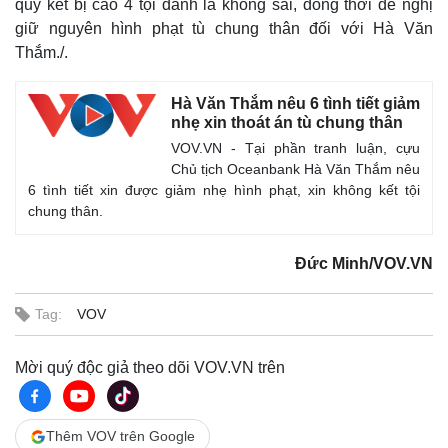
quy kết bị cáo 4 tội danh là không sai, đồng thời đề nghị
giữ nguyên hình phạt tù chung thân đối với Hà Văn
Thắm./.
Hà Văn Thắm nêu 6 tình tiết giảm
nhẹ xin thoát án tù chung thân
VOV.VN - Tại phần tranh luận, cựu
Chủ tịch Oceanbank Hà Văn Thắm nêu
6 tình tiết xin được giảm nhẹ hình phạt, xin không kết tội
chung thân.
Kinh tế
Thị trường
Bất động sản
Giá vàng
Đức Minh/VOV.VN
Khởi nghiệp
Tiêu dùng
Tỷ giá
Tag:
VOV
Chứng khoán
Giá cà phê
Mời quý độc giả theo dõi VOV.VN trên
Thêm VOV trên Google