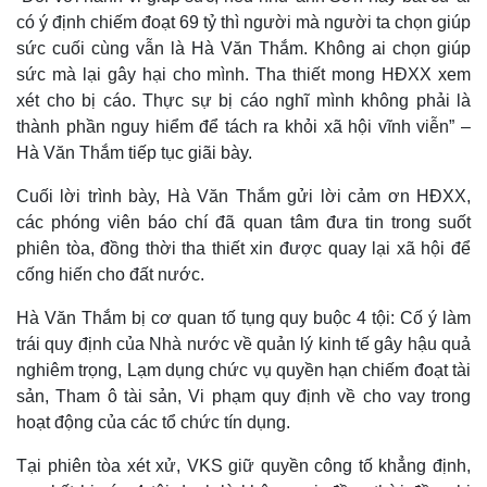
có ý định chiếm đoạt 69 tỷ thì người mà người ta chọn giúp
sức cuối cùng vẫn là Hà Văn Thắm. Không ai chọn giúp
sức mà lại gây hại cho mình. Tha thiết mong HĐXX xem
xét cho bị cáo. Thực sự bị cáo nghĩ mình không phải là
thành phần nguy hiểm để tách ra khỏi xã hội vĩnh viễn” –
Hà Văn Thắm tiếp tục giãi bày.
Cuối lời trình bày, Hà Văn Thắm gửi lời cảm ơn HĐXX,
các phóng viên báo chí đã quan tâm đưa tin trong suốt
phiên tòa, đồng thời tha thiết xin được quay lại xã hội để
cống hiến cho đất nước.
Hà Văn Thắm bị cơ quan tố tụng quy buộc 4 tội: Cố ý làm
trái quy định của Nhà nước về quản lý kinh tế gây hậu quả
nghiêm trọng, Lạm dụng chức vụ quyền hạn chiếm đoạt tài
sản, Tham ô tài sản, Vi phạm quy định về cho vay trong
hoạt động của các tổ chức tín dụng.
Tại phiên tòa xét xử, VKS giữ quyền công tố khẳng định,