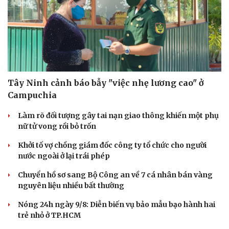
Tây Ninh cảnh báo bẫy "việc nhẹ lương cao" ở
Campuchia
Làm rõ đối tượng gây tai nạn giao thông khiến một phụ
nữ tử vong rồi bỏ trốn
Khởi tố vợ chồng giám đốc công ty tổ chức cho người
nước ngoài ở lại trái phép
Chuyển hồ sơ sang Bộ Công an về 7 cá nhân bán vàng
nguyên liệu nhiều bất thường
Nóng 24h ngày 9/8: Diễn biến vụ bảo mẫu bạo hành hai
trẻ nhỏ ở TP.HCM