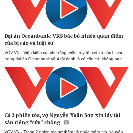
Đại án Oceanbank: VKS bác bỏ nhiều quan điểm
của bị cáo và luật sư
VOV.VN - Viện kiểm sát cho rằng, việc truy tố, xét xử các bị cáo
trong đại án Oceanbank về 4 tội danh là có căn cứ, không oan.
Cả 2 phiên tòa, vợ Nguyễn Xuân Sơn xin lấy tài
sản riêng “cứu” chồng
VOV.VN - Trong 2 phiên tòa sơ thẩm và phúc thẩm, vợ Nguyễn