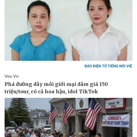
Thể thao
Ô tô - Xe máy
Bóng đá
Ô tô
Lịch thi đấu bóng đá
Xe máy
Thế giới thể thao
Tư vấn
eSports
Hậu trường