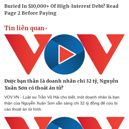
Doanh nghiệp
Công nghệ
Thông tin doanh nghiệp
Sành điệu
Doanh nghiệp 24h
Tin Công nghệ
Doanh nhân
Trải nghiệm
Tin liên quan
Vì cộng đồng
Chuyển đổi số
Được bạn thân là doanh nhân chi 32 tỷ, Nguyễn
Xuân Sơn có thoát án tử?
VOV.VN - Luật sư Trần Vũ Hải cho biết, một doanh nhân là bạn
thân của Nguyễn Xuân Sơn sẵn sàng chi 32 tỷ đồng để cứu bị
cáo thoát án tử hình.