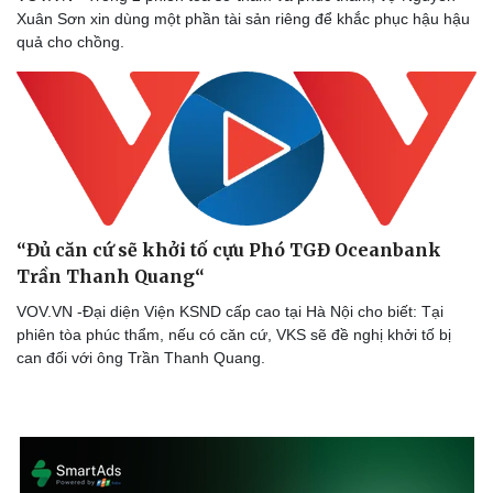
Xuân Sơn xin dùng một phần tài sản riêng để khắc phục hậu hậu
quả cho chồng.
“Đủ căn cứ sẽ khởi tố cựu Phó TGĐ Oceanbank
Sức khỏe
Đời sống
Trần Thanh Quang“
Dinh dưỡng - món ngon
Nhà đẹp
VOV.VN -Đại diện Viện KSND cấp cao tại Hà Nội cho biết: Tại
Cây thuốc
Blog
phiên tòa phúc thẩm, nếu có căn cứ, VKS sẽ đề nghị khởi tố bị
Sản phụ khoa
Tình yêu - Gia đình
can đối với ông Trần Thanh Quang.
Nhi khoa
Nam khoa
Làm đẹp - giảm cân
Phòng mạch online
Ăn sạch sống khỏe