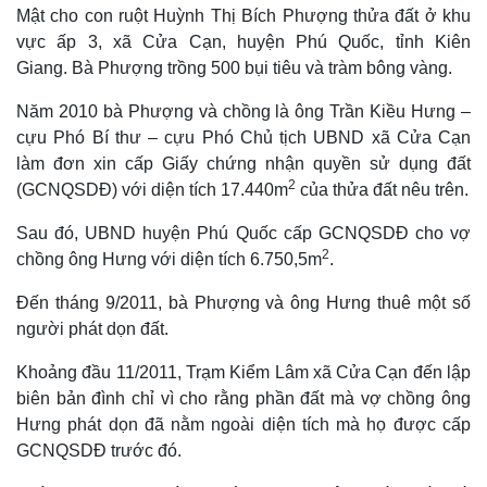
Quan sát
Video
Mật cho con ruột Huỳnh Thị Bích Phượng thửa đất ở khu
Cuộc sống đó đây
Ảnh
vực ấp 3, xã Cửa Cạn, huyện Phú Quốc, tỉnh Kiên
Hồ sơ
E-Magazine
Giang.
Bà Phượng trồng 500 bụi tiêu và tràm bông vàng.
Infographic
Năm 2010 bà Phượng và chồng là ông Trần Kiều Hưng –
cựu Phó Bí thư – cựu Phó Chủ tịch UBND xã Cửa Cạn
làm đơn xin cấp Giấy chứng nhận quyền sử dụng đất
2
(GCNQSDĐ) với diện tích 17.440m
của thửa đất nêu trên.
Sau đó, UBND huyện Phú Quốc cấp GCNQSDĐ cho vợ
2
chồng ông Hưng với diện tích 6.750,5m
.
Đến tháng 9/2011, bà Phượng và ông Hưng thuê một số
người phát dọn đất.
Khoảng đầu 11/2011, Trạm Kiểm Lâm xã Cửa Cạn đến lập
biên bản đình chỉ vì cho rằng phần đất mà vợ chồng ông
Hưng phát dọn đã nằm ngoài diện tích mà họ được cấp
GCNQSDĐ trước đó.