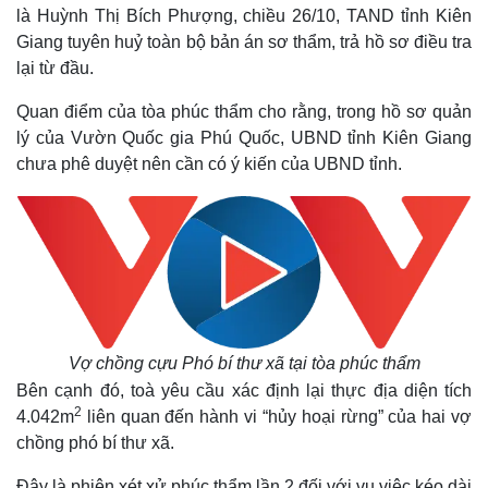
là Huỳnh Thị Bích Phượng, chiều 26/10, TAND tỉnh Kiên
Giang tuyên huỷ toàn bộ bản án sơ thẩm, trả hồ sơ điều tra
lại từ đầu.
Quan điểm của tòa phúc thẩm cho rằng, trong hồ sơ quản
lý của Vườn Quốc gia Phú Quốc, UBND tỉnh Kiên Giang
chưa phê duyệt nên cần có ý kiến của UBND tỉnh.
Vợ chồng cựu Phó bí thư xã tại tòa phúc thẩm
Bên cạnh đó, toà yêu cầu xác định lại thực địa diện tích
2
4.042m
liên quan đến hành vi “hủy hoại rừng” của hai vợ
chồng phó bí thư xã.
Đây là phiên xét xử phúc thẩm lần 2 đối với vụ việc kéo dài