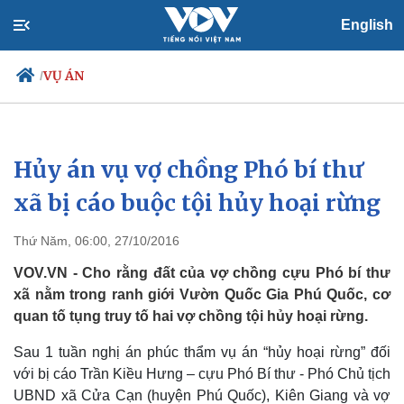
English
VỤ ÁN
/
Hủy án vụ vợ chồng Phó bí thư
Chính trị
Xã hội
Đảng
Tin 24h
xã bị cáo buộc tội hủy hoại rừng
Tổ chức nhân sự
Dự báo thời tiết
Quốc hội
Giáo dục
Thứ Năm, 06:00, 27/10/2016
Nhận diện sự thật
Dấu ấn VOV
Việc làm
VOV.VN - Cho rằng đất của vợ chồng cựu Phó bí thư
Biển đảo
xã nằm trong ranh giới Vườn Quốc Gia Phú Quốc, cơ
quan tố tụng truy tố hai vợ chồng tội hủy hoại rừng.
Sau 1 tuần nghị án phúc thẩm vụ án “hủy hoại rừng” đối
với bị cáo Trần Kiều Hưng – cựu Phó Bí thư - Phó Chủ tịch
UBND xã Cửa Cạn (huyện Phú Quốc), Kiên Giang và vợ