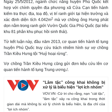
Ngày 25/5/2012, ngành chức năng huyện Phú Quốc kết
hợp với chính quyền địa phương xã Cửa Cạn tiến hành
kiểm tra thực địa, toạ độ, vị trí ranh giới tại hiện trường và
2
xác định diện tích 4.042m
mà vợ chồng ông Hưng phát
dọn nằm trong ranh giới Vườn Quốc Gia Phú Quốc (tại tiểu
khu 81 phân khu phục hồi sinh thái).
Từ kết luận này, đầu năm 2013, cơ quan tiến hành tố tụng
huyện Phú Quốc truy cứu trách nhiêm hình sự vợ chồng
Trần Kiều Hưng tội “Huỷ hoại rừng”.
Vợ chồng Trần Kiều Hưng cũng gửi đơn kêu cứu lên cơ
quan tiến hành tố tụng Trung ương./.
“Lâm tặc” công khai không bị
xử lý là biểu hiện “lợi ích nhóm“
VOV.VN -Cử tri cho rằng, nạn “cát tặc”,
“lâm tặc” xảy ra công khai trong thời
gian dài mà không bị xử lý chính là biểu hiện, là địa chỉ của
“lợi ích nhóm”.