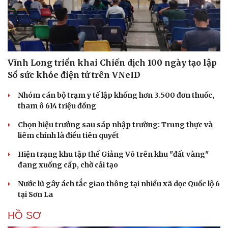
Văn học
Thời trang
Âm nhạc
Sao Việt
Di sản
Vĩnh Long triển khai Chiến dịch 100 ngày tạo lập
Sổ sức khỏe điện tử trên VNeID
Nhóm cán bộ trạm y tế lập khống hơn 3.500 đơn thuốc,
tham ô 614 triệu đồng
Chọn hiệu trưởng sau sáp nhập trường: Trung thực và
liêm chính là điều tiên quyết
Hiện trạng khu tập thể Giảng Võ trên khu "đất vàng"
đang xuống cấp, chờ cải tạo
Nước lũ gây ách tắc giao thông tại nhiều xã dọc Quốc lộ 6
tại Sơn La
HỒ SƠ