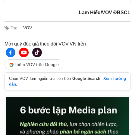
Lam Hiếu/VOV-ĐBSCL
Tag:
VOV
Mời quý độc giả theo dõi VOV.VN trên
Kinh tế
Thị trường
Thêm VOV trên Google
Bất động sản
Giá vàng
Khởi nghiệp
Tiêu dùng
Tỷ giá
Chọn VOV làm nguồn ưu tiên trên
Google Search
.
Xem hướng
Chứng khoán
dẫn.
Giá cà phê