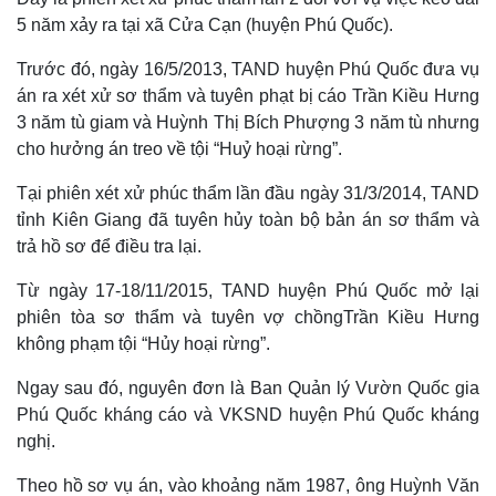
5 năm xảy ra tại xã Cửa Cạn (huyện Phú Quốc).
Trước đó, ngày 16/5/2013, TAND huyện Phú Quốc đưa vụ
án ra xét xử sơ thẩm và tuyên phạt bị cáo Trần Kiều Hưng
3 năm tù giam và Huỳnh Thị Bích Phượng 3 năm tù nhưng
cho hưởng án treo về tội “Huỷ hoại rừng”.
Tại phiên xét xử phúc thẩm lần đầu ngày 31/3/2014, TAND
tỉnh Kiên Giang đã tuyên hủy toàn bộ bản án sơ thẩm và
trả hồ sơ để điều tra lại.
Từ ngày 17-18/11/2015, TAND huyện Phú Quốc mở lại
phiên tòa sơ thẩm và tuyên vợ chồngTrần Kiều Hưng
không phạm tội “Hủy hoại rừng”.
Ngay sau đó, nguyên đơn là Ban Quản lý Vườn Quốc gia
Phú Quốc kháng cáo và VKSND huyện Phú Quốc kháng
nghị.
Thế giới
Multimedia
Theo hồ sơ vụ án, vào khoảng năm 1987, ông Huỳnh Văn