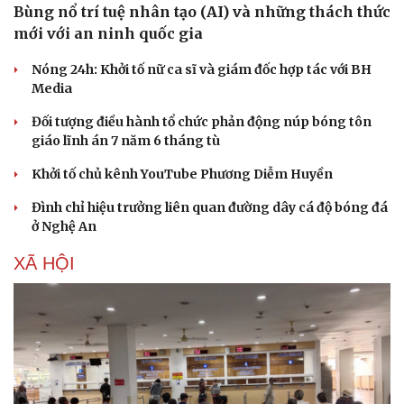
Bùng nổ trí tuệ nhân tạo (AI) và những thách thức
mới với an ninh quốc gia
Nóng 24h: Khởi tố nữ ca sĩ và giám đốc hợp tác với BH
Media
Đối tượng điều hành tổ chức phản động núp bóng tôn
giáo lĩnh án 7 năm 6 tháng tù
Khởi tố chủ kênh YouTube Phương Diễm Huyền
Đình chỉ hiệu trưởng liên quan đường dây cá độ bóng đá
ở Nghệ An
XÃ HỘI
Văn hóa
Giải trí
Sân khấu - Điện ảnh
Nghệ sĩ