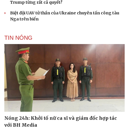
Trump từng rất cả quyết?
Biệt đội UAV tử thần của Ukraine chuyên tấn công tàu
Nga trên biển
TIN NÓNG
Du lịch
Podcast
Tư vấn
Câu chuyện thời sự
Săn Tour
Đọc truyện đêm khuya
check-in
Cửa sổ tình yêu
Kể chuyện cho bé
Hạt giống tâm hồn
Nóng 24h: Khởi tố nữ ca sĩ và giám đốc hợp tác
với BH Media