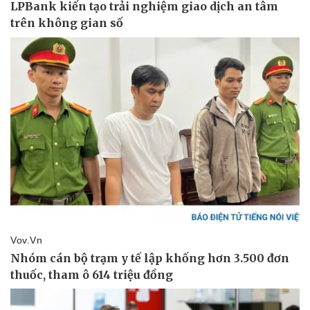
Thể thao
Ô tô - Xe máy
Bóng đá
Ô tô
Lịch thi đấu bóng đá
Xe máy
Thế giới thể thao
Tư vấn
eSports
Hậu trường