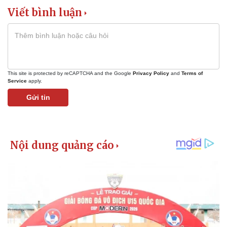
Viết bình luận
This site is protected by reCAPTCHA and the Google
Privacy Policy
and
Terms of
Service
apply.
Gửi tin
Pháp luật
Quân sự - Quốc phòng
Vụ án
Vũ khí