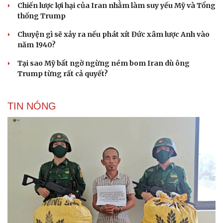
Chiến lược lợi hại của Iran nhằm làm suy yếu Mỹ và Tổng
thống Trump
Chuyện gì sẽ xảy ra nếu phát xít Đức xâm lược Anh vào
năm 1940?
Tại sao Mỹ bất ngờ ngừng ném bom Iran dù ông
Du lịch
Podcast
Trump từng rất cả quyết?
Tư vấn
Câu chuyện thời sự
Săn Tour
Đọc truyện đêm khuya
check-in
Cửa sổ tình yêu
TIN NÓNG
Kể chuyện cho bé
Hạt giống tâm hồn