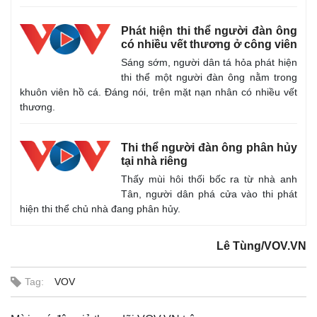
Phát hiện thi thể người đàn ông
có nhiều vết thương ở công viên
Sáng sớm, người dân tá hỏa phát hiện
thi thể một người đàn ông nằm trong
khuôn viên hồ cá. Đáng nói, trên mặt nạn nhân có nhiều vết
thương.
Thi thể người đàn ông phân hủy
tại nhà riêng
Thấy mùi hôi thối bốc ra từ nhà anh
Tân, người dân phá cửa vào thi phát
Kinh tế
Thị trường
hiện thi thể chủ nhà đang phân hủy.
Bất động sản
Giá vàng
Khởi nghiệp
Tiêu dùng
Lê Tùng/VOV.VN
Tỷ giá
Chứng khoán
Tag:
VOV
Giá cà phê