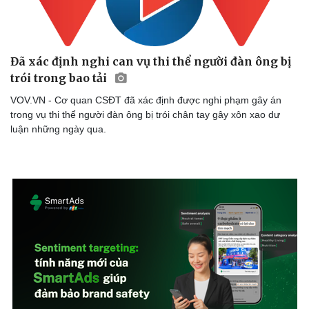
Dinh dưỡng - món ngon
Nhà đẹp
Cây thuốc
Blog
Sản phụ khoa
Tình yêu - Gia đình
Nhi khoa
Đã xác định nghi can vụ thi thể người đàn ông bị
Nam khoa
trói trong bao tải
Làm đẹp - giảm cân
VOV.VN - Cơ quan CSĐT đã xác định được nghi phạm gây án
Phòng mạch online
trong vụ thi thể người đàn ông bị trói chân tay gây xôn xao dư
Ăn sạch sống khỏe
luận những ngày qua.