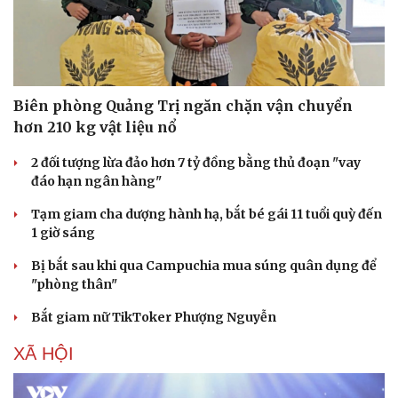
Biên phòng Quảng Trị ngăn chặn vận chuyển
hơn 210 kg vật liệu nổ
2 đối tượng lừa đảo hơn 7 tỷ đồng bằng thủ đoạn "vay
đáo hạn ngân hàng"
Tạm giam cha dượng hành hạ, bắt bé gái 11 tuổi quỳ đến
1 giờ sáng
Bị bắt sau khi qua Campuchia mua súng quân dụng để
"phòng thân"
Văn hóa
Giải trí
Bắt giam nữ TikToker Phượng Nguyễn
Sân khấu - Điện ảnh
Nghệ sĩ
Văn học
Thời trang
XÃ HỘI
Âm nhạc
Sao Việt
Di sản