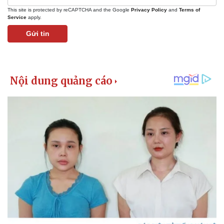
This site is protected by reCAPTCHA and the Google
Privacy Policy
and
Terms of
Service
apply.
Gửi tin
Pháp luật
Quân sự - Quốc phòng
Vụ án
Vũ khí
Tin nóng
Việt Nam
Tư vấn luật
Phân tích