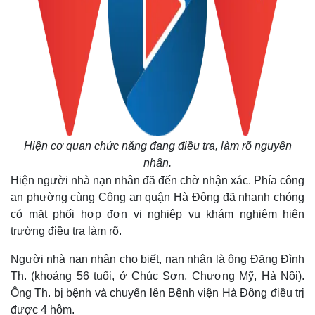
Thế giới
Multimedia
Quan sát
Video
Cuộc sống đó đây
Ảnh
Hồ sơ
E-Magazine
Infographic
Hiện cơ quan chức năng đang điều tra, làm rõ nguyên
nhân.
Hiện người nhà nạn nhân đã đến chờ nhận xác. Phía công
an phường cùng Công an quận Hà Đông đã nhanh chóng
có mặt phối hợp đơn vị nghiệp vụ khám nghiệm hiện
trường điều tra làm rõ.
Người nhà nạn nhân cho biết, nạn nhân là ông Đặng Đình
Th. (khoảng 56 tuổi, ở Chúc Sơn, Chương Mỹ, Hà Nội).
Ông Th. bị bệnh và chuyển lên Bệnh viện Hà Đông điều trị
được 4 hôm.