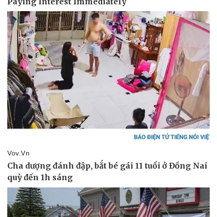
Thể thao
Ô tô - Xe máy
Bóng đá
Ô tô
Lịch thi đấu bóng đá
Xe máy
Thế giới thể thao
Tư vấn
eSports