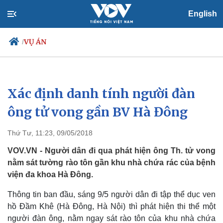
English
VỤ ÁN
/
Xác định danh tính người đàn
Chính trị
Xã hội
Đảng
Tin 24h
ông tử vong gần BV Hà Đông
Tổ chức nhân sự
Dự báo thời tiết
Quốc hội
Giáo dục
Thứ Tư, 11:23, 09/05/2018
Nhận diện sự thật
Dấu ấn VOV
Việc làm
VOV.VN - Người dân đi qua phát hiện ông Th. tử vong
Biển đảo
nằm sát tường rào tôn gần khu nhà chứa rác của bệnh
viện đa khoa Hà Đông.
Thông tin ban đầu, sáng 9/5 người dân đi tập thể dục ven
hồ Đầm Khê (Hà Đông, Hà Nội) thì phát hiện thi thể một
người đàn ông, nằm ngay sát rào tôn của khu nhà chứa