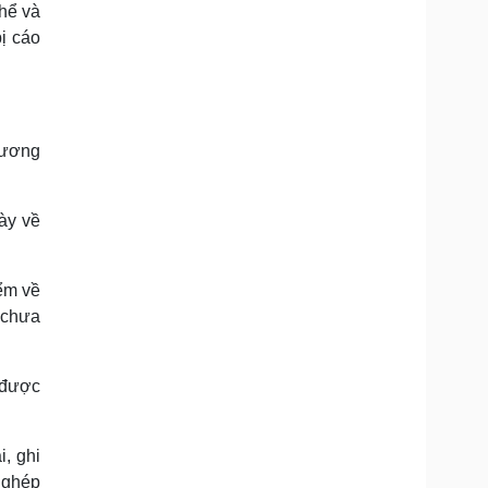
hể và
ị cáo
Lương
bày về
ểm về
ì chưa
 được
i, ghi
t ghép