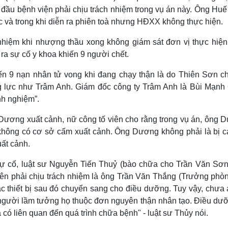
đầu bệnh viện phải chịu trách nhiệm trong vụ án này. Ông Huế
c và trong khi diễn ra phiên toà nhưng HĐXX không thực hiện.
nhiệm khi nhượng thầu xong không giám sát đơn vị thực hiện
a sự cố y khoa khiến 9 người chết.
n 9 nạn nhân tử vong khi đang chạy thận là do Thiên Sơn c
g lực như Trâm Anh. Giám đốc công ty Trâm Anh là Bùi Mạnh
nh nghiệm”.
ý Dương xuất cảnh, nữ công tố viên cho rằng trong vụ án, ông 
 không có cơ sở cấm xuất cảnh. Ông Dương không phải là bị ca
uất cảnh.
 sự cố, luật sư Nguyễn Tiến Thuỷ (bào chữa cho Trần Văn Sơn
iên phải chịu trách nhiệm là ông Trần Văn Thắng (Trưởng phòn
ác thiết bị sau đó chuyển sang cho điều dưỡng. Tuy vậy, chưa 
 người lầm tưởng họ thuộc đơn nguyên thận nhân tạo. Điều dưỡ
có liên quan đến quá trình chữa bệnh" - luật sư Thủy nói.