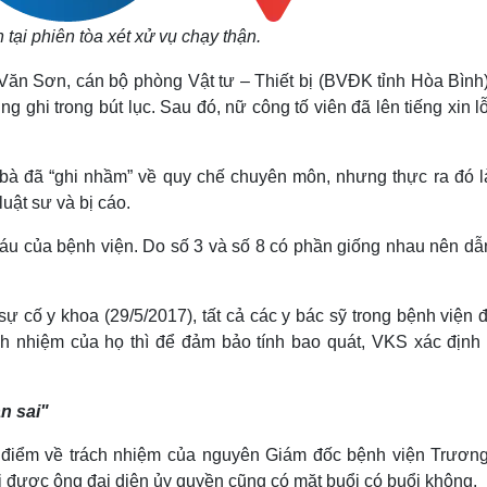
 tại phiên tòa xét xử vụ chạy thận.
Văn Sơn, cán bộ phòng Vật tư – Thiết bị (BVĐK tỉnh Hòa Bình)
 ghi trong bút lục. Sau đó, nữ công tố viên đã lên tiếng xin lỗ
8, bà đã “ghi nhầm” về quy chế chuyên môn, nhưng thực ra đó l
luật sư và bị cáo.
ọc máu của bệnh viện. Do số 3 và số 8 có phần giống nhau nên d
sự cố y khoa (29/5/2017), tất cả các y bác sỹ trong bệnh viện 
ách nhiệm của họ thì để đảm bảo tính bao quát, VKS xác định 
n sai"
n điểm về trách nhiệm của nguyên Giám đốc bệnh viện Trươn
 được ông đại diện ủy quyền cũng có mặt buổi có buổi không.