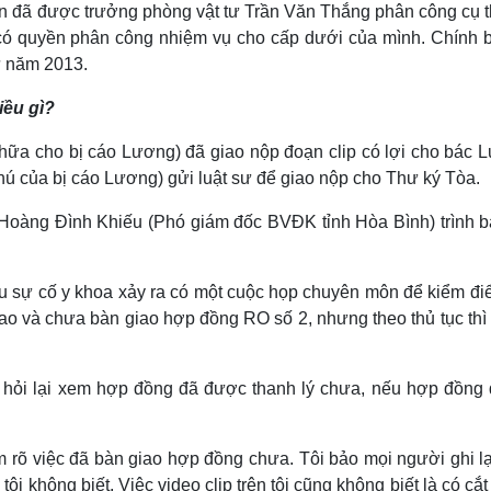
Sơn đã được trưởng phòng vật tư Trần Văn Thắng phân công cụ t
 có quyền phân công nhiệm vụ cho cấp dưới của mình. Chính b
ừ năm 2013.
iều gì?
chữa cho bị cáo Lương) đã giao nộp đoạn clip có lợi cho bác 
ú của bị cáo Lương) gửi luật sư để giao nộp cho Thư ký Tòa.
ng Hoàng Đình Khiếu (Phó giám đốc BVĐK tỉnh Hòa Bình) trình 
sau sự cố y khoa xảy ra có một cuộc họp chuyên môn để kiểm đi
iao và chưa bàn giao hợp đồng RO số 2, nhưng theo thủ tục th
ể hỏi lại xem hợp đồng đã được thanh lý chưa, nếu hợp đồng
àm rõ việc đã bàn giao hợp đồng chưa. Tôi bảo mọi người ghi lạ
ôi không biết. Việc video clip trên tôi cũng không biết là có cắ