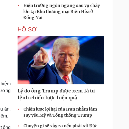
Hiện trường ngổn ngang sau vụ cháy
lớn tại Khu thương mại Biên Hòa ở
Đồng Nai
HỒ SƠ
nhiệm
Lý do ông Trump được xem là tư
rương
lệnh chiến lược hiệu quả
vụ án,
Chiến lược lợi hại của Iran nhằm làm
suy yếu Mỹ và Tổng thống Trump
iệm.
Chuyện gì sẽ xảy ra nếu phát xít Đức
t ông