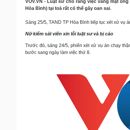
VOV.VN - Luật sư cho rằng việc vắng mặt ôn
Tin nóng
Việt Nam
Hòa Bình) tại toà rất có thể gây oan sai.
Tư vấn luật
Phân tích
Sáng 25/5, TAND TP Hòa Bình tiếp tục xét xử vụ án
Sức khỏe
Đời sống
Nữ kiểm sát viên xin lỗi luật sư và bị cáo
Dinh dưỡng - món ngon
Nhà đẹp
Trước đó, sáng 24/5, phiên xét xử vụ án chạy thậ
Cây thuốc
Blog
Sản phụ khoa
Tình yêu - Gia đình
bước sang ngày làm việc thứ 8.
Nhi khoa
Nam khoa
Làm đẹp - giảm cân
Phòng mạch online
Ăn sạch sống khỏe
Cải chính