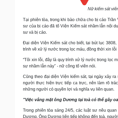
Nữ kiểm sát viên
Tại phiên tòa, t
rong khi bào chữa cho bị cáo Trần 
sư của bị cáo đã tố Viện Kiểm sát nhầm lẫn nội dung
sư và bị cáo.
Đại diện Viện Kiểm sát cho biết, tại bút lục 380
trình về xử lý nước trong lọc máu, đồng thời xin lỗi 
“Tôi xin lỗi, đây là quy trình xử lý nước trong l
sự nhầm lẫn này" - nữ công tố viên nói.
Cũng theo đại diện Viện kiểm sát, tại ngày xảy ra 
người thực hiện trực tiếp ca trực, nên làm rõ tr
những người có quyền lợi và nghĩa vụ liên quan.
"Việc vắng mặt ông Dương tại toà có thể gây oa
Trong phiên tòa sáng 24/5, các luật sư nêu qua
Dương. Ông Dương liên tiếp không đến toà, người