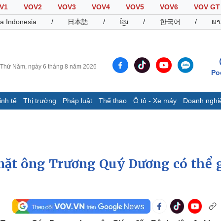
V1
VOV2
VOV3
VOV4
VOV5
VOV6
VOV GT
a Indonesia
/
日本語
/
ខ្មែរ
/
한국어
/
ພາ
Thứ Năm, ngày 6 tháng 8 năm 2026
Po
inh tế
Thị trường
Pháp luật
Thể thao
Ô tô - Xe máy
Doanh nghi
Thế giới
Multimedia
K
Quan sát
Video
B
Cuộc sống đó đây
Ảnh
K
Hồ sơ
E-Magazine
mặt ông Trương Quý Dương có thể 
Infographic
Thể thao
Ô tô - Xe máy
D
Bóng đá
Ô tô
T