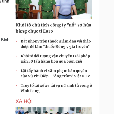
 tỉnh
Doanh nghiệp 24h
Tin Công nghệ
Doanh nhân
Trải nghiệm
ì cộng đồng
Chuyển đổi số
Khởi tố chủ tịch công ty "nổ" sở hữu
u lịch
Podcast
hàng chục tỉ Euro
Tư vấn
Câu chuyện thời sự
 Bình
Săn Tour
Đọc truyện đêm khuya
Bắt nhóm trộn thuốc giảm đau với thảo
heck-in
Cửa sổ tình yêu
dược để làm "thuốc Đông y gia truyền"
Kể chuyện cho bé
Khởi tố đối tượng vận chuyển trái phép
Hạt giống tâm hồn
gần 50 tấn hàng hóa qua biên giới
Lật tẩy hành vi xâm phạm bản quyền
của Vũ Phi Điệp – “ông trùm” Việt KTV
Truy tố tài xế xe tải vụ nữ sinh tử vong ở
Vĩnh Long
XÃ HỘI