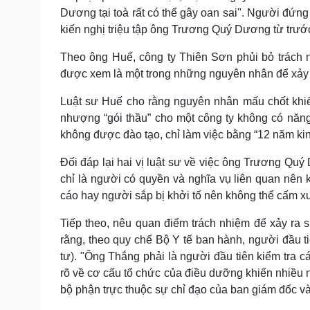
Dương tại toà rất có thể gây oan sai". N
gười đứng 
kiến nghị triệu tập ông Trương Quý Dương từ trướ
Theo ông Huế, công ty Thiên Sơn phủi bỏ trách 
được xem là một trong những nguyên nhân để xảy r
Luật sư Huế cho rằng nguyên nhân mấu chốt khiế
nhượng “gói thầu” cho một công ty không có năn
không được đào tạo, chỉ làm việc bằng “12 năm ki
Đối đáp lại hai vị luật sư về việc ông Trương Qu
chỉ là người có quyền và nghĩa vụ liên quan nên
cáo hay người sắp bị khởi tố nên không thể cấm x
Tiếp theo, nêu quan điểm trách nhiệm để xảy ra
rằng, theo quy chế Bộ Y tế ban hành, người đầu t
tư). "Ông Thắng phải là người đầu tiên kiểm tra c
rõ về cơ cấu tổ chức của điều dưỡng khiến nhiều
bộ phận trực thuộc sự chỉ đạo của ban giám đốc và 