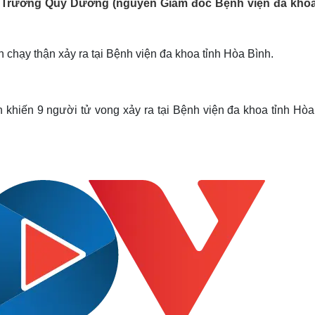
g Trương Qúy Dương (nguyên Giám đốc Bệnh viện đa khoa
Lịch thi đấu bóng đá
Xe máy
Thế giới thể thao
Tư vấn
eSports
V
Hậu trường
 chạy thận xảy ra tại Bệnh viện đa khoa tỉnh Hòa Bình.
Văn hóa
Giải trí
D
Sân khấu - Điện ảnh
Nghệ sĩ
n khiến 9 người tử vong xảy ra tại Bệnh viện đa khoa tỉnh Hòa
Văn học
Thời trang
Âm nhạc
Sao Việt
c
Di sản