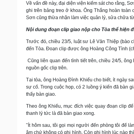
Về vấn đề này, đại diện viện kiểm sát cho rằng, 
ghi trên bảng treo ở khoa. Ông Thắng hoàn toàn
Sơn cũng thừa nhận làm việc quản lý, sửa chữa t
Nội dung đoạn clip giao nộp cho Tòa thể hiện đ
Trước đó, chiều 23/5, luật sư Lê Văn Thiệp (bào 
đến Tòa.
Đoạn clip được ông Hoàng Công Tình (ch
Cũng liên quan đến tình tiết trên, chiều 24/5, ô
nguồn gốc clip trên.
Tại tòa, ông Hoàng Đình Khiếu cho biết, ít ngày 
sự cố. Trong cuộc họp, có 2 luồng ý kiến đã bàn g
thấy bàn giao.
Theo ông Khiếu, mục đích việc quay đoạn clip đ
thanh lý tức là đã bàn giao xong.
"Ít hôm sau, tôi gọi mọi người đến phòng tôi để l
âm chứ không có ghi hình. Còn ghi hình lúc nào thì t