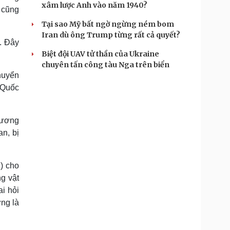
xâm lược Anh vào năm 1940?
 cũng
Tại sao Mỹ bất ngờ ngừng ném bom
Iran dù ông Trump từng rất cả quyết?
. Đây
Biệt đội UAV tử thần của Ukraine
chuyên tấn công tàu Nga trên biển
huyển
 Quốc
Dương
n, bị
) cho
g vật
ai hỏi
ng là