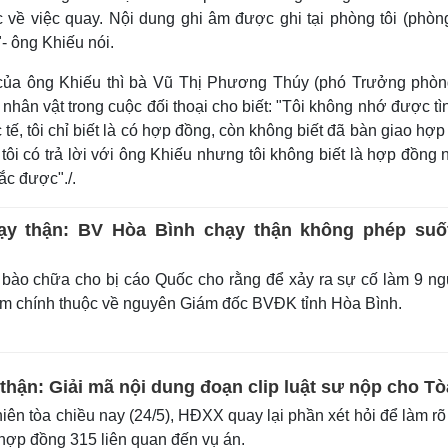
 về việc quay. Nội dung ghi âm được ghi tại phòng tôi (phòn
- ông Khiếu nói.
 của ông Khiếu thì bà Vũ Thị Phương Thúy (phó Trưởng phòn
nhân vật trong cuộc đối thoại cho biết: "Tôi không nhớ được tìn
 tế, tôi chỉ biết là có hợp đồng, còn không biết đã bàn giao hợ
tôi có trả lời với ông Khiếu nhưng tôi không biết là hợp đồng 
ắc được"./.
ạy thận: BV Hòa Bình chạy thận không phép suố
bào chữa cho bị cáo Quốc cho rằng để xảy ra sự cố làm 9 n
iệm chính thuộc về nguyên Giám đốc BVĐK tỉnh Hòa Bình.
thận: Giải mã nội dung đoạn clip luật sư nộp cho Tò
ên tòa chiều nay (24/5), HĐXX quay lại phần xét hỏi để làm rõ
 hợp đồng 315 liên quan đến vụ án.