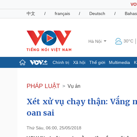
VO
中文
/
français
/
Deutsch
/
Bahas
30°C
Hà Nội
Chính trị
Xã hội
Thế giới
Multimedia
K
Chính trị
Xã hội
Đảng
Tin 24h
PHÁP LUẬT
Vụ án
Tổ chức nhân sự
Dự báo thời tiết
Quốc hội
Giáo dục
Xét xử vụ chạy thận: Vắng 
Nhận diện sự thật
Dấu ấn VOV
Việc làm
oan sai
Biển đảo
Pháp luật
Quân sự - Quốc phòng
Thứ Sáu, 06:00, 25/05/2018
Vụ án
Vũ khí