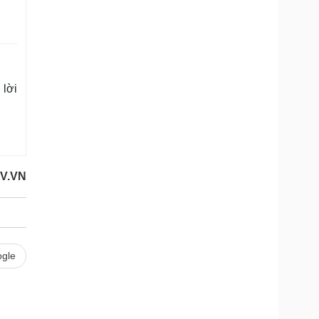
 lời
OV.VN
gle