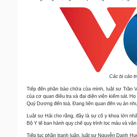
Các bị cáo t
Tiếp đến phần bào chữa của mình, luật sư Trần 
của cơ quan điều tra và đại diện viện kiểm sát. 
Quý Dương đến toà. Đang liên quan đến vụ án nh
Luật sư Hải cho rằng, đây là sự cố y khoa lớn nhấ
Bộ Y tế ban hành quy chế quy trình lọc máu và vậ
Tiếp tục phần tranh luận, luật sư Nguyễn Danh Hu