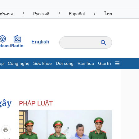
ສາລາວ
/
Русский
/
Español
/
ไทย
English
dcast
Radio
ệp
Công nghệ
Sức khỏe
Đời sống
Văn hóa
Giải trí
inh tế
Thị trường
ất động sản
Giá vàng
hởi nghiệp
Tiêu dùng
Tỷ giá
gây
PHÁP LUẬT
Chứng khoán
Giá cà phê
oanh nghiệp
Công nghệ
hông tin doanh nghiệp
Sành điệu