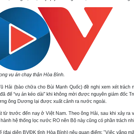
rong vụ án chạy thận Hòa Bình.
Vũ Hải (bào chữa cho Bùi Mạnh Quốc) đề nghị xem xét trách 
Họ đã để “vụ án kéo dài” khi không mời được nguyên giám đốc T
ưng ông Dương lại được xuất cảnh ra nước ngoài.
t từ trước đến nay ở Việt Nam. Theo ông Hải, sau khi xảy ra 
n hành hệ thống lọc nước RO nên Bộ này cũng có phần trách nh
ế (đại diện BVĐK tỉnh Hòa Bình) nêu quan điểm: "Việc vắng mặ