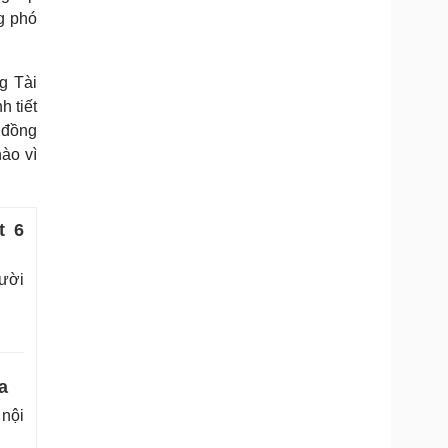
g phó
g Tài
h tiết
p đồng
nào vì
t 6
gười
a
 nội