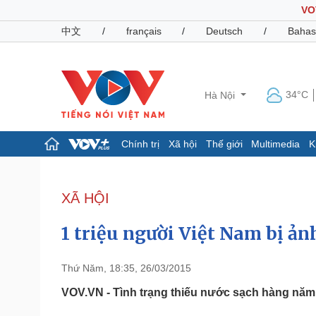
VO
中文
/
français
/
Deutsch
/
Bahas
34°C
Hà Nội
Chính trị
Xã hội
Thế giới
Multimedia
K
Chính trị
Xã hội
Đảng
Tin 24h
XÃ HỘI
Tổ chức nhân sự
Dự báo thời tiết
Quốc hội
Giáo dục
1 triệu người Việt Nam bị ả
Nhận diện sự thật
Dấu ấn VOV
Việc làm
Biển đảo
Thứ Năm, 18:35, 26/03/2015
Pháp luật
Quân sự - Quốc phòng
VOV.VN - Tình trạng thiếu nước sạch hàng năm g
Vụ án
Vũ khí