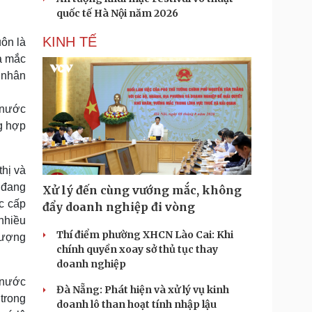
quốc tế Hà Nội năm 2026
KINH TẾ
ôn là
ca mắc
á nhân
 nước
ng hợp
hị và
 đang
Xử lý đến cùng vướng mắc, không
c cấp
đẩy doanh nghiệp đi vòng
nhiều
Thí điểm phường XHCN Lào Cai: Khi
lượng
chính quyền xoay sở thủ tục thay
doanh nghiệp
g nước
Đà Nẵng: Phát hiện và xử lý vụ kinh
trong
doanh lô than hoạt tính nhập lậu