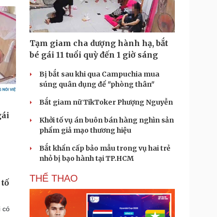
Tạm giam cha dượng hành hạ, bắt
bé gái 11 tuổi quỳ đến 1 giờ sáng
Bị bắt sau khi qua Campuchia mua
súng quân dụng để "phòng thân"
Bắt giam nữ TikToker Phượng Nguyễn
Khởi tố vụ án buôn bán hàng nghìn sản
phẩm giả mạo thương hiệu
Bắt khẩn cấp bảo mẫu trong vụ hai trẻ
nhỏ bị bạo hành tại TP.HCM
THỂ THAO
 tố
i có