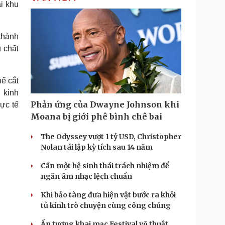
i khu
thành
u chất
hể cắt
 kinh
Phản ứng của Dwayne Johnson khi
ực tế
Moana bị giới phê bình chê bai
The Odyssey vượt 1 tỷ USD, Christopher
Nolan tái lập kỳ tích sau 14 năm
Cần một hệ sinh thái trách nhiệm để
ngăn âm nhạc lệch chuẩn
Khi bảo tàng đưa hiện vật bước ra khỏi
tủ kính trò chuyện cùng công chúng
Ấn tượng khai mạc Festival võ thuật