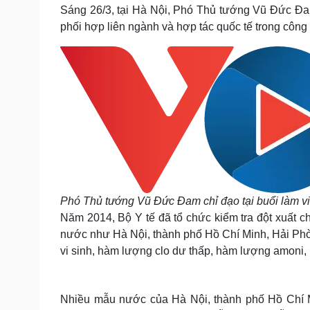
Tin nóng
Việt Nam
Sáng 26/3, tại Hà Nội, Phó Thủ tướng Vũ Đức Đam
Tư vấn luật
Phân tích
phối hợp liên ngành và hợp tác quốc tế trong công
Sức khỏe
Đời sống
Dinh dưỡng - món ngon
Nhà đẹp
Cây thuốc
Blog
Sản phụ khoa
Tình yêu - Gia đình
Nhi khoa
Nam khoa
Làm đẹp - giảm cân
Phòng mạch online
Ăn sạch sống khỏe
Phó Thủ tướng Vũ Đức Đam chỉ đạo tại buổi làm v
Năm 2014, Bộ Y tế đã tổ chức kiểm tra đột xuất ch
Cải chính
nước như Hà Nội, thành phố Hồ Chí Minh, Hải Phòng.
vi sinh, hàm lượng clo dư thấp, hàm lượng amoni, ni
Nhiều mẫu nước của Hà Nội, thành phố Hồ Chí Mi