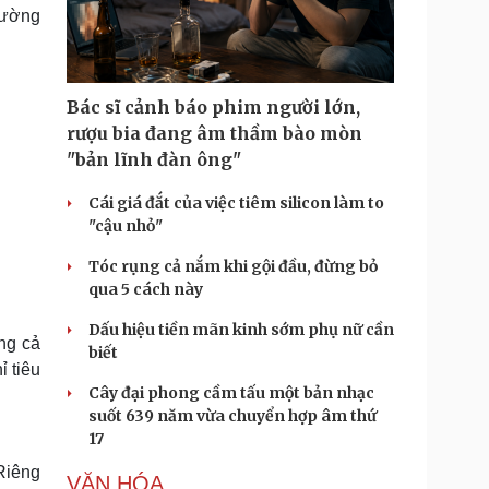
Doanh nghiệp 24h
Tin Công nghệ
cường
Doanh nhân
Trải nghiệm
ì cộng đồng
Chuyển đổi số
Bác sĩ cảnh báo phim người lớn,
u lịch
Podcast
rượu bia đang âm thầm bào mòn
Tư vấn
Câu chuyện thời sự
"bản lĩnh đàn ông"
Săn Tour
Đọc truyện đêm khuya
heck-in
Cửa sổ tình yêu
Cái giá đắt của việc tiêm silicon làm to
Kể chuyện cho bé
"cậu nhỏ"
Hạt giống tâm hồn
Tóc rụng cả nắm khi gội đầu, đừng bỏ
qua 5 cách này
Dấu hiệu tiền mãn kinh sớm phụ nữ cần
ong cả
biết
ỉ tiêu
Cây đại phong cầm tấu một bản nhạc
suốt 639 năm vừa chuyển hợp âm thứ
17
Riêng
VĂN HÓA