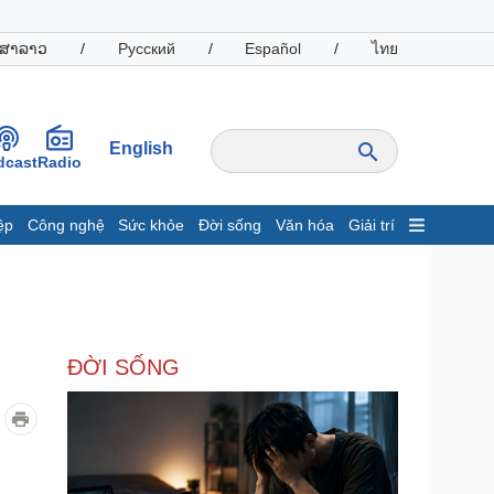
ສາລາວ
/
Русский
/
Español
/
ไทย
English
dcast
Radio
ệp
Công nghệ
Sức khỏe
Đời sống
Văn hóa
Giải trí
inh tế
Thị trường
ất động sản
Giá vàng
hởi nghiệp
Tiêu dùng
Tỷ giá
ĐỜI SỐNG
Chứng khoán
Giá cà phê
oanh nghiệp
Công nghệ
hông tin doanh nghiệp
Sành điệu