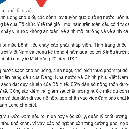
ại buổi làm việc
nh Long cho biết, các bệnh lây truyền qua đường nước luôn lu
 kê của Tổ chức Y tế thế giới, mỗi năm trên toàn cầu có 4 tỷ 
êu chảy vì nước không an toàn, vệ sinh môi trường và vệ sinh c
bị mắc bệnh tiêu chảy cấp phải nhập viện. Tình trạng thiếu
gười Việt Nam và thống kê trong 4 năm qua, có tới 6 triệu trườ
hi phí cho y tế là khoảng 20 triệu USD.
nước sạch cho ăn uống, sinh hoạt, chế biến thực phẩm tại đô t
u tiên hàng đầu của Đảng, Nhà nước và Chính phủ. Việt Nam
 sạch đạt quy chuẩn của Bộ Y tế, 85% dân số nông thôn đượ
 tế. Công tác kiểm tra, giám sát chất lượng nước mặc dù còn 
n và dần dần đi vào nề nếp, góp phần vào việc đảm bảo chất 
nh Long cho biết.
ng Vũ Đức Đam nêu rõ, hiện nay việc xử lý, quản lý chất lượn
hiều khó khăn. Vì vậy, các bộ ngành cần tăng cường phối hợp 