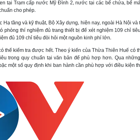
n tại Trạm cấp nước Mỹ Đình 2, nước tại các bể chứa, bể má
 chuẩn cho phép.
Hạ tầng và kỹ thuật, Bộ Xây dựng, hiện nay, ngoài Hà Nội và 
 phòng thí nghiệm đủ trang thiết bị để xét nghiệm 109 chỉ tiê
ệm đủ 109 chỉ tiêu đòi hỏi một nguồn kinh phí lớn.
có thể kiểm tra được hết. Theo ý kiến của Thừa Thiên Huế có t
ỉ tiêu trong quy chuẩn tại văn bản để phù hợp hơn. Qua những
oặc một số quy định khi ban hành cần phù hợp với điều kiện th