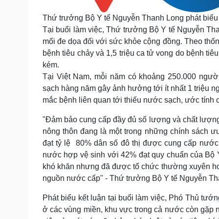
Thứ trưởng Bộ Y tế Nguyễn Thanh Long phát biểu t
Tại buổi làm việc, Thứ trưởng Bộ Y tế Nguyễn Tha
mối đe dọa đối với sức khỏe cộng đồng. Theo thống
bệnh tiêu chảy và 1,5 triệu ca tử vong do bệnh ti
kém.
Tại Việt Nam, mỗi năm có khoảng 250.000 người 
sạch hàng năm gây ảnh hưởng tới ít nhất 1 triệu n
mắc bệnh liên quan tới thiếu nước sạch, ước tính c
"Đảm bảo cung cấp đầy đủ số lượng và chất lượng 
nông thôn đang là một trong những chính sách ư
đạt tỷ lệ 80% dân số đô thị được cung cấp nước
nước hợp vệ sinh với 42% đạt quy chuẩn của Bộ Y
khó khăn nhưng đã được tổ chức thường xuyên hơ
nguồn nước cấp" - Thứ trưởng Bộ Y tế Nguyễn Tha
Phát biểu kết luận tại buổi làm việc, Phó Thủ tướ
ở các vùng miền, khu vực trong cả nước còn gặp n