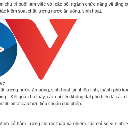
Lịch thi đấu bóng đá
Xe máy
 chủ trì buổi làm việc với các bộ, ngành chức năng về tăng 
Thế giới thể thao
Tư vấn
 tác kiểm soát chất lượng nước ăn uống, sinh hoạt.
eSports
V
Hậu trường
Văn hóa
Giải trí
D
Sân khấu - Điện ảnh
Nghệ sĩ
Văn học
Thời trang
Âm nhạc
Sao Việt
c
Di sản
iệc
ất lượng nước ăn uống, sinh hoạt tại nhiều tỉnh, thành phố tr
.. Kết quả cho thấy, các chỉ tiêu không đạt phổ biến là các ch
trit, nitrat cao hơn tiêu chuẩn cho phép.
nh có hàm lượng clo dư thấp và nhiễm các chỉ số vi sinh. 