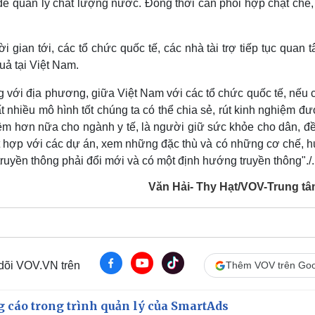
í để quản lý chất lượng nước. Đồng thời cần phối hợp chặt chẽ,
an tới, các tổ chức quốc tế, các nhà tài trợ tiếp tục quan t
quả tại Việt Nam.
 với địa phương, giữa Việt Nam với các tổ chức quốc tế, nếu c
ất nhiều mô hình tốt chúng ta có thể chia sẻ, rút kinh nghiệm đ
iệm hơn nữa cho ngành y tế, là người giữ sức khỏe cho dân, đ
 kết hợp với các dự án, xem những đặc thù và có những cơ chế,
ruyền thông phải đổi mới và có một định hướng truyền thông"./.
Văn Hải- Thy Hạt/VOV-Trung tâ
 dõi VOV.VN trên
Thêm VOV trên Goo
g cáo trong trình quản lý của SmartAds