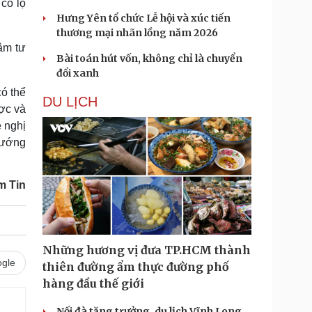
 có lộ
Hưng Yên tổ chức Lễ hội và xúc tiến
thương mại nhãn lồng năm 2026
âm tư
Bài toán hút vốn, không chỉ là chuyển
đổi xanh
ó thể
DU LỊCH
ược và
ề nghị
 hướng
m Tin
Những hương vị đưa TP.HCM thành
gle
thiên đường ẩm thực đường phố
hàng đầu thế giới
Nối đà tăng trưởng, du lịch Vĩnh Long