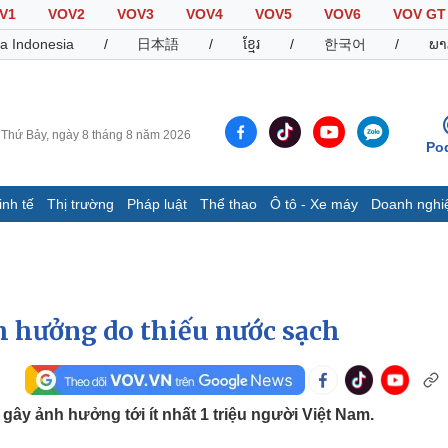
V1
VOV2
VOV3
VOV4
VOV5
VOV6
VOV GT
a Indonesia
/
日本語
/
ខ្មែរ
/
한국어
/
ພາ
Thứ Bảy, ngày 8 tháng 8 năm 2026
Po
inh tế
Thị trường
Pháp luật
Thể thao
Ô tô - Xe máy
Doanh nghi
Thế giới
Multimedia
K
Quan sát
Video
B
Cuộc sống đó đây
Ảnh
K
Hồ sơ
E-Magazine
nh hưởng do thiếu nước sạch
Infographic
Thể thao
Ô tô - Xe máy
D
ây ảnh hưởng tới ít nhất 1 triệu người Việt Nam.
Bóng đá
Ô tô
T