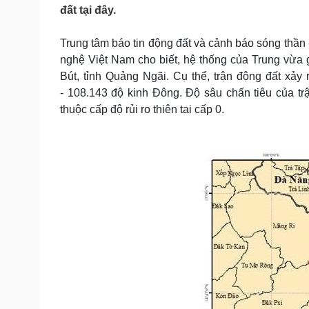
Tin nóng
Việt Nam
đất tại đây.
Tư vấn luật
Phân tích
Trung tâm báo tin động đất và cảnh báo sóng thần
nghệ Việt Nam cho biết, hệ thống của Trung vừa 
Sức khỏe
Đời sống
Bút, tỉnh Quảng Ngãi. Cụ thể, trận động đất xảy r
- 108.143 độ kinh Đông. Độ sâu chấn tiêu của tr
Dinh dưỡng - món ngon
Nhà đẹp
Cây thuốc
Blog
thuộc cấp độ rủi ro thiên tai cấp 0.
Sản phụ khoa
Tình yêu - Gia đình
Nhi khoa
Nam khoa
Làm đẹp - giảm cân
Phòng mạch online
Ăn sạch sống khỏe
Cải chính