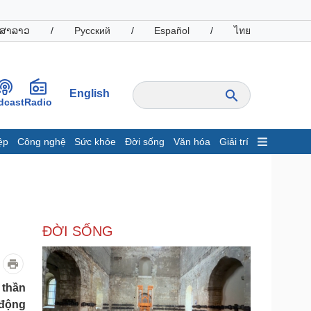
ສາລາວ
/
Русский
/
Español
/
ไทย
English
dcast
Radio
ệp
Công nghệ
Sức khỏe
Đời sống
Văn hóa
Giải trí
inh tế
Thị trường
ất động sản
Giá vàng
hởi nghiệp
Tiêu dùng
Tỷ giá
ĐỜI SỐNG
Chứng khoán
Giá cà phê
oanh nghiệp
Công nghệ
 thần
 động
hông tin doanh nghiệp
Sành điệu