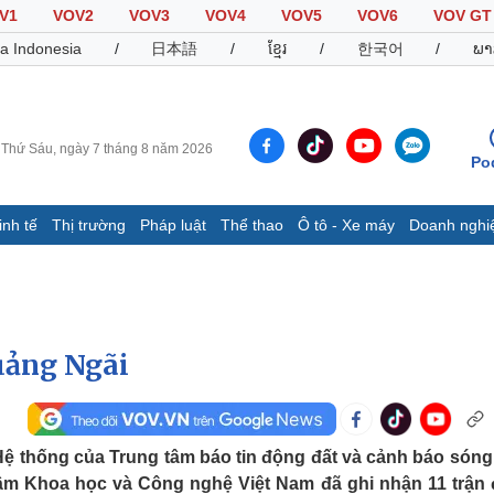
V1
VOV2
VOV3
VOV4
VOV5
VOV6
VOV GT
a Indonesia
/
日本語
/
ខ្មែរ
/
한국어
/
ພາ
Thứ Sáu, ngày 7 tháng 8 năm 2026
Po
inh tế
Thị trường
Pháp luật
Thể thao
Ô tô - Xe máy
Doanh nghi
Thế giới
Multimedia
K
Quan sát
Video
B
Cuộc sống đó đây
Ảnh
K
Hồ sơ
E-Magazine
Quảng Ngãi
Infographic
Thể thao
Ô tô - Xe máy
D
 Hệ thống của Trung tâm báo tin động đất và cảnh báo sóng
 lâm Khoa học và Công nghệ Việt Nam đã ghi nhận 11 trận
Bóng đá
Ô tô
T