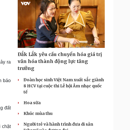
Đắk Lắk yêu cầu chuyển hóa giá trị
văn hóa thành động lực tăng
ảy ra
trưởng
Đoàn học sinh Việt Nam xuất sắc giành
h báo
8 HCV tại cuộc thi Lễ hội Âm nhạc quốc
tế
Hoa sữa
g đất
Khúc mùa thu
Người trẻ và hành trình đưa di sản
i chặt