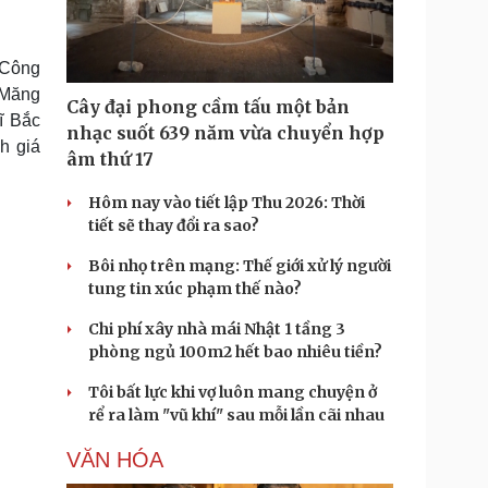
Doanh nghiệp 24h
Tin Công nghệ
Doanh nhân
Trải nghiệm
ì cộng đồng
Chuyển đổi số
 Công
 Măng
Cây đại phong cầm tấu một bản
u lịch
Podcast
vĩ Bắc
nhạc suốt 639 năm vừa chuyển hợp
h giá
Tư vấn
Câu chuyện thời sự
âm thứ 17
Săn Tour
Đọc truyện đêm khuya
heck-in
Cửa sổ tình yêu
Hôm nay vào tiết lập Thu 2026: Thời
Kể chuyện cho bé
tiết sẽ thay đổi ra sao?
Hạt giống tâm hồn
Bôi nhọ trên mạng: Thế giới xử lý người
tung tin xúc phạm thế nào?
Chi phí xây nhà mái Nhật 1 tầng 3
phòng ngủ 100m2 hết bao nhiêu tiền?
Tôi bất lực khi vợ luôn mang chuyện ở
rể ra làm "vũ khí" sau mỗi lần cãi nhau
VĂN HÓA