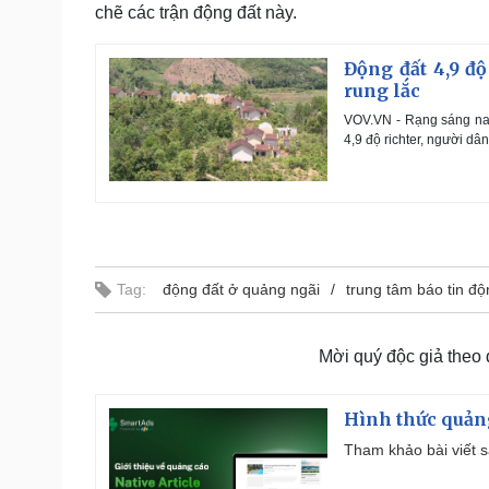
chẽ các trận động đất này.
Động đất 4,9 độ
rung lắc
VOV.VN - Rạng sáng nay 
4,9 độ richter, người dâ
Tag:
động đất ở quảng ngãi
trung tâm báo tin đ
Mời quý độc giả theo
Hình thức quảng
Tham khảo bài viết sa