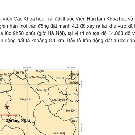
Lịch thi đấu bóng đá
Xe máy
Thế giới thể thao
Tư vấn
eSports
V
 - Viện Các Khoa học Trái đất thuộc Viện Hàn lâm Khoa học và
Hậu trường
ghi nhận một trận động đất mạnh 4.1 độ xảy ra tại khu vực xã
Văn hóa
Giải trí
D
a lúc 9h58 phút (giờ Hà Nội), tại vị trí có tọa độ 14.863 độ 
ận động đất là khoảng 8.1 km. Đây là trận động đất được đán
Sân khấu - Điện ảnh
Nghệ sĩ
Văn học
Thời trang
Âm nhạc
Sao Việt
c
Di sản