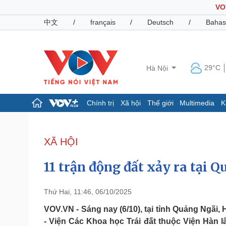
VO
中文
/
français
/
Deutsch
/
Bahas
29°C
Hà Nội
Chính trị
Xã hội
Thế giới
Multimedia
K
Chính trị
Xã hội
Đảng
Tin 24h
XÃ HỘI
Tổ chức nhân sự
Dự báo thời tiết
Quốc hội
Giáo dục
11 trận động đất xảy ra tại 
Nhận diện sự thật
Dấu ấn VOV
Việc làm
Biển đảo
Thứ Hai, 11:46, 06/10/2025
Pháp luật
Quân sự - Quốc phòng
VOV.VN - Sáng nay (6/10), tại tỉnh Quảng Ngãi,
- Viện Các Khoa học Trái đất thuộc Viện Hàn
Vụ án
Vũ khí