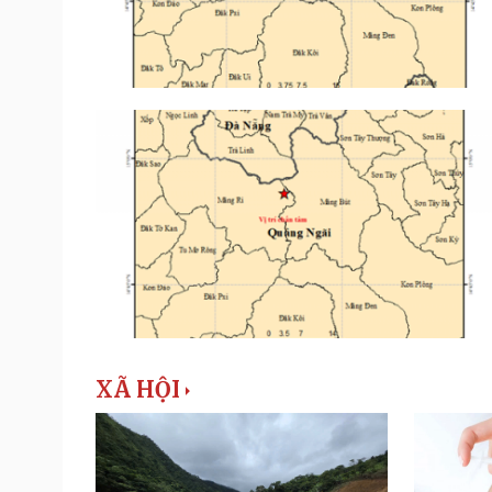
XÃ HỘI