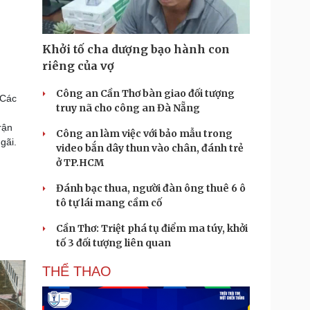
Khởi tố cha dượng bạo hành con
riêng của vợ
Công an Cần Thơ bàn giao đối tượng
 Các
truy nã cho công an Đà Nẵng
rận
Công an làm việc với bảo mẫu trong
gãi.
video bắn dây thun vào chân, đánh trẻ
ở TP.HCM
Đánh bạc thua, người đàn ông thuê 6 ô
tô tự lái mang cầm cố
Cần Thơ: Triệt phá tụ điểm ma túy, khởi
tố 3 đối tượng liên quan
THỂ THAO