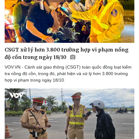
Thể thao
Ô tô - Xe máy
Bóng đá
Ô tô
Lịch thi đấu bóng đá
Xe máy
Thế giới thể thao
Tư vấn
eSports
Hậu trường
CSGT xử lý hơn 3.800 trường hợp vi phạm nồng
độ cồn trong ngày 18/10
VOV.VN - Cảnh sát giao thông (CSGT) toàn quốc đồng loạt kiểm
tra nồng độ cồn, trong đó, phát hiện và xử lý hơn 3.800 trường
hợp vi phạm trong ngày 18/10.