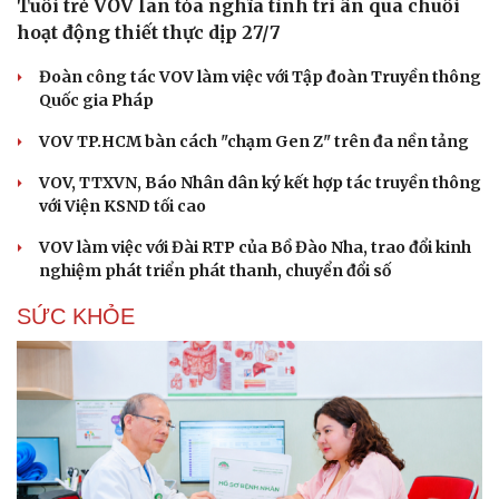
Tuổi trẻ VOV lan tỏa nghĩa tình tri ân qua chuỗi
hoạt động thiết thực dịp 27/7
Đoàn công tác VOV làm việc với Tập đoàn Truyền thông
Quốc gia Pháp
VOV TP.HCM bàn cách "chạm Gen Z" trên đa nền tảng
VOV, TTXVN, Báo Nhân dân ký kết hợp tác truyền thông
với Viện KSND tối cao
VOV làm việc với Đài RTP của Bồ Đào Nha, trao đổi kinh
nghiệm phát triển phát thanh, chuyển đổi số
SỨC KHỎE