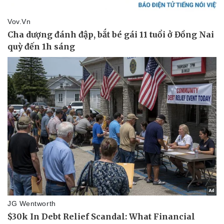
Vụ án
Vũ khí
Tin nóng
Việt Nam
Tư vấn luật
Phân tích