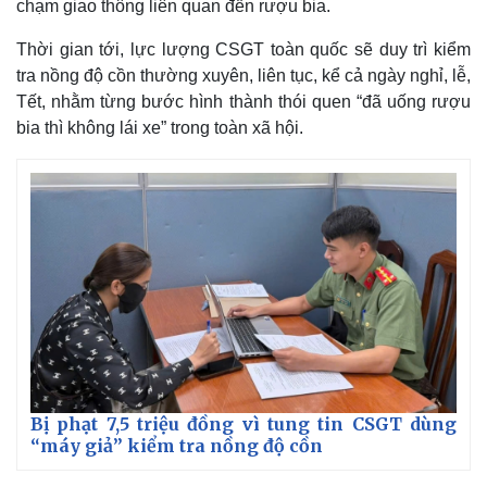
chạm giao thông liên quan đến rượu bia.
Thời gian tới, lực lượng CSGT toàn quốc sẽ duy trì kiểm
tra nồng độ cồn thường xuyên, liên tục, kể cả ngày nghỉ, lễ,
Tết, nhằm từng bước hình thành thói quen “đã uống rượu
bia thì không lái xe” trong toàn xã hội.
Bị phạt 7,5 triệu đồng vì tung tin CSGT dùng
“máy giả” kiểm tra nồng độ cồn