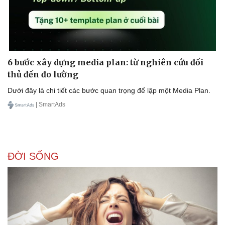
Doanh nghiệp
Công nghệ
Thông tin doanh nghiệp
Sành điệu
6 bước xây dựng media plan: từ nghiên cứu đối
Doanh nghiệp 24h
Tin Công nghệ
thủ đến đo lường
Doanh nhân
Trải nghiệm
Dưới đây là chi tiết các bước quan trọng để lập một Media Plan.
Vì cộng đồng
Chuyển đổi số
| SmartAds
ĐỜI SỐNG