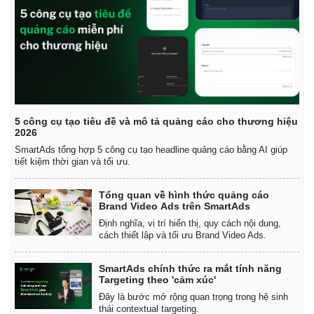
5 công cụ tạo tiêu đề và mô tả quảng cáo cho thương hiệu
2026
SmartAds tổng hợp 5 công cụ tạo headline quảng cáo bằng AI giúp
tiết kiệm thời gian và tối ưu.
Tổng quan về hình thức quảng cáo
Brand Video Ads trên SmartAds
Định nghĩa, vị trí hiển thị, quy cách nội dung,
cách thiết lập và tối ưu Brand Video Ads.
Kinh tế
Thị trường
Bất động sản
Giá vàng
SmartAds chính thức ra mắt tính năng
Khởi nghiệp
Tiêu dùng
Targeting theo 'cảm xúc'
Tỷ giá
Đây là bước mở rộng quan trọng trong hệ sinh
Chứng khoán
thái contextual targeting.