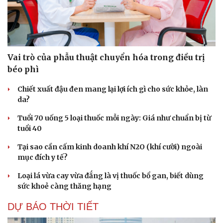
Vai trò của phẫu thuật chuyển hóa trong điều trị
béo phì
Chiết xuất đậu đen mang lại lợi ích gì cho sức khỏe, làn
da?
Tuổi 70 uống 5 loại thuốc mỗi ngày: Giá như chuẩn bị từ
tuổi 40
Tại sao cần cấm kinh doanh khí N2O (khí cười) ngoài
mục đích y tế?
Loại lá vừa cay vừa đắng là vị thuốc bổ gan, biết dùng
sức khoẻ càng thăng hạng
DỰ BÁO THỜI TIẾT