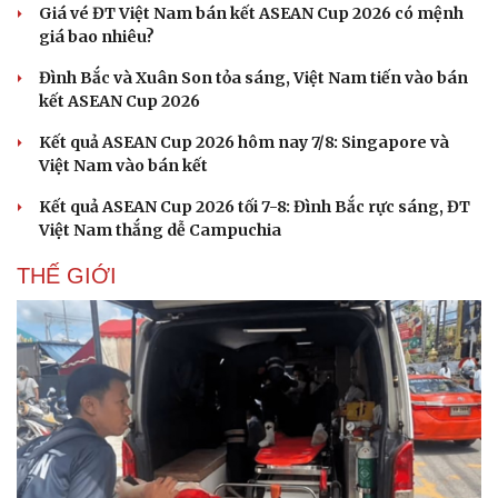
Giá vé ĐT Việt Nam bán kết ASEAN Cup 2026 có mệnh
giá bao nhiêu?
Đình Bắc và Xuân Son tỏa sáng, Việt Nam tiến vào bán
kết ASEAN Cup 2026
Kết quả ASEAN Cup 2026 hôm nay 7/8: Singapore và
Việt Nam vào bán kết
Kết quả ASEAN Cup 2026 tối 7-8: Đình Bắc rực sáng, ĐT
Việt Nam thắng dễ Campuchia
THẾ GIỚI
Du lịch
Podcast
Tư vấn
Câu chuyện thời sự
Săn Tour
Đọc truyện đêm khuya
check-in
Cửa sổ tình yêu
Kể chuyện cho bé