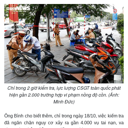
Thế giới
Multimedia
Chỉ trong 2 giờ kiểm tra, lực lượng CSGT toàn quốc phát
Quan sát
Video
hiện gần 2.000 trường hợp vi phạm nồng độ cồn. (Ảnh:
Cuộc sống đó đây
Ảnh
Minh Đức)
Hồ sơ
E-Magazine
Infographic
Ông Bình cho biết thêm, chỉ trong ngày 18/10, việc kiểm tra
đã ngăn chặn nguy cơ xảy ra gần 4.000 vụ tai nạn, va