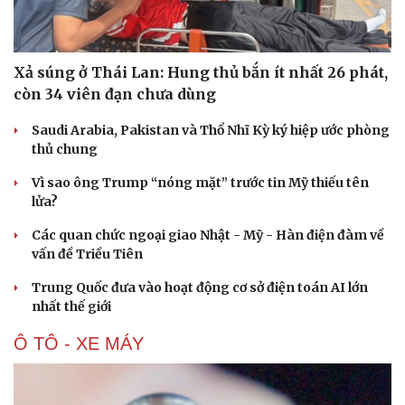
Hạt giống tâm hồn
Xả súng ở Thái Lan: Hung thủ bắn ít nhất 26 phát,
còn 34 viên đạn chưa dùng
Saudi Arabia, Pakistan và Thổ Nhĩ Kỳ ký hiệp ước phòng
thủ chung
Vì sao ông Trump “nóng mặt” trước tin Mỹ thiếu tên
lửa?
Các quan chức ngoại giao Nhật - Mỹ - Hàn điện đàm về
vấn đề Triều Tiên
Trung Quốc đưa vào hoạt động cơ sở điện toán AI lớn
nhất thế giới
Ô TÔ - XE MÁY