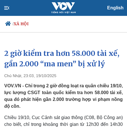
English
XÃ HỘI
/
2 giờ kiểm tra hơn 58.000 tài xế,
Chính trị
Xã hội
Đảng
Tin 24h
gần 2.000 “ma men” bị xử lý
Tổ chức nhân sự
Dự báo thời tiết
Quốc hội
Giáo dục
Chủ Nhật, 23:03, 19/10/2025
Nhận diện sự thật
Dấu ấn VOV
Việc làm
VOV.VN - Chỉ trong 2 giờ đồng loạt ra quân chiều 19/10,
Biển đảo
lực lượng CSGT toàn quốc kiểm tra hơn 58.000 tài xế,
qua đó phát hiện gần 2.000 trường hợp vi phạm nồng
độ cồn.
Chiều 19/10, Cục Cảnh sát giao thông (C08, Bộ Công an)
cho biết, chỉ trong khoảng thời gian từ 12h30 đến 14h30