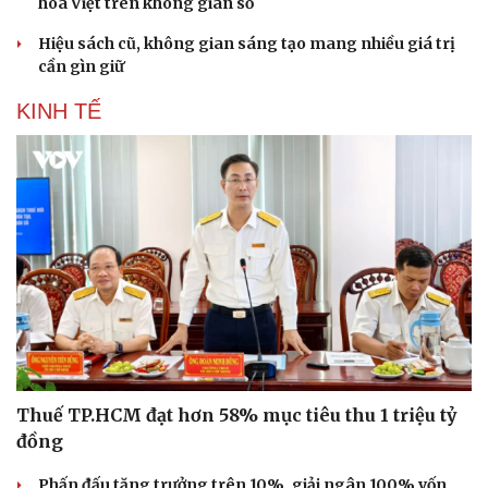
hóa Việt trên không gian số
Hiệu sách cũ, không gian sáng tạo mang nhiều giá trị
cần gìn giữ
KINH TẾ
Sức khỏe
Đời sống
Dinh dưỡng - món ngon
Nhà đẹp
Cây thuốc
Blog
Sản phụ khoa
Tình yêu - Gia đình
Nhi khoa
Nam khoa
Làm đẹp - giảm cân
Phòng mạch online
Ăn sạch sống khỏe
Thuế TP.HCM đạt hơn 58% mục tiêu thu 1 triệu tỷ
đồng
Phấn đấu tăng trưởng trên 10%, giải ngân 100% vốn