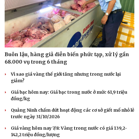
Buôn lậu, hàng giả diễn biến phức tạp, xử lý gần
68.000 vụ trong 6 tháng
Vì sao giá vàng thế giới tăng nhưng trong nước lại
giảm?
Văn hóa
Giải trí
Giá bạc hôm nay: Giá bạc trong nước ở mức 61,9 triệu
đồng/kg
Sân khấu - Điện ảnh
Nghệ sĩ
Văn học
Thời trang
Quảng Ninh chấm dứt hoạt động các cơ sở giết mổ nhỏ lẻ
Âm nhạc
Sao Việt
trước ngày 31/10/2026
Di sản
Giá vàng hôm nay 7/8: Vàng trong nước có giá 139,2-
142,2 triệu đồng/lượng