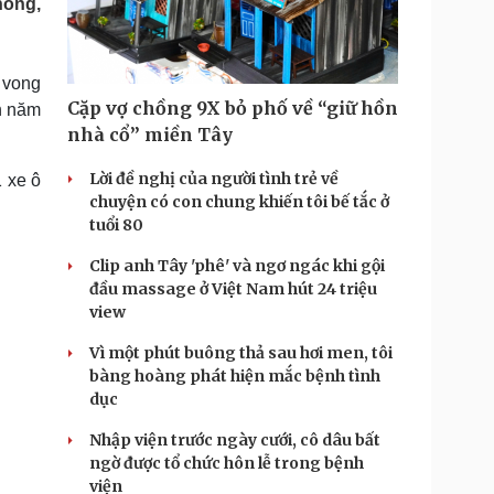
hông,
Doanh nghiệp 24h
Tin Công nghệ
Doanh nhân
Trải nghiệm
ì cộng đồng
Chuyển đổi số
ử vong
Cặp vợ chồng 9X bỏ phố về “giữ hồn
n năm
u lịch
Podcast
nhà cổ” miền Tây
Tư vấn
Câu chuyện thời sự
Săn Tour
Đọc truyện đêm khuya
Lời đề nghị của người tình trẻ về
1 xe ô
heck-in
Cửa sổ tình yêu
chuyện có con chung khiến tôi bế tắc ở
Kể chuyện cho bé
tuổi 80
Hạt giống tâm hồn
Clip anh Tây 'phê' và ngơ ngác khi gội
đầu massage ở Việt Nam hút 24 triệu
view
Vì một phút buông thả sau hơi men, tôi
bàng hoàng phát hiện mắc bệnh tình
dục
Nhập viện trước ngày cưới, cô dâu bất
ngờ được tổ chức hôn lễ trong bệnh
viện