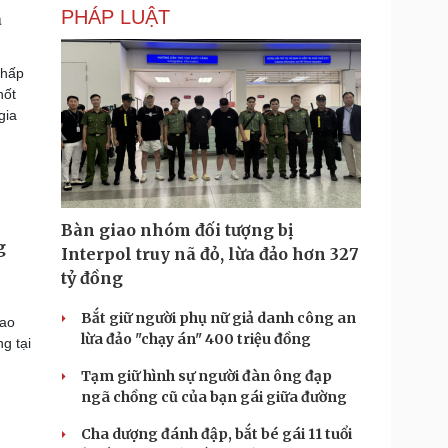
PHÁP LUẬT
a
hấp
hốt
gia
Bàn giao nhóm đối tượng bị
g
Interpol truy nã đỏ, lừa đảo hơn 327
tỷ đồng
Bắt giữ người phụ nữ giả danh công an
iao
lừa đảo "chạy án" 400 triệu đồng
g tại
Tạm giữ hình sự người đàn ông đạp
ngã chồng cũ của bạn gái giữa đường
Cha dượng đánh đập, bắt bé gái 11 tuổi