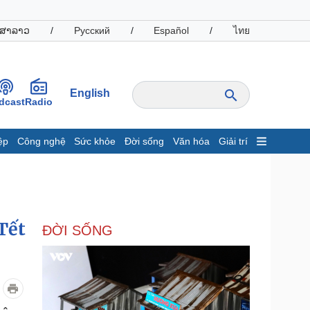
ສາລາວ
/
Русский
/
Español
/
ไทย
English
dcast
Radio
ệp
Công nghệ
Sức khỏe
Đời sống
Văn hóa
Giải trí
inh tế
Thị trường
ất động sản
Giá vàng
hởi nghiệp
Tiêu dùng
Tỷ giá
Tết
ĐỜI SỐNG
Chứng khoán
Giá cà phê
oanh nghiệp
Công nghệ
hông tin doanh nghiệp
Sành điệu