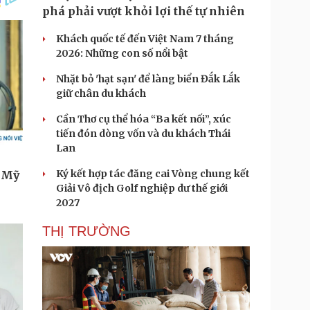
phá phải vượt khỏi lợi thế tự nhiên
Khách quốc tế đến Việt Nam 7 tháng
2026: Những con số nổi bật
Nhặt bỏ 'hạt sạn' để làng biển Đắk Lắk
giữ chân du khách
Cần Thơ cụ thể hóa “Ba kết nối”, xúc
tiến đón dòng vốn và du khách Thái
Lan
Ký kết hợp tác đăng cai Vòng chung kết
Giải Vô địch Golf nghiệp dư thế giới
2027
THỊ TRƯỜNG