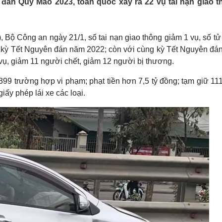
đán Quý Mão 2023, toàn quốc xảy ra 22 vụ tai nạn giao t
Lịch thi đấu bóng đá
Xe máy
Thế giới thể thao
Tư vấn
eSports
V
Hậu trường
 Bộ Công an ngày 21/1, số tai nạn giao thông giảm 1 vụ, số t
g kỳ Tết Nguyên đán năm 2022; còn với cùng kỳ Tết Nguyên đá
Văn hóa
Giải trí
D
vụ, giảm 11 người chết, giảm 12 người bị thương.
Sân khấu - Điện ảnh
Nghệ sĩ
Văn học
Thời trang
99 trường hợp vi phạm; phạt tiền hơn 7,5 tỷ đồng; tạm giữ 11
Âm nhạc
Sao Việt
c
iấy phép lái xe các loại.
Di sản