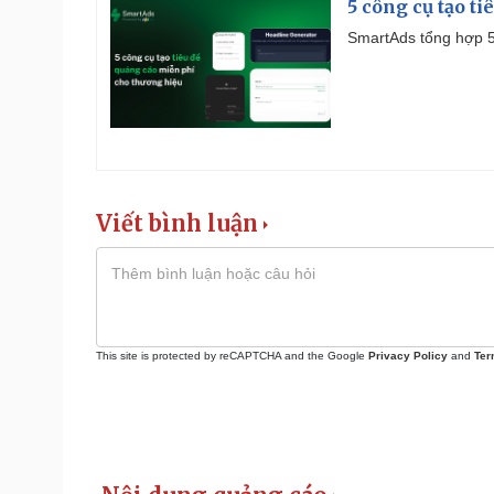
5 công cụ tạo t
SmartAds tổng hợp 5 
Viết bình luận
This site is protected by reCAPTCHA and the Google
Privacy Policy
and
Ter