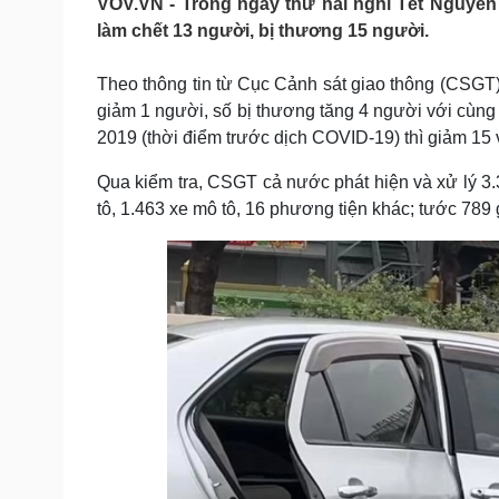
VOV.VN - Trong ngày thứ hai nghỉ Tết Nguyên 
Tin nóng
Việt Nam
làm chết 13 người, bị thương 15 người.
Tư vấn luật
Phân tích
Theo thông tin từ Cục Cảnh sát giao thông (CSGT),
giảm 1 người, số bị thương tăng 4 người với cùn
Sức khỏe
Đời sống
2019 (thời điểm trước dịch COVID-19) thì giảm 15 
Dinh dưỡng - món ngon
Nhà đẹp
Cây thuốc
Blog
Qua kiểm tra, CSGT cả nước phát hiện và xử lý 3.3
Sản phụ khoa
Tình yêu - Gia đình
tô, 1.463 xe mô tô, 16 phương tiện khác; tước 789 g
Nhi khoa
Nam khoa
Làm đẹp - giảm cân
Phòng mạch online
Ăn sạch sống khỏe
Cải chính