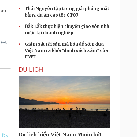
Thái Nguyên tập trung giải phóng mặt
 ưu.
bằng dự án cao tốc CT07
Đắk Lắk thực hiện chuyển giao vốn nhà
nước tại doanh nghiệp
Giám sát tài sản mã hóa để sớm đưa
Việt Nam ra khỏi "danh sách xám" của
FATF
DU LỊCH
Du lịch biển Việt Nam: Muốn bứt