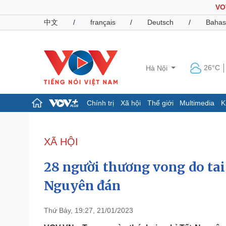
VO
中文
/
français
/
Deutsch
/
Bahas
26°C
Hà Nội
Chính trị
Xã hội
Thế giới
Multimedia
K
Chính trị
Xã hội
Đảng
Tin 24h
XÃ HỘI
Tổ chức nhân sự
Dự báo thời tiết
Quốc hội
Giáo dục
28 người thương vong do tai
Nhận diện sự thật
Dấu ấn VOV
Việc làm
Nguyên đán
Biển đảo
Pháp luật
Quân sự - Quốc phòng
Thứ Bảy, 19:27, 21/01/2023
Vụ án
Vũ khí