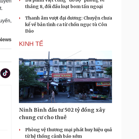
Ba phim Việt cùng “đổ bộ” phòng vé
tuyến
tháng 8, đối đầu loạt bom tấn ngoại
t.
Thanh âm vượt đại dương: Chuyện chưa
uyến,
kể về bản tình ca từ chốn ngục tù Côn
Đảo
News
KINH TẾ
Ninh Bình đầu tư 502 tỷ đồng xây
chung cư cho thuê
Phòng vệ thương mại phát huy hiệu quả
từ hệ thống cảnh báo sớm