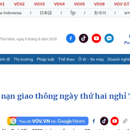
V1
VOV2
VOV3
VOV4
VOV5
VOV6
VOV GT
a Indonesia
/
日本語
/
ខ្មែរ
/
한국어
/
ພາ
Thứ Năm, ngày 6 tháng 8 năm 2026
Po
inh tế
Thị trường
Pháp luật
Thể thao
Ô tô - Xe máy
Doanh nghi
Thế giới
Multimedia
K
Quan sát
Video
B
Cuộc sống đó đây
Ảnh
K
Hồ sơ
E-Magazine
 nạn giao thông ngày thứ hai nghỉ 
Infographic
Thể thao
Ô tô - Xe máy
D
Bóng đá
Ô tô
T