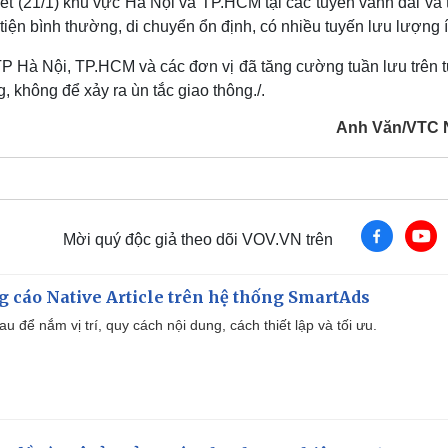
t (21/1) khu vực Hà Nội và TP.HCM tại các tuyến vành đai và 
iện bình thường, di chuyển ổn định, có nhiều tuyến lưu lượng í
 Hà Nội, TP.HCM và các đơn vị đã tăng cường tuần lưu trên t
, không để xảy ra ùn tắc giao thông./.
Anh Văn/VTC 
Mời quý độc giả theo dõi VOV.VN trên
 cáo Native Article trên hệ thống SmartAds
u để nắm vị trí, quy cách nội dung, cách thiết lập và tối ưu.