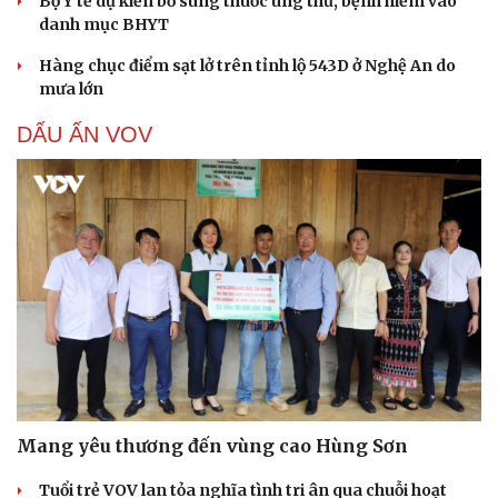
Bộ Y tế dự kiến bổ sung thuốc ung thư, bệnh hiếm vào
danh mục BHYT
Hàng chục điểm sạt lở trên tỉnh lộ 543D ở Nghệ An do
mưa lớn
DẤU ẤN VOV
Mang yêu thương đến vùng cao Hùng Sơn
Tuổi trẻ VOV lan tỏa nghĩa tình tri ân qua chuỗi hoạt