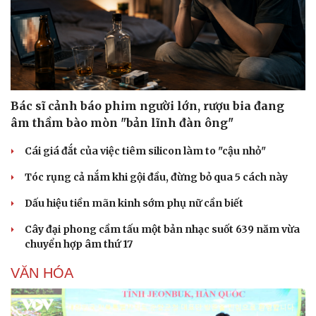
Bác sĩ cảnh báo phim người lớn, rượu bia đang
âm thầm bào mòn "bản lĩnh đàn ông"
Cái giá đắt của việc tiêm silicon làm to "cậu nhỏ"
Tóc rụng cả nắm khi gội đầu, đừng bỏ qua 5 cách này
Dấu hiệu tiền mãn kinh sớm phụ nữ cần biết
Cây đại phong cầm tấu một bản nhạc suốt 639 năm vừa
chuyển hợp âm thứ 17
VĂN HÓA