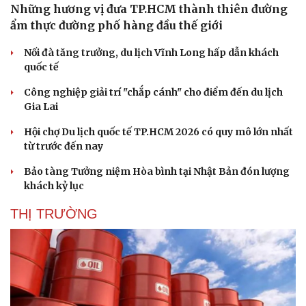
Những hương vị đưa TP.HCM thành thiên đường
ẩm thực đường phố hàng đầu thế giới
Nối đà tăng trưởng, du lịch Vĩnh Long hấp dẫn khách
quốc tế
Công nghiệp giải trí "chắp cánh" cho điểm đến du lịch
Gia Lai
Hội chợ Du lịch quốc tế TP.HCM 2026 có quy mô lớn nhất
từ trước đến nay
Bảo tàng Tưởng niệm Hòa bình tại Nhật Bản đón lượng
khách kỷ lục
THỊ TRƯỜNG
Sức khỏe
Đời sống
Dinh dưỡng - món ngon
Nhà đẹp
Cây thuốc
Blog
Sản phụ khoa
Tình yêu - Gia đình
Nhi khoa
Nam khoa