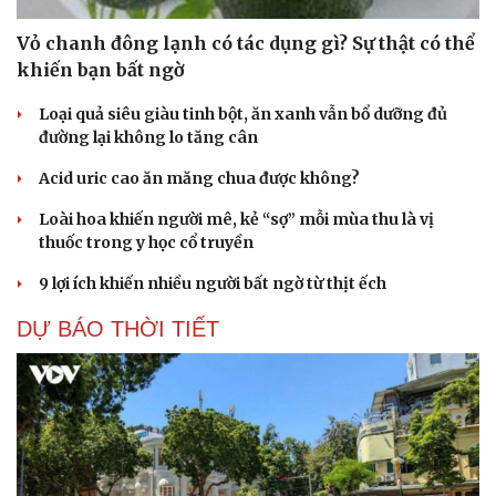
Cải chính
Vỏ chanh đông lạnh có tác dụng gì? Sự thật có thể
khiến bạn bất ngờ
Loại quả siêu giàu tinh bột, ăn xanh vẫn bổ dưỡng đủ
đường lại không lo tăng cân
Acid uric cao ăn măng chua được không?
Loài hoa khiến người mê, kẻ “sợ” mỗi mùa thu là vị
thuốc trong y học cổ truyền
9 lợi ích khiến nhiều người bất ngờ từ thịt ếch
DỰ BÁO THỜI TIẾT