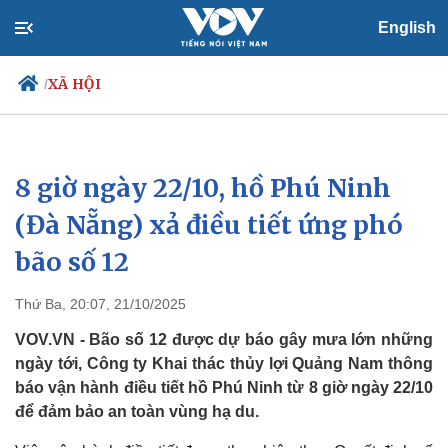
English
XÃ HỘI
/
8 giờ ngày 22/10, hồ Phú Ninh
Chính trị
Xã hội
Đảng
Tin 24h
(Đà Nẵng) xả điều tiết ứng phó
Tổ chức nhân sự
Dự báo thời tiết
bão số 12
Quốc hội
Giáo dục
Nhận diện sự thật
Dấu ấn VOV
Việc làm
Thứ Ba, 20:07, 21/10/2025
Biển đảo
VOV.VN - Bão số 12 được dự báo gây mưa lớn những
ngày tới, Công ty Khai thác thủy lợi Quảng Nam thông
báo vận hành điều tiết hồ Phú Ninh từ 8 giờ ngày 22/10
để đảm bảo an toàn vùng hạ du.