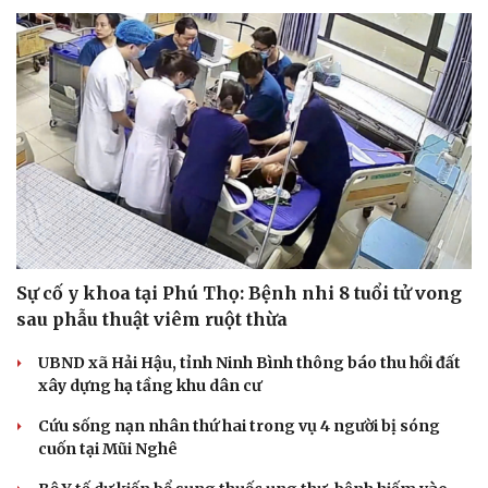
Tư vấn
Câu chuyện thời sự
Săn Tour
Đọc truyện đêm khuya
check-in
Cửa sổ tình yêu
Kể chuyện cho bé
Hạt giống tâm hồn
Sự cố y khoa tại Phú Thọ: Bệnh nhi 8 tuổi tử vong
sau phẫu thuật viêm ruột thừa
UBND xã Hải Hậu, tỉnh Ninh Bình thông báo thu hồi đất
xây dựng hạ tầng khu dân cư
Cứu sống nạn nhân thứ hai trong vụ 4 người bị sóng
cuốn tại Mũi Nghê