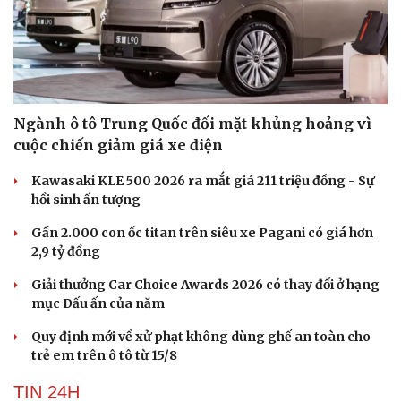
Ngành ô tô Trung Quốc đối mặt khủng hoảng vì
cuộc chiến giảm giá xe điện
Kawasaki KLE 500 2026 ra mắt giá 211 triệu đồng - Sự
hồi sinh ấn tượng
Gần 2.000 con ốc titan trên siêu xe Pagani có giá hơn
2,9 tỷ đồng
Giải thưởng Car Choice Awards 2026 có thay đổi ở hạng
mục Dấu ấn của năm
Quy định mới về xử phạt không dùng ghế an toàn cho
trẻ em trên ô tô từ 15/8
TIN 24H
Du lịch
Podcast