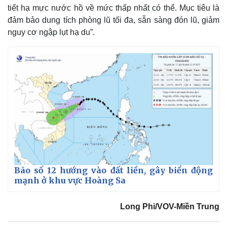
tiết hạ mực nước hồ về mức thấp nhất có thể. Mục tiêu là
đảm bảo dung tích phòng lũ tối đa, sẵn sàng đón lũ, giảm
nguy cơ ngập lụt hạ du”.
Thế giới
Multimedia
Quan sát
Video
Cuộc sống đó đây
Ảnh
Hồ sơ
E-Magazine
Infographic
Bão số 12 hướng vào đất liền, gây biển động
mạnh ở khu vực Hoàng Sa
Long Phi/VOV-Miền Trung