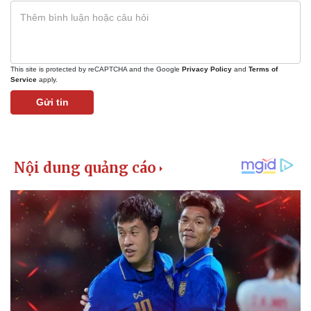
This site is protected by reCAPTCHA and the Google
Privacy Policy
and
Terms of
Service
apply.
Gửi tin
Kinh tế
Thị trường
Bất động sản
Giá vàng
Khởi nghiệp
Tiêu dùng
Tỷ giá
Chứng khoán
Giá cà phê