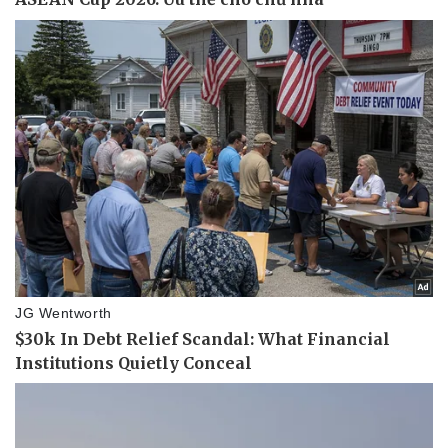
Pháp luật
Quân sự - Quốc phòng
Vụ án
Vũ khí
Tin nóng
Việt Nam
Tư vấn luật
Phân tích