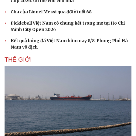
Cup 2026: Ưu thế cho chủ nhà
Sân khấu - Điện ảnh
Nghệ sĩ
Văn học
Thời trang
Cha của Lionel Messi qua đời ở tuổi 68
Âm nhạc
Sao Việt
Di sản
Pickleball Việt Nam có chung kết trong mơ tại Ho Chi
Minh City Open 2026
Kết quả bóng đá Việt Nam hôm nay 8/8: Phong Phú Hà
Nam vô địch
THẾ GIỚI