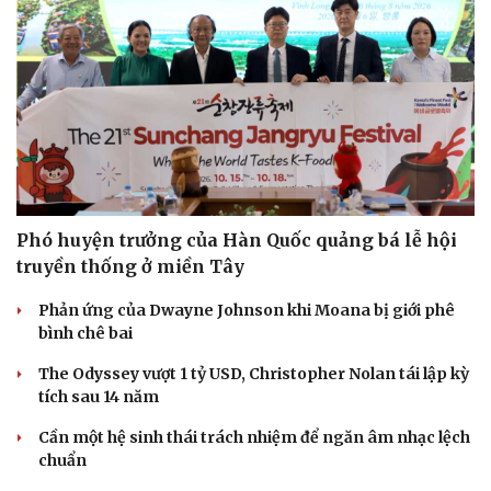
Phó huyện trưởng của Hàn Quốc quảng bá lễ hội
truyền thống ở miền Tây
Phản ứng của Dwayne Johnson khi Moana bị giới phê
bình chê bai
Doanh nghiệp
Công nghệ
The Odyssey vượt 1 tỷ USD, Christopher Nolan tái lập kỳ
Thông tin doanh nghiệp
Sành điệu
tích sau 14 năm
Doanh nghiệp 24h
Tin Công nghệ
Doanh nhân
Trải nghiệm
Cần một hệ sinh thái trách nhiệm để ngăn âm nhạc lệch
Vì cộng đồng
Chuyển đổi số
chuẩn