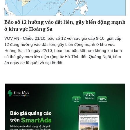
Bão số 12 hướng vào đất liền, gây biển động mạnh
ở khu vực Hoàng Sa
VOV.VN - Chiều 21/10, bão số 12 với sức gió cấp 9-10, giật cấp
12 đang hướng vào đất liền, gây biển động mạnh ở khu vực
Hoàng Sa. Từ ngày 22/10, hoàn lưu bão kết hợp không khí lạnh
có thể gây mưa lớn diện rộng từ Hà Tĩnh đến Quảng Ngãi, tiềm
ẩn nguy cơ lũ quét và sạt lở đất.
Thể thao
Ô tô - Xe máy
Bóng đá
Ô tô
Lịch thi đấu bóng đá
Xe máy
Thế giới thể thao
Tư vấn
eSports
Hậu trường