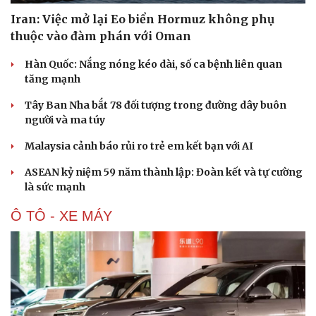
Iran: Việc mở lại Eo biển Hormuz không phụ
thuộc vào đàm phán với Oman
Hàn Quốc: Nắng nóng kéo dài, số ca bệnh liên quan
tăng mạnh
Tây Ban Nha bắt 78 đối tượng trong đường dây buôn
người và ma túy
Malaysia cảnh báo rủi ro trẻ em kết bạn với AI
ASEAN kỷ niệm 59 năm thành lập: Đoàn kết và tự cường
là sức mạnh
Ô TÔ - XE MÁY