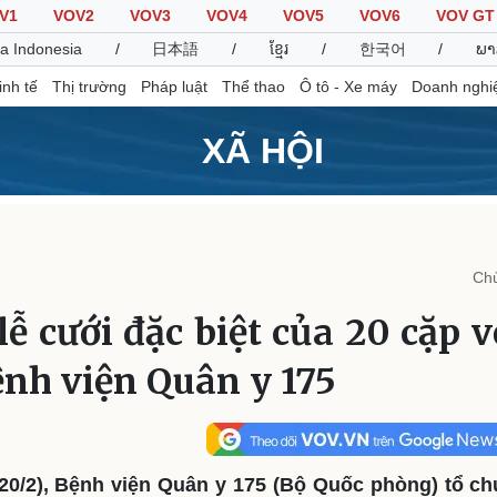
V1
VOV2
VOV3
VOV4
VOV5
VOV6
VOV GT
a Indonesia
/
日本語
/
ខ្មែរ
/
한국어
/
ພາ
inh tế
Thị trường
Pháp luật
Thể thao
Ô tô - Xe máy
Doanh nghi
XÃ HỘI
Thế giới
Multimedia
K
Quan sát
Video
B
Chủ
Cuộc sống đó đây
Ảnh
K
Hồ sơ
E-Magazine
ễ cưới đặc biệt của 20 cặp 
Infographic
ệnh viện Quân y 175
Thể thao
Ô tô - Xe máy
D
Bóng đá
Ô tô
T
Lịch thi đấu bóng đá
Xe máy
20/2), Bệnh viện Quân y 175 (Bộ Quốc phòng) tổ ch
Thế giới thể thao
Tư vấn