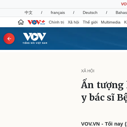
VO
中文
/
français
/
Deutsch
/
Bahas
Chính trị
Xã hội
Thế giới
Multimedia
K
Chính trị
Xã hội
Đảng
Tin 24h
XÃ HỘI
Tổ chức nhân sự
Dự báo thời tiết
Quốc hội
Giáo dục
Ấn tượng l
Nhận diện sự thật
Dấu ấn VOV
Việc làm
y bác sĩ B
Biển đảo
Pháp luật
Quân sự - Quốc phòng
Vụ án
Vũ khí
Tin nóng
Việt Nam
VOV.VN - Tối nay (
Tư vấn luật
Phân tích