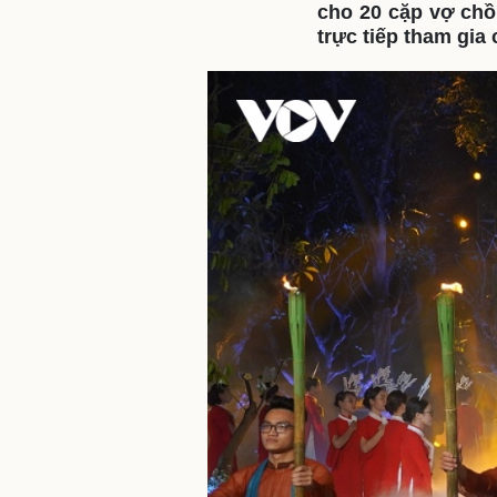
cho 20 cặp vợ chồn
trực tiếp tham gia
Sức khỏe
Đời sống
Dinh dưỡng - món ngon
Nhà đẹp
Cây thuốc
Blog
Sản phụ khoa
Tình yêu - Gia đình
Nhi khoa
Nam khoa
Làm đẹp - giảm cân
Phòng mạch online
Ăn sạch sống khỏe
Cải chính