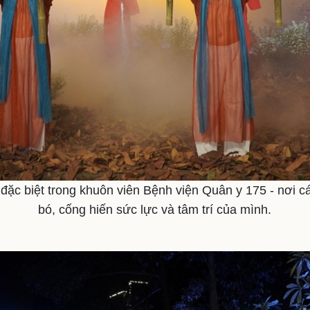
 đặc biệt trong khuôn viên Bệnh viện Quân y 175 - nơi 
bó, cống hiến sức lực và tâm trí của mình.