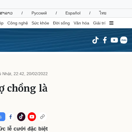
ສາລາວ
/
Русский
/
Español
/
ไทย
ệp
Công nghệ
Sức khỏe
Đời sống
Văn hóa
Giải trí
inh tế
Thị trường
ất động sản
Giá vàng
 Nhật, 22:42, 20/02/2022
hởi nghiệp
Tiêu dùng
Tỷ giá
vợ chồng là
Chứng khoán
Giá cà phê
oanh nghiệp
Công nghệ
hông tin doanh nghiệp
Sành điệu
Doanh nghiệp 24h
Tin Công nghệ
ức lễ cưới đặc biệt
Doanh nhân
Trải nghiệm