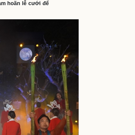
tạm hoãn lễ cưới để
ì cộng đồng
Chuyển đổi số
u lịch
Podcast
Tư vấn
Câu chuyện thời sự
Săn Tour
Đọc truyện đêm khuya
heck-in
Cửa sổ tình yêu
Kể chuyện cho bé
Hạt giống tâm hồn