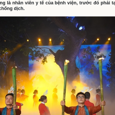
g là nhân viên y tế của bệnh viện, trước đó phải 
eSports
V
 chống dịch.
Hậu trường
Văn hóa
Giải trí
D
Sân khấu - Điện ảnh
Nghệ sĩ
Văn học
Thời trang
Âm nhạc
Sao Việt
c
Di sản