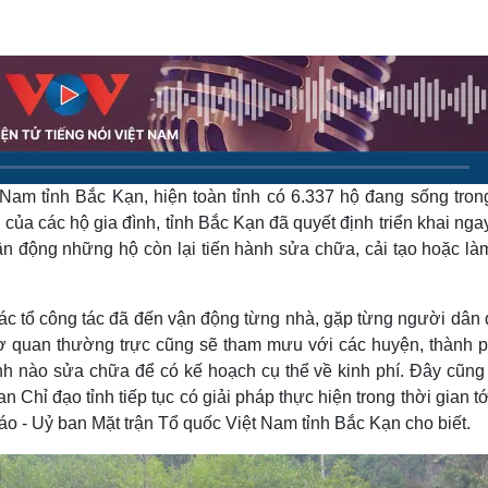
Lịch thi đấu bóng đá
Xe máy
Thế giới thể thao
Tư vấn
eSports
V
Hậu trường
Văn hóa
Giải trí
D
Sân khấu - Điện ảnh
Nghệ sĩ
Văn học
Thời trang
Âm nhạc
Sao Việt
c
Nam tỉnh Bắc Kạn, hiện toàn tỉnh có 6.337 hộ đang sống tron
Di sản
của các hộ gia đình, tỉnh Bắc Kạn đã quyết định triển khai nga
vận động những hộ còn lại tiến hành sửa chữa, cải tạo hoặc là
các tổ công tác đã đến vận động từng nhà, gặp từng người dân 
 quan thường trực cũng sẽ tham mưu với các huyện, thành p
ình nào sửa chữa để có kế hoạch cụ thể về kinh phí. Đây cũng 
hỉ đạo tỉnh tiếp tục có giải pháp thực hiện trong thời gian tớ
o - Uỷ ban Mặt trận Tổ quốc Việt Nam tỉnh Bắc Kạn cho biết.