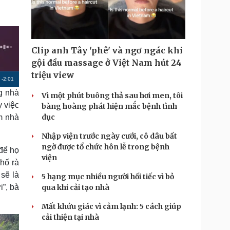
Doanh nghiệp 24h
Tin Công nghệ
Doanh nhân
Trải nghiệm
ì cộng đồng
Chuyển đổi số
Clip anh Tây 'phê' và ngơ ngác khi
u lịch
Podcast
gội đầu massage ở Việt Nam hút 24
Tư vấn
Câu chuyện thời sự
triệu view
R
-
2:01
Săn Tour
Đọc truyện đêm khuya
heck-in
Cửa sổ tình yêu
g nhà
Vì một phút buông thả sau hơi men, tôi
e
Kể chuyện cho bé
y việc
bàng hoàng phát hiện mắc bệnh tình
m
Hạt giống tâm hồn
dục
m nhà
a
Nhập viện trước ngày cưới, cô dâu bất
i
ngờ được tổ chức hôn lễ trong bệnh
để họ
n
viện
hố rà
i
sẽ là
5 hạng mục nhiều người hối tiếc vì bỏ
i”, bà
qua khi cải tạo nhà
n
g
Mất khứu giác vì cảm lạnh: 5 cách giúp
cải thiện tại nhà
T