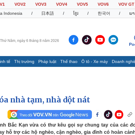
V1
VOV2
VOV3
VOV4
VOV5
VOV6
VOV GT
a Indonesia
/
日本語
/
ខ្មែរ
/
한국어
/
ພາ
Thứ Năm, ngày 6 tháng 8 năm 2026
Po
inh tế
Thị trường
Pháp luật
Thể thao
Ô tô - Xe máy
Doanh nghi
Thế giới
Multimedia
K
Quan sát
Video
B
Cuộc sống đó đây
Ảnh
K
Hồ sơ
E-Magazine
óa nhà tạm, nhà dột nát
Infographic
Thể thao
Ô tô - Xe máy
D
ỉnh Bắc Kạn vừa có thư kêu gọi sự chung tay của các đơ
ay hỗ trợ các hộ nghèo, cận nghèo, gia đình có hoàn cản
Bóng đá
Ô tô
T