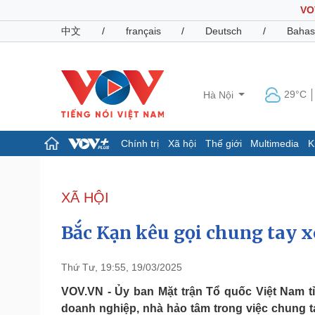
VO
中文
/
français
/
Deutsch
/
Bahas
29°C
Hà Nội
Chính trị
Xã hội
Thế giới
Multimedia
K
Chính trị
Xã hội
Đảng
Tin 24h
XÃ HỘI
Tổ chức nhân sự
Dự báo thời tiết
Quốc hội
Giáo dục
Bắc Kạn kêu gọi chung tay x
Nhận diện sự thật
Dấu ấn VOV
Việc làm
Biển đảo
Thứ Tư, 19:55, 19/03/2025
Pháp luật
Quân sự - Quốc phòng
VOV.VN - Ủy ban Mặt trận Tổ quốc Việt Nam t
doanh nghiệp, nhà hảo tâm trong việc chung t
Vụ án
Vũ khí