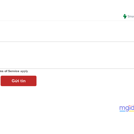
ms of Service
apply.
Gửi tin