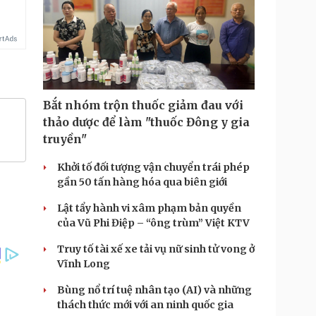
Bắt nhóm trộn thuốc giảm đau với
thảo dược để làm "thuốc Đông y gia
truyền"
Khởi tố đối tượng vận chuyển trái phép
gần 50 tấn hàng hóa qua biên giới
Lật tẩy hành vi xâm phạm bản quyền
của Vũ Phi Điệp – “ông trùm” Việt KTV
Truy tố tài xế xe tải vụ nữ sinh tử vong ở
Vĩnh Long
Bùng nổ trí tuệ nhân tạo (AI) và những
thách thức mới với an ninh quốc gia