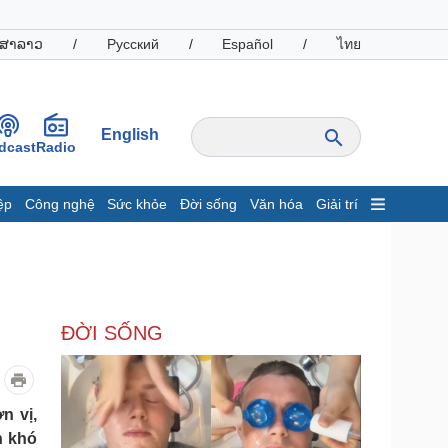
ສາລາວ
/
Русский
/
Español
/
ไทย
English
dcast
Radio
ệp
Công nghệ
Sức khỏe
Đời sống
Văn hóa
Giải trí
inh tế
Thị trường
ất động sản
Giá vàng
hởi nghiệp
Tiêu dùng
Tỷ giá
ĐỜI SỐNG
Chứng khoán
Giá cà phê
oanh nghiệp
Công nghệ
n vị,
h khó
hông tin doanh nghiệp
Sành điệu