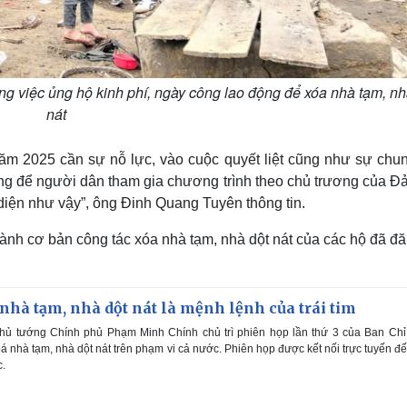
 việc ủng hộ kinh phí, ngày công lao động để xóa nhà tạm, nh
nát
năm 2025 cần sự nỗ lực, vào cuộc quyết liệt cũng như sự chun
động để người dân tham gia chương trình theo chủ trương của Đ
iện như vậy”, ông Đinh Quang Tuyên thông tin.
ành cơ bản công tác xóa nhà tạm, nhà dột nát của các hộ đã đă
nhà tạm, nhà dột nát là mệnh lệnh của trái tim
Thủ tướng Chính phủ Phạm Minh Chính chủ trì phiên họp lần thứ 3 của Ban Chỉ
oá nhà tạm, nhà dột nát trên phạm vi cả nước. Phiên họp được kết nối trực tuyến đ
c.