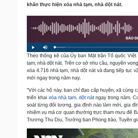
Tin nóng
Việt Nam
khăn thực hiện xóa nhà tạm, nhà dột nát.
Tư vấn luật
Phân tích
Sức khỏe
Đời sống
Dinh dưỡng - món ngon
Nhà đẹp
Cây thuốc
Blog
L
P
M
o
l
u
Sản phụ khoa
Tình yêu - Gia đình
a
Theo thống kê của Ủy ban Mặt trận Tổ quốc Việt 
a
t
d
y
e
Nhi khoa
e
tạm, nhà dột nát. Trên cơ sở nhu cầu, nguyện vọng 
d
Nam khoa
:
xóa 4.716 nhà tạm, nhà dột nát và đang tiếp tục 
5
.
Làm đẹp - giảm cân
0
mới ngay trong năm nay.
4
Phòng mạch online
%
Ăn sạch sống khỏe
“Với các hộ này, ban chỉ đạo cấp huyện, xã cùng 
triển khai
xóa nhà tạm, dột nát
ngay trong năm. Cơ
Cải chính
soát từng đối tượng, gia đình nào làm mới, gia đ
nhiệm vụ mà cơ quan thường trực tham mưu để Ban C
Trương Thu Dịu, Trưởng ban Phong trào, Tuyên giá