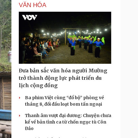
i
VĂN HÓA
m
e
Đưa bản sắc văn hóa người Mường
trở thành động lực phát triển du
lịch cộng đồng
Ba phim Việt cùng “đổ bộ” phòng vé
tháng 8, đối đầu loạt bom tấn ngoại
Thanh âm vượt đại dương: Chuyện chưa
kể về bản tình ca từ chốn ngục tù Côn
Đảo