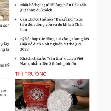
Nhặt bỏ 'hạt sạn' để làng biển Đắk Lắk
giữ chân du khách
Cần Thơ cụ thể hóa “Ba kết nối”, xúc
tiến đón dòng vốn và du khách Thái
à dột
Lan
Ký kết hợp tác đăng cai Vòng chung kết
g tay
Giải Vô địch Golf nghiệp dư thế giới
2027
ảng là
Khách châu Âu "săn tìm" du lịch Việt
Nam, nhắm đến 2 thành phố lớn
ng ký
THỊ TRƯỜNG
 đạo
ến 63