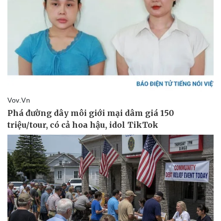
Vụ án
Vũ khí
Tin nóng
Việt Nam
Tư vấn luật
Phân tích