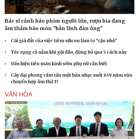
Bác sĩ cảnh báo phim người lớn, rượu bia đang
âm thầm bào mòn "bản lĩnh đàn ông"
Cái giá đắt của việc tiêm silicon làm to "cậu nhỏ"
Tóc rụng cả nắm khi gội đầu, đừng bỏ qua 5 cách này
Dấu hiệu tiền mãn kinh sớm phụ nữ cần biết
Cây đại phong cầm tấu một bản nhạc suốt 639 năm vừa
chuyển hợp âm thứ 17
VĂN HÓA