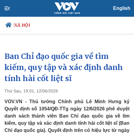
English
XÃ HỘI
/
Ban Chỉ đạo quốc gia về tìm
Chính trị
Xã hội
Đảng
Tin 24h
kiếm, quy tập và xác định danh
Tổ chức nhân sự
Dự báo thời tiết
tính hài cốt liệt sĩ
Quốc hội
Giáo dục
Nhận diện sự thật
Dấu ấn VOV
Việc làm
Thứ Sáu, 19:01, 12/06/2026
Biển đảo
VOV.VN - Thủ tướng Chính phủ Lê Minh Hưng ký
Quyết định số 1054/QĐ-TTg ngày 12/6/2026 phê duyệt
danh sách thành viên Ban Chỉ đạo quốc gia về tìm
kiếm, quy tập và xác định danh tính hài cốt liệt sĩ (Ban
Chỉ đạo quốc gia). Quyết định trên có hiệu lực từ ngày