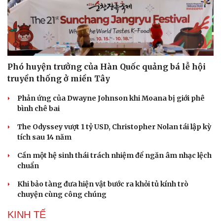
Phó huyện trưởng của Hàn Quốc quảng bá lễ hội
truyền thống ở miền Tây
Phản ứng của Dwayne Johnson khi Moana bị giới phê
bình chê bai
The Odyssey vượt 1 tỷ USD, Christopher Nolan tái lập kỳ
tích sau 14 năm
Cần một hệ sinh thái trách nhiệm để ngăn âm nhạc lệch
chuẩn
Khi bảo tàng đưa hiện vật bước ra khỏi tủ kính trò
chuyện cùng công chúng
KINH TẾ