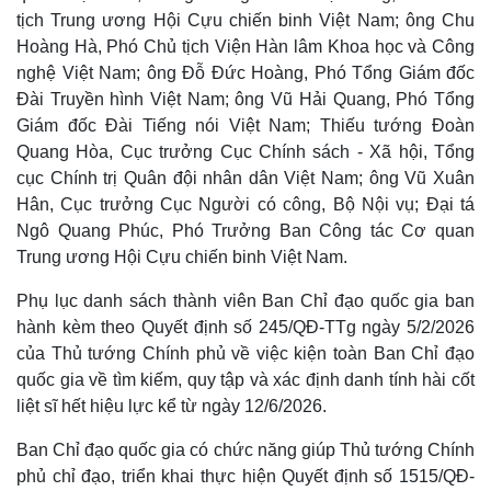
tịch Trung ương Hội Cựu chiến binh Việt Nam; ông Chu
Hoàng Hà, Phó Chủ tịch Viện Hàn lâm Khoa học và Công
nghệ Việt Nam; ông Đỗ Đức Hoàng, Phó Tổng Giám đốc
Đài Truyền hình Việt Nam; ông Vũ Hải Quang, Phó Tổng
Giám đốc Đài Tiếng nói Việt Nam; Thiếu tướng Đoàn
Quang Hòa, Cục trưởng Cục Chính sách - Xã hội, Tổng
cục Chính trị Quân đội nhân dân Việt Nam; ông Vũ Xuân
Hân, Cục trưởng Cục Người có công, Bộ Nội vụ; Đại tá
Ngô Quang Phúc, Phó Trưởng Ban Công tác Cơ quan
Trung ương Hội Cựu chiến binh Việt Nam.
Phụ lục danh sách thành viên Ban Chỉ đạo quốc gia ban
Thế giới
Multimedia
hành kèm theo Quyết định số 245/QĐ-TTg ngày 5/2/2026
Quan sát
Video
của Thủ tướng Chính phủ về việc kiện toàn Ban Chỉ đạo
Cuộc sống đó đây
Ảnh
quốc gia về tìm kiếm, quy tập và xác định danh tính hài cốt
Hồ sơ
E-Magazine
liệt sĩ hết hiệu lực kể từ ngày 12/6/2026.
Infographic
Ban Chỉ đạo quốc gia có chức năng giúp Thủ tướng Chính
phủ chỉ đạo, triển khai thực hiện Quyết định số 1515/QĐ-