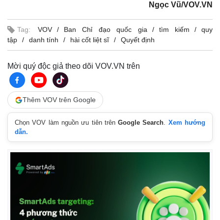
Ngọc Vũ/VOV.VN
Giá cà phê
Tag:
VOV
Ban Chỉ đạo quốc gia
tìm kiếm
quy
tập
danh tính
hài cốt liệt sĩ
Quyết định
Mời quý độc giả theo dõi VOV.VN trên
Thêm VOV trên Google
Chọn VOV làm nguồn ưu tiên trên
Google Search
.
Xem hướng
dẫn.