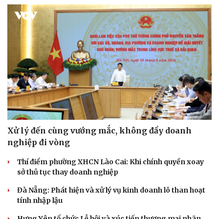
Xử lý đến cùng vướng mắc, không đẩy doanh
nghiệp đi vòng
Văn hóa
Giải trí
Sân khấu - Điện ảnh
Nghệ sĩ
Thí điểm phường XHCN Lào Cai: Khi chính quyền xoay
Văn học
Thời trang
sở thủ tục thay doanh nghiệp
Âm nhạc
Sao Việt
Di sản
Đà Nẵng: Phát hiện và xử lý vụ kinh doanh lô than hoạt
tính nhập lậu
Hưng Yên tổ chức Lễ hội và xúc tiến thương mại nhãn