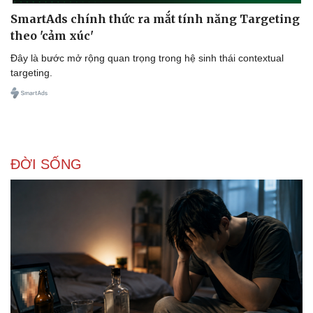
SmartAds chính thức ra mắt tính năng Targeting
theo 'cảm xúc'
Đây là bước mở rộng quan trọng trong hệ sinh thái contextual
targeting.
Sức khỏe
Đời sống
Dinh dưỡng - món ngon
Nhà đẹp
Cây thuốc
Blog
Sản phụ khoa
Tình yêu - Gia đình
ĐỜI SỐNG
Nhi khoa
Nam khoa
Làm đẹp - giảm cân
Phòng mạch online
Ăn sạch sống khỏe