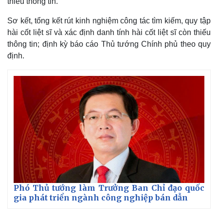
thiếu thông tin.
Sơ kết, tổng kết rút kinh nghiệm công tác tìm kiếm, quy tập
hài cốt liệt sĩ và xác định danh tính hài cốt liệt sĩ còn thiếu
thông tin; định kỳ báo cáo Thủ tướng Chính phủ theo quy
định.
Kinh tế
Thị trường
Bất động sản
Giá vàng
Phó Thủ tướng làm Trưởng Ban Chỉ đạo quốc
Khởi nghiệp
Tiêu dùng
gia phát triển ngành công nghiệp bán dẫn
Tỷ giá
Chứng khoán