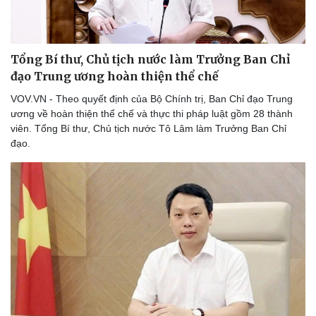
Tổng Bí thư, Chủ tịch nước làm Trưởng Ban Chỉ
Doanh nghiệp
Công nghệ
đạo Trung ương hoàn thiện thể chế
Thông tin doanh nghiệp
Sành điệu
VOV.VN - Theo quyết định của Bộ Chính trị, Ban Chỉ đạo Trung
Doanh nghiệp 24h
Tin Công nghệ
ương về hoàn thiện thể chế và thực thi pháp luật gồm 28 thành
Doanh nhân
Trải nghiệm
viên. Tổng Bí thư, Chủ tịch nước Tô Lâm làm Trưởng Ban Chỉ
Vì cộng đồng
Chuyển đổi số
đạo.