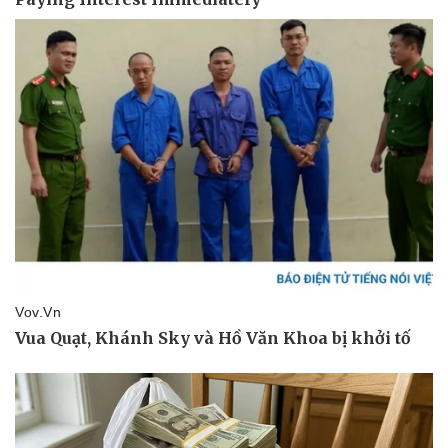
Thể thao
Ô tô - Xe máy
Bóng đá
Ô tô
Lịch thi đấu bóng đá
Xe máy
Thế giới thể thao
Tư vấn
eSports
Hậu trường