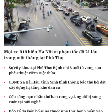
Một xe ô tô biển Hà Nội vi phạm tốc độ 21 lần
trong một tháng tại Phú Thọ
Sự cố y khoa tại Phú Thọ: Bệnh nhi 8 tuổi tử vong sau
phẫu thuật viêm ruột thừa
UBND xã Hải Hậu, tỉnh Ninh Bình thông báo thu hồi đất
xây dựng hạ tầng khu dân cư
Cứu sống nạn nhân thứ hai trong vụ 4 người bị sóng
cuốn tại Mũi Nghê
Bộ Y tế dự kiến bổ sung thuốc ung thư, bệnh hiếm vào