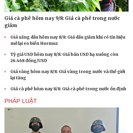
Giá cà phê hôm nay 9/8: Giá cà phê trong nước
giảm
Giá xăng dầu hôm nay 8/8: Giá dầu giảm khi có tín hiệu
mở lại eo biển Hormuz
Tỷ giá USD hôm nay 8/8: Giá bán USD hạ xuống còn
26.468 đồng/USD
Giá vàng hôm nay 8/8: Giá vàng trong nước và thế giới
lại tăng
Giá cà phê hôm nay 8/8: Giá cà phê trong nước ổn định
PHÁP LUẬT
Du lịch
Podcast
Tư vấn
Câu chuyện thời sự
Săn Tour
Đọc truyện đêm khuya
check-in
Cửa sổ tình yêu
Kể chuyện cho bé