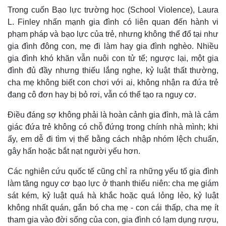
Trong cuốn Bạo lực trường học (School Violence), Laura
L. Finley nhấn mạnh gia đình có liên quan đến hành vi
phạm pháp và bạo lực của trẻ, nhưng không thể đổ tại như
gia đình đông con, mẹ đi làm hay gia đình nghèo. Nhiều
gia đình khó khăn vẫn nuôi con tử tế; ngược lại, một gia
đình đủ đầy nhưng thiếu lắng nghe, kỷ luật thất thường,
cha mẹ không biết con chơi với ai, không nhận ra đứa trẻ
đang cô đơn hay bị bỏ rơi, vẫn có thể tạo ra nguy cơ.
Điều đáng sợ không phải là hoàn cảnh gia đình, mà là cảm
giác đứa trẻ không có chỗ đứng trong chính nhà mình; khi
ấy, em dễ đi tìm vị thế bằng cách nhập nhóm lệch chuẩn,
gây hấn hoặc bắt nạt người yếu hơn.
Các nghiên cứu quốc tế cũng chỉ ra những yếu tố gia đình
làm tăng nguy cơ bạo lực ở thanh thiếu niên: cha mẹ giám
sát kém, kỷ luật quá hà khắc hoặc quá lỏng lẻo, kỷ luật
không nhất quán, gắn bó cha mẹ - con cái thấp, cha mẹ ít
tham gia vào đời sống của con, gia đình có lạm dụng rượu,