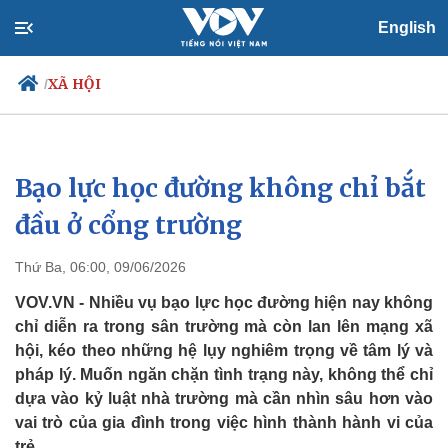
English
XÃ HỘI
/
Bạo lực học đường không chỉ bắt
Chính trị
Xã hội
Đảng
Tin 24h
đầu ở cổng trường
Tổ chức nhân sự
Dự báo thời tiết
Quốc hội
Giáo dục
Thứ Ba, 06:00, 09/06/2026
Nhận diện sự thật
Dấu ấn VOV
Việc làm
VOV.VN - Nhiều vụ bạo lực học đường hiện nay không
Biển đảo
chỉ diễn ra trong sân trường mà còn lan lên mạng xã
hội, kéo theo những hệ lụy nghiêm trọng về tâm lý và
pháp lý. Muốn ngăn chặn tình trạng này, không thể chỉ
dựa vào kỷ luật nhà trường mà cần nhìn sâu hơn vào
vai trò của gia đình trong việc hình thành hành vi của
trẻ.