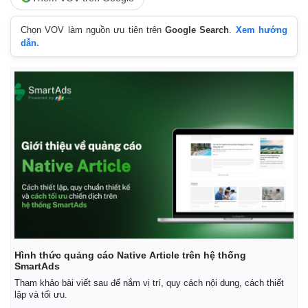
Vụ án
Vũ khí
Tin nóng
Việt Nam
Chọn VOV làm nguồn ưu tiên trên
Google Search
.
Xem hướng
Tư vấn luật
Phân tích
dẫn.
Hình thức quảng cáo Native Article trên hệ thống
SmartAds
Tham khảo bài viết sau để nắm vị trí, quy cách nội dung, cách thiết
lập và tối ưu.