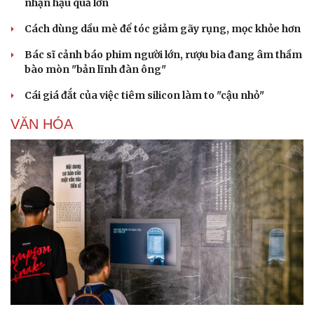
nhận hậu quả lớn
Cách dùng dầu mè để tóc giảm gãy rụng, mọc khỏe hơn
Bác sĩ cảnh báo phim người lớn, rượu bia đang âm thầm
bào mòn "bản lĩnh đàn ông"
Cái giá đắt của việc tiêm silicon làm to "cậu nhỏ"
VĂN HÓA
Văn hóa
Giải trí
Sân khấu - Điện ảnh
Nghệ sĩ
Văn học
Thời trang
Âm nhạc
Sao Việt
Di sản