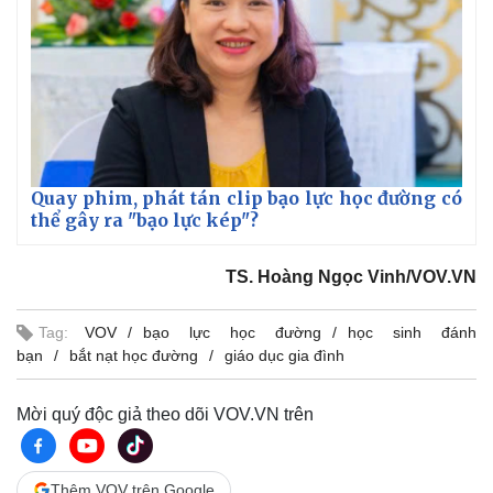
Quay phim, phát tán clip bạo lực học đường có
thể gây ra "bạo lực kép"?
TS. Hoàng Ngọc Vinh/VOV.VN
Tag:
VOV
bạo lực học đường
học sinh đánh
bạn
bắt nạt học đường
giáo dục gia đình
Mời quý độc giả theo dõi VOV.VN trên
Pháp luật
Quân sự - Quốc phòng
Thêm VOV trên Google