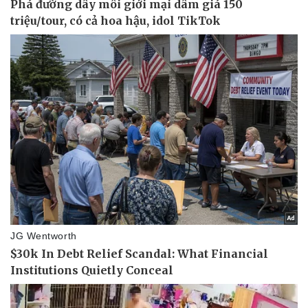
Thể thao
Ô tô - Xe máy
Bóng đá
Ô tô
Lịch thi đấu bóng đá
Xe máy
Thế giới thể thao
Tư vấn
eSports
Hậu trường