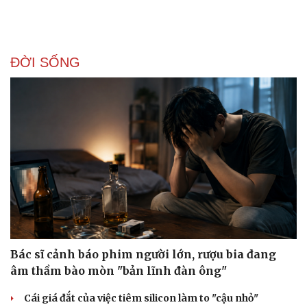
ĐỜI SỐNG
Doanh nghiệp
Công nghệ
Thông tin doanh nghiệp
Sành điệu
Doanh nghiệp 24h
Tin Công nghệ
Doanh nhân
Trải nghiệm
Vì cộng đồng
Chuyển đổi số
Bác sĩ cảnh báo phim người lớn, rượu bia đang
âm thầm bào mòn "bản lĩnh đàn ông"
Cái giá đắt của việc tiêm silicon làm to "cậu nhỏ"