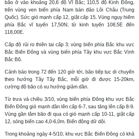
bão ở vào khoảng 20,6 độ Vĩ Bắc; 110,5 độ Kinh Đông,
trên vùng ven biển phía Nam bán đảo Lôi Châu (Trung
Quốc). Sức gió mạnh cấp 12, giật cấp 15. Vùng nguy hiểm
phía Bắc vĩ tuyến 17,50N; từ kinh tuyến 108,5E đến
118,00E.
Cấp độ rủi ro thiên tai cấp 3: vùng biển phía Bắc khu vực
Bắc Biển Đông và vùng biển phía Tây khu vực Bắc Vịnh
Bắc Bộ.
Cảnh báo trong 72 đến 120 giờ tới, bão tiếp tục di chuyển
theo hướng Tây Tây Bắc, mỗi giờ đi được 15-20km,
cường độ bão có xu hướng giảm dần.
Thế giới
Multimedia
Quan sát
Video
Từ trưa và chiều 3/10, vùng biển phía Đông khu vực Bắc
Cuộc sống đó đây
Ảnh
Biển Đông gió mạnh dần lên cấp 6-7, sau tăng lên cấp 8-9.
Hồ sơ
E-Magazine
Vùng gần tâm bão đi qua có gió mạnh cấp 10-11, giật cấp
Infographic
12, sóng biển cao 4,0-6,0m. Biển động dữ dội.
Trong khoảng ngày 4-5/10, khu vực Bắc Biển Đông có khả