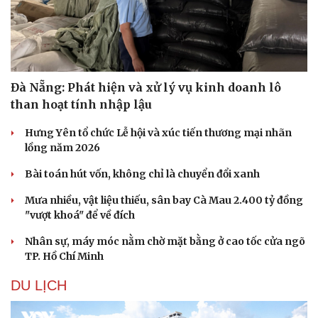
Đà Nẵng: Phát hiện và xử lý vụ kinh doanh lô
than hoạt tính nhập lậu
Sức khỏe
Đời sống
Dinh dưỡng - món ngon
Nhà đẹp
Hưng Yên tổ chức Lễ hội và xúc tiến thương mại nhãn
Cây thuốc
Blog
lồng năm 2026
Sản phụ khoa
Tình yêu - Gia đình
Nhi khoa
Bài toán hút vốn, không chỉ là chuyển đổi xanh
Nam khoa
Mưa nhiều, vật liệu thiếu, sân bay Cà Mau 2.400 tỷ đồng
Làm đẹp - giảm cân
"vượt khoá" để về đích
Phòng mạch online
Ăn sạch sống khỏe
Nhân sự, máy móc nằm chờ mặt bằng ở cao tốc cửa ngõ
TP. Hồ Chí Minh
DU LỊCH