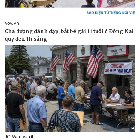
Vụ án
Vũ khí
Tin nóng
Việt Nam
Tư vấn luật
Phân tích