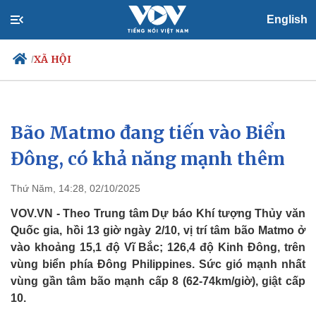
English
XÃ HỘI
/
Bão Matmo đang tiến vào Biển
Chính trị
Xã hội
Đảng
Tin 24h
Đông, có khả năng mạnh thêm
Tổ chức nhân sự
Dự báo thời tiết
Quốc hội
Giáo dục
Thứ Năm, 14:28, 02/10/2025
Nhận diện sự thật
Dấu ấn VOV
Việc làm
VOV.VN - Theo Trung tâm Dự báo Khí tượng Thủy văn
Biển đảo
Quốc gia, hồi 13 giờ ngày 2/10, vị trí tâm bão Matmo ở
vào khoảng 15,1 độ Vĩ Bắc; 126,4 độ Kinh Đông, trên
vùng biển phía Đông Philippines. Sức gió mạnh nhất
vùng gần tâm bão mạnh cấp 8 (62-74km/giờ), giật cấp
10.