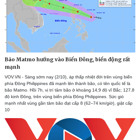
Thể thao
Ô tô - Xe máy
Bóng đá
Ô tô
Lịch thi đấu bóng đá
Xe máy
Thế giới thể thao
Tư vấn
eSports
Hậu trường
Bão Matmo hướng vào Biển Đông, biển động rất
mạnh
VOV.VN - Sáng sớm nay (2/10), áp thấp nhiệt đới trên vùng biển
phía Đông Philippines đã mạnh lên thành bão, có tên quốc tế là
bão Matmo. Hồi 7h, vị trí tâm bão ở khoảng 14,9 độ vĩ Bắc; 127,8
độ kinh Đông, trên vùng biển phía Đông Philippines. Sức gió
mạnh nhất vùng gần tâm bão đạt cấp 8 (62–74 km/giờ), giật cấp
10