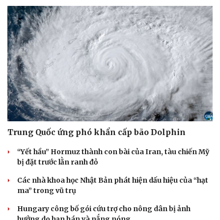
Trung Quốc ứng phó khẩn cấp bão Dolphin
“Yết hầu” Hormuz thành con bài của Iran, tàu chiến Mỹ
bị đặt trước lằn ranh đỏ
Du lịch
Podcast
Các nhà khoa học Nhật Bản phát hiện dấu hiệu của “hạt
Tư vấn
Câu chuyện thời sự
ma” trong vũ trụ
Săn Tour
Đọc truyện đêm khuya
check-in
Cửa sổ tình yêu
Hungary công bố gói cứu trợ cho nông dân bị ảnh
Kể chuyện cho bé
hưởng do hạn hán và nắng nóng