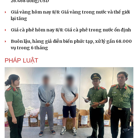
26.468 đồng/USD
Giá vàng hôm nay 8/8: Giá vàng trong nước và thế giới
lại tăng
Giá cà phê hôm nay 8/8: Giá cà phê trong nước ổn định
Buôn lậu, hàng giả diễn biến phức tạp, xử lý gần 68.000
vụ trong 6 tháng
PHÁP LUẬT
Văn hóa
Giải trí
Sân khấu - Điện ảnh
Nghệ sĩ
Văn học
Thời trang
Âm nhạc
Sao Việt
Di sản