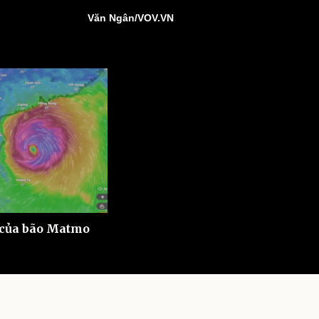
ì cộng đồng
Chuyển đổi số
Văn Ngân/VOV.VN
u lịch
Podcast
Tư vấn
Câu chuyện thời sự
Săn Tour
Đọc truyện đêm khuya
heck-in
Cửa sổ tình yêu
Kể chuyện cho bé
Hạt giống tâm hồn
 của bão Matmo