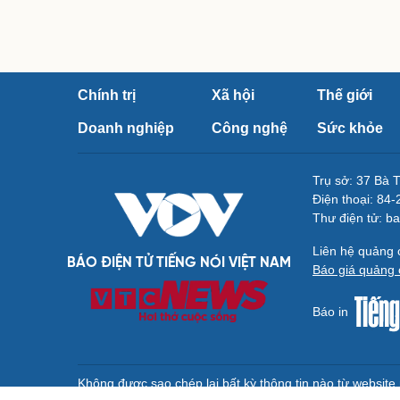
Chính trị
Xã hội
Thế giới
Doanh nghiệp
Công nghệ
Sức khỏe
Trụ sở: 37 Bà 
Điện thoại: 84
Thư điện tử: b
Liên hệ quảng
BÁO ĐIỆN TỬ TIẾNG NÓI VIỆT NAM
Báo giá quảng 
Báo in
Không được sao chép lại bất kỳ thông tin nào từ websit