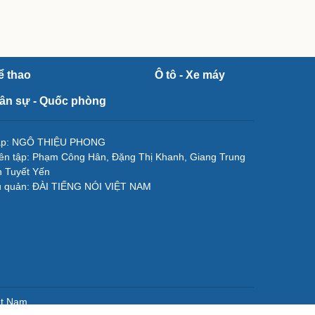
ể thao
Ô tô - Xe máy
ân sự - Quốc phòng
tập: NGÔ THIỆU PHONG
ên tập: Phạm Công Hân, Đặng Thị Khanh, Giang Trung
 Tuyết Yến
ủ quản: ĐÀI TIẾNG NÓI VIỆT NAM
ệt Nam