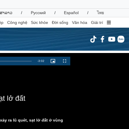
ສາລາວ
/
Русский
/
Español
/
ไทย
ệp
Công nghệ
Sức khỏe
Đời sống
Văn hóa
Giải trí
inh tế
Thị trường
Remaining
-
3:02
Picture-
Fullscreen
in-
ất động sản
Giá vàng
Picture
Time
hởi nghiệp
Tiêu dùng
Tỷ giá
Chứng khoán
Giá cà phê
t lở đất
oanh nghiệp
Công nghệ
hông tin doanh nghiệp
Sành điệu
y ra lũ quét, sạt lở đất ở vùng
Doanh nghiệp 24h
Tin Công nghệ
Doanh nhân
Trải nghiệm