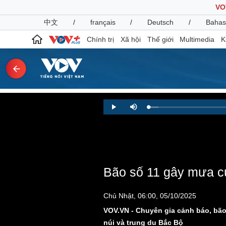
VO
中文
/
français
/
Deutsch
/
Bahas
Chính trị
Xã hội
Thế giới
Multimedia
K
Chính trị
Xã hội
Loaded
:
Play
Mute
2.73%
Đảng
Tin 24h
Tổ chức nhân sự
Dự báo thời tiết
Quốc hội
Giáo dục
Nhận diện sự thật
Dấu ấn VOV
Việc làm
Bão số 11 gây mưa cực
Biển đảo
Pháp luật
Quân sự - Quốc phòng
Chủ Nhật, 06:00, 05/10/2025
Vụ án
Vũ khí
VOV.VN - Chuyên gia cảnh báo, bão 
Tin nóng
Việt Nam
núi và trung du Bắc Bộ
Tư vấn luật
Phân tích