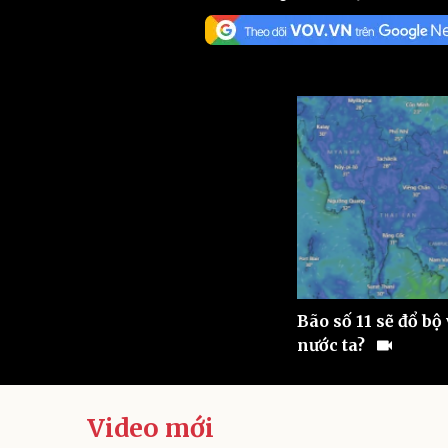
Sức khỏe
Đời sống
Dinh dưỡng - món ngon
Nhà đẹp
Cây thuốc
Blog
Sản phụ khoa
Tình yêu - Gia đình
Nhi khoa
Nam khoa
Làm đẹp - giảm cân
Phòng mạch online
Ăn sạch sống khỏe
Cải chính
Bão số 11 sẽ đổ b
nước ta?
Video mới