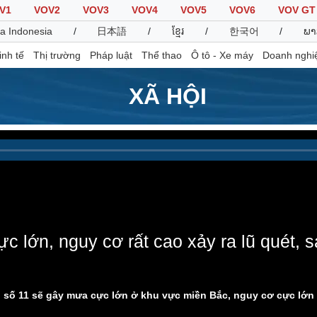
V1
VOV2
VOV3
VOV4
VOV5
VOV6
VOV GT
a Indonesia
/
日本語
/
ខ្មែរ
/
한국어
/
ພາ
inh tế
Thị trường
Pháp luật
Thể thao
Ô tô - Xe máy
Doanh nghi
XÃ HỘI
Thế giới
Multimedia
K
Quan sát
Video
B
Cuộc sống đó đây
Ảnh
K
Hồ sơ
E-Magazine
Infographic
 lớn, nguy cơ rất cao xảy ra lũ quét, sạ
Thể thao
Ô tô - Xe máy
D
Bóng đá
Ô tô
T
số 11 sẽ gây mưa cực lớn ở khu vực miền Bắc, nguy cơ cực lớn xả
Lịch thi đấu bóng đá
Xe máy
Thế giới thể thao
Tư vấn