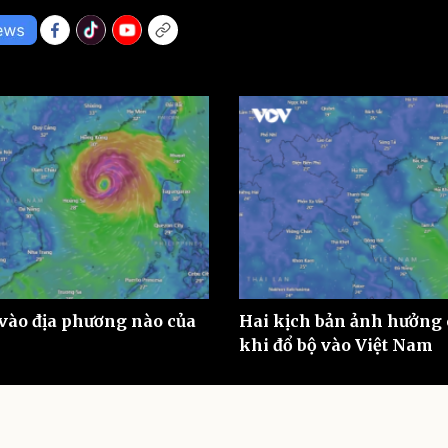
eSports
V
Hậu trường
Văn hóa
Giải trí
D
Sân khấu - Điện ảnh
Nghệ sĩ
Văn học
Thời trang
Âm nhạc
Sao Việt
c
Di sản
ộ vào địa phương nào của
Hai kịch bản ảnh hưởng
khi đổ bộ vào Việt Nam