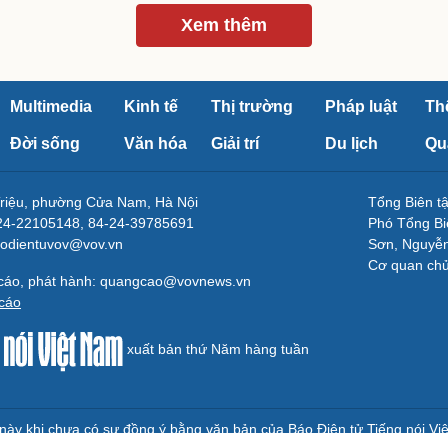
Xem thêm
Multimedia
Kinh tế
Thị trường
Pháp luật
Th
Đời sống
Văn hóa
Giải trí
Du lịch
Qu
Triệu, phường Cửa Nam, Hà Nội
Tổng Biên 
-24-22105148, 84-24-39785691
Phó Tổng Bi
aodientuvov@vov.vn
Sơn, Nguyễn
Cơ quan ch
 cáo, phát hành: quangcao@vovnews.vn
cáo
xuất bản thứ Năm hàng tuần
e này khi chưa có sự đồng ý bằng văn bản của Báo Điện tử Tiếng nói Vi