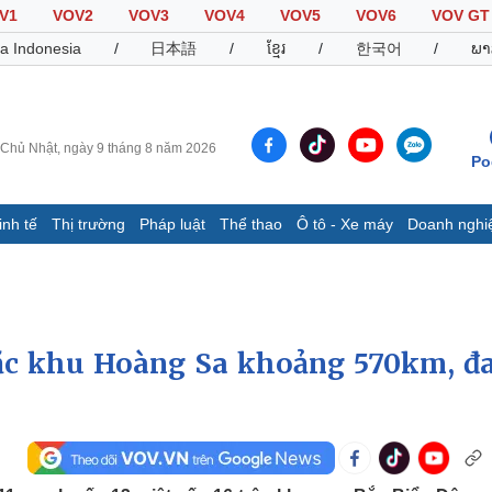
V1
VOV2
VOV3
VOV4
VOV5
VOV6
VOV GT
a Indonesia
/
日本語
/
ខ្មែរ
/
한국어
/
ພາ
Chủ Nhật, ngày 9 tháng 8 năm 2026
Po
inh tế
Thị trường
Pháp luật
Thể thao
Ô tô - Xe máy
Doanh nghi
Thế giới
Multimedia
K
Quan sát
Video
B
Cuộc sống đó đây
Ảnh
K
Hồ sơ
E-Magazine
 đặc khu Hoàng Sa khoảng 570km, đ
Infographic
Thể thao
Ô tô - Xe máy
D
Bóng đá
Ô tô
T