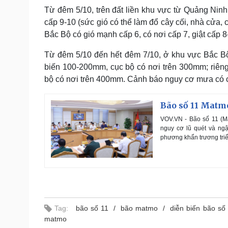
Từ đêm 5/10, trên đất liền khu vực từ Quảng Nin
cấp 9-10 (sức gió có thể làm đổ cây cối, nhà cửa, c
Bắc Bộ có gió mạnh cấp 6, có nơi cấp 7, giật cấp 8
Từ đêm 5/10 đến hết đêm 7/10, ở khu vực Bắc B
biến 100-200mm, cục bộ có nơi trên 300mm; riên
bộ có nơi trên 400mm. Cảnh báo nguy cơ mưa có 
Bão số 11 Matmo:
VOV.VN - Bão số 11 (M
nguy cơ lũ quét và ng
phương khẩn trương triể
Tag:
bão số 11
bão matmo
diễn biến bão số
matmo