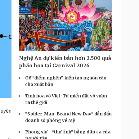
Nghệ An dự kiến bắn hơn 2.500 quả
pháo hoa tại Carnival 2026
Gỡ "điểm nghẽn", kiến tạo nguồn cầu
cho xuất bản
Tinh hoa võ Việt: Từ miền đất võ vươn
ra thế giới
huyển
“Spider-Man: Brand New Day” dẫn đầu
doanh số phòng vé Mỹ
Phong slư - “thư tình” bằng dân ca của
người Tày