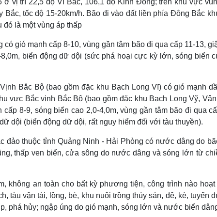
 vị trí 22,5 độ Vĩ Bắc, 106,1 độ Kinh Đông; trên khu vực vùn
 Bắc, tốc độ 15-20km/h. Bão đi vào đất liền phía Đông Bắc kh
u đó là một vùng áp thấp
 có gió mạnh cấp 8-10, vùng gần tâm bão đi qua cấp 11-13, giậ
-8,0m, biển động dữ dội (sức phá hoại cực kỳ lớn, sóng biển c
 Vịnh Bắc Bộ (bao gồm đặc khu Bạch Long Vĩ) có gió mạnh dầ
, khu vực Bắc vịnh Bắc Bộ (bao gồm đặc khu Bạch Long Vỹ, Vân
 cấp 8-9, sóng biển cao 2,0-4,0m, vùng gần tâm bão đi qua cấ
dữ dội (biển động dữ dội, rất nguy hiểm đối với tàu thuyền).
ác đảo thuộc tỉnh Quảng Ninh - Hải Phòng có nước dâng do bã
ũng, thấp ven biển, cửa sông do nước dâng và sóng lớn từ chi
m, không an toàn cho bất kỳ phương tiện, công trình nào hoạt
, tàu vận tải, lồng, bè, khu nuôi trồng thủy sản, đê, kè, tuyến
úp, phá hủy; ngập úng do gió mạnh, sóng lớn và nước biển dân