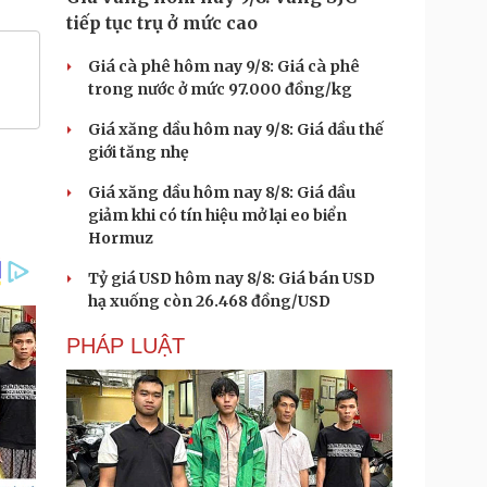
tiếp tục trụ ở mức cao
Giá cà phê hôm nay 9/8: Giá cà phê
trong nước ở mức 97.000 đồng/kg
Giá xăng dầu hôm nay 9/8: Giá dầu thế
giới tăng nhẹ
Giá xăng dầu hôm nay 8/8: Giá dầu
giảm khi có tín hiệu mở lại eo biển
Hormuz
Tỷ giá USD hôm nay 8/8: Giá bán USD
hạ xuống còn 26.468 đồng/USD
PHÁP LUẬT