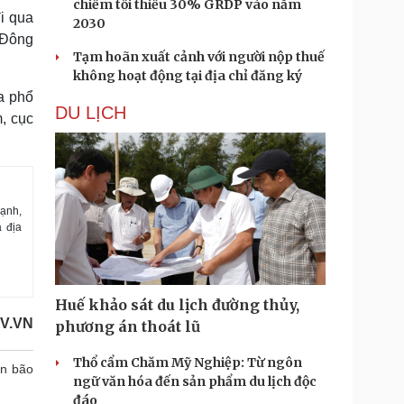
chiếm tối thiểu 30% GRDP vào năm
i qua
2030
a Đông
Tạm hoãn xuất cảnh với người nộp thuế
không hoạt động tại địa chỉ đăng ký
a phổ
DU LỊCH
, cục
ạnh,
 địa
Huế khảo sát du lịch đường thủy,
V.VN
phương án thoát lũ
Thổ cẩm Chăm Mỹ Nghiệp: Từ ngôn
ến bão
ngữ văn hóa đến sản phẩm du lịch độc
đáo