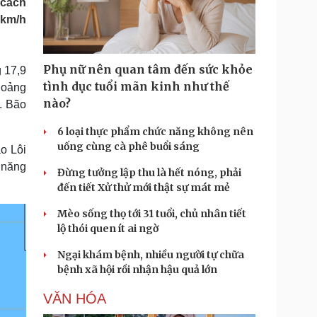
 cách
Doanh nghiệp 24h
Tin Công nghệ
5km/h
Doanh nhân
Trải nghiệm
ì cộng đồng
Chuyển đổi số
Phụ nữ nên quan tâm đến sức khỏe
g 17,9
u lịch
Podcast
tình dục tuổi mãn kinh như thế
hoảng
Tư vấn
Câu chuyện thời sự
nào?
. Bão
Săn Tour
Đọc truyện đêm khuya
heck-in
Cửa sổ tình yêu
6 loại thực phẩm chức năng không nên
Kể chuyện cho bé
uống cùng cà phê buổi sáng
o Lôi
Hạt giống tâm hồn
 năng
Đừng tưởng lập thu là hết nóng, phải
đến tiết Xử thử mới thật sự mát mẻ
Mèo sống thọ tới 31 tuổi, chủ nhân tiết
lộ thói quen ít ai ngờ
Ngại khám bệnh, nhiều người tự chữa
bệnh xã hội rồi nhận hậu quả lớn
VĂN HÓA