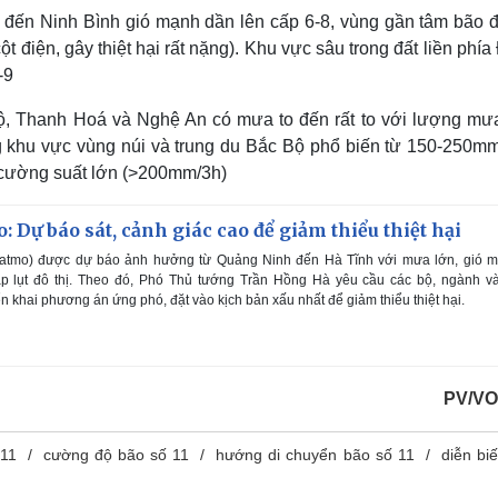
h đến Ninh Bình gió mạnh dần lên cấp 6-8, vùng gần tâm bão đ
ột điện, gây thiệt hại rất nặng). Khu vực sâu trong đất liền phí
-9
ộ, Thanh Hoá và Nghệ An có mưa to đến rất to với lượng mư
g khu vực vùng núi và trung du Bắc Bộ phổ biến từ 150-250mm
cường suất lớn (>200mm/3h)
 Dự báo sát, cảnh giác cao để giảm thiểu thiệt hại
atmo) được dự báo ảnh hưởng từ Quảng Ninh đến Hà Tĩnh với mưa lớn, gió m
ập lụt đô thị. Theo đó, Phó Thủ tướng Trần Hồng Hà yêu cầu các bộ, ngành và
n khai phương án ứng phó, đặt vào kịch bản xấu nhất để giảm thiểu thiệt hại.
PV/VO
 11
cường độ bão số 11
hướng di chuyển bão số 11
diễn bi