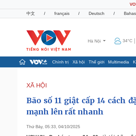
VO
中文
/
français
/
Deutsch
/
Bahas
34°C
Hà Nội
Chính trị
Xã hội
Thế giới
Multimedia
K
Chính trị
Xã hội
Đảng
Tin 24h
XÃ HỘI
Tổ chức nhân sự
Dự báo thời tiết
Quốc hội
Giáo dục
Bão số 11 giật cấp 14 cách
Nhận diện sự thật
Dấu ấn VOV
Việc làm
mạnh lên rất nhanh
Biển đảo
Pháp luật
Quân sự - Quốc phòng
Thứ Bảy, 05:33, 04/10/2025
Vụ án
Vũ khí