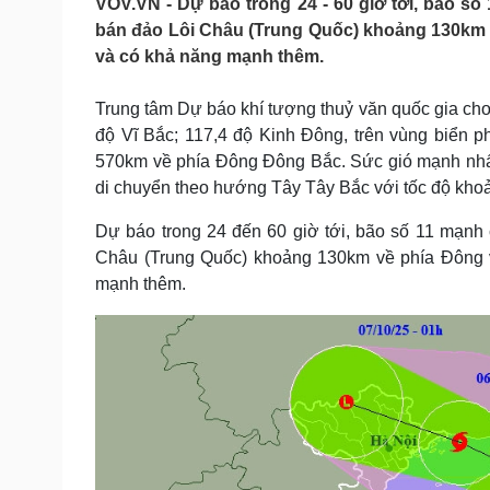
VOV.VN - Dự báo trong 24 - 60 giờ tới, bão số
Tin nóng
Việt Nam
bán đảo Lôi Châu (Trung Quốc) khoảng 130km 
Tư vấn luật
Phân tích
và có khả năng mạnh thêm.
Trung tâm Dự báo khí tượng thuỷ văn quốc gia cho 
Sức khỏe
Đời sống
độ Vĩ Bắc; 117,4 độ Kinh Đông, trên vùng biển
Dinh dưỡng - món ngon
Nhà đẹp
570km về phía Đông Đông Bắc. Sức gió mạnh nhất
Cây thuốc
Blog
di chuyển theo hướng Tây Tây Bắc với tốc độ kho
Sản phụ khoa
Tình yêu - Gia đình
Nhi khoa
Dự báo trong 24 đến 60 giờ tới, bão số 11 mạnh 
Nam khoa
Châu (Trung Quốc) khoảng 130km về phía Đông 
Làm đẹp - giảm cân
mạnh thêm.
Phòng mạch online
Ăn sạch sống khỏe
Cải chính