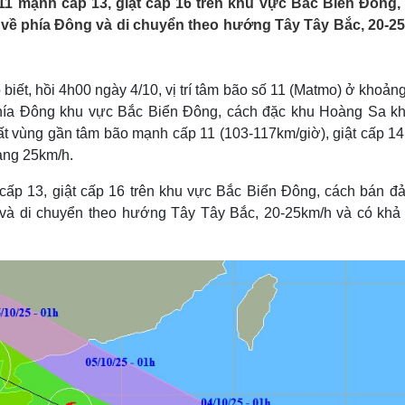
 11 mạnh cấp 13, giật cấp 16 trên khu vực Bắc Biển Đông,
Lịch thi đấu bóng đá
Xe máy
về phía Đông và di chuyển theo hướng Tây Tây Bắc, 20-2
Thế giới thể thao
Tư vấn
eSports
V
Hậu trường
biết, hồi 4h00 ngày 4/10, vị trí tâm bão số 11 (Matmo) ở khoản
Văn hóa
Giải trí
D
 phía Đông khu vực Bắc Biển Đông, cách đặc khu Hoàng Sa k
Sân khấu - Điện ảnh
Nghệ sĩ
 vùng gần tâm bão mạnh cấp 11 (103-117km/giờ), giật cấp 14
Văn học
Thời trang
ảng 25km/h.
Âm nhạc
Sao Việt
c
Di sản
cấp 13, giật cấp 16 trên khu vực Bắc Biển Đông, cách bán đả
và di chuyển theo hướng Tây Tây Bắc, 20-25km/h và có khả