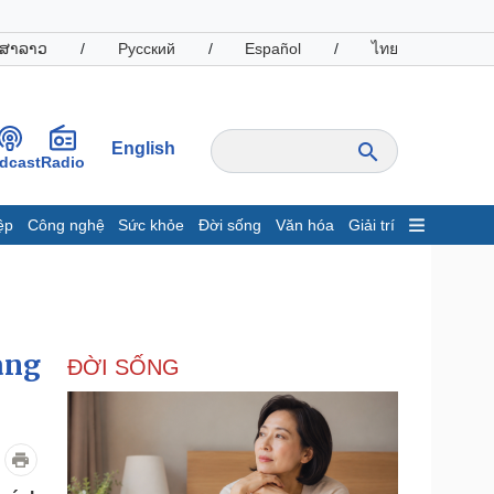
ສາລາວ
/
Русский
/
Español
/
ไทย
English
dcast
Radio
ệp
Công nghệ
Sức khỏe
Đời sống
Văn hóa
Giải trí
inh tế
Thị trường
ất động sản
Giá vàng
hởi nghiệp
Tiêu dùng
Tỷ giá
ang
ĐỜI SỐNG
Chứng khoán
Giá cà phê
oanh nghiệp
Công nghệ
hông tin doanh nghiệp
Sành điệu