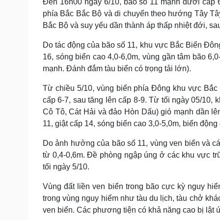
Đến 16h00 ngày 6/10, bão số 11 mạnh dưới cấp 6 ở
phía Bắc Bắc Bộ và di chuyển theo hướng Tây Tây
Bắc Bộ và suy yếu dần thành áp thấp nhiệt đới, sa
Do tác động của bão số 11, khu vực Bắc Biển Đông
16, sóng biển cao 4,0-6,0m, vùng gần tâm bão 6,0
mạnh. Đánh đắm tàu biển có trọng tải lớn).
Từ chiều 5/10, vùng biển phía Đông khu vực Bắc
cấp 6-7, sau tăng lên cấp 8-9. Từ tối ngày 05/10
Cô Tô, Cát Hải và đảo Hòn Dấu) gió mạnh dần lên
11, giật cấp 14, sóng biển cao 3,0-5,0m, biển động 
Do ảnh hưởng của bão số 11, vùng ven biển và c
từ 0,4-0,6m. Đề phòng ngập úng ở các khu vực tr
tối ngày 5/10.
Vùng đất liền ven biển trong bão cực kỳ nguy hiể
trong vùng nguy hiểm như tàu du lịch, tàu chở khách
ven biển. Các phương tiện có khả năng cao bị lật 