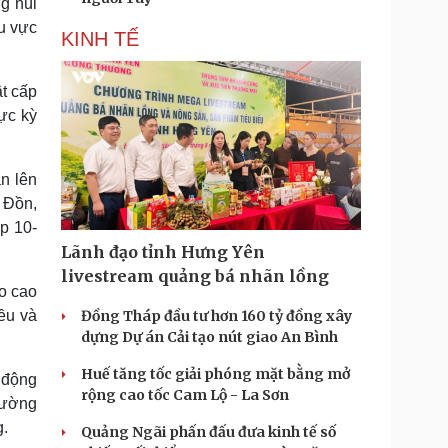
g núi
u vực
KINH TẾ
t cấp
ực kỳ
n lên
 Đồn,
p 10-
Lãnh đạo tỉnh Hưng Yên
livestream quảng bá nhãn lồng
o cao
Đồng Tháp đầu tư hơn 160 tỷ đồng xây
ều và
dựng Dự án Cải tạo nút giao An Bình
Huế tăng tốc giải phóng mặt bằng mở
 động
rộng cao tốc Cam Lộ - La Sơn
 đường
g.
Quảng Ngãi phấn đấu đưa kinh tế số