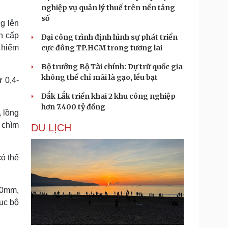
nghiệp vụ quản lý thuế trên nền tảng
số
g lên
n cấp
Đại công trình định hình sự phát triển
cực đông TP.HCM trong tương lai
 hiểm
Bộ trưởng Bộ Tài chính: Dự trữ quốc gia
không thể chỉ mãi là gạo, lều bạt
 0,4-
Đắk Lắk triển khai 2 khu công nghiệp
hơn 7.400 tỷ đồng
, lồng
 chìm
DU LỊCH
ó thể
00mm,
ục bộ