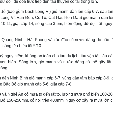
 dội, đe dọa trực tiếp đến tàu thuyền có tải trọng lớn.
 Bộ (bao gồm Bạch Long Vĩ) gió mạnh dần lên cấp 6-7, sau tăn
h Long Vĩ, Vân Đồn, Cô Tô, Cát Hải, Hòn Dấu) gió mạnh dần lê
10-11, giật cấp 14, sóng cao 3-5m, biển động dữ dội, rất nguy
n Quảng Ninh - Hải Phòng và các đảo có nước dâng do bão từ
 sông từ chiều tối 5/10.
kỳ nguy hiểm, không an toàn cho tàu du lịch, tàu vận tải, tàu cá
 ven biển. Sóng lớn, gió mạnh và nước dâng có thể gây lật,
rộng.
 đến Ninh Bình gió mạnh cấp 6-7, vùng gần tâm bão cấp 8-9, c
ng Bắc Bộ gió mạnh cấp 5-6, giật cấp 7-8.
a và Nghệ An có mưa to đến rất to, lượng mưa phổ biến 100-2
ắc Bộ 150-250mm, có nơi trên 400mm. Nguy cơ xảy ra mưa lớn c