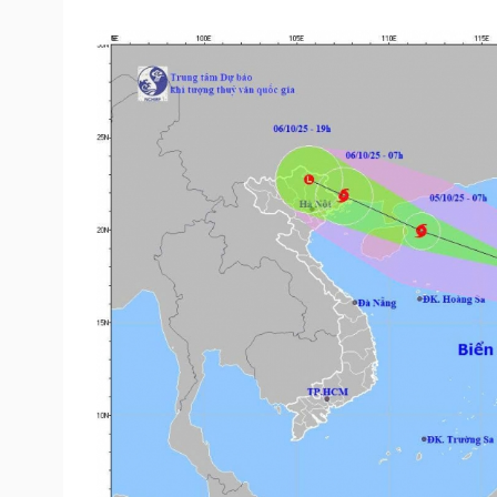
Tin nóng
Việt Nam
Tư vấn luật
Phân tích
Sức khỏe
Đời sống
Dinh dưỡng - món ngon
Nhà đẹp
Cây thuốc
Blog
Sản phụ khoa
Tình yêu - Gia đình
Nhi khoa
Nam khoa
Làm đẹp - giảm cân
Phòng mạch online
Ăn sạch sống khỏe
Cải chính