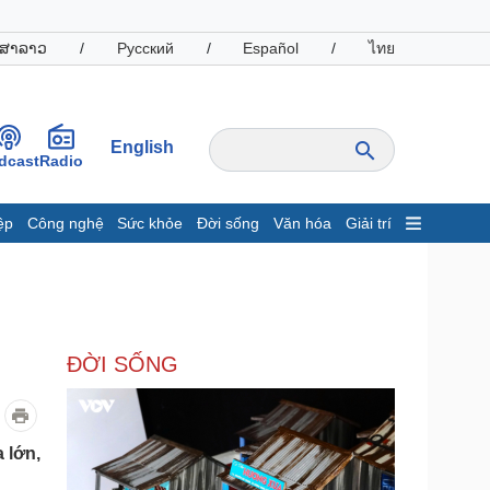
ສາລາວ
/
Русский
/
Español
/
ไทย
English
dcast
Radio
ệp
Công nghệ
Sức khỏe
Đời sống
Văn hóa
Giải trí
inh tế
Thị trường
ất động sản
Giá vàng
hởi nghiệp
Tiêu dùng
Tỷ giá
ĐỜI SỐNG
Chứng khoán
Giá cà phê
oanh nghiệp
Công nghệ
 lớn,
hông tin doanh nghiệp
Sành điệu