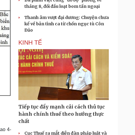
Ba phim Việt cùng “đổ bộ” phòng vé
tháng 8, đối đầu loạt bom tấn ngoại
Thanh âm vượt đại dương: Chuyện chưa
kể về bản tình ca từ chốn ngục tù Côn
Đảo
KINH TẾ
Tiếp tục đẩy mạnh cải cách thủ tục
hành chính thuế theo hướng thực
chất
ao 4-
Cục Thuế ra mắt diễn đàn pháp luật và