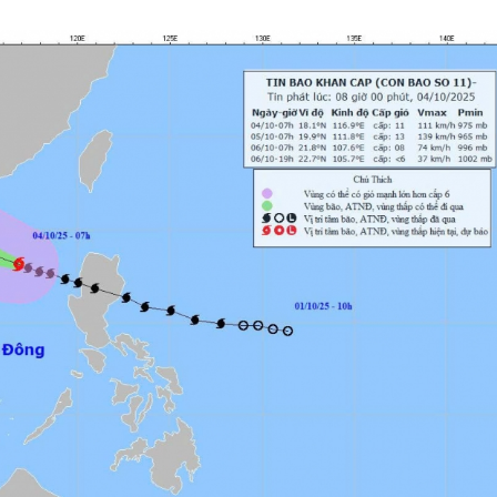
Lịch thi đấu bóng đá
Xe máy
Thế giới thể thao
Tư vấn
eSports
V
Hậu trường
Văn hóa
Giải trí
D
Sân khấu - Điện ảnh
Nghệ sĩ
Văn học
Thời trang
Âm nhạc
Sao Việt
c
Di sản