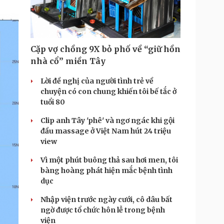
Doanh nghiệp 24h
Tin Công nghệ
Doanh nhân
Trải nghiệm
ì cộng đồng
Chuyển đổi số
Cặp vợ chồng 9X bỏ phố về “giữ hồn
u lịch
Podcast
nhà cổ” miền Tây
Tư vấn
Câu chuyện thời sự
Săn Tour
Đọc truyện đêm khuya
Lời đề nghị của người tình trẻ về
heck-in
Cửa sổ tình yêu
chuyện có con chung khiến tôi bế tắc ở
Kể chuyện cho bé
tuổi 80
Hạt giống tâm hồn
Clip anh Tây 'phê' và ngơ ngác khi gội
đầu massage ở Việt Nam hút 24 triệu
view
Vì một phút buông thả sau hơi men, tôi
bàng hoàng phát hiện mắc bệnh tình
dục
Nhập viện trước ngày cưới, cô dâu bất
ngờ được tổ chức hôn lễ trong bệnh
viện