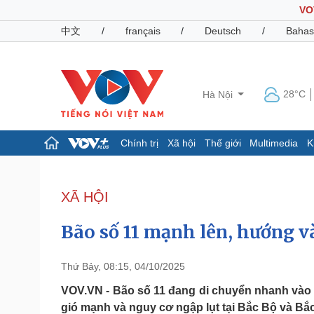
VO
中文
/
français
/
Deutsch
/
Bahas
28°C
Hà Nội
Chính trị
Xã hội
Thế giới
Multimedia
K
Chính trị
Xã hội
Đảng
Tin 24h
XÃ HỘI
Tổ chức nhân sự
Dự báo thời tiết
Quốc hội
Giáo dục
Bão số 11 mạnh lên, hướng và
Nhận diện sự thật
Dấu ấn VOV
Việc làm
Biển đảo
Thứ Bảy, 08:15, 04/10/2025
Pháp luật
Quân sự - Quốc phòng
VOV.VN - Bão số 11 đang di chuyển nhanh vào B
gió mạnh và nguy cơ ngập lụt tại Bắc Bộ và Bắ
Vụ án
Vũ khí