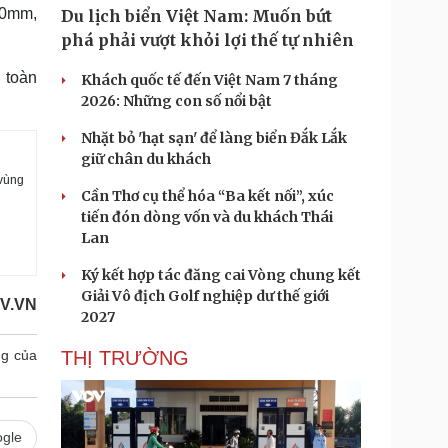
00mm,
Du lịch biển Việt Nam: Muốn bứt
phá phải vượt khỏi lợi thế tự nhiên
 toàn
Khách quốc tế đến Việt Nam 7 tháng
2026: Những con số nổi bật
Nhặt bỏ 'hạt sạn' để làng biển Đắk Lắk
giữ chân du khách
 vùng
Cần Thơ cụ thể hóa “Ba kết nối”, xúc
tiến đón dòng vốn và du khách Thái
Lan
Ký kết hợp tác đăng cai Vòng chung kết
Giải Vô địch Golf nghiệp dư thế giới
V.VN
2027
THỊ TRƯỜNG
g của
gle