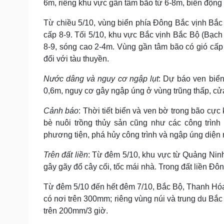
6m, riêng khu vực gần tâm bão từ 6-8m, biển động dữ
Từ chiều 5/10, vùng biển phía Đông Bắc vịnh Bắc
cấp 8-9. Tối 5/10, khu vực Bắc vịnh Bắc Bộ (Bạc
8-9, sóng cao 2-4m. Vùng gần tâm bão có gió cấp 
đối với tàu thuyền.
Nước dâng và nguy cơ ngập lụt
: Dự báo ven biể
0,6m, nguy cơ gây ngập úng ở vùng trũng thấp, cửa
Cảnh báo
: Thời tiết biển và ven bờ trong bão cực 
bè nuôi trồng thủy sản cũng như các công trình
phương tiện, phá hủy công trình và ngập úng diện 
Trên đất liền
: Từ đêm 5/10, khu vực từ Quảng Ninh
gây gãy đổ cây cối, tốc mái nhà. Trong đất liền Đô
Từ đêm 5/10 đến hết đêm 7/10, Bắc Bộ, Thanh Hó
có nơi trên 300mm; riêng vùng núi và trung du B
trên 200mm/3 giờ.