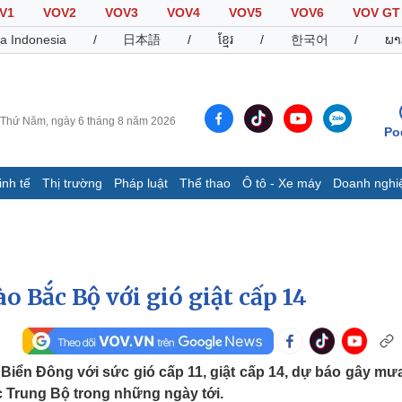
V1
VOV2
VOV3
VOV4
VOV5
VOV6
VOV GT
a Indonesia
/
日本語
/
ខ្មែរ
/
한국어
/
ພາ
Thứ Năm, ngày 6 tháng 8 năm 2026
Po
inh tế
Thị trường
Pháp luật
Thể thao
Ô tô - Xe máy
Doanh nghi
Thế giới
Multimedia
K
Quan sát
Video
B
Cuộc sống đó đây
Ảnh
K
Hồ sơ
E-Magazine
o Bắc Bộ với gió giật cấp 14
Infographic
Thể thao
Ô tô - Xe máy
D
iển Đông với sức gió cấp 11, giật cấp 14, dự báo gây mưa
c Trung Bộ trong những ngày tới.
Bóng đá
Ô tô
T