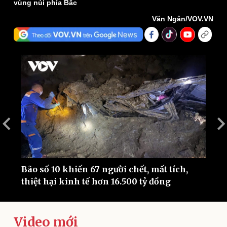
vùng núi phía Bắc
Văn Ngân/VOV.VN
Thế giới
Multimedia
Quan sát
Video
Cuộc sống đó đây
Ảnh
Hồ sơ
E-Magazine
Infographic
Bão số 10 khiến 67 người chết, mất tích,
B
thiệt hại kinh tế hơn 16.500 tỷ đồng
m
Video mới