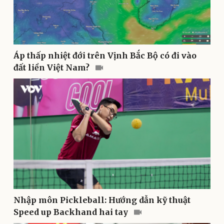
Áp thấp nhiệt đới trên Vịnh Bắc Bộ có đi vào
đất liền Việt Nam?
Pháp luật
Quân sự - Quốc phòng
Vụ án
Vũ khí
Tin nóng
Việt Nam
Tư vấn luật
Phân tích
Nhập môn Pickleball: Hướng dẫn kỹ thuật
Speed up Backhand hai tay