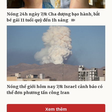
Văn hóa
Giải trí
Nóng 24h ngày 7/8: Cha dượng bạo hành, bắt
bé gái 11 tuổi quỳ đến 1h sáng
Sân khấu - Điện ảnh
Nghệ sĩ
Văn học
Thời trang
Âm nhạc
Sao Việt
Di sản
Nóng thế giới hôm nay 7/8: Israel cảnh báo có
thể đơn phương tấn công Iran
Xem thêm