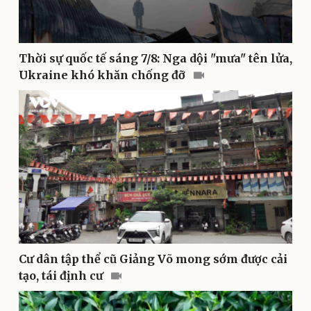
Doanh nghiệp
Công nghệ
Thời sự quốc tế sáng 7/8: Nga dội "mưa" tên lửa,
Thông tin doanh nghiệp
Sành điệu
Ukraine khó khăn chống đỡ
Doanh nghiệp 24h
Tin Công nghệ
Doanh nhân
Trải nghiệm
Vì cộng đồng
Chuyển đổi số
Cư dân tập thể cũ Giảng Võ mong sớm được cải
tạo, tái định cư