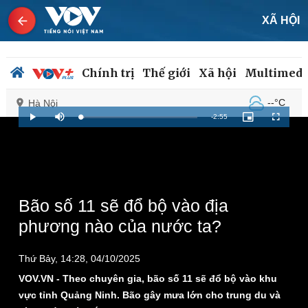
XÃ HỘI
Chính trị
Thế giới
Xã hội
Multimedi
--°C
Hà Nội
Remaining
-
2:55
Loaded
:
Play
Mute
Picture-
Fullscreen
3.30%
in-
Picture
Time
Chính trị
Xã hội
Đảng
Tin 24h
Tổ chức nhân sự
Dự báo thời tiết
Bão số 11 sẽ đổ bộ vào địa
Quốc hội
Giáo dục
phương nào của nước ta?
Nhận diện sự thật
Dấu ấn VOV
Việc làm
Thứ Bảy, 14:28, 04/10/2025
Biển đảo
VOV.VN - Theo chuyên gia, bão số 11 sẽ đổ bộ vào khu
vực tỉnh Quảng Ninh. Bão gây mưa lớn cho trung du và