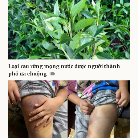
Sức khỏe
Đời sống
Dinh dưỡng - món ngon
Nhà đẹp
Cây thuốc
Blog
Sản phụ khoa
Tình yêu - Gia đình
Nhi khoa
Nam khoa
Làm đẹp - giảm cân
Phòng mạch online
Ăn sạch sống khỏe
Loại rau rừng mọng nước được người thành
phố ưa chuộng