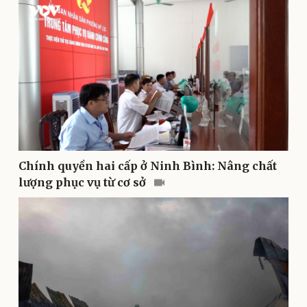
Thể thao
Ô tô - Xe máy
Bóng đá
Ô tô
Lịch thi đấu bóng đá
Xe máy
Thế giới thể thao
Tư vấn
eSports
Hậu trường
Chính quyền hai cấp ở Ninh Bình: Nâng chất
lượng phục vụ từ cơ sở