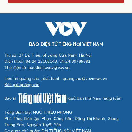
Du lịch
Podcast
Tư vấn
Câu chuyện thời sự
Săn Tour
Đọc truyện đêm khuya
check-in
Cửa sổ tình yêu
Kể chuyện cho bé
Hạt giống tâm hồn
BÁO ĐIỆN TỬ TIẾNG NÓI VIỆT NAM
Trụ sở: 37 Bà Triệu, phường Cửa Nam, Hà Nội
Điện thoại: 84-24-22105148, 84-24-39785691
Thư điện tử: baodientuvov@vov.vn
Liên hệ quảng cáo, phát hành: quangcao@vovnews.vn
Báo giá quảng cáo
Báo in
xuất bản thứ Năm hàng tuần
Tổng Biên tập: NGÔ THIỆU PHONG
Phó Tổng Biên tập: Phạm Công Hân, Đặng Thị Khanh, Giang
Trung Sơn, Nguyễn Tuyết Yến
Cải chính
Cơ quan chủ quản: ĐÀI TIẾNG NÓI VIỆT NAM