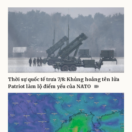
Kinh tế
Thị trường
Bất động sản
Giá vàng
Khởi nghiệp
Tiêu dùng
Tỷ giá
Thời sự quốc tế trưa 7/8: Khủng hoảng tên lửa
Chứng khoán
Patriot làm lộ điểm yếu của NATO
Giá cà phê