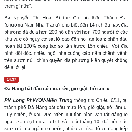
thêm gì nữa”.
Bà Nguyễn Thị Hoa, Bí thư Chi bộ thôn Thành Đạt
(phường Nam Nha Trang), cho biết đến 14h chiều nay, địa
phương đã đưa hơn 200 hộ dân với hơn 700 người ở các
khu vực có nguy cơ sạt lở cao đến nơi an toàn; phấn đấu
Sức khỏe
Đời sống
hoàn tất 100% công tác sơ tán trước 15h chiều. Với địa
Dinh dưỡng - món ngon
Nhà đẹp
hình đồi dốc, nhiều ngôi nhà xuống cấp nằm chênh vênh
Cây thuốc
Blog
trên sườn núi, chính quyền địa phương kiên quyết không
Sản phụ khoa
Tình yêu - Gia đình
để ai ở lại.
Nhi khoa
Nam khoa
14:37
Làm đẹp - giảm cân
Đà Nẵng bắt đầu có mưa lớn, gió giật, trời âm u
Phòng mạch online
Ăn sạch sống khỏe
PV Long Phi/VOV-Miền Trung
thông tin: Chiều 6/11, tại
thành phố Đà Nẵng bắt đầu mưa lớn, gió giật, trời âm u.
Tuy nhiên, ở khu vực miền núi tình hình vẫn rất đáng lo
ngại. Sau đợt mưa lũ lịch sử cuối tháng 10, đất trên các
sườn đồi đã ngậm no nước, nhiều vị trí sạt lở cũ đang tiếp