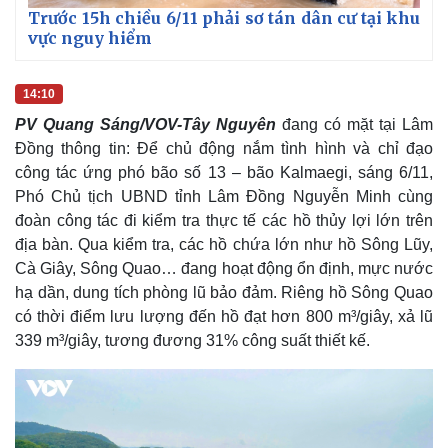
Trước 15h chiều 6/11 phải sơ tán dân cư tại khu
vực nguy hiểm
14:10
PV Quang Sáng/VOV-Tây Nguyên
đang có mặt tại Lâm
Đồng thông tin: Để chủ động nắm tình hình và chỉ đạo
công tác ứng phó bão số 13 – bão Kalmaegi, sáng 6/11,
Phó Chủ tịch UBND tỉnh Lâm Đồng Nguyễn Minh cùng
đoàn công tác đi kiểm tra thực tế các hồ thủy lợi lớn trên
địa bàn. Qua kiểm tra, các hồ chứa lớn như hồ Sông Lũy,
Cà Giây, Sông Quao… đang hoạt động ổn định, mực nước
hạ dần, dung tích phòng lũ bảo đảm. Riêng hồ Sông Quao
có thời điểm lưu lượng đến hồ đạt hơn 800 m³/giây, xả lũ
339 m³/giây, tương đương 31% công suất thiết kế.