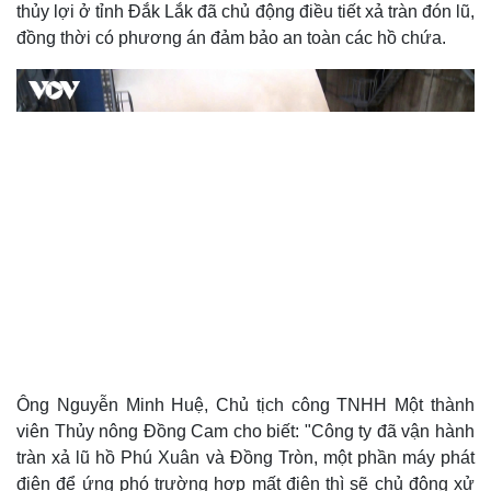
thủy lợi ở tỉnh Đắk Lắk đã chủ động điều tiết xả tràn đón lũ,
đồng thời có phương án đảm bảo an toàn các hồ chứa.
Du lịch
Podcast
Ông Nguyễn Minh Huệ, Chủ tịch công TNHH Một thành
Tư vấn
Câu chuyện thời sự
viên Thủy nông Đồng Cam cho biết: "Công ty đã vận hành
Săn Tour
Đọc truyện đêm khuya
tràn xả lũ hồ Phú Xuân và Đồng Tròn, một phần máy phát
check-in
Cửa sổ tình yêu
điện để ứng phó trường hợp mất điện thì sẽ chủ động xử
Kể chuyện cho bé