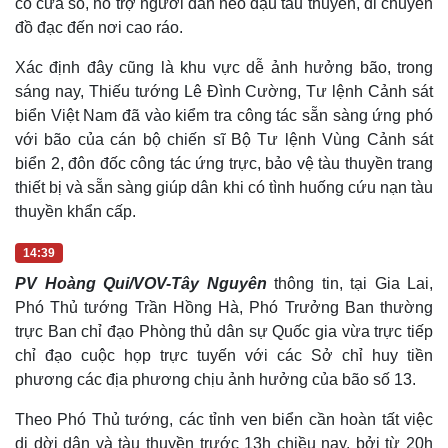
cố cửa sổ, hỗ trợ người dân neo đậu tàu thuyền, di chuyển
đồ đạc đến nơi cao ráo.
Xác định đây cũng là khu vực dễ ảnh hưởng bão, trong
sáng nay, Thiếu tướng Lê Đình Cường, Tư lệnh Cảnh sát
biển Việt Nam đã vào kiểm tra công tác sẵn sàng ứng phó
với bão của cán bộ chiến sĩ Bộ Tư lệnh Vùng Cảnh sát
biển 2, đôn đốc công tác ứng trực, bảo vệ tàu thuyền trang
thiết bị và sẵn sàng giúp dân khi có tình huống cứu nạn tàu
thuyền khẩn cấp.
14:39
PV Hoàng Qui/VOV-Tây Nguyên
thông tin, tại Gia Lai,
Văn hóa
Giải trí
Phó Thủ tướng Trần Hồng Hà, Phó Trưởng Ban thường
Sân khấu - Điện ảnh
Nghệ sĩ
trực Ban chỉ đạo Phòng thủ dân sự Quốc gia vừa trực tiếp
Văn học
Thời trang
chỉ đạo cuộc họp trực tuyến với các Sở chỉ huy tiền
Âm nhạc
Sao Việt
phương các địa phương chịu ảnh hưởng của bão số 13.
Di sản
Theo Phó Thủ tướng, các tỉnh ven biển cần hoàn tất việc
di dời dân và tàu thuyền trước 13h chiều nay, bởi từ 20h