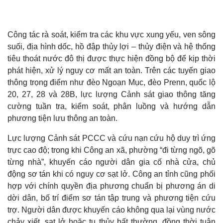
Công tác rà soát, kiểm tra các khu vực xung yếu, ven sông
suối, địa hình dốc, hồ đập thủy lợi – thủy điện và hệ thống
Doanh nghiệp
Công nghệ
tiêu thoát nước đô thị được thực hiện đồng bộ để kịp thời
Thông tin doanh nghiệp
Sành điệu
phát hiện, xử lý nguy cơ mất an toàn. Trên các tuyến giao
Doanh nghiệp 24h
Tin Công nghệ
Doanh nhân
Trải nghiệm
thông trọng điểm như đèo Ngoạn Mục, đèo Prenn, quốc lộ
Vì cộng đồng
Chuyển đổi số
20, 27, 28 và 28B, lực lượng Cảnh sát giao thông tăng
cường tuần tra, kiểm soát, phân luồng và hướng dẫn
phương tiện lưu thông an toàn.
Lực lượng Cảnh sát PCCC và cứu nạn cứu hộ duy trì ứng
trực cao độ; trong khi Công an xã, phường “đi từng ngõ, gõ
từng nhà”, khuyến cáo người dân gia cố nhà cửa, chủ
động sơ tán khi có nguy cơ sạt lở. Công an tỉnh cũng phối
hợp với chính quyền địa phương chuẩn bị phương án di
dời dân, bố trí điểm sơ tán tập trung và phương tiện cứu
trợ. Người dân được khuyến cáo không qua lại vùng nước
chảy xiết, sạt lở hoặc tụ thủy bất thường, đồng thời tuân