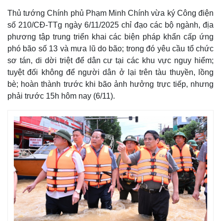
Thủ tướng Chính phủ Phạm Minh Chính vừa ký Công điện
số 210/CĐ-TTg ngày 6/11/2025 chỉ đạo các bộ ngành, địa
phương tập trung triển khai các biện pháp khẩn cấp ứng
phó bão số 13 và mưa lũ do bão; trong đó yêu cầu tổ chức
sơ tán, di dời triệt để dân cư tại các khu vực nguy hiểm;
tuyệt đối không để người dân ở lại trên tàu thuyền, lồng
bè; hoàn thành trước khi bão ảnh hưởng trực tiếp, nhưng
phải trước 15h hôm nay (6/11).
Thế giới
Multimedia
Quan sát
Video
Cuộc sống đó đây
Ảnh
Hồ sơ
E-Magazine
Infographic