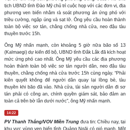
tịch UBND tỉnh Đào Mỹ chủ trì cuộc họp với các đơn vị, địa
phương ven biển nhằm rà soát phương án ứng phó với
triều cường, ngập úng và sạt lở. Ông yêu cầu hoàn thành
toàn bộ việc sơ tán, chằng chống nhà cửa, neo đậu tàu
thuyền trước 15h.
Ông Mỹ nhấn mạnh, còn khoảng 5 giờ nữa bão số 13
(Kalmaegi) dự kiến đổ bộ, UBND tỉnh Đắk Lắk đã kích hoạt
mức ứng phó cao nhất. Ông Mỹ yêu cầu các địa phương
hoàn thành toàn bộ việc sơ tán người dân, neo đậu tàu
thuyền, chằng chống nhà cửa trước 15h cùng ngày. “Phải
kiên quyết không để người dân quay lại lồng bè, tàu
thuyền khi bão đã vào. Nhà cửa, tài sản người dân đi sơ
tán phải có công an, chính quyền giám sát, bảo đảm an
toàn cả trên bờ lẫn dưới nước”, ông Mỹ nhấn mạnh.
14:22
PV Thanh Thắng/VOV Miền Trung
đưa tin: Chiều nay, tại
khu vực vùng ven biển tỉnh Quảng Ngãi có gió mạnh. Một