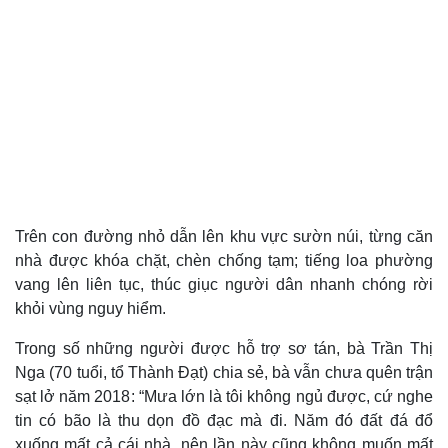
Trên con đường nhỏ dẫn lên khu vực sườn núi, từng căn
nhà được khóa chặt, chèn chống tạm; tiếng loa phường
vang lên liên tục, thúc giục người dân nhanh chóng rời
khỏi vùng nguy hiểm.
Trong số những người được hỗ trợ sơ tán, bà Trần Thị
Nga (70 tuổi, tổ Thành Đạt) chia sẻ, bà vẫn chưa quên trận
sạt lở năm 2018: “Mưa lớn là tôi không ngủ được, cứ nghe
tin có bão là thu dọn đồ đạc mà đi. Năm đó đất đá đổ
xuống mất cả cái nhà, nên lần này cũng không muốn mất