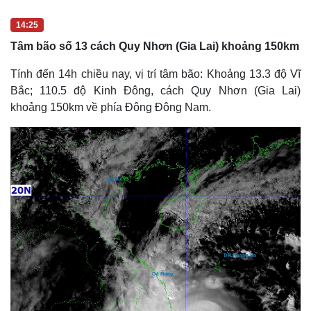
1
-
Thể thao
Ô tô - Xe máy
0
P
i
%
i
14:25
c
Bóng đá
Ô tô
t
n
u
Lịch thi đấu bóng đá
Xe máy
Tâm bão số 13 cách Quy Nhơn (Gia Lai) khoảng 150km
r
e
Thế giới thể thao
Tư vấn
i
eSports
Tính đến 14h chiều nay, vị trí tâm bão: Khoảng 13.3 độ Vĩ
n
Hậu trường
Bắc; 110.5 độ Kinh Đông, cách Quy Nhơn (Gia Lai)
g
khoảng 150km về phía Đông Đông Nam.
T
i
m
e