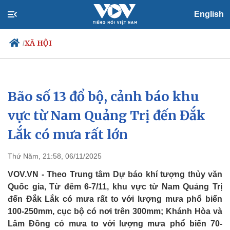
English
XÃ HỘI
/
Bão số 13 đổ bộ, cảnh báo khu
Chính trị
Xã hội
Đảng
Tin 24h
vực từ Nam Quảng Trị đến Đắk
Tổ chức nhân sự
Dự báo thời tiết
Lắk có mưa rất lớn
Quốc hội
Giáo dục
Nhận diện sự thật
Dấu ấn VOV
Việc làm
Thứ Năm, 21:58, 06/11/2025
Biển đảo
VOV.VN - Theo Trung tâm Dự báo khí tượng thủy văn
Quốc gia, Từ đêm 6-7/11, khu vực từ Nam Quảng Trị
đến Đắk Lắk có mưa rất to với lượng mưa phổ biến
100-250mm, cục bộ có nơi trên 300mm; Khánh Hòa và
Lâm Đồng có mưa to với lượng mưa phổ biến 70-