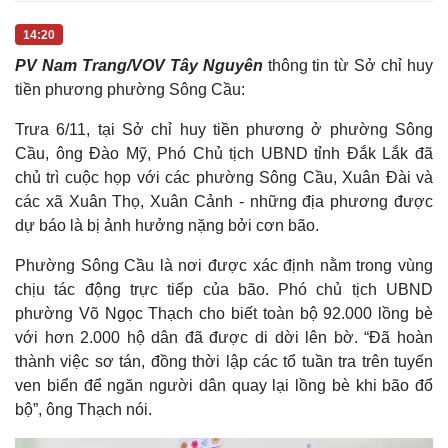
Giá cà phê
14:20
PV Nam Trang/VOV Tây Nguyên
thông tin từ Sở chỉ huy
tiền phương phường Sông Cầu:
Trưa 6/11, tại Sở chỉ huy tiền phương ở phường Sông
Cầu, ông Đào Mỹ, Phó Chủ tịch UBND tỉnh Đắk Lắk đã
chủ trì cuộc họp với các phường Sông Cầu, Xuân Đài và
các xã Xuân Thọ, Xuân Cảnh - những địa phương được
dự báo là bị ảnh hưởng nặng bởi cơn bão.
Phường Sông Cầu là nơi được xác định nằm trong vùng
chịu tác động trực tiếp của bão. Phó chủ tịch UBND
phường Võ Ngọc Thạch cho biết toàn bộ 92.000 lồng bè
với hơn 2.000 hộ dân đã được di dời lên bờ. “Đã hoàn
thành việc sơ tán, đồng thời lập các tổ tuần tra trên tuyến
ven biển để ngăn người dân quay lại lồng bè khi bão đổ
bộ”, ông Thạch nói.