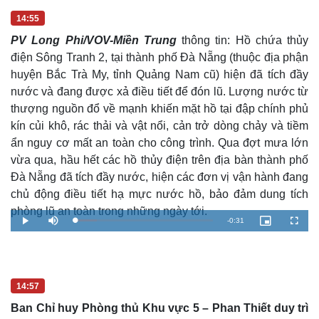
14:55
PV Long Phi/VOV-Miền Trung
thông tin: Hồ chứa thủy
điện Sông Tranh 2, tại thành phố Đà Nẵng (thuộc địa phận
huyện Bắc Trà My, tỉnh Quảng Nam cũ) hiện đã tích đầy
nước và đang được xả điều tiết để đón lũ. Lượng nước từ
thượng nguồn đổ về mạnh khiến mặt hồ tại đập chính phủ
kín củi khô, rác thải và vật nổi, cản trở dòng chảy và tiềm
ẩn nguy cơ mất an toàn cho công trình. Qua đợt mưa lớn
vừa qua, hầu hết các hồ thủy điện trên địa bàn thành phố
Đà Nẵng đã tích đầy nước, hiện các đơn vị vận hành đang
chủ động điều tiết hạ mực nước hồ, bảo đảm dung tích
phòng lũ an toàn trong những ngày tới.
R
-
0:31
L
P
M
P
F
o
l
u
i
u
a
a
t
c
l
e
d
y
e
t
l
e
u
s
d
r
c
m
:
e
r
1
-
e
5
i
e
a
14:57
.
n
n
7
-
5
P
Ban Chỉ huy Phòng thủ Khu vực 5 – Phan Thiết duy trì
i
%
i
c