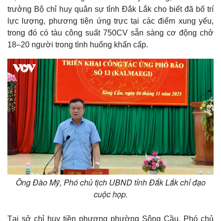
Vụ án
Vũ khí
trưởng Bộ chỉ huy quân sự tỉnh Đắk Lắk cho biết đã bố trí
Tin nóng
Việt Nam
lực lượng, phương tiện ứng trực tại các điểm xung yếu,
Tư vấn luật
Phân tích
trong đó có tàu công suất 750CV sẵn sàng cơ động chở
18–20 người trong tình huống khẩn cấp.
Ông Đào Mỹ, Phó chủ tịch UBND tỉnh Đắk Lắk chỉ đạo
cuộc họp.
Tại sở chỉ huy tiền phương phường Sông Cầu, Phó chủ