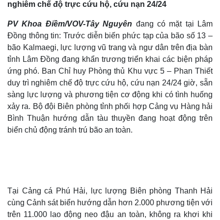
nghiêm chế độ trực cứu hộ, cứu nạn 24/24
t
n
u
r
e
i
PV Khoa Điềm/VOV-Tây Nguyên
đang có mặt tại Lâm
Đồng thông tin: Trước diễn biến phức tạp của bão số 13 –
n
bão Kalmaegi, lực lượng vũ trang và ngư dân trên địa bàn
g
tỉnh Lâm Đồng đang khẩn trương triển khai các biện pháp
T
ứng phó. Ban Chỉ huy Phòng thủ Khu vực 5 – Phan Thiết
i
duy trì nghiêm chế độ trực cứu hộ, cứu nạn 24/24 giờ, sẵn
sàng lực lượng và phương tiện cơ động khi có tình huống
m
xảy ra. Bộ đội Biên phòng tỉnh phối hợp Cảng vụ Hàng hải
e
Bình Thuận hướng dẫn tàu thuyền đang hoạt động trên
biển chủ động tránh trú bão an toàn.
Tại Cảng cá Phú Hải, lực lượng Biên phòng Thanh Hải
cùng Cảnh sát biển hướng dẫn hơn 2.000 phương tiện với
trên 11.000 lao động neo đậu an toàn, không ra khơi khi