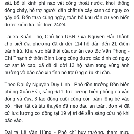
sát, bố trí kinh phí nạo vét cống thoát nước, khơi thông
dòng chảy, hỗ trợ người dân chặt tỉa cây xanh có nguy cơ
gãy đổ. Đến trưa cùng ngày, toàn bộ khu dân cư ven biển
được kiểm tra, túc trực 24/24.
Tại xã Xuân Thọ, Chủ tịch UBND xã Nguyễn Hải Thành
cho biết địa phương đã di dời 114 hộ dân đến 21 điểm
tránh trú. Khu vực bãi thải của dự án cao tốc Vân Phong -
Chí Thạnh ở thôn Bình Long cũng được xác định có nguy
cơ sạt lở cao, xã đã di dời 13 hộ nằm trong vùng ảnh
hưởng và báo cáo xin tỉnh hỗ trợ ứng cứu khi cần.
Theo Đại úy Nguyễn Duy Linh - Phó đồn trưởng Đồn biên
phòng Xuân Đài, sáng 6/11, lực lượng biên phòng đã vận
động và đưa 3 lao động cuối cùng còn bám lồng bè vào
bờ. Hiện tất cả tàu thuyền đã neo đậu an toàn, đơn vị đã
cử lực lượng cơ động tại 19 vị trí để sẵn sàng cứu hộ khi
bão vào.
Pháp luật
Quân sự - Quốc phòng
Đại tá Lê Văn Hùng - Phó chỉ huy trưởng, tham mưu