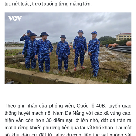
tục nứt toác, trượt xuống từng mảng lớn.
Theo ghi nhận của phóng viên, Quốc lộ 40B, tuyến giao
thông huyết mạch nối Nam Đà Nẵng với các xã vùng cao,
hiện vẫn còn hơn 30 điểm sạt lở lớn nhỏ, đất đá tràn ra
mặt đường khiến phương tiện qua lại rất khó khăn. Tại một
số khu dân cư đất từ taluy dương tiếp tục sạt xuống sát