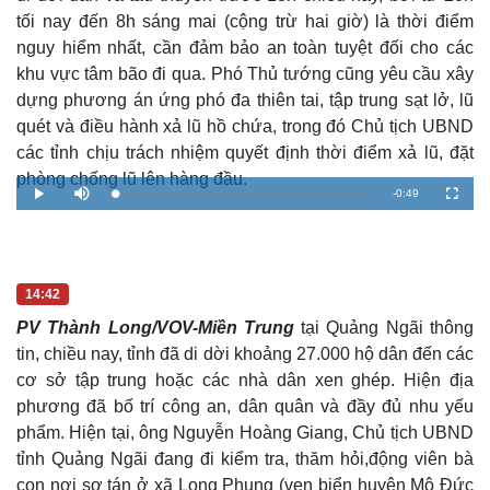
tối nay đến 8h sáng mai (cộng trừ hai giờ) là thời điểm
nguy hiểm nhất, cần đảm bảo an toàn tuyệt đối cho các
khu vực tâm bão đi qua. Phó Thủ tướng cũng yêu cầu xây
dựng phương án ứng phó đa thiên tai, tập trung sạt lở, lũ
quét và điều hành xả lũ hồ chứa, trong đó Chủ tịch UBND
các tỉnh chịu trách nhiệm quyết định thời điểm xả lũ, đặt
phòng chống lũ lên hàng đầu.
R
-
0:49
L
P
M
F
o
l
u
u
a
a
t
l
e
d
y
e
l
e
s
d
c
m
:
r
0
e
.
e
a
14:42
0
n
0
%
PV Thành Long/VOV-Miền Trung
tại Quảng Ngãi thông
i
tin, chiều nay, tỉnh đã di dời khoảng 27.000 hộ dân đến các
n
cơ sở tập trung hoặc các nhà dân xen ghép. Hiện địa
i
phương đã bố trí công an, dân quân và đầy đủ nhu yếu
n
phẩm. Hiện tại, ông Nguyễn Hoàng Giang, Chủ tịch UBND
tỉnh Quảng Ngãi đang đi kiểm tra, thăm hỏi,động viên bà
g
con nơi sơ tán ở xã Long Phụng (ven biển huyện Mộ Đức
T