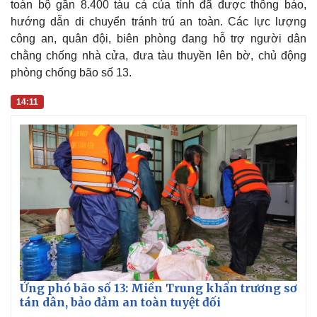
toàn bộ gần 8.400 tàu cá của tỉnh đã được thông báo,
hướng dẫn di chuyển tránh trú an toàn. Các lực lượng
công an, quân đội, biên phòng đang hỗ trợ người dân
chằng chống nhà cửa, đưa tàu thuyền lên bờ, chủ động
phòng chống bão số 13.
14:11
Kinh tế
Thị trường
Bất động sản
Giá vàng
Khởi nghiệp
Tiêu dùng
Ứng phó bão số 13: Miền Trung khẩn trương sơ
Tỷ giá
tán dân, bảo đảm an toàn tuyệt đối
Chứng khoán