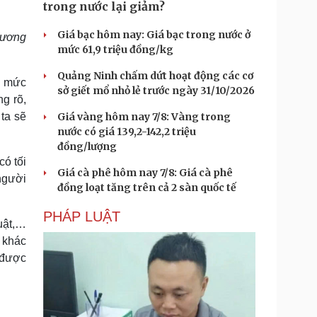
trong nước lại giảm?
Giá bạc hôm nay: Giá bạc trong nước ở
 lương
mức 61,9 triệu đồng/kg
Quảng Ninh chấm dứt hoạt động các cơ
i mức
sở giết mổ nhỏ lẻ trước ngày 31/10/2026
g rõ,
ta sẽ
Giá vàng hôm nay 7/8: Vàng trong
nước có giá 139,2-142,2 triệu
đồng/lượng
có tối
Giá cà phê hôm nay 7/8: Giá cà phê
người
đồng loạt tăng trên cả 2 sàn quốc tế
PHÁP LUẬT
huật,…
 khác
n được