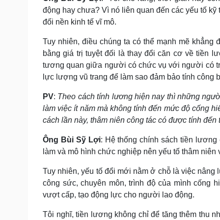
động hay chưa? Vì nó liên quan đến các yếu tố kỹ 
đối nền kinh tế vĩ mô.
Tuy nhiên, điều chúng ta có thể mạnh mẽ khẳng đ
bằng giá trị tuyệt đối là thay đổi căn cơ về tiền
tương quan giữa người có chức vụ với người có t
lực lượng vũ trang để làm sao đảm bảo tính công 
PV
:
Theo cách tính lương hiện nay thì những ng
làm việc ít năm mà không tính đến mức độ cống hiến
cách lần này, thâm niên công tác có được tính đến 
Ông
Bùi Sỹ Lợi
: Hệ thống chính sách tiền lương 
làm và mô hình chức nghiệp nên yếu tố thâm niên v
Tuy nhiên, yếu tố đổi mới nằm ở chỗ là việc nâng
công sức, chuyên môn, trình độ của mình cống h
vượt cấp, tạo động lực cho người lao động.
Tôi nghĩ, tiền lương không chỉ để tăng thêm thu n