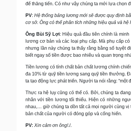
để thăng tiến. Có như vậy chúng ta mới lựa chọn đ
PV
:
Hệ thống bảng lương mới sẽ được quy định bằng
cơ sở. Ông có thể phân tích những hiệu quả và hệ 
Ông
Bùi Sỹ Lợi
: Hiệu quả đầu tiên chính là min
lương cơ bản và các loại phụ cấp. Mà phụ cấp có
nhưng lần này chúng ta thấy rằng bằng số tuyệt đ
biết ngay số tiền được bao nhiêu và quan trọng nhất
Tiền lương có tính chất bản chất lương chính chiế
đa 10% từ quỹ tiền lương sang quỹ tiền thưởng. Đ
ta tạo động lực phát triển. Người ta nói rằng: “mộ
Thực ra hệ lụy cũng có thể có. Bởi, chúng ta đang
nhân với tiền lương tối thiểu. Hiện có những ngư
nhau,… giờ chúng ta dồn tất cả mọi người cùng vị tr
bản chất của người có đóng góp và cống hiến.
PV:
Xin cảm ơn ông!
./.