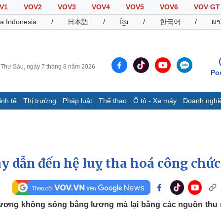
V1
VOV2
VOV3
VOV4
VOV5
VOV6
VOV GT
a Indonesia
/
日本語
/
ខ្មែរ
/
한국어
/
ພາ
Thứ Sáu, ngày 7 tháng 8 năm 2026
Po
inh tế
Thị trường
Pháp luật
Thể thao
Ô tô - Xe máy
Doanh nghi
Thế giới
Multimedia
K
Quan sát
Video
B
Cuộc sống đó đây
Ảnh
K
Hồ sơ
E-Magazine
ay dẫn đến hệ luỵ tha hoá công chức
Infographic
Thể thao
Ô tô - Xe máy
D
lương không sống bằng lương mà lại bằng các nguồn thu
Bóng đá
Ô tô
T