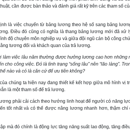
thuật, cần được bàn thảo và đánh giá rất kỹ trên các tham số c
ịnh là việc chuyển từ bảng lương theo hệ số sang bảng lương
 lương. Điều đó cũng có nghĩa là thang bảng lương mới đã xử 
rình độ chuyên môn nghiệp vụ và giữa đội ngũ cán bộ công chứ
bằng tương đối và khách quan của trả lương.
ười làm việc lâu năm thường được hưởng lương cao hơn những 
 cho công việc. Đó là tình trạng “sống lâu” nên “lão làng”. Tro
thế nào và có là căn cứ để ưu tiên không?
của chúng ta hiện nay đang thiết kế kết hợp giữa mô hình vị tr
ẫn là một tham số để trả lương.
 lương phải cải cách theo hướng linh hoạt để người có năng lự
iến tốt nhất và có thể được nâng lương nhanh hơn, thậm chí
hập mà đó chính là động lực tăng năng suất lao động, tăng điề