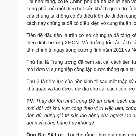
Tôi nhớ rằng, có lẽ Chính phủ đã ba lần lỡ hẹn v
cũng phải nói một điều hết sức khách quan đó là b
của chúng ta không có đủ điều kiện để đi đến cùng
cách này chúng ta đã có điều kiện vô cùng thuận l
Tiền đề đầu tiên là trên cơ sở chúng ta đã tổng 
theo định hướng XHCN. Và đường lối cải cách ti
tâm chính trị ngay trong cương lĩnh năm 2011 và 
Thứ hai là Trung ương đã xem xét cải cách tiền l
mới đơn vị sự nghiệp công lập được thông qua tại
Thứ 3 là tiềm lực của nền kinh tế sau một thập kỷ
khả quan và tạo được dư địa cho cải cách tiền lư
PV
:
Thay đổi lớn nhất trong Đề án chính sách cải
mới đối với khu vực công theo vị trí việc làm, c
ánh đủ, đúng giá trị sức lao động của người lao 
quan và công bằng hay không?
Ông
Bùi Sỹ Lợi
: Tôi cho rằng, thời gian này c