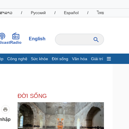
ສາລາວ
/
Русский
/
Español
/
ไทย
English
dcast
Radio
ệp
Công nghệ
Sức khỏe
Đời sống
Văn hóa
Giải trí
inh tế
Thị trường
ất động sản
Giá vàng
hởi nghiệp
Tiêu dùng
Tỷ giá
ĐỜI SỐNG
Chứng khoán
Giá cà phê
oanh nghiệp
Công nghệ
 nhập
hông tin doanh nghiệp
Sành điệu