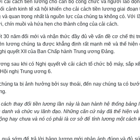
ới cải cách tiền lương cho cán bộ công chức và người lao độn
ối cảnh kinh tế xã hội khiến cho cải cách tiền lương giai đoạn
 và quan trọng nhất là nguồn lực của chúng ta không có. Với l
ợi, chín muồi và hứa hẹn cho thành công của cải cách.
kết 30 năm đổi mới và nhận thức đầy đủ về vấn đề cơ chế thị t
ền lương chúng ta được khẳng định rất mạnh mẽ và thể hiện 
Nghị quyết XII của Ban Chấp hành Trung ương Đảng.
ương sau khi có Nghị quyết về cải cách tổ chức bộ máy, sắp xế
 Hội nghị Trung ương 6.
 chúng ta bị ảnh hưởng bởi suy thoái, đến nay chúng ta có bướ
ơng.
 cách thay đổi tiền lương lần này là ban hành hệ thống bảng 
hức danh và chức vụ lãnh đạo. Những căn cứ này đã thể hiện và
động hay chưa và nó có phải là cơ sở để tính lương một cách 
òn quá sớm để trả lời bảng lương mới phản ánh đúng và đủ sứ