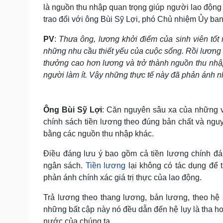
là nguồn thu nhập quan trọng giúp người lao động
trao đổi với ông Bùi Sỹ Lợi, phó Chủ nhiệm Ủy ban
PV
:
Thưa ông, lương khởi điểm của sinh viên tốt n
những nhu cầu thiết yếu của cuộc sống. Rồi lươn
thưởng cao hơn lương và trở thành nguồn thu nhậ
người làm ít. Vậy những thực tế này đã phản ánh n
Ông Bùi Sỹ Lợi
: Căn nguyên sâu xa của những v
chính sách tiền lương theo đúng bản chất và ng
bằng các nguồn thu nhập khác.
Điều đáng lưu ý bao gồm cả tiền lương chính đá
ngân sách.
Tiền lương
lại không có tác dụng để 
phản ánh chính xác giá trị thực của lao động.
Trả lương theo thang lương, bản lương, theo hệ 
những bất cập này nó đều dẫn đến hệ lụy là tha h
nước của chúng ta.