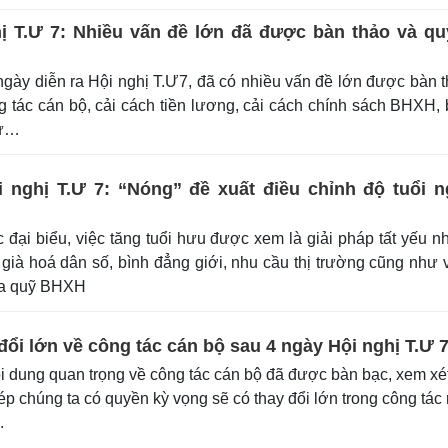
ị T.Ư 7: Nhiều vấn đề lớn đã được bàn thảo và qu
gày diễn ra Hội nghị T.Ư7, đã có nhiều vấn đề lớn được bàn 
g tác cán bộ, cải cách tiền lương, cải cách chính sách BHXH,
hư…
 nghị T.Ư 7: “Nóng” đề xuất điều chỉnh độ tuổi n
đại biểu, việc tăng tuổi hưu được xem là giải pháp tất yếu 
 già hoá dân số, bình đẳng giới, nhu cầu thị trường cũng như 
ủa quỹ BHXH
đổi lớn về công tác cán bộ sau 4 ngày Hội nghị T.Ư 
 dung quan trọng về công tác cán bộ đã được bàn bạc, xem xé
ép chúng ta có quyền kỳ vọng sẽ có thay đổi lớn trong công tác
.