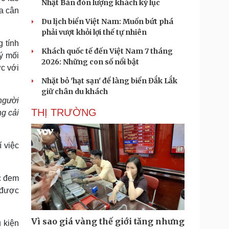
Nhật Bản đón lượng khách kỷ lục
ủa cân
Du lịch biển Việt Nam: Muốn bứt phá
phải vượt khỏi lợi thế tự nhiên
 tính
Khách quốc tế đến Việt Nam 7 tháng
lý mối
2026: Những con số nổi bật
c với
Nhặt bỏ 'hạt sạn' để làng biển Đắk Lắk
giữ chân du khách
người
THỊ TRƯỜNG
ng cải
í việc
c đem
 được
Vì sao giá vàng thế giới tăng nhưng
u kiện