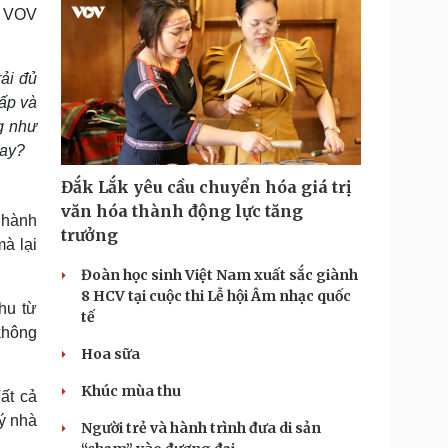
V VOV
rải đủ
ấp và
g như
nay?
Đắk Lắk yêu cầu chuyển hóa giá trị
văn hóa thành động lực tăng
 hành
trưởng
à lại
Đoàn học sinh Việt Nam xuất sắc giành
8 HCV tại cuộc thi Lễ hội Âm nhạc quốc
hu từ
tế
không
Hoa sữa
Khúc mùa thu
ất cả
ý nhà
Người trẻ và hành trình đưa di sản