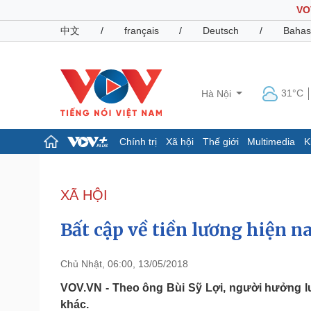
VO
中文
/
français
/
Deutsch
/
Bahas
31°C
Hà Nội
Chính trị
Xã hội
Thế giới
Multimedia
K
Chính trị
Xã hội
Đảng
Tin 24h
XÃ HỘI
Tổ chức nhân sự
Dự báo thời tiết
Quốc hội
Giáo dục
Bất cập về tiền lương hiện n
Nhận diện sự thật
Dấu ấn VOV
Việc làm
Biển đảo
Chủ Nhật, 06:00, 13/05/2018
Pháp luật
Quân sự - Quốc phòng
VOV.VN - Theo ông Bùi Sỹ Lợi, người hưởng 
khác.
Vụ án
Vũ khí