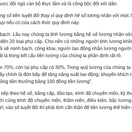
ược đội ngũ cán bộ thực tâm và là công bộc đối với dân.
 số tiền tuyệt đối thay vì quy định hệ số lương nhân với mức
lụy nếu có của cách thức quy định này
.
h bạch. Lâu nay chúng ta tính lương bằng hệ số lương nhân vớ
 đến 20 loại phụ cấp. Cho nên có những người tính lương khôn
ối sẽ minh bạch, công khai, người lao động nhận lương người 
 là trong kết cấu tiền lương của chúng ta phân định rất rõ.
m 70%, còn lại phụ cấp có 30%. Trong quỹ lương của chúng ta 
ây chính là đòn bẩy để tăng năng suất lao động, khuyến khích 
t đồng tiền thưởng bằng 100 đồng tiền lương”.
 xếp theo hệ số, bằng cấp, đào tạo, trình độ chuyên môn, kỹ t
ời cùng trình độ chuyên môn, thâm niên, điều kiện, bậc lương
í, vào số tuyệt đối thì phải tính cẩn thận để tiền lương thể hiệ