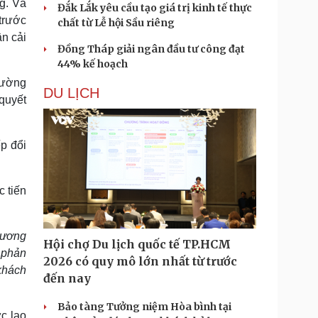
g. Và
Đắk Lắk yêu cầu tạo giá trị kinh tế thực
 trước
chất từ Lễ hội Sầu riêng
ần cải
Đồng Tháp giải ngân đầu tư công đạt
44% kế hoạch
rường
DU LỊCH
quyết
p đổi
c tiến
lương
Hội chợ Du lịch quốc tế TP.HCM
 phản
2026 có quy mô lớn nhất từ trước
khách
đến nay
Bảo tàng Tưởng niệm Hòa bình tại
c lao