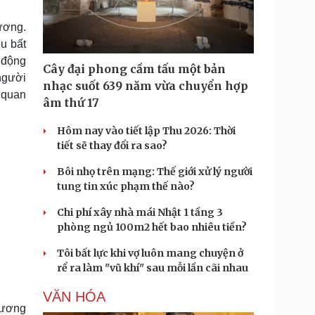
Doanh nghiệp 24h
Tin Công nghệ
Doanh nhân
Trải nghiệm
ương.
ì cộng đồng
Chuyển đổi số
u bất
o động
Cây đại phong cầm tấu một bản
u lịch
Podcast
người
nhạc suốt 639 năm vừa chuyển hợp
ơ quan
Tư vấn
Câu chuyện thời sự
âm thứ 17
Săn Tour
Đọc truyện đêm khuya
heck-in
Cửa sổ tình yêu
Hôm nay vào tiết lập Thu 2026: Thời
Kể chuyện cho bé
tiết sẽ thay đổi ra sao?
Hạt giống tâm hồn
Bôi nhọ trên mạng: Thế giới xử lý người
tung tin xúc phạm thế nào?
Chi phí xây nhà mái Nhật 1 tầng 3
phòng ngủ 100m2 hết bao nhiêu tiền?
Tôi bất lực khi vợ luôn mang chuyện ở
rể ra làm "vũ khí" sau mỗi lần cãi nhau
VĂN HÓA
lương