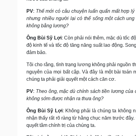
PV
:
Thế mới có câu chuyện luẩn quẩn mất hợp lý
nhưng nhiều người lại có thể sống một cách ung
không bằng lương?
Ông
Bùi Sỹ Lợi
: Còn phải nói thêm, mặc dù tốc đ
độ kinh tế và tốc độ tăng năng suất lao động. S
đảm bảo.
Tôi cho rằng, tình trạng lương không phải nguồn t
nguyên của mọi bất cập. Và đây là một bài toán 
chúng ta phải giải quyết một cách căn cơ.
PV
:
Theo ông, mặc dù chính sách tiền lương của c
không sớm được nhận ra thưa ông?
Ông
Bùi Sỹ Lợi
: Không phải là chúng ta không 
nhận thấy rất rõ ràng từ hằng chục năm trước đây
quyết tâm chính trị của chúng ta.