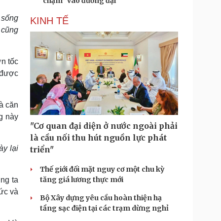
“chạm” vào đương đại
 sống
KINH TẾ
 cũng
ơn tốc
 được
là căn
g này
"Cơ quan đại diện ở nước ngoài phải
là cầu nối thu hút nguồn lực phát
y lại
triển"
Thế giới đối mặt nguy cơ một chu kỳ
tăng giá lương thực mới
ng ta
ức và
Bộ Xây dựng yêu cầu hoàn thiện hạ
tầng sạc điện tại các trạm dừng nghỉ