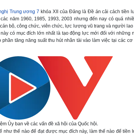
Lịch thi đấu bóng đá
Xe máy
Thế giới thể thao
Tư vấn
nghị Trung ương 7
khóa XII của Đảng là Đề án cải cách tiền l
eSports
V
o các năm 1960, 1985, 1993, 2003 nhưng đến nay có quá nhiề
Hậu trường
i cán bộ, công chức, viên chức, lực lượng vũ trang và người la
Văn hóa
Giải trí
D
 này có mục đích lớn nhất là tạo động lực mới đối với những 
 phần tăng năng suất thu hút nhân tài vào làm việc tại các c
Sân khấu - Điện ảnh
Nghệ sĩ
Văn học
Thời trang
Âm nhạc
Sao Việt
c
Di sản
ệm Ủy ban về các vấn đề xã hội của Quốc hội.
hể như thế nào để đạt được mục đích này, làm thế nào để tiền 