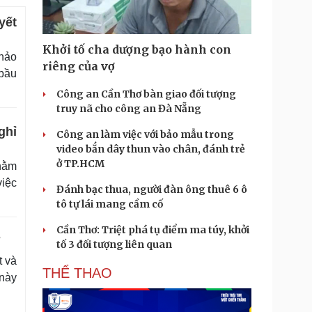
yết
Khởi tố cha dượng bạo hành con
thảo
riêng của vợ
 bầu
Công an Cần Thơ bàn giao đối tượng
truy nã cho công an Đà Nẵng
ghỉ
Công an làm việc với bảo mẫu trong
video bắn dây thun vào chân, đánh trẻ
ở TP.HCM
nhằm
việc
Đánh bạc thua, người đàn ông thuê 6 ô
tô tự lái mang cầm cố
Cần Thơ: Triệt phá tụ điểm ma túy, khởi
7
tố 3 đối tượng liên quan
t và
THỂ THAO
 này