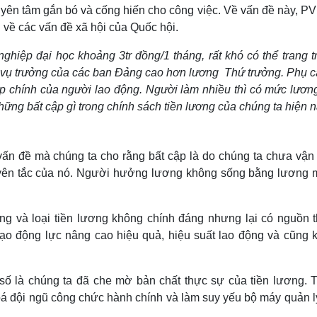
 yên tâm gắn bó và cống hiến cho công việc. Về vấn đề này, P
 về các vấn đề xã hội của Quốc hội.
ghiệp đại học khoảng 3tr đồng/1 tháng, rất khó có thể trang t
g vụ trưởng của các ban Đảng cao hơn lương Thứ trưởng. Phụ c
p chính của người lao động. Người làm nhiều thì có mức lươn
hững bất cập gì trong chính sách tiền lương của chúng ta hiện 
ấn đề mà chúng ta cho rằng bất cập là do chúng ta chưa vận
uyên tắc của nó. Người hưởng lương không sống bằng lương m
ng và loại tiền lương không chính đáng nhưng lại có nguồn t
tạo động lực nâng cao hiệu quả, hiệu suất lao động và cũng 
số là chúng ta đã che mờ bản chất thực sự của tiền lương. T
oá đội ngũ công chức hành chính và làm suy yếu bộ máy quản l