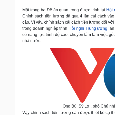
Tin nóng
Việt Nam
Tư vấn luật
Phân tích
Một trong ba Đề án quan trọng được trình tại
Hội 
Chính sách tiền lương đã qua 4 lần cải cách và
cập. Vì vậy, chính sách cải cách tiền lương đối vớ
Sức khỏe
Đời sống
trong doanh nghiệp trình
Hội nghị Trung ương
lần
có năng lực trình độ cao, chuyên tâm làm việc góp
Dinh dưỡng - món ngon
Nhà đẹp
Cây thuốc
Blog
nhà nước.
Sản phụ khoa
Tình yêu - Gia đình
Nhi khoa
Nam khoa
Làm đẹp - giảm cân
Phòng mạch online
Ăn sạch sống khỏe
Cải chính
Ông Bùi Sỹ Lợi, phó Chủ nhi
Vậy chính sách tiền lương cần được thiết kế cụ t