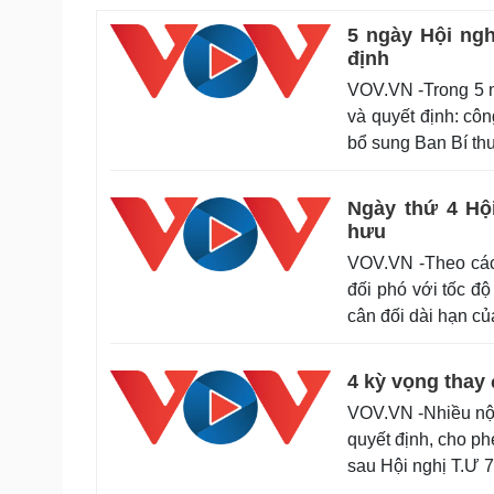
5 ngày Hội ngh
định
VOV.VN -Trong 5 n
và quyết định: côn
bổ sung Ban Bí t
Ngày thứ 4 Hội
hưu
VOV.VN -Theo các 
đối phó với tốc độ
cân đối dài hạn c
4 kỳ vọng thay 
VOV.VN -Nhiều nội
quyết định, cho ph
sau Hội nghị T.Ư 7