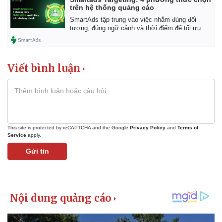
trên hệ thống quảng cáo
SmartAds tập trung vào việc nhắm đúng đối
tượng, đúng ngữ cảnh và thời điểm để tối ưu.
Viết bình luận
This site is protected by reCAPTCHA and the Google
Privacy Policy
and
Terms of
Service
apply.
Gửi tin
Kinh tế
Thị trường
Bất động sản
Giá vàng
Khởi nghiệp
Tiêu dùng
Tỷ giá
Chứng khoán