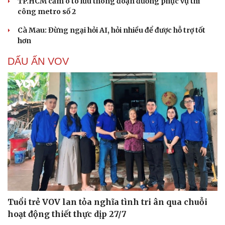
TP.HCM cấm ô tô lưu thông đoạn đường phục vụ thi
công metro số 2
Cà Mau: Đừng ngại hỏi AI, hỏi nhiều để được hỗ trợ tốt
hơn
DẤU ẤN VOV
Tuổi trẻ VOV lan tỏa nghĩa tình tri ân qua chuỗi
hoạt động thiết thực dịp 27/7