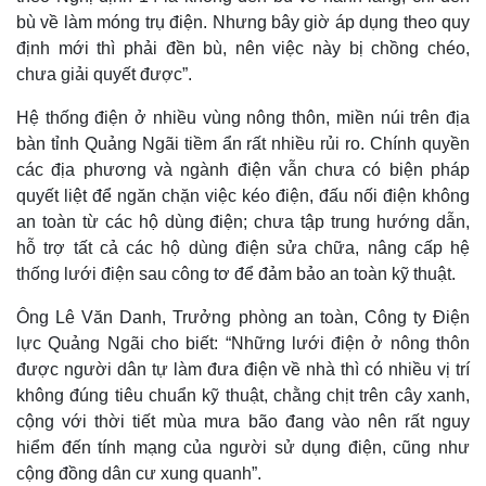
bù về làm móng trụ điện. Nhưng bây giờ áp dụng theo quy
định mới thì phải đền bù, nên việc này bị chồng chéo,
chưa giải quyết được”.
Hệ thống điện ở nhiều vùng nông thôn, miền núi trên địa
bàn tỉnh Quảng Ngãi tiềm ẩn rất nhiều rủi ro. Chính quyền
các địa phương và ngành điện vẫn chưa có biện pháp
quyết liệt để ngăn chặn việc kéo điện, đấu nối điện không
an toàn từ các hộ dùng điện; chưa tập trung hướng dẫn,
hỗ trợ tất cả các hộ dùng điện sửa chữa, nâng cấp hệ
thống lưới điện sau công tơ để đảm bảo an toàn kỹ thuật.
Thế giới
Multimedia
Ông Lê Văn Danh, Trưởng phòng an toàn, Công ty Điện
Quan sát
Video
lực Quảng Ngãi cho biết: “Những lưới điện ở nông thôn
Cuộc sống đó đây
Ảnh
được người dân tự làm đưa điện về nhà thì có nhiều vị trí
Hồ sơ
E-Magazine
không đúng tiêu chuẩn kỹ thuật, chằng chịt trên cây xanh,
Infographic
cộng với thời tiết mùa mưa bão đang vào nên rất nguy
hiểm đến tính mạng của người sử dụng điện, cũng như
cộng đồng dân cư xung quanh”.