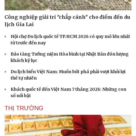
Công nghiệp giải trí "chắp cánh" cho điểm đến du
lịch Gia Lai
Hội chợ Du lịch quốc tế TP.HCM 2026 có quy mô lớn nhất
từ trước đến nay
Sức khỏe
Đời sống
Bảo tàng Tưởng niệm Hòa bình tại Nhật Bản đón lượng
Dinh dưỡng - món ngon
Nhà đẹp
khách kỷ lục
Cây thuốc
Blog
Sản phụ khoa
Tình yêu - Gia đình
Du lịch biển Việt Nam: Muốn bứt phá phải vượt khỏi lợi
Nhi khoa
thế tự nhiên
Nam khoa
Làm đẹp - giảm cân
Khách quốc tế đến Việt Nam 7 tháng 2026: Những con
Phòng mạch online
số nổi bật
Ăn sạch sống khỏe
THỊ TRƯỜNG