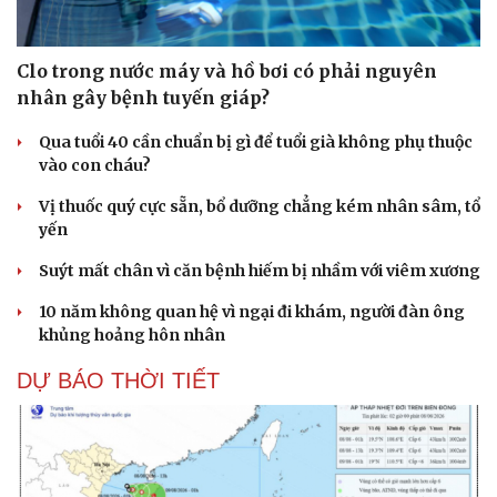
Clo trong nước máy và hồ bơi có phải nguyên
nhân gây bệnh tuyến giáp?
Qua tuổi 40 cần chuẩn bị gì để tuổi già không phụ thuộc
vào con cháu?
Vị thuốc quý cực sẵn, bổ dưỡng chẳng kém nhân sâm, tổ
yến
Suýt mất chân vì căn bệnh hiếm bị nhầm với viêm xương
10 năm không quan hệ vì ngại đi khám, người đàn ông
khủng hoảng hôn nhân
DỰ BÁO THỜI TIẾT