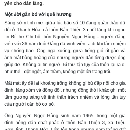
yên cho dân làng.
Một đời gắn bó với quê hương
Sáng sớm tinh mơ, giữa lúc bão số 10 đang quần thảo dữ
dội ở Thanh Hóa, cả thôn Bản Thiện 3 chết lặng khi nghe
tin Bí thư Chi bộ thôn Nguyễn Ngọc Hùng - người đảng
viên với 36 năm tuổi Đảng đã vĩnh viễn ra đi khi làm nhiệm
vụ chống bão. Ông ngã xuống, giữa tiếng gió rít gào và
ánh mắt bàng hoàng của những người dân từng được ông
giúp đỡ. Không ai tin người Bí thư tận tụy của thôn lại ra đi
như thế - đột ngột, âm thầm, không một lời trăng trối.
Mất mát ấy để lại khoảng trống không gì bù đắp nổi cho gia
đình, làng xóm và đồng đội, nhưng đồng thời khắc ghi một
tấm gương sáng về tinh thần trách nhiệm và lòng tận tụy
của người cán bộ cơ sở.
Ông Nguyễn Ngọc Hùng sinh năm 1965, trong một gia
đình nông dân chất phác ở thôn Bản Thiện 3, xã Triệu
Sơn, tỉnh Thanh Hóa. Lớn lên trong những năm tháng đất