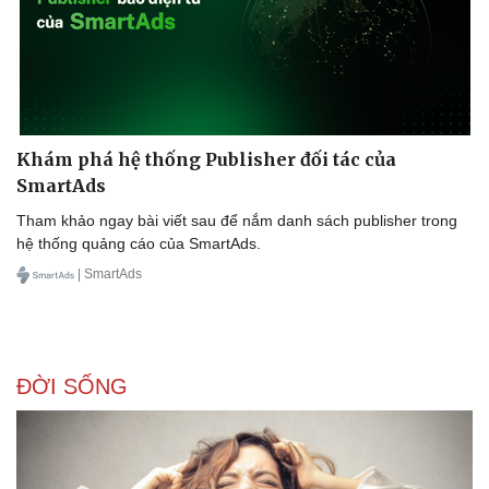
Khám phá hệ thống Publisher đối tác của
SmartAds
Tham khảo ngay bài viết sau để nắm danh sách publisher trong
hệ thống quảng cáo của SmartAds.
| SmartAds
Văn hóa
Giải trí
Sân khấu - Điện ảnh
Nghệ sĩ
Văn học
Thời trang
ĐỜI SỐNG
Âm nhạc
Sao Việt
Di sản