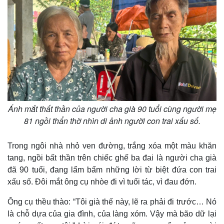
Giá cà phê
Ánh mắt thất thần của người cha già 90 tuổi cùng người mẹ
81 ngồi thẩn thờ nhìn di ảnh người con trai xấu số.
Trong ngôi nhà nhỏ ven đường, trắng xóa một màu khăn
tang, ngồi bất thần trên chiếc ghế ba đai là người cha già
đã 90 tuổi, đang lẩm bẩm những lời từ biệt đứa con trai
xấu số. Đôi mắt ông cụ nhòe đi vì tuổi tác, vì đau đớn.
Ông cụ thều thào: “Tôi già thế này, lẽ ra phải đi trước… Nó
là chỗ dựa của gia đình, của làng xóm. Vậy mà bão dữ lại