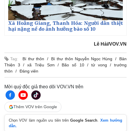
n
g
T
Xã Hoằng Giang, Thanh Hóa: Người dân thiệt
hại nặng nề do ảnh hưởng bão số 10
i
m
Lê Hải/VOV.VN
e
Tag:
Bí thư thôn
Bí thư thôn Nguyễn Ngọc Hùng
Bản
Thiện 3
xã Triệu Sơn
Bão số 10
tử vong
trưởng
thôn
Đảng viên
Mời quý độc giả theo dõi VOV.VN trên
Thêm VOV trên Google
Chọn VOV làm nguồn ưu tiên trên
Google Search
.
Xem hướng
dẫn.