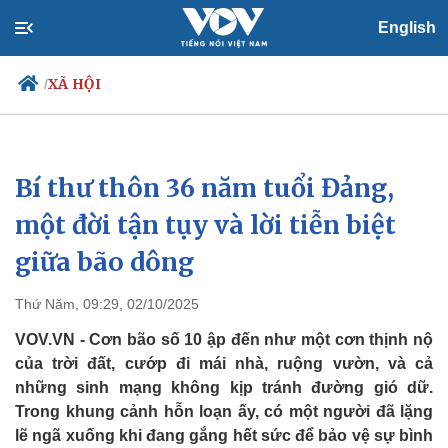
English
XÃ HỘI
/
Bí thư thôn 36 năm tuổi Đảng,
Chính trị
Xã hội
Đảng
Tin 24h
một đời tận tụy và lời tiễn biệt
Tổ chức nhân sự
Dự báo thời tiết
giữa bão dông
Quốc hội
Giáo dục
Nhận diện sự thật
Dấu ấn VOV
Việc làm
Thứ Năm, 09:29, 02/10/2025
Biển đảo
VOV.VN - Cơn bão số 10 ập đến như một cơn thịnh nộ
của trời đất, cướp đi mái nhà, ruộng vườn, và cả
những sinh mạng không kịp tránh đường gió dữ.
Trong khung cảnh hỗn loạn ấy, có một người đã lặng
lẽ ngã xuống khi đang gắng hết sức để bảo vệ sự bình