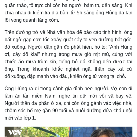
quần thảo, tổ trực chỉ còn ba người bám trụ đến sáng. Khi
chia nhau đi kiểm tra địa bàn, từ 5h sáng ông Hùng đã lặn
lội vòng quanh làng xóm.
Trên đường trở về Nhà văn hóa để báo cáo tình hình, ông
bất ngờ gặp cơn lốc xoáy quật cây to ven đường bật gốc,
đổ xuống. Người dân gần đó phát hiện, hô to: “Anh Hùng
ơi, cây đổ kìa!” nhưng trong mưa gió mịt mù, cùng với
chiếc áo mưa trùm kín, tiếng hô đó không đến được tai
ông. Trong khoảnh khắc nghiệt ngã, thân cây xà cừ
đổ xuống, đập mạnh vào đầu, khiến ông tử vong tại chỗ.
Ông Hùng ra đi trong cảnh gia đình neo người. Vợ con đi
làm ăn tận miền Nam, nghe tin dữ mới vội vã bay về.
Người thân đa phần ở xa, chỉ còn ông gánh vác việc nhà,
Kinh tế
Thị trường
chăm sóc bố mẹ gần 90 tuổi và nuôi dưỡng đứa cháu nội
Bất động sản
Giá vàng
mới vào lớp 1.
Khởi nghiệp
Tiêu dùng
Tỷ giá
Chứng khoán