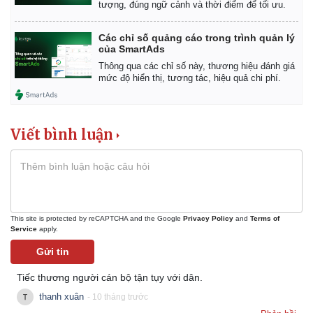
tượng, đúng ngữ cảnh và thời điểm để tối ưu.
Thể thao
Ô tô - Xe máy
Bóng đá
Ô tô
Các chỉ số quảng cáo trong trình quản lý
Lịch thi đấu bóng đá
Xe máy
của SmartAds
Thế giới thể thao
Tư vấn
Thông qua các chỉ số này, thương hiệu đánh giá
eSports
mức độ hiển thị, tương tác, hiệu quả chi phí.
Hậu trường
Viết bình luận
This site is protected by reCAPTCHA and the Google
Privacy Policy
and
Terms of
Service
apply.
Gửi tin
Tiếc thương người cán bộ tận tụy với dân.
thanh xuân
- 10 tháng trước