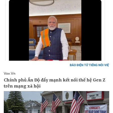
Doanh nghiệp
Công nghệ
Thông tin doanh nghiệp
Sành điệu
Doanh nghiệp 24h
Tin Công nghệ
Doanh nhân
Trải nghiệm
Vì cộng đồng
Chuyển đổi số