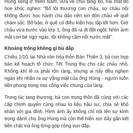
Hùng sống ở miền Nam, vừa về chịu tang bố, hai mắt đỏ
hoe khóc nghẹn: “Bố tôi thương con cháu, sợ cháu nội
không được học hành chu đáo nên xin đón cháu về quê
chăm sóc. Bố bảo, ở quê có điều kiện học tập tốt hơn. Giờ
cháu vừa bước vào lớp 1, ông đã ra đi đột ngột. Nhìn ánh
mắt con bé ngơ ngác, tôi không cầm nổi nước mắt”.
Khoảng trống không gì bù đắp
Chiều 1/10, tại Nhà văn hóa thôn Bản Thiện 3, bà con họp
bàn kế hoạch tổ chức Tết Trung thu cho các cháu nhỏ.
Không khí lẽ ra phải rộn ràng, nhưng ai nấy đều nghẹn
ngào khi nhận ra sự vắng mặt của ông Hùng - người luôn
tiên phong trong mọi công việc chung của làng.
Trong lúc tang thương, bà con trong thôn đã cùng với các
cấp chính quyền cùng nhau lo liệu hậu sự, chia sẻ khó
khăn với gia đình. Hình ảnh ấy không chỉ nói lên sự kính
trọng dành cho ông Hùng mà còn thể hiện sợi dây gắn kết
bền chặt mà ông từng góp công vun đắp.
Pháp luật
Quân sự - Quốc phòng