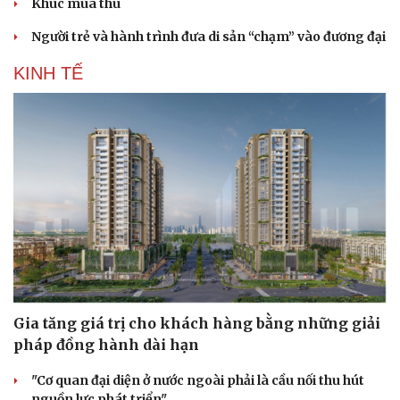
Khúc mùa thu
Người trẻ và hành trình đưa di sản “chạm” vào đương đại
KINH TẾ
Du lịch
Podcast
Gia tăng giá trị cho khách hàng bằng những giải
Tư vấn
Câu chuyện thời sự
pháp đồng hành dài hạn
Săn Tour
Đọc truyện đêm khuya
check-in
Cửa sổ tình yêu
"Cơ quan đại diện ở nước ngoài phải là cầu nối thu hút
Kể chuyện cho bé
nguồn lực phát triển"