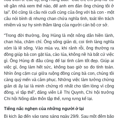
về gần nhà xem thế nào, để anh em đàn ông chúng tôi ở
lại”. Đó cũng là câu nói cuối cùng của ông với bà con - một
câu nói bình dị nhưng chan chứa nghĩa tình, toát lên trách
nhiệm và sự hy sinh thầm lặng của người cán bộ cơ sở.
“Trong đời thường, ông Hùng là một nông dân hiền lành,
chan hòa, chăm chỉ. Ông sống giản dị, coi tình làng nghĩa
xóm là lẽ sống. Vào mùa vụ, khi rảnh rỗi, ông thường ra
đồng giúp bà con gặt lúa, cào lúa, không nề hà bất cứ việc
gì. Ông Hùng đi đâu cũng để lại tình cảm tốt đẹp. Giúp ai
việc gì, ông làm hết sức, không bao giờ so đo tính toán.
Nhìn ông cặm cụi giữa ruộng đồng cùng bà con, chúng tôi
càng quý mến và cảm phục. Những việc làm tưởng chừng
giản dị ấy lại là minh chứng rõ nhất cho tấm lòng vì cộng
đồng, vì tập thể”, đảng viên Lê Thị Quynh, Chi hội trưởng
Chi hội Nông dân thôn tập thể, rưng rưng kể lại.
Tiếng nấc nghẹn của những người ở lại
Bi kịch ập đến vào rạng sáng ngày 29/9. Sau một đêm bão