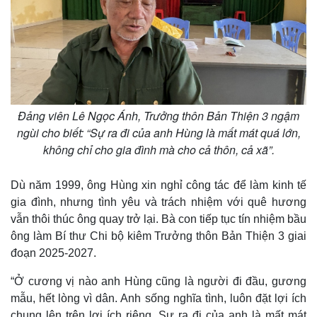
Đảng viên Lê Ngọc Ánh, Trưởng thôn Bản Thiện 3 ngậm
ngùi cho biết: “Sự ra đi của anh Hùng là mất mát quá lớn,
không chỉ cho gia đình mà cho cả thôn, cả xã”.
Dù năm 1999, ông Hùng xin nghỉ công tác để làm kinh tế
gia đình, nhưng tình yêu và trách nhiệm với quê hương
Thế giới
Multimedia
vẫn thôi thúc ông quay trở lại. Bà con tiếp tục tín nhiệm bầu
Quan sát
Video
ông làm Bí thư Chi bộ kiêm Trưởng thôn Bản Thiện 3 giai
Cuộc sống đó đây
Ảnh
đoạn 2025-2027.
Hồ sơ
E-Magazine
Infographic
“Ở cương vị nào anh Hùng cũng là người đi đầu, gương
mẫu, hết lòng vì dân. Anh sống nghĩa tình, luôn đặt lợi ích
chung lên trên lợi ích riêng. Sự ra đi của anh là mất mát