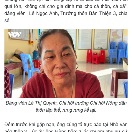
quá lớn, không chỉ cho gia đình mà cho cả thôn, cả xã”,
đảng viên Lê Ngọc Ánh, Trưởng thôn Bản Thiện 3, chia
sẻ.
Đảng viên Lê Thị Quynh, Chi hội trưởng Chi hội Nông dân
thôn tập thể, rưng rưng kể lại.
Đêm trước khi gặp nạn, ông cùng tổ trực bão tại Nhà văn
hóa thôn 3. Lúc ấy, ông Hùng bảo: “Các chị em phụ nữ cứ