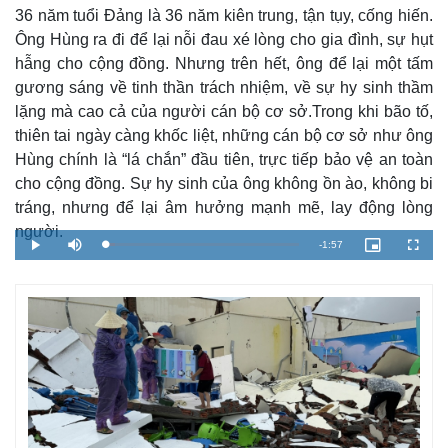
Vụ án
Vũ khí
36 năm tuổi Đảng là 36 năm kiên trung, tận tụy, cống hiến.
Tin nóng
Việt Nam
Ông Hùng ra đi để lại nỗi đau xé lòng cho gia đình, sự hụt
Tư vấn luật
Phân tích
hẫng cho cộng đồng. Nhưng trên hết, ông để lại một tấm
gương sáng về tinh thần trách nhiệm, về sự hy sinh thầm
lặng mà cao cả của người cán bộ cơ sở.Trong khi bão tố,
thiên tai ngày càng khốc liệt, những cán bộ cơ sở như ông
Hùng chính là “lá chắn” đầu tiên, trực tiếp bảo vệ an toàn
cho cộng đồng. Sự hy sinh của ông không ồn ào, không bi
tráng, nhưng để lại âm hưởng mạnh mẽ, lay động lòng
người.
R
-
1:57
L
P
M
P
F
o
l
u
i
u
a
a
t
c
l
e
d
y
e
t
l
e
u
s
d
r
c
m
:
e
r
5
-
e
.
i
e
a
1
n
n
2
-
%
P
i
i
c
t
n
u
r
e
i