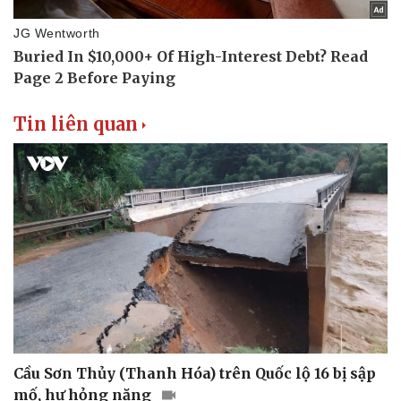
Tin liên quan
Sức khỏe
Đời sống
Dinh dưỡng - món ngon
Nhà đẹp
Cây thuốc
Blog
Sản phụ khoa
Tình yêu - Gia đình
Nhi khoa
Nam khoa
Làm đẹp - giảm cân
Phòng mạch online
Ăn sạch sống khỏe
Cầu Sơn Thủy (Thanh Hóa) trên Quốc lộ 16 bị sập
mố, hư hỏng nặng