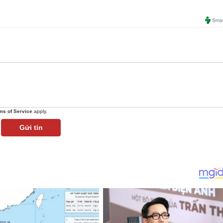
ms of Service
apply.
Gửi tin