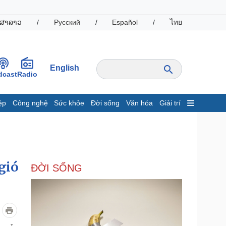
ສາລາວ
/
Русский
/
Español
/
ไทย
English
dcast
Radio
ệp
Công nghệ
Sức khỏe
Đời sống
Văn hóa
Giải trí
inh tế
Thị trường
ất động sản
Giá vàng
hởi nghiệp
Tiêu dùng
Tỷ giá
gió
ĐỜI SỐNG
Chứng khoán
Giá cà phê
oanh nghiệp
Công nghệ
hông tin doanh nghiệp
Sành điệu