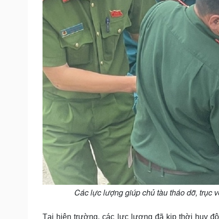
Các lực lượng giúp chủ tàu tháo dỡ, trục 
Tại hiện trường, các lực lượng đã kịp thời huy đ