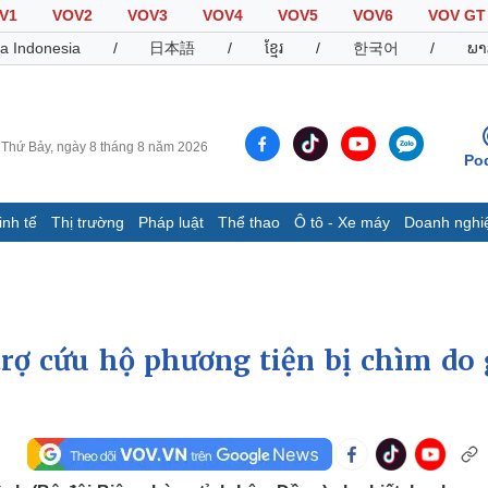
V1
VOV2
VOV3
VOV4
VOV5
VOV6
VOV GT
a Indonesia
/
日本語
/
ខ្មែរ
/
한국어
/
ພາ
Thứ Bảy, ngày 8 tháng 8 năm 2026
Po
inh tế
Thị trường
Pháp luật
Thể thao
Ô tô - Xe máy
Doanh nghi
Thế giới
Multimedia
K
Quan sát
Video
B
Cuộc sống đó đây
Ảnh
K
Hồ sơ
E-Magazine
ợ cứu hộ phương tiện bị chìm do 
Infographic
Thể thao
Ô tô - Xe máy
D
Bóng đá
Ô tô
T