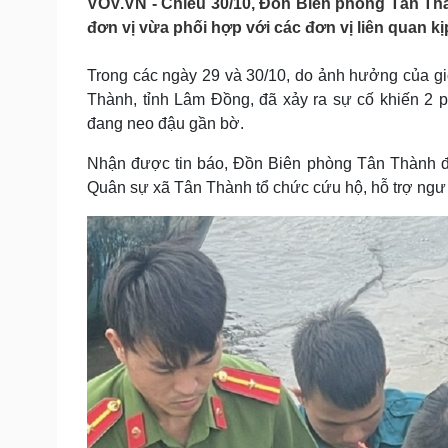
VOV.VN - Chiều 30/10, Đồn Biên phòng Tân Thà
Tin nóng
Việt Nam
đơn vị vừa phối hợp với các đơn vị liên quan kị
Tư vấn luật
Phân tích
Trong các ngày 29 và 30/10, do ảnh hưởng của gió
Thành, tỉnh Lâm Đồng, đã xảy ra sự cố khiến 2 
Sức khỏe
Đời sống
đang neo đậu gần bờ.
Dinh dưỡng - món ngon
Nhà đẹp
Cây thuốc
Blog
Nhận được tin báo, Đồn Biên phòng Tân Thành đ
Sản phụ khoa
Tình yêu - Gia đình
Quân sự xã Tân Thành tổ chức cứu hộ, hỗ trợ ngư
Nhi khoa
Nam khoa
Làm đẹp - giảm cân
Phòng mạch online
Ăn sạch sống khỏe
Cải chính