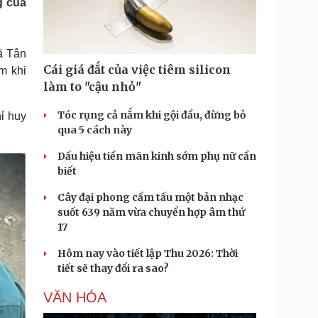
g của
Doanh nghiệp 24h
Tin Công nghệ
Doanh nhân
Trải nghiệm
ì cộng đồng
Chuyển đổi số
ã Tân
Cái giá đắt của việc tiêm silicon
m khi
u lịch
Podcast
làm to "cậu nhỏ"
Tư vấn
Câu chuyện thời sự
Săn Tour
Đọc truyện đêm khuya
Tóc rụng cả nắm khi gội đầu, đừng bỏ
ỉ huy
heck-in
Cửa sổ tình yêu
qua 5 cách này
Kể chuyện cho bé
Dấu hiệu tiền mãn kinh sớm phụ nữ cần
Hạt giống tâm hồn
biết
Cây đại phong cầm tấu một bản nhạc
suốt 639 năm vừa chuyển hợp âm thứ
17
Hôm nay vào tiết lập Thu 2026: Thời
tiết sẽ thay đổi ra sao?
VĂN HÓA