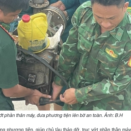
vớt phần thân máy, đưa phương tiện lên bờ an toàn. Ảnh: B.H
ộng phương tiện, giúp chủ tàu tháo dỡ, trục vớt phần thân máy