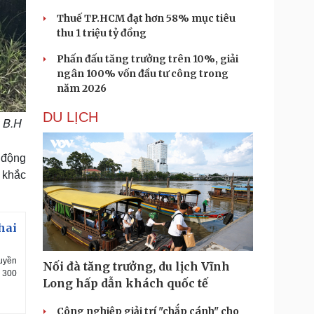
Thuế TP.HCM đạt hơn 58% mục tiêu
thu 1 triệu tỷ đồng
Phấn đấu tăng trưởng trên 10%, giải
ngân 100% vốn đầu tư công trong
năm 2026
DU LỊCH
: B.H
 động
 khắc
hai
ruyền
Nối đà tăng trưởng, du lịch Vĩnh
n 300
Long hấp dẫn khách quốc tế
Công nghiệp giải trí "chắp cánh" cho