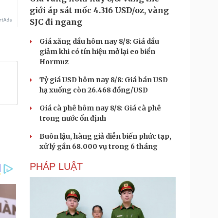
giới áp sát mốc 4.316 USD/oz, vàng
SJC đi ngang
Giá xăng dầu hôm nay 8/8: Giá dầu
giảm khi có tín hiệu mở lại eo biển
Hormuz
Tỷ giá USD hôm nay 8/8: Giá bán USD
hạ xuống còn 26.468 đồng/USD
Giá cà phê hôm nay 8/8: Giá cà phê
trong nước ổn định
Buôn lậu, hàng giả diễn biến phức tạp,
xử lý gần 68.000 vụ trong 6 tháng
PHÁP LUẬT