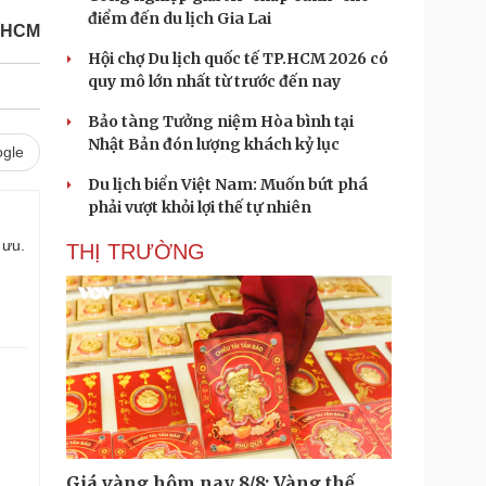
điểm đến du lịch Gia Lai
P.HCM
Hội chợ Du lịch quốc tế TP.HCM 2026 có
quy mô lớn nhất từ trước đến nay
Bảo tàng Tưởng niệm Hòa bình tại
Nhật Bản đón lượng khách kỷ lục
gle
Du lịch biển Việt Nam: Muốn bứt phá
phải vượt khỏi lợi thế tự nhiên
 ưu.
THỊ TRƯỜNG
Giá vàng hôm nay 8/8: Vàng thế