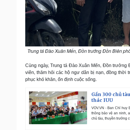
Trung tá Đào Xuân Mến, Đồn trưởng Đồn Biên phò
Cùng ngày, Trung tá Đào Xuân Mến, Đồn trưởng Đ
viên, thăm hỏi các hộ ngư dân bị nạn, đồng thời 
phục khó khăn, ổn định cuộc sống.
Gần 300 chủ tàu
thác IUU
VOV.VN - Ban Chỉ huy B
thông bảo vệ an ninh, 
chủ tàu, thuyền trưởng 