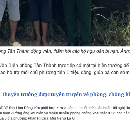
ng Tân Thành động viên, thăm hỏi các hộ ngư dân bị nạn. Ảnh
ồn Biên phòng Tân Thành trực tiếp có mặt tại hiện trường để
trao hỗ trợ mỗi chủ phương tiện 1 triệu đồng, giúp bà con sớm
, thuyền trưởng được tuyên truyền về phòng, chống k
ĐBP tỉnh Lâm Đồng vừa phối hợp đơn vị liên quan tổ chức các buổi Hội nghị “t
an toàn đường ống khí biển và tuyên truyền phòng chống khai thác IUU” cho gầ
của 3 địa phương: Phan Rí Cửa, Mũi Né và La Gi.