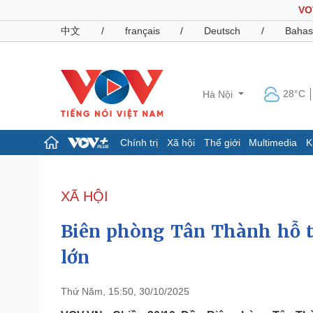
VO
中文
/
français
/
Deutsch
/
Bahas
28°C
Hà Nội
Chính trị
Xã hội
Thế giới
Multimedia
K
Chính trị
Xã hội
Đảng
Tin 24h
XÃ HỘI
Tổ chức nhân sự
Dự báo thời tiết
Quốc hội
Giáo dục
Biên phòng Tân Thành hỗ tr
Nhận diện sự thật
Dấu ấn VOV
Việc làm
lớn
Biển đảo
Pháp luật
Quân sự - Quốc phòng
Thứ Năm, 15:50, 30/10/2025
Vụ án
Vũ khí