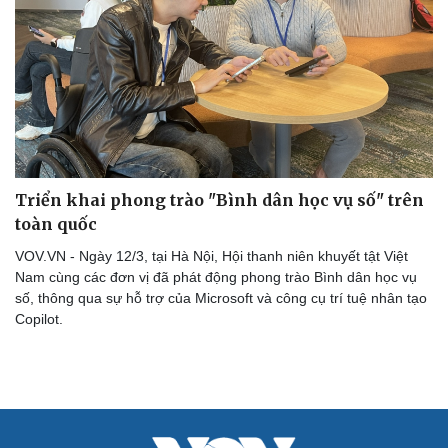
Săn Tour
Đọc truyện đêm khuya
check-in
Cửa sổ tình yêu
Kể chuyện cho bé
Hạt giống tâm hồn
Triển khai phong trào "Bình dân học vụ số" trên
toàn quốc
VOV.VN - Ngày 12/3, tại Hà Nội, Hội thanh niên khuyết tật Việt
Nam cùng các đơn vị đã phát động phong trào Bình dân học vụ
số, thông qua sự hỗ trợ của Microsoft và công cụ trí tuệ nhân tạo
Copilot.