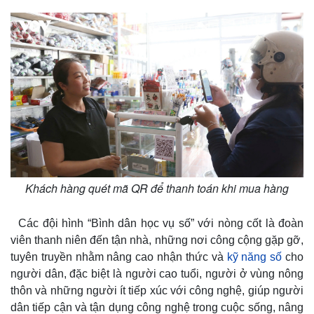
Khách hàng quét mã QR để thanh toán khi mua hàng
Các đội hình “Bình dân học vụ số” với nòng cốt là đoàn
viên thanh niên đến tận nhà, những nơi công cộng gặp gỡ,
Thế giới
Multimedia
tuyên truyền nhằm nâng cao nhận thức và
kỹ năng số
cho
Quan sát
Video
người dân, đặc biệt là người cao tuổi, người ở vùng nông
Cuộc sống đó đây
Ảnh
thôn và những người ít tiếp xúc với công nghệ, giúp người
Hồ sơ
E-Magazine
dân tiếp cận và tận dụng công nghệ trong cuộc sống, nâng
Infographic