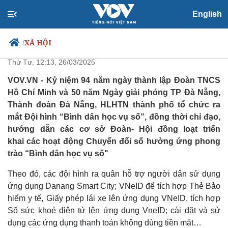
English
"Bình dân học vụ số"- phong
trào mới của tuổi trẻ Đà Nẵng
XÃ HỘI
/
Thứ Tư, 12:13, 26/03/2025
VOV.VN - Kỷ niệm 94 năm ngày thành lập Đoàn TNCS
Hồ Chí Minh và 50 năm Ngày giải phóng TP Đà Nẵng,
Chính trị
Xã hội
Thành đoàn Đà Nẵng, HLHTN thành phố tổ chức ra
Đảng
Tin 24h
mắt Đội hình “Bình dân học vụ số”, đồng thời chỉ đạo,
Tổ chức nhân sự
Dự báo thời tiết
hướng dẫn các cơ sở Đoàn- Hội đồng loạt triển
Quốc hội
Giáo dục
khai các hoạt động Chuyển đổi số hưởng ứng phong
Nhận diện sự thật
Dấu ấn VOV
Việc làm
trào “Bình dân học vụ số"
Biển đảo
Theo đó, các đội hình ra quân hỗ trợ người dân sử dụng
ứng dụng Danang Smart City; VNeID để tích hợp Thẻ Bảo
hiểm y tế, Giấy phép lái xe lên ứng dụng VNeID, tích hợp
Sổ sức khoẻ điện tử lên ứng dụng VneID; cài đặt và sử
dụng các ứng dụng thanh toán không dùng tiền mặt…