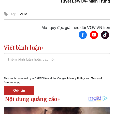
Tuyết Lê/VOV- Miền Trung
Tag:
VOV
Mời quý độc giả theo dõi VOV.VN trên
Pháp luật
Quân sự - Quốc phòng
Viết bình luận
Vụ án
Vũ khí
Tin nóng
Việt Nam
Tư vấn luật
Phân tích
This site is protected by reCAPTCHA and the Google
Privacy Policy
and
Terms of
Service
apply.
Gửi tin