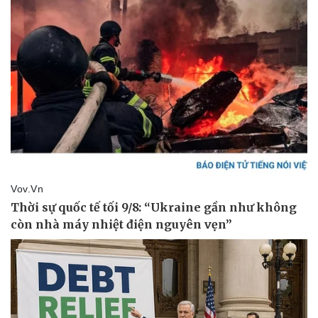
Thể thao
Ô tô - Xe máy
Bóng đá
Ô tô
Lịch thi đấu bóng đá
Xe máy
Thế giới thể thao
Tư vấn
eSports
Hậu trường