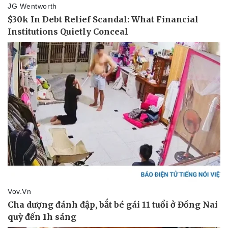
Sức khỏe
Đời sống
Dinh dưỡng - món ngon
Nhà đẹp
Cây thuốc
Blog
Sản phụ khoa
Tình yêu - Gia đình
Nhi khoa
Nam khoa
Làm đẹp - giảm cân
Phòng mạch online
Ăn sạch sống khỏe