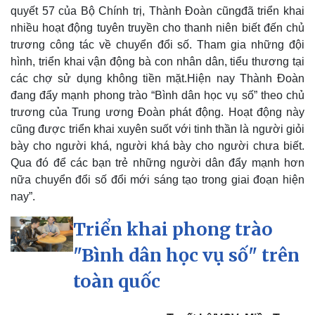
quyết 57 của Bộ Chính trị, Thành Đoàn cũngđã triển khai
Kinh tế
Thị trường
nhiều hoạt động tuyên truyền cho thanh niên biết đến chủ
Bất động sản
Giá vàng
trương công tác về chuyển đổi số. Tham gia những đội
Khởi nghiệp
Tiêu dùng
hình, triển khai vận động bà con nhân dân, tiểu thương tại
Tỷ giá
các chợ sử dụng không tiền mặt.Hiện nay Thành Đoàn
Chứng khoán
đang đẩy mạnh phong trào “Bình dân học vụ số” theo chủ
Giá cà phê
trương của Trung ương Đoàn phát động. Hoạt động này
cũng được triển khai xuyên suốt với tinh thần là người giỏi
bày cho người khá, người khá bày cho người chưa biết.
Qua đó để các bạn trẻ những người dân đẩy mạnh hơn
nữa chuyển đổi số đổi mới sáng tạo trong giai đoạn hiện
nay”.
Triển khai phong trào
"Bình dân học vụ số" trên
toàn quốc