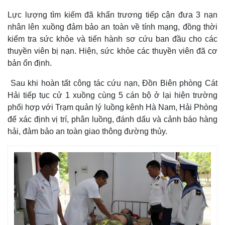
Lực lượng tìm kiếm đã khẩn trương tiếp cận đưa 3 nạn
nhân lên xuồng đảm bảo an toàn về tính mạng, đồng thời
kiểm tra sức khỏe và tiến hành sơ cứu ban đầu cho các
thuyền viên bị nạn. Hiện, sức khỏe các thuyền viên đã cơ
bản ổn định.
Sau khi hoàn tất công tác cứu nạn, Đồn Biên phòng Cát
Hải tiếp tục cử 1 xuồng cùng 5 cán bộ ở lại hiện trường
phối hợp với Trạm quản lý luồng kênh Hà Nam, Hải Phòng
để xác định vị trí, phân luồng, đánh dấu và cảnh báo hàng
hải, đảm bảo an toàn giao thông đường thủy.
Thế giới
Multimedia
Quan sát
Video
Cuộc sống đó đây
Ảnh
Hồ sơ
E-Magazine
Infographic