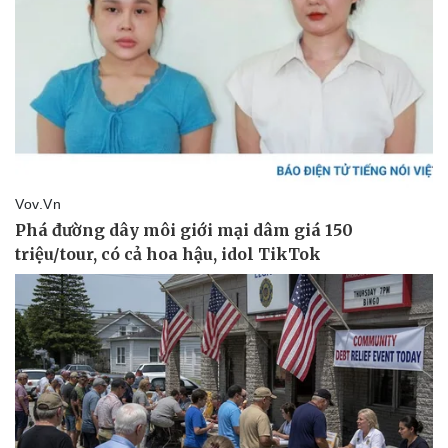
Pháp luật
Quân sự - Quốc phòng
Vụ án
Vũ khí
Tin nóng
Việt Nam