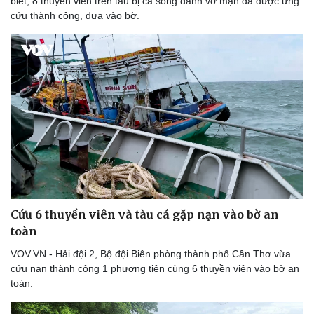
biết, 8 thuyền viên trên tàu bị cá sóng đánh vỡ mạn đã được ứng
Bóng đá
Ô tô
cứu thành công, đưa vào bờ.
Lịch thi đấu bóng đá
Xe máy
Thế giới thể thao
Tư vấn
eSports
Hậu trường
Cứu 6 thuyền viên và tàu cá gặp nạn vào bờ an
toàn
VOV.VN - Hải đội 2, Bộ đội Biên phòng thành phố Cần Thơ vừa
cứu nạn thành công 1 phương tiện cùng 6 thuyền viên vào bờ an
toàn.