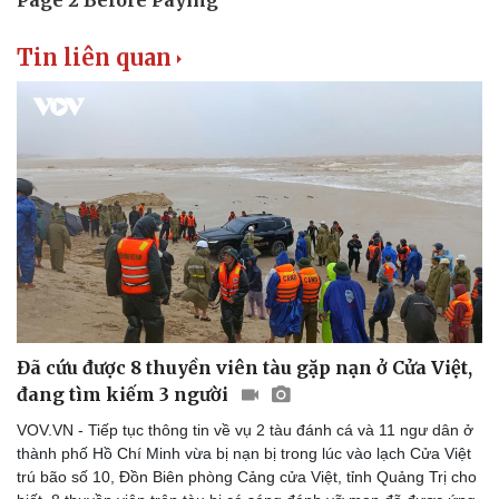
Tin liên quan
Đã cứu được 8 thuyền viên tàu gặp nạn ở Cửa Việt,
đang tìm kiếm 3 người
VOV.VN - Tiếp tục thông tin về vụ 2 tàu đánh cá và 11 ngư dân ở
thành phố Hồ Chí Minh vừa bị nạn bị trong lúc vào lạch Cửa Việt
Thể thao
Ô tô - Xe máy
trú bão số 10, Đồn Biên phòng Cảng cửa Việt, tỉnh Quảng Trị cho