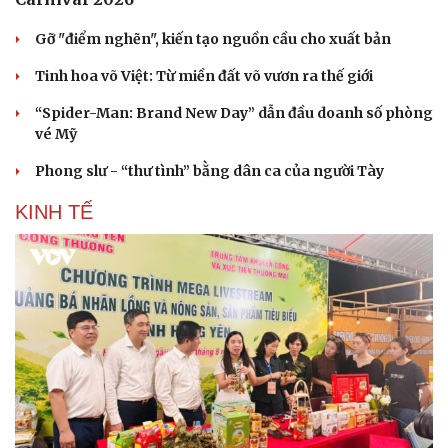
Gỡ "điểm nghẽn", kiến tạo nguồn cầu cho xuất bản
Tinh hoa võ Việt: Từ miền đất võ vươn ra thế giới
“Spider-Man: Brand New Day” dẫn đầu doanh số phòng
vé Mỹ
Phong slư - “thư tình” bằng dân ca của người Tày
KINH TẾ