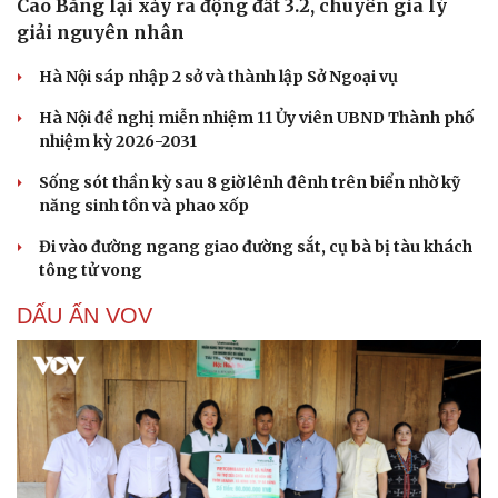
Cao Bằng lại xảy ra động đất 3.2, chuyên gia lý
giải nguyên nhân
Hà Nội sáp nhập 2 sở và thành lập Sở Ngoại vụ
Hà Nội đề nghị miễn nhiệm 11 Ủy viên UBND Thành phố
nhiệm kỳ 2026-2031
Sống sót thần kỳ sau 8 giờ lênh đênh trên biển nhờ kỹ
năng sinh tồn và phao xốp
Đi vào đường ngang giao đường sắt, cụ bà bị tàu khách
tông tử vong
DẤU ẤN VOV
Cải chính