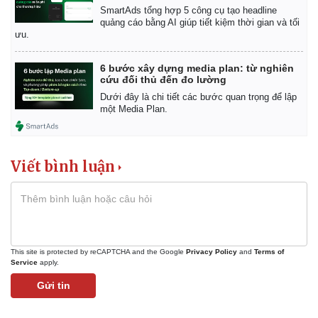
SmartAds tổng hợp 5 công cụ tạo headline
quảng cáo bằng AI giúp tiết kiệm thời gian và tối
ưu.
6 bước xây dựng media plan: từ nghiên
cứu đối thủ đến đo lường
Dưới đây là chi tiết các bước quan trọng để lập
một Media Plan.
Viết bình luận
Kinh tế
Thị trường
Bất động sản
Giá vàng
This site is protected by reCAPTCHA and the Google
Privacy Policy
and
Terms of
Service
apply.
Khởi nghiệp
Tiêu dùng
Tỷ giá
Gửi tin
Chứng khoán
Giá cà phê