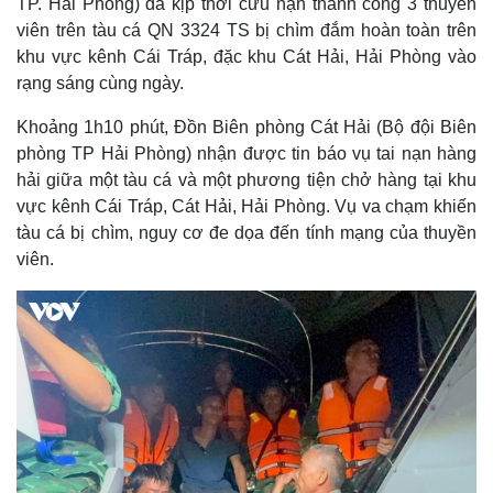
TP. Hải Phòng) đã kịp thời cứu nạn thành công 3 thuyền
viên trên tàu cá QN 3324 TS bị chìm đắm hoàn toàn trên
khu vực kênh Cái Tráp, đặc khu Cát Hải, Hải Phòng vào
rạng sáng cùng ngày.
Khoảng 1h10 phút, Đồn Biên phòng Cát Hải (Bộ đội Biên
phòng TP Hải Phòng) nhận được tin báo vụ tai nạn hàng
hải giữa một tàu cá và một phương tiện chở hàng tại khu
vực kênh Cái Tráp, Cát Hải, Hải Phòng. Vụ va chạm khiến
tàu cá bị chìm, nguy cơ đe dọa đến tính mạng của thuyền
viên.