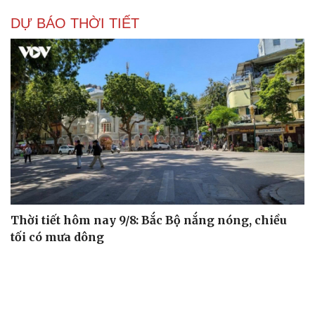
DỰ BÁO THỜI TIẾT
Thời tiết hôm nay 9/8: Bắc Bộ nắng nóng, chiều
tối có mưa dông
Áp thấp nhiệt đới suy yếu, Vịnh Bắc Bộ vẫn có gió mạnh
Diễn biến mới nhất về áp thấp nhiệt đới trên biển Đông