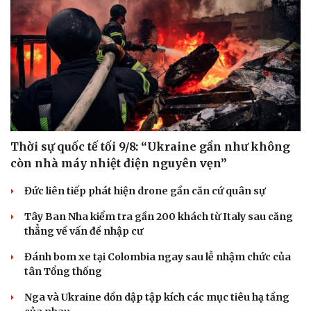
Thời sự quốc tế tối 9/8: “Ukraine gần như không
còn nhà máy nhiệt điện nguyên vẹn”
Đức liên tiếp phát hiện drone gần căn cứ quân sự
Du lịch
Podcast
Tư vấn
Câu chuyện thời sự
Tây Ban Nha kiểm tra gần 200 khách từ Italy sau căng
Săn Tour
Đọc truyện đêm khuya
thẳng về vấn đề nhập cư
check-in
Cửa sổ tình yêu
Đánh bom xe tại Colombia ngay sau lễ nhậm chức của
Kể chuyện cho bé
tân Tổng thống
Hạt giống tâm hồn
Nga và Ukraine dồn dập tập kích các mục tiêu hạ tầng