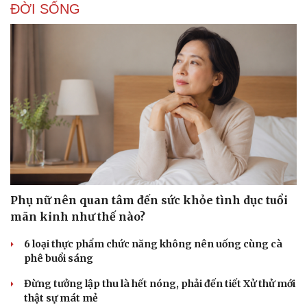
ĐỜI SỐNG
Doanh nghiệp
Công nghệ
Thông tin doanh nghiệp
Sành điệu
Doanh nghiệp 24h
Tin Công nghệ
Doanh nhân
Trải nghiệm
Vì cộng đồng
Chuyển đổi số
Phụ nữ nên quan tâm đến sức khỏe tình dục tuổi
mãn kinh như thế nào?
6 loại thực phẩm chức năng không nên uống cùng cà
phê buổi sáng
Đừng tưởng lập thu là hết nóng, phải đến tiết Xử thử mới
thật sự mát mẻ