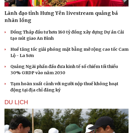
Lãnh đạo tỉnh Hưng Yên livestream quảng bá
nhãn lồng
Sức khỏe
Đời sống
Đồng Tháp đầu tư hơn 160 tỷ đồng xây dựng Dự án Cải
Dinh dưỡng - món ngon
Nhà đẹp
tạo nút giao An Bình
Cây thuốc
Blog
Huế tăng tốc giải phóng mặt bằng mở rộng cao tốc Cam
Sản phụ khoa
Tình yêu - Gia đình
Lộ - La Sơn
Nhi khoa
Nam khoa
Quảng Ngãi phấn đấu đưa kinh tế số chiếm tối thiểu
Làm đẹp - giảm cân
30% GRDP vào năm 2030
Phòng mạch online
Ăn sạch sống khỏe
Tạm hoãn xuất cảnh với người nộp thuế không hoạt
động tại địa chỉ đăng ký
DU LỊCH