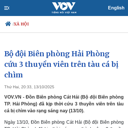
English
XÃ HỘI
/
Bộ đội Biên phòng Hải Phòng
Chính trị
Xã hội
Đảng
Tin 24h
cứu 3 thuyền viên trên tàu cá bị
Tổ chức nhân sự
Dự báo thời tiết
chìm
Quốc hội
Giáo dục
Nhận diện sự thật
Dấu ấn VOV
Việc làm
Thứ Hai, 20:33, 13/10/2025
Biển đảo
VOV.VN - Đồn Biên phòng Cát Hải (Bộ đội Biên phòng
TP. Hải Phòng) đã kịp thời cứu 3 thuyền viên trên tàu
cá bị chìm vào rạng sáng nay (13/10).
Ngày 13/10, Đồn Biên phòng Cát Hải (Bộ đội Biên phòng