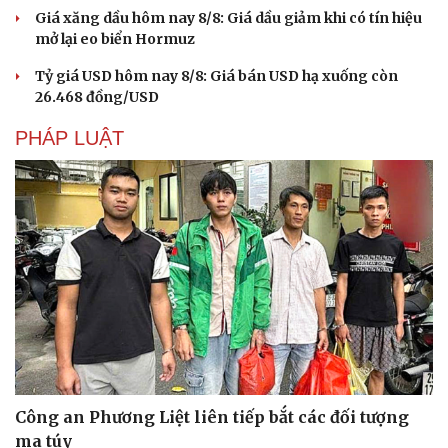
Giá xăng dầu hôm nay 8/8: Giá dầu giảm khi có tín hiệu
mở lại eo biển Hormuz
Tỷ giá USD hôm nay 8/8: Giá bán USD hạ xuống còn
26.468 đồng/USD
PHÁP LUẬT
Văn hóa
Giải trí
Sân khấu - Điện ảnh
Nghệ sĩ
Văn học
Thời trang
Âm nhạc
Sao Việt
Di sản
Công an Phương Liệt liên tiếp bắt các đối tượng
ma túy