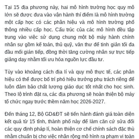
Tại 15 địa phương này, hai mô hình trường học quy mô
lớn sẽ được đưa vào vận hành thí điểm là mô hình trường
một cấp học có các phân hiệu và mô hình trường phổ
thông nhiều cấp học. Cấu trúc của các mô hình đều tập
trung vào việc sử dụng chung một bộ máy hành chính
nhân sự gồm kế toán, thủ quỹ, văn thư để tinh giản tối đa
đầu mối gián tiếp, đồng thời tăng cường nhân sự trực tiếp
giảng dạy nhằm tối ưu hóa nguồn lực đầu tư.
Tùy vào khoảng cách địa lí và quy mô thực tế, các phân
hiệu có thể được bố trí phó hiệu trưởng phụ trách riêng để
luôn đảm bảo chất lượng giáo dục tốt nhất cho học sinh.
Thế giới
Multimedia
Theo lộ trình đặt ra, các địa phương sẽ hoàn thiện bộ máy
Quan sát
Video
tổ chức ngay trước thềm năm học 2026-2027.
Cuộc sống đó đây
Ảnh
Hồ sơ
E-Magazine
Đến tháng 12, Bộ GD&ĐT sẽ tiến hành đánh giá toàn diện
Infographic
kết quả từ 15 tỉnh, thành phố này để làm căn cứ sửa đổi
các quy định pháp lí, hoàn thiện cơ chế chính sách đặc thù
nhằm chuẩn bị cho việc nhân rộng mô hình ra phạm vi toàn