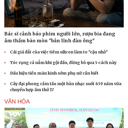
Doanh nghiệp
Công nghệ
Thông tin doanh nghiệp
Sành điệu
Bác sĩ cảnh báo phim người lớn, rượu bia đang
Doanh nghiệp 24h
Tin Công nghệ
Doanh nhân
Trải nghiệm
âm thầm bào mòn "bản lĩnh đàn ông"
Vì cộng đồng
Chuyển đổi số
Cái giá đắt của việc tiêm silicon làm to "cậu nhỏ"
Tóc rụng cả nắm khi gội đầu, đừng bỏ qua 5 cách này
Dấu hiệu tiền mãn kinh sớm phụ nữ cần biết
Cây đại phong cầm tấu một bản nhạc suốt 639 năm vừa
chuyển hợp âm thứ 17
VĂN HÓA