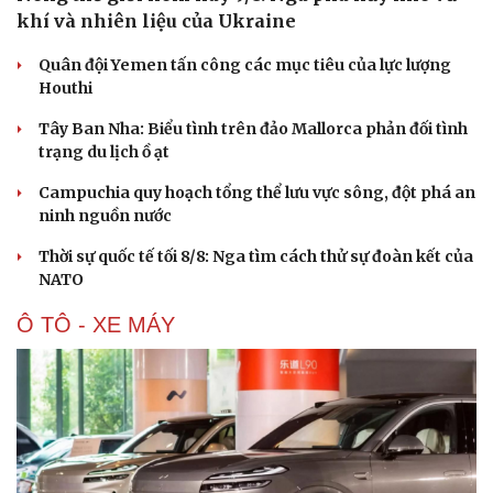
khí và nhiên liệu của Ukraine
Quân đội Yemen tấn công các mục tiêu của lực lượng
Houthi
Tây Ban Nha: Biểu tình trên đảo Mallorca phản đối tình
trạng du lịch ồ ạt
Campuchia quy hoạch tổng thể lưu vực sông, đột phá an
ninh nguồn nước
Thời sự quốc tế tối 8/8: Nga tìm cách thử sự đoàn kết của
NATO
Ô TÔ - XE MÁY
Du lịch
Podcast
Tư vấn
Câu chuyện thời sự
Săn Tour
Đọc truyện đêm khuya
check-in
Cửa sổ tình yêu
Kể chuyện cho bé
Hạt giống tâm hồn