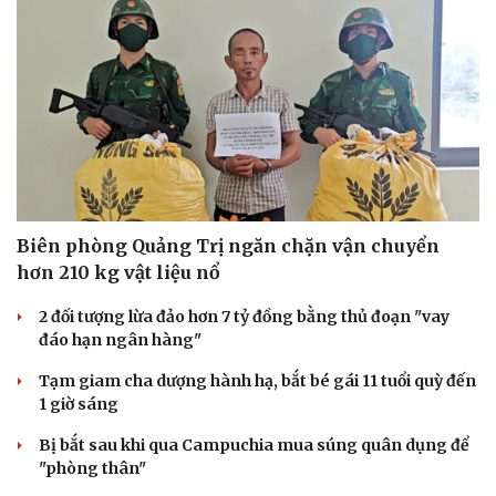
Biên phòng Quảng Trị ngăn chặn vận chuyển
hơn 210 kg vật liệu nổ
Văn hóa
Giải trí
2 đối tượng lừa đảo hơn 7 tỷ đồng bằng thủ đoạn "vay
Sân khấu - Điện ảnh
Nghệ sĩ
đáo hạn ngân hàng"
Văn học
Thời trang
Âm nhạc
Sao Việt
Tạm giam cha dượng hành hạ, bắt bé gái 11 tuổi quỳ đến
Di sản
1 giờ sáng
Bị bắt sau khi qua Campuchia mua súng quân dụng để
"phòng thân"