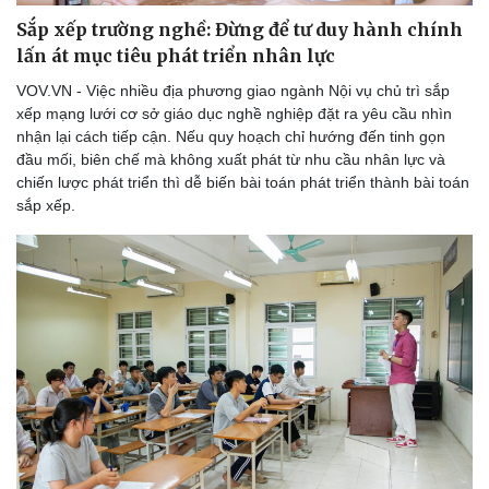
Bóng đá
Ô tô
Sắp xếp trường nghề: Đừng để tư duy hành chính
Lịch thi đấu bóng đá
Xe máy
lấn át mục tiêu phát triển nhân lực
Thế giới thể thao
Tư vấn
VOV.VN - Việc nhiều địa phương giao ngành Nội vụ chủ trì sắp
eSports
xếp mạng lưới cơ sở giáo dục nghề nghiệp đặt ra yêu cầu nhìn
Hậu trường
nhận lại cách tiếp cận. Nếu quy hoạch chỉ hướng đến tinh gọn
đầu mối, biên chế mà không xuất phát từ nhu cầu nhân lực và
chiến lược phát triển thì dễ biến bài toán phát triển thành bài toán
sắp xếp.