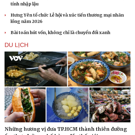
tính nhập lậu
Hưng Yên tổ chức Lễ hội và xúc tiến thương mại nhãn
lồng năm 2026
Bài toán hút vốn, không chỉ là chuyển đổi xanh
Sức khỏe
Đời sống
DU LỊCH
Dinh dưỡng - món ngon
Nhà đẹp
Cây thuốc
Blog
Sản phụ khoa
Tình yêu - Gia đình
Nhi khoa
Nam khoa
Làm đẹp - giảm cân
Phòng mạch online
Ăn sạch sống khỏe
Những hương vị đưa TP.HCM thành thiên đường