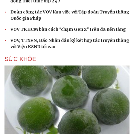
động thiết thực dịp 27/7
Đoàn công tác VOV làm việc với Tập đoàn Truyền thông
Quốc gia Pháp
VOV TP.HCM bàn cách "chạm Gen Z" trên đa nền tảng
VOV, TTXVN, Báo Nhân dân ký kết hợp tác truyền thông
với Viện KSND tối cao
SỨC KHỎE