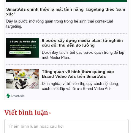
SmartAds chính thức ra mắt tính năng Targeting theo 'cảm
xúc'
Đây là bước mở rộng quan trọng trong hệ sinh thái contextual
targeting.
6 bước xây dựng media plan: từ nghiên
cứu đối thủ đến đo lường
Dưới đây là chi tiết các bước quan trọng để lập
một Media Plan.
Tổng quan về hình thức quảng cáo
Brand Video Ads trên SmartAds
Định nghĩa, vị trí hiển thị, quy cách nội dung,
cách thiết lập và tối ưu Brand Video Ads.
Kinh tế
Thị trường
Bất động sản
Giá vàng
Viết bình luận
Khởi nghiệp
Tiêu dùng
Tỷ giá
Chứng khoán
Giá cà phê