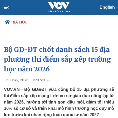
English
XÃ HỘI
/
Bộ GD-ĐT chốt danh sách 15 địa
Chính trị
Xã hội
Đảng
Tin 24h
phương thí điểm sắp xếp trường
Tổ chức nhân sự
Dự báo thời tiết
học năm 2026
Quốc hội
Giáo dục
Nhận diện sự thật
Dấu ấn VOV
Việc làm
Thứ Bảy, 20:49, 04/07/2026
Biển đảo
VOV.VN - Bộ GD&ĐT vừa công bố 15 địa phương sẽ
thí điểm sắp xếp mạng lưới cơ sở giáo dục công lập từ
năm 2026, hướng tới tinh gọn đầu mối, giảm tối thiểu
30% số cơ sở và triển khai mô hình trường học quy mô
lớn trước khi nhân rộng toàn quốc từ năm 2027.