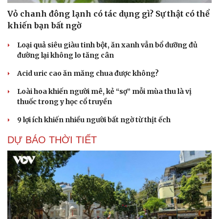
Vỏ chanh đông lạnh có tác dụng gì? Sự thật có thể
khiến bạn bất ngờ
Loại quả siêu giàu tinh bột, ăn xanh vẫn bổ dưỡng đủ
đường lại không lo tăng cân
Acid uric cao ăn măng chua được không?
Loài hoa khiến người mê, kẻ “sợ” mỗi mùa thu là vị
thuốc trong y học cổ truyền
9 lợi ích khiến nhiều người bất ngờ từ thịt ếch
DỰ BÁO THỜI TIẾT