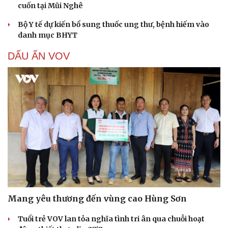
cuốn tại Mũi Nghê
Bộ Y tế dự kiến bổ sung thuốc ung thư, bệnh hiếm vào
danh mục BHYT
DẤU ẤN VOV
Mang yêu thương đến vùng cao Hùng Sơn
Cải chính
Tuổi trẻ VOV lan tỏa nghĩa tình tri ân qua chuỗi hoạt