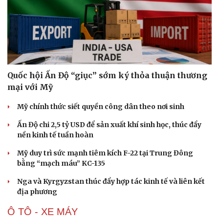
Quốc hội Ấn Độ “giục” sớm ký thỏa thuận thương
mại với Mỹ
Mỹ chính thức siết quyền công dân theo nơi sinh
Ấn Độ chi 2,5 tỷ USD để sản xuất khí sinh học, thúc đẩy
nền kinh tế tuần hoàn
Mỹ duy trì sức mạnh tiêm kích F-22 tại Trung Đông
bằng “mạch máu” KC-135
Nga và Kyrgyzstan thúc đẩy hợp tác kinh tế và liên kết
địa phương
Ô TÔ - XE MÁY