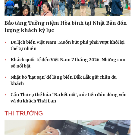
Bảo tàng Tưởng niệm Hòa bình tại Nhật Bản đón
lượng khách kỷ lục
Du lịch biển Việt Nam: Muốn bứt phá phải vượt khỏi lợi
Sức khỏe
Đời sống
thế tự nhiên
Dinh dưỡng - món ngon
Nhà đẹp
Khách quốc tế đến Việt Nam 7 tháng 2026: Những con
Cây thuốc
Blog
số nổi bật
Sản phụ khoa
Tình yêu - Gia đình
Nhi khoa
Nhặt bỏ 'hạt sạn' để làng biển Đắk Lắk giữ chân du
Nam khoa
khách
Làm đẹp - giảm cân
Phòng mạch online
Cần Thơ cụ thể hóa “Ba kết nối”, xúc tiến đón dòng vốn
Ăn sạch sống khỏe
và du khách Thái Lan
THỊ TRƯỜNG