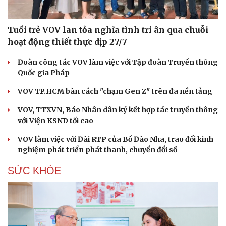
Tuổi trẻ VOV lan tỏa nghĩa tình tri ân qua chuỗi
hoạt động thiết thực dịp 27/7
Đoàn công tác VOV làm việc với Tập đoàn Truyền thông
Quốc gia Pháp
VOV TP.HCM bàn cách "chạm Gen Z" trên đa nền tảng
VOV, TTXVN, Báo Nhân dân ký kết hợp tác truyền thông
với Viện KSND tối cao
VOV làm việc với Đài RTP của Bồ Đào Nha, trao đổi kinh
nghiệm phát triển phát thanh, chuyển đổi số
SỨC KHỎE
Cải chính