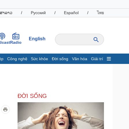
ສາລາວ
/
Русский
/
Español
/
ไทย
English
dcast
Radio
ệp
Công nghệ
Sức khỏe
Đời sống
Văn hóa
Giải trí
inh tế
Thị trường
ất động sản
Giá vàng
hởi nghiệp
Tiêu dùng
Tỷ giá
ĐỜI SỐNG
Chứng khoán
Giá cà phê
oanh nghiệp
Công nghệ
hông tin doanh nghiệp
Sành điệu