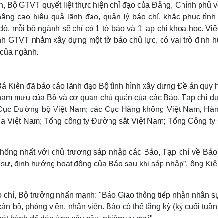
, Bộ GTVT quyết liệt thực hiện chỉ đạo của Đảng, Chính phủ v
âng cao hiệu quả lãnh đạo, quản lý báo chí, khắc phục tình 
 đó, mỗi bộ ngành sẽ chỉ có 1 tờ báo và 1 tạp chí khoa học. Vi
gành GTVT nhằm xây dựng một tờ báo chủ lực, có vai trò định 
 của ngành.
á Kiên đã báo cáo lãnh đạo Bộ tình hình xây dựng Đề án quy 
tham mưu của Bộ và cơ quan chủ quản của các Báo, Tạp chí dự
 Cục Đường bộ Việt Nam; các Cục Hàng không Việt Nam, Hàn
ịa Việt Nam; Tổng công ty Đường sắt Việt Nam; Tổng Công ty
n thống nhất với chủ trương sáp nhập các Báo, Tạp chí về Báo
sự, định hướng hoạt động của Báo sau khi sáp nhập”, ông Kiê
 chí, Bộ trưởng nhấn mạnh: "Báo Giao thông tiếp nhận nhân sự
cán bộ, phóng viên, nhân viên. Báo có thể tăng kỳ (kỳ cuối tuầ