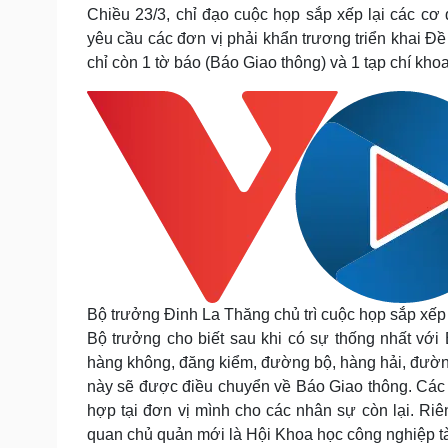
Tin nóng
Việt Nam
Chiều 23/3, chỉ đạo cuộc họp sắp xếp lại các c
Tư vấn luật
Phân tích
yêu cầu các đơn vị phải khẩn trương triển khai 
chỉ còn 1 tờ báo (Báo Giao thông) và 1 tạp chí kh
Sức khỏe
Đời sống
Dinh dưỡng - món ngon
Nhà đẹp
Cây thuốc
Blog
Sản phụ khoa
Tình yêu - Gia đình
Nhi khoa
Nam khoa
Làm đẹp - giảm cân
Phòng mạch online
Ăn sạch sống khỏe
Bộ trưởng Đinh La Thăng chủ trì cuộc họp sắp xếp
Cải chính
Bộ trưởng cho biết sau khi có sự thống nhất với 
hàng không, đăng kiểm, đường bộ, hàng hải, đường
này sẽ được điều chuyển về Báo Giao thông. Các 
hợp tại đơn vị mình cho các nhân sự còn lại. R
quan chủ quản mới là Hội Khoa học công nghiệp tà