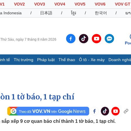
V1
VOV2
VOV3
VOV4
VOV5
VOV6
VOV GT
a Indonesia
/
日本語
/
ខ្មែរ
/
한국어
/
ພາ
Thứ Sáu, ngày 7 tháng 8 năm 2026
Po
inh tế
Thị trường
Pháp luật
Thể thao
Ô tô - Xe máy
Doanh nghi
Thế giới
Multimedia
K
Quan sát
Video
B
Cuộc sống đó đây
Ảnh
K
Hồ sơ
E-Magazine
òn 1 tờ báo, 1 tạp chí
Infographic
Thể thao
Ô tô - Xe máy
D
sắp xếp 9 cơ quan báo chí thành 1 tờ báo, 1 tạp chí.
Bóng đá
Ô tô
T