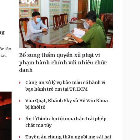
ng
ốc lần
Bổ sung thẩm quyền xử phạt vi
 tác
phạm hành chính với nhiều chức
danh
Công an xử lý vụ bảo mẫu có hành vi
bạo hành trẻ em tại TP.HCM
Vua Quạt, Khánh Sky và Hồ Văn Khoa
bị khởi tố
Án tử hình cho tội mua bán trái phép
chất ma túy
Tuyên án chung thân người mẹ sát hại