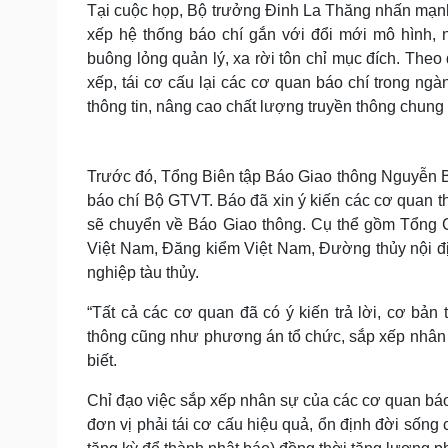
Tại cuộc họp, Bộ trưởng Đinh La Thăng nhấn mạnh
xếp hệ thống báo chí gắn với đổi mới mô hình, n
buông lỏng quản lý, xa rời tôn chỉ mục đích. Theo
xếp, tái cơ cấu lại các cơ quan báo chí trong n
thông tin, nâng cao chất lượng truyền thông chung
Trước đó, Tổng Biên tập Báo Giao thông Nguyễn B
báo chí Bộ GTVT. Báo đã xin ý kiến các cơ quan 
sẽ chuyển về Báo Giao thông. Cụ thể gồm Tổng
Việt Nam, Đăng kiểm Việt Nam, Đường thủy nội đ
nghiệp tàu thủy.
“Tất cả các cơ quan đã có ý kiến trả lời, cơ bả
thông cũng như phương án tổ chức, sắp xếp nhân 
biết.
Chỉ đạo việc sắp xếp nhân sự của các cơ quan báo
đơn vị phải tái cơ cấu hiệu quả, ổn định đời sống 