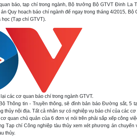
Lịch thi đấu bóng đá
Xe máy
ơ quan báo, tạp chí trong ngành, Bộ trưởng Bộ GTVT Đinh La 
Thế giới thể thao
Tư vấn
Đề án Quy hoạch báo chí ngành để ngay trong tháng 4/2015, Bộ
eSports
V
oa học (Tạp chí GTVT).
Hậu trường
Văn hóa
Giải trí
D
Sân khấu - Điện ảnh
Nghệ sĩ
Văn học
Thời trang
Âm nhạc
Sao Việt
c
Di sản
 lại các cơ quan báo chí trong ngành GTVT.
Bộ Thông tin - Truyền thông, sẽ đình bản báo Đường sắt, 5 tạ
 thủy nội địa. Tất cả nhân sự có nghiệp vụ báo chí của các cơ
cơ quan chủ quản của 6 đơn vị nói trên phải sắp xếp công việ
iêng Tạp chí Công nghiệp tàu thủy xem xét phương án chuyển 
u thủy.