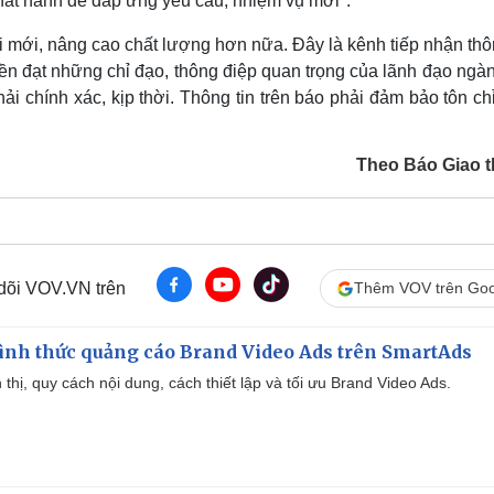
phát hành để đáp ứng yêu cầu, nhiệm vụ mới".
i mới, nâng cao chất lượng hơn nữa. Đây là kênh tiếp nhận thô
ền đạt những chỉ đạo, thông điệp quan trọng của lãnh đạo ngà
i chính xác, kịp thời. Thông tin trên báo phải đảm bảo tôn c
Theo Báo Giao 
 dõi VOV.VN trên
Thêm VOV trên Goo
ình thức quảng cáo Brand Video Ads trên SmartAds
ển thị, quy cách nội dung, cách thiết lập và tối ưu Brand Video Ads.