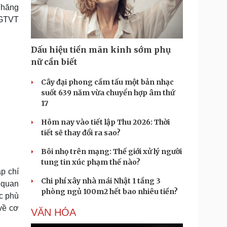
Doanh nghiệp 24h
Tin Công nghệ
Thăng
Doanh nhân
Trải nghiệm
 GTVT
ì cộng đồng
Chuyển đổi số
Dấu hiệu tiền mãn kinh sớm phụ
u lịch
Podcast
nữ cần biết
Tư vấn
Câu chuyện thời sự
Săn Tour
Đọc truyện đêm khuya
Cây đại phong cầm tấu một bản nhạc
heck-in
Cửa sổ tình yêu
suốt 639 năm vừa chuyển hợp âm thứ
Kể chuyện cho bé
17
Hạt giống tâm hồn
Hôm nay vào tiết lập Thu 2026: Thời
tiết sẽ thay đổi ra sao?
Bôi nhọ trên mạng: Thế giới xử lý người
tung tin xúc phạm thế nào?
p chí
Chi phí xây nhà mái Nhật 1 tầng 3
 quan
phòng ngủ 100m2 hết bao nhiêu tiền?
c phù
về cơ
VĂN HÓA