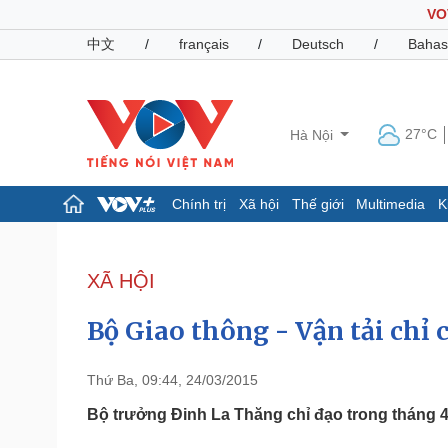
VO
中文
/
français
/
Deutsch
/
Bahas
27°C
Hà Nội
Chính trị
Xã hội
Thế giới
Multimedia
K
Chính trị
Xã hội
Đảng
Tin 24h
XÃ HỘI
Tổ chức nhân sự
Dự báo thời tiết
Quốc hội
Giáo dục
Bộ Giao thông - Vận tải chỉ c
Nhận diện sự thật
Dấu ấn VOV
Việc làm
Biển đảo
Thứ Ba, 09:44, 24/03/2015
Pháp luật
Quân sự - Quốc phòng
Bộ trưởng Đinh La Thăng chỉ đạo trong tháng 4 
Vụ án
Vũ khí