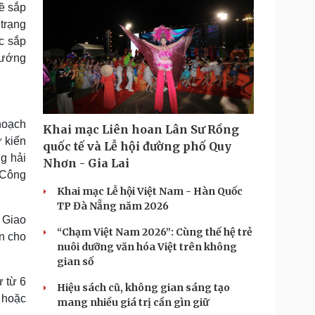
ề sắp
trạng
ệc sắp
hướng
hoạch
Khai mạc Liên hoan Lân Sư Rồng
 kiến
quốc tế và Lễ hội đường phố Quy
g hải
Nhơn - Gia Lai
 Công
Khai mạc Lễ hội Việt Nam - Hàn Quốc
TP Đà Nẵng năm 2026
 Giao
“Chạm Việt Nam 2026”: Cùng thế hệ trẻ
n cho
nuôi dưỡng văn hóa Việt trên không
gian số
 từ 6
Hiệu sách cũ, không gian sáng tạo
n hoặc
mang nhiều giá trị cần gìn giữ