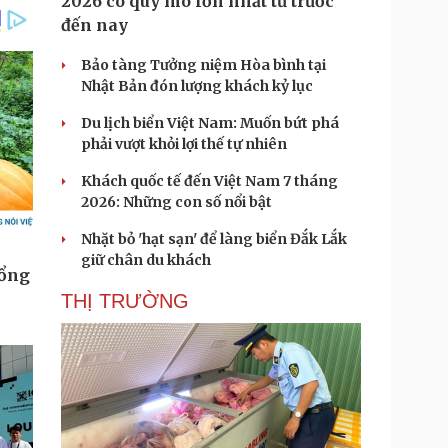
2026 có quy mô lớn nhất từ trước
đến nay
Bảo tàng Tưởng niệm Hòa bình tại
Nhật Bản đón lượng khách kỷ lục
Du lịch biển Việt Nam: Muốn bứt phá
phải vượt khỏi lợi thế tự nhiên
Khách quốc tế đến Việt Nam 7 tháng
2026: Những con số nổi bật
Nhặt bỏ 'hạt sạn' để làng biển Đắk Lắk
giữ chân du khách
THỊ TRƯỜNG