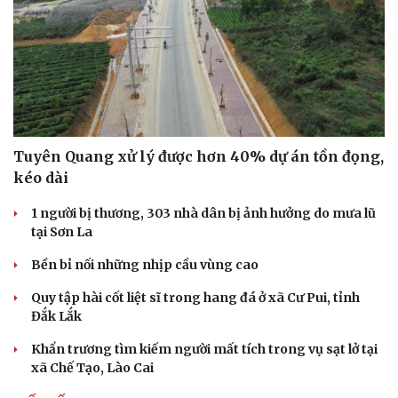
Tuyên Quang xử lý được hơn 40% dự án tồn đọng,
kéo dài
1 người bị thương, 303 nhà dân bị ảnh hưởng do mưa lũ
tại Sơn La
Bền bỉ nối những nhịp cầu vùng cao
Quy tập hài cốt liệt sĩ trong hang đá ở xã Cư Pui, tỉnh
Đắk Lắk
Khẩn trương tìm kiếm người mất tích trong vụ sạt lở tại
xã Chế Tạo, Lào Cai