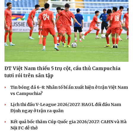
ĐT Việt Nam thiếu 5 trụ cột, cầu thủ Campuchia
tươi rói trên sân tập
Tin bóng đá 6-8: Nhân tố bí ẩn xuất hiện ở trận Việt Nam
vs Campuchia?
Lịch thi đấu V-League 2026/2027: HAGL đối đầu Nam
Du lịch
Podcast
Định ngay ở trận ra quân
Tư vấn
Câu chuyện thời sự
Săn Tour
Đọc truyện đêm khuya
Kết quả bốc thăm Cúp Quốc gia 2026/2027: CAHN và Hà
check-in
Cửa sổ tình yêu
Nội FC dễ thở
Kể chuyện cho bé