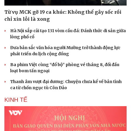
Từ vụ MCK gỡ 19 ca khúc: Không thể gây sốc rồi
chỉ xin lỗi là xong
Hà Nội sắp cải tạo 131 vòm cầu đá: Đánh thức di sản giữa
lòng phố cổ
Sức khỏe
Đời sống
Đưa bản sắc văn hóa người Mường trở thành động lực
Dinh dưỡng - món ngon
Nhà đẹp
phát triển du lịch cộng đồng
Cây thuốc
Blog
Ba phim Việt cùng “đổ bộ” phòng vé tháng 8, đối đầu
Sản phụ khoa
Tình yêu - Gia đình
loạt bom tấn ngoại
Nhi khoa
Nam khoa
Thanh âm vượt đại dương: Chuyện chưa kể về bản tình
Làm đẹp - giảm cân
ca từ chốn ngục tù Côn Đảo
Phòng mạch online
Ăn sạch sống khỏe
KINH TẾ