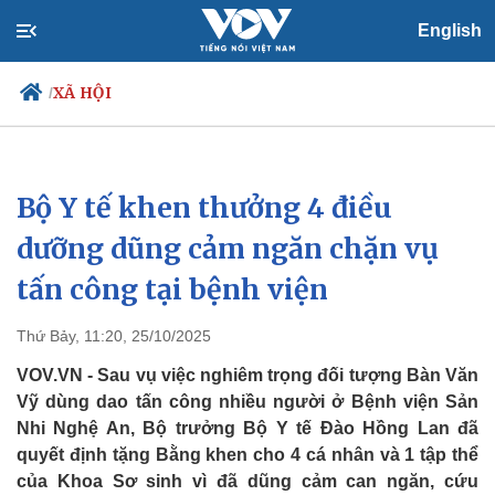
English
XÃ HỘI
/
Bộ Y tế khen thưởng 4 điều
Chính trị
Xã hội
Đảng
Tin 24h
dưỡng dũng cảm ngăn chặn vụ
Tổ chức nhân sự
Dự báo thời tiết
tấn công tại bệnh viện
Quốc hội
Giáo dục
Nhận diện sự thật
Dấu ấn VOV
Việc làm
Thứ Bảy, 11:20, 25/10/2025
Biển đảo
VOV.VN - Sau vụ việc nghiêm trọng đối tượng Bàn Văn
Vỹ dùng dao tấn công nhiều người ở Bệnh viện Sản
Nhi Nghệ An, Bộ trưởng Bộ Y tế Đào Hồng Lan đã
quyết định tặng Bằng khen cho 4 cá nhân và 1 tập thể
của Khoa Sơ sinh vì đã dũng cảm can ngăn, cứu