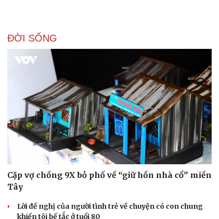
ĐỜI SỐNG
Cặp vợ chồng 9X bỏ phố về “giữ hồn nhà cổ” miền
Tây
Lời đề nghị của người tình trẻ về chuyện có con chung
khiến tôi bế tắc ở tuổi 80