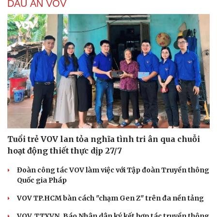
DẤU ẤN VOV
Tuổi trẻ VOV lan tỏa nghĩa tình tri ân qua chuỗi
hoạt động thiết thực dịp 27/7
Đoàn công tác VOV làm việc với Tập đoàn Truyền thông
Quốc gia Pháp
VOV TP.HCM bàn cách "chạm Gen Z" trên đa nền tảng
VOV, TTXVN, Báo Nhân dân ký kết hợp tác truyền thông