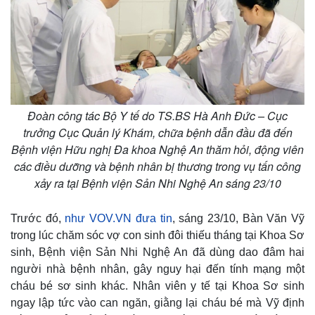
Đoàn công tác Bộ Y tế do TS.BS Hà Anh Đức – Cục
trưởng Cục Quản lý Khám, chữa bệnh dẫn đầu đã đến
Bệnh viện Hữu nghị Đa khoa Nghệ An thăm hỏi, động viên
các điều dưỡng và bệnh nhân bị thương trong vụ tấn công
xảy ra tại Bệnh viện Sản Nhi Nghệ An sáng 23/10
Trước đó,
như VOV.VN đưa tin
, sáng 23/10, Bàn Văn Vỹ
trong lúc chăm sóc vợ con sinh đôi thiếu tháng tại Khoa Sơ
sinh, Bệnh viện Sản Nhi Nghệ An đã dùng dao đâm hai
người nhà bệnh nhân, gây nguy hại đến tính mạng một
cháu bé sơ sinh khác. Nhân viên y tế tại Khoa Sơ sinh
ngay lập tức vào can ngăn, giằng lại cháu bé mà Vỹ định