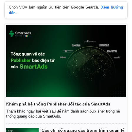
Chọn VOV làm nguồn ưu tiên trên
Google Search
.
Xem hướng
dẫn.
Kinh tế
Thị trường
Khám phá hệ thống Publisher đối tác của SmartAds
Bất động sản
Giá vàng
Tham khảo ngay bài viết sau để nắm danh sách publisher trong hệ
Khởi nghiệp
Tiêu dùng
thống quảng cáo của SmartAds.
Tỷ giá
Chứng khoán
Các chỉ số quảng cáo trong trình quản lý