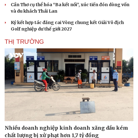
Cần Thơ cụ thể hóa “Ba kết nối”, xúc tiến đón dòng vốn
và du khách Thái Lan
Ký kết hợp tác đăng cai Vòng chung kết Giải Vô địch
Golf nghiệp dư thế giới 2027
THỊ TRƯỜNG
Văn hóa
Giải trí
Sân khấu - Điện ảnh
Nghệ sĩ
Văn học
Thời trang
Âm nhạc
Sao Việt
Di sản
Nhiều doanh nghiệp kinh doanh xăng dầu kém
chất lượng bị xử phạt hơn 1,7 tỷ đồng