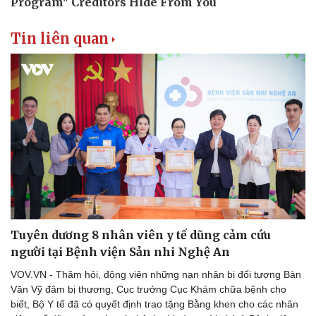
Thể thao
Ô tô - Xe máy
Bóng đá
Ô tô
Tin liên quan
Lịch thi đấu bóng đá
Xe máy
Thế giới thể thao
Tư vấn
eSports
Hậu trường
Tuyên dương 8 nhân viên y tế dũng cảm cứu
người tại Bệnh viện Sản nhi Nghệ An
VOV.VN - Thăm hỏi, động viên những nạn nhân bị đối tượng Bàn
Văn Vỹ đâm bị thương, Cục trưởng Cục Khám chữa bệnh cho
biết, Bộ Y tế đã có quyết định trao tặng Bằng khen cho các nhân