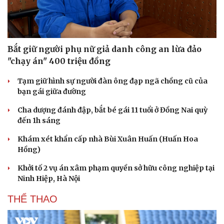
Bắt giữ người phụ nữ giả danh công an lừa đảo
"chạy án" 400 triệu đồng
Tạm giữ hình sự người đàn ông đạp ngã chồng cũ của
bạn gái giữa đường
Cha dượng đánh đập, bắt bé gái 11 tuổi ở Đồng Nai quỳ
đến 1h sáng
Khám xét khẩn cấp nhà Bùi Xuân Huấn (Huấn Hoa
Hồng)
Khởi tố 2 vụ án xâm phạm quyền sở hữu công nghiệp tại
Ninh Hiệp, Hà Nội
THỂ THAO