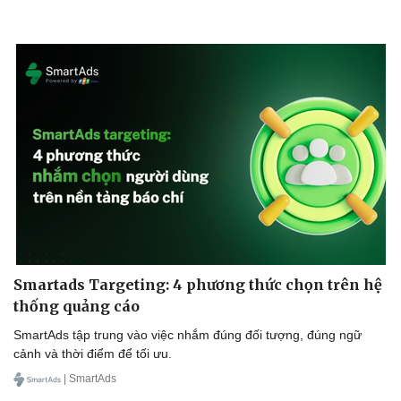
Doanh nghiệp
Công nghệ
Thông tin doanh nghiệp
Sành điệu
Doanh nghiệp 24h
Tin Công nghệ
Doanh nhân
Trải nghiệm
Vì cộng đồng
Chuyển đổi số
Smartads Targeting: 4 phương thức chọn trên hệ
thống quảng cáo
SmartAds tập trung vào việc nhắm đúng đối tượng, đúng ngữ
cảnh và thời điểm để tối ưu.
| SmartAds