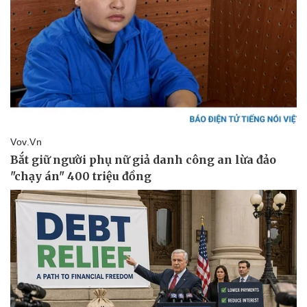
Vụ án
Vũ khí
Tin nóng
Việt Nam
Tư vấn luật
Phân tích