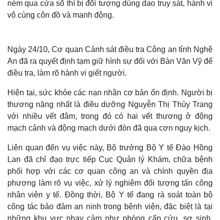
ném qua cửa sổ thì bị đối tượng dùng dao truy sát, hành vi
vô cùng côn đồ và manh động.
Ngày 24/10, Cơ quan Cảnh sát điều tra Công an tỉnh Nghệ
An đã ra quyết định tạm giữ hình sự đối với Bàn Văn Vỹ để
điều tra, làm rõ hành vi giết người.
Hiện tại, sức khỏe các nạn nhân cơ bản ổn định. Người bị
thương nặng nhất là điều dưỡng Nguyễn Thị Thùy Trang
với nhiều vết đâm, trong đó có hai vết thương ở động
mạch cảnh và động mạch dưới đòn đã qua cơn nguy kịch.
Thế giới
Multimedia
Liên quan đến vụ việc này, Bộ trưởng Bộ Y tế Đào Hồng
Quan sát
Video
Lan đã chỉ đạo trực tiếp Cục Quản lý Khám, chữa bệnh
Cuộc sống đó đây
Ảnh
phối hợp với các cơ quan công an và chính quyền địa
Hồ sơ
E-Magazine
phương làm rõ vụ việc, xử lý nghiêm đối tượng tấn công
Infographic
nhân viên y tế. Đồng thời, Bộ Y tế đang rà soát toàn bộ
công tác bảo đảm an ninh trong bệnh viện, đặc biệt là tại
những khu vực nhạy cảm như phòng cấp cứu, sơ sinh,