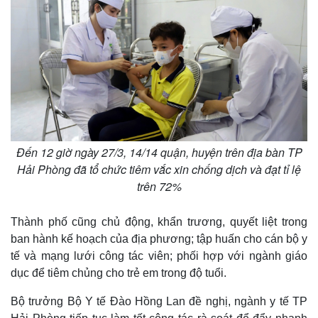
Đến 12 giờ ngày 27/3, 14/14 quận, huyện trên địa bàn TP
Hải Phòng đã tổ chức tiêm vắc xin chống dịch và đạt tỉ lệ
trên 72%
Pháp luật
Quân sự - Quốc phòng
Vụ án
Vũ khí
Tin nóng
Việt Nam
Thành phố cũng chủ động, khẩn trương, quyết liệt trong
Tư vấn luật
Phân tích
ban hành kế hoạch của địa phương; tập huấn cho cán bộ y
tế và mạng lưới công tác viên; phối hợp với ngành giáo
dục để tiêm chủng cho trẻ em trong độ tuổi.
Bộ trưởng Bộ Y tế Đào Hồng Lan đề nghị, ngành y tế TP