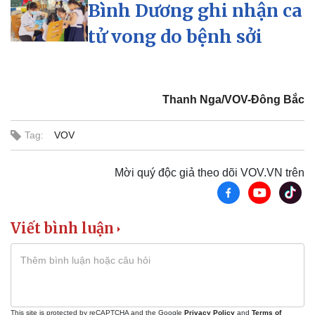
Bình Dương ghi nhận ca
tử vong do bệnh sởi
Thể thao
Ô tô - Xe máy
Bóng đá
Ô tô
Lịch thi đấu bóng đá
Xe máy
Thanh Nga/VOV-Đông Bắc
Thế giới thể thao
Tư vấn
eSports
Tag:
VOV
Hậu trường
Mời quý độc giả theo dõi VOV.VN trên
Viết bình luận
This site is protected by reCAPTCHA and the Google
Privacy Policy
and
Terms of