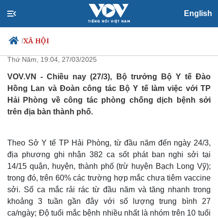
English
Bộ Y tế kiểm tra công tác phòng
chống bệnh sởi tại TP Hải Phòng
XÃ HỘI
/
Thứ Năm, 19:04, 27/03/2025
VOV.VN - Chiều nay (27/3), Bộ trưởng Bộ Y tế Đào
Hồng Lan và Đoàn công tác Bộ Y tế làm việc với TP
Chính trị
Xã hội
Hải Phòng về công tác phòng chống dịch bệnh sởi
Đảng
Tin 24h
trên địa bàn thành phố.
Tổ chức nhân sự
Dự báo thời tiết
Quốc hội
Giáo dục
Nhận diện sự thật
Dấu ấn VOV
Theo Sở Y tế TP Hải Phòng, từ đầu năm đến ngày 24/3,
Việc làm
địa phương ghi nhận 382 ca sốt phát ban nghi sởi tại
Biển đảo
14/15 quận, huyện, thành phố (trừ huyện Bạch Long Vỹ);
trong đó, trên 60% các trường hợp mắc chưa tiêm vaccine
sởi. Số ca mắc rải rác từ đầu năm và tăng nhanh trong
khoảng 3 tuần gần đây với số lượng trung bình 27
ca/ngày; Độ tuổi mắc bệnh nhiều nhất là nhóm trên 10 tuổi