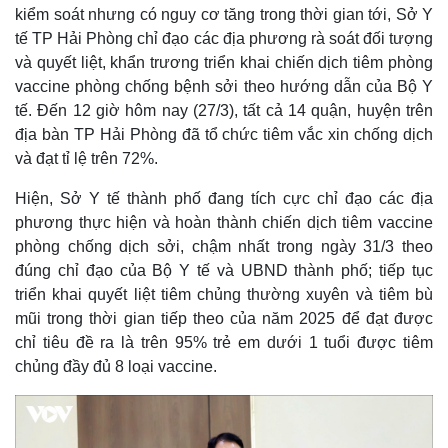
kiểm soát nhưng có nguy cơ tăng trong thời gian tới, Sở Y
tế TP Hải Phòng chỉ đạo các địa phương rà soát đối tượng
và quyết liệt, khẩn trương triển khai chiến dịch tiêm phòng
Thế giới
Multimedia
vaccine phòng chống bệnh sởi theo hướng dẫn của Bộ Y
tế. Đến 12 giờ hôm nay (27/3), tất cả 14 quận, huyện trên
Quan sát
Video
Cuộc sống đó đây
Ảnh
địa bàn TP Hải Phòng đã tổ chức tiêm vắc xin chống dịch
Hồ sơ
E-Magazine
và đạt tỉ lệ trên 72%.
Infographic
Hiện, Sở Y tế thành phố đang tích cực chỉ đạo các địa
phương thực hiện và hoàn thành chiến dịch tiêm vaccine
phòng chống dịch sởi, chậm nhất trong ngày 31/3 theo
đúng chỉ đạo của Bộ Y tế và UBND thành phố; tiếp tục
triển khai quyết liệt tiêm chủng thường xuyên và tiêm bù
mũi trong thời gian tiếp theo của năm 2025 để đạt được
chỉ tiêu đề ra là trên 95% trẻ em dưới 1 tuổi được tiêm
chủng đầy đủ 8 loại vaccine.