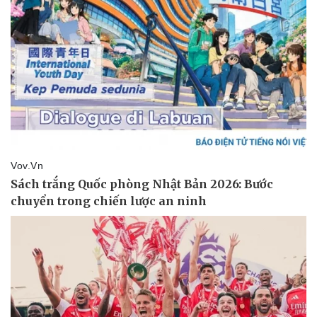
Sức khỏe
Đời sống
Dinh dưỡng - món ngon
Nhà đẹp
Cây thuốc
Blog
Sản phụ khoa
Tình yêu - Gia đình
Nhi khoa
Nam khoa
Làm đẹp - giảm cân
Phòng mạch online
Ăn sạch sống khỏe