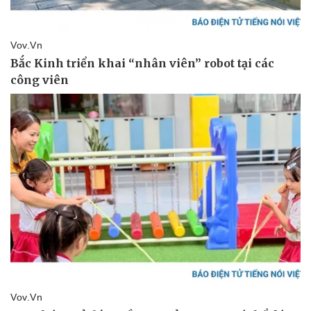
Văn hóa
Giải trí
Sân khấu - Điện ảnh
Nghệ sĩ
Văn học
Thời trang
Âm nhạc
Sao Việt
Di sản