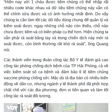
Tỷ giá
“Hiện nay với 1 cháu được tiêm chủng có thể nhập rất
Chứng khoán
nhiều code khác nhau và dữ liệu tiêm chủng này vẫn có
Giá cà phê
thể chỉnh sửa được và có ảnh hưởng nhất định. Do vậy
chúng ta cần làm tốt các dữ liệu dùng chung để quản lý và
kiểm soát được ngay những chỗ nào còn thiếu, chỗ nào
chưa được tiêm và có biện pháp cụ thể hơn. Hiện chúng ta
vẫn phải rà soát bằng tay và trong chiến dịch này mới rà
soát được, còn bình thường rất khó rà soát”, ông Quang
nói.
Các thành viên trong đoàn công tác Bộ Y tế đánh giá cao
công tác phòng chống dịch bệnh của TP Hải Phòng, cả về
việc kiểm soát số ca bệnh và đảm bảo tỉ lệ tiêm chủng
vaccine phòng chống sởi. Mặc dù là địa bàn có nhiều biến
động về dân cư, nhưng ngành y tế thành phố đã phối hợp
chặt chẽ với các địa phương, đơn vị liên quan và làm tốt
công tác rà soát đối tượng.