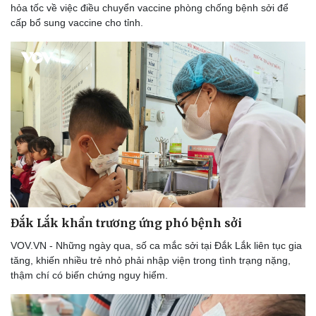
hỏa tốc về việc điều chuyển vaccine phòng chống bệnh sởi để
cấp bổ sung vaccine cho tỉnh.
Du lịch
Podcast
Tư vấn
Câu chuyện thời sự
Săn Tour
Đọc truyện đêm khuya
check-in
Cửa sổ tình yêu
Kể chuyện cho bé
Hạt giống tâm hồn
Đắk Lắk khẩn trương ứng phó bệnh sởi
VOV.VN - Những ngày qua, số ca mắc sởi tại Đắk Lắk liên tục gia
tăng, khiến nhiều trẻ nhỏ phải nhập viện trong tình trạng nặng,
thậm chí có biến chứng nguy hiểm.