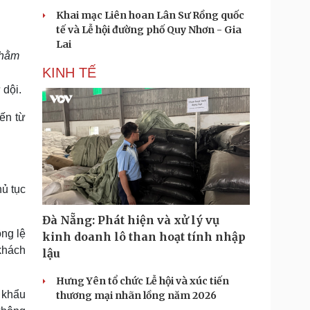
Khai mạc Liên hoan Lân Sư Rồng quốc
tế và Lễ hội đường phố Quy Nhơn - Gia
Lai
nhằm
KINH TẾ
 dội.
ến từ
ủ tục
Đà Nẵng: Phát hiện và xử lý vụ
ông lệ
kinh doanh lô than hoạt tính nhập
khách
lậu
Hưng Yên tổ chức Lễ hội và xúc tiến
 khẩu
thương mại nhãn lồng năm 2026