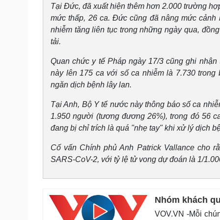
Tại Đức, đã xuất hiện thêm hơn 2.000 trường hợp
mức thấp, 26 ca. Đức cũng đã nâng mức cảnh b
nhiễm tăng liên tục trong những ngày qua, đồng
tải.
Quan chức y tế Pháp ngày 17/3 cũng ghi nhận 
này lên 175 ca với số ca nhiễm là 7.730 trong
ngăn dịch bệnh lây lan.
Tại Anh, Bộ Y tế nước này thông báo số ca nhiễm
1.950 người (tương đương 26%), trong đó 56 c
đang bị chỉ trích là quá "nhẹ tay" khi xử lý dịch 
Cố vấn Chính phủ Anh Patrick Vallance cho r
SARS-CoV-2, với tỷ lệ tử vong dự đoán là 1/1.00
Nhóm khách quậ
VOV.VN -Mỗi chúng