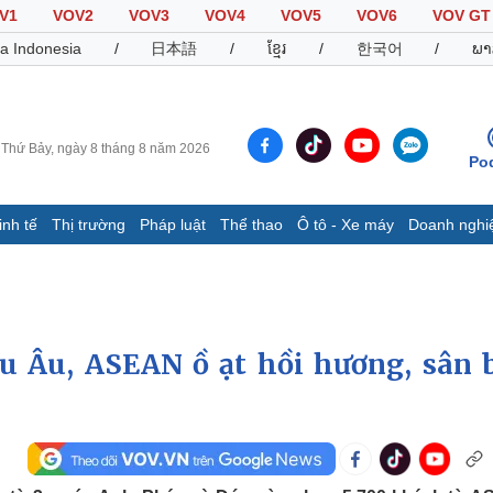
V1
VOV2
VOV3
VOV4
VOV5
VOV6
VOV GT
a Indonesia
/
日本語
/
ខ្មែរ
/
한국어
/
ພາ
Thứ Bảy, ngày 8 tháng 8 năm 2026
Po
inh tế
Thị trường
Pháp luật
Thể thao
Ô tô - Xe máy
Doanh nghi
Thế giới
Multimedia
K
Quan sát
Video
B
Cuộc sống đó đây
Ảnh
K
Hồ sơ
E-Magazine
âu Âu, ASEAN ồ ạt hồi hương, sân 
Infographic
Thể thao
Ô tô - Xe máy
D
Bóng đá
Ô tô
T