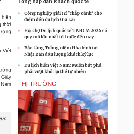
Long hấp dẫn khách quốc tế
Công nghiệp giải trí "chắp cánh" cho
 hiện
điểm đến du lịch Gia Lai
 thời
Hội chợ Du lịch quốc tế TP.HCM 2026 có
 tượng
quy mô lớn nhất từ trước đến nay
Bảo tàng Tưởng niệm Hòa bình tại
 Việt
Nhật Bản đón lượng khách kỷ lục
Du lịch biển Việt Nam: Muốn bứt phá
rường
phải vượt khỏi lợi thế tự nhiên
 Giấy
THỊ TRƯỜNG
t Nam
vực