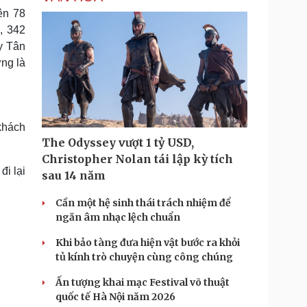
ên 78
, 342
y Tân
ng là
khách
The Odyssey vượt 1 tỷ USD,
Christopher Nolan tái lập kỳ tích
i lại
sau 14 năm
Cần một hệ sinh thái trách nhiệm để
ngăn âm nhạc lệch chuẩn
Khi bảo tàng đưa hiện vật bước ra khỏi
tủ kính trò chuyện cùng công chúng
Ấn tượng khai mạc Festival võ thuật
quốc tế Hà Nội năm 2026