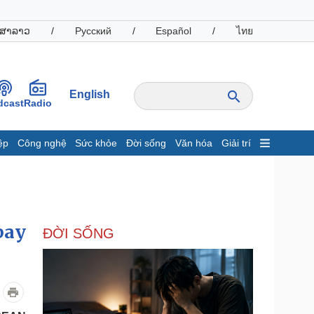
ສາລາວ
/
Русский
/
Español
/
ไทย
English
dcast
Radio
ệp
Công nghệ
Sức khỏe
Đời sống
Văn hóa
Giải trí
inh tế
Thị trường
ất động sản
Giá vàng
hởi nghiệp
Tiêu dùng
Tỷ giá
bay
ĐỜI SỐNG
Chứng khoán
Giá cà phê
oanh nghiệp
Công nghệ
hông tin doanh nghiệp
Sành điệu