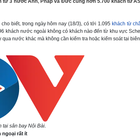
ch từ 3 nước Anh, Pháp và Đức cùng hơn 5.700 khách từ 
Lịch thi đấu bóng đá
Xe máy
Thế giới thể thao
Tư vấn
eSports
V
Hậu trường
o biết, trong ngày hôm nay (18/3), có tới 1.095
khách từ ch
 96 khách nước ngoài không có khách nào đến từ khu vực Sch
Văn hóa
Giải trí
D
 qua nước khác mà không cần kiểm tra hoặc kiểm soát tại biên
Sân khấu - Điện ảnh
Nghệ sĩ
Văn học
Thời trang
Âm nhạc
Sao Việt
c
Di sản
 tại sân bay Nội Bài.
goại rất ít