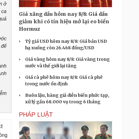
n ở
 ca
Giá xăng dầu hôm nay 8/8: Giá dầu
quá
giảm khi có tín hiệu mở lại eo biển
Hormuz
ước
Tỷ giá USD hôm nay 8/8: Giá bán USD
 để
hạ xuống còn 26.468 đồng/USD
Giá vàng hôm nay 8/8: Giá vàng trong
nước và thế giới lại tăng
ành
Anh
Giá cà phê hôm nay 8/8: Giá cà phê
trong nước ổn định
iễm
Buôn lậu, hàng giả diễn biến phức tạp,
xử lý gần 68.000 vụ trong 6 tháng
PHÁP LUẬT
!
hòng