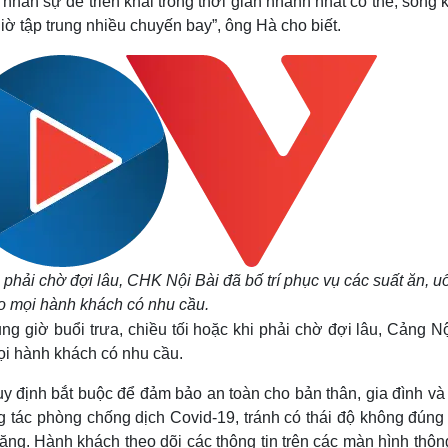
nhân sự để triển khai trong thời gian nhanh nhất có thể, song
ờ tập trung nhiều chuyến bay”, ông Hà cho biết.
i phải chờ đợi lâu, CHK Nội Bài đã bố trí phục vụ các suất ăn, u
o mọi hành khách có nhu cầu.
g giờ buổi trưa, chiều tối hoặc khi phải chờ đợi lâu, Cảng N
mọi hành khách có nhu cầu.
uy định bắt buộc để đảm bảo an toàn cho bản thân, gia đình và
g tác phòng chống dịch Covid-19, tránh có thái độ không đúng
ăng. Hành khách theo dõi các thông tin trên các màn hình thôn