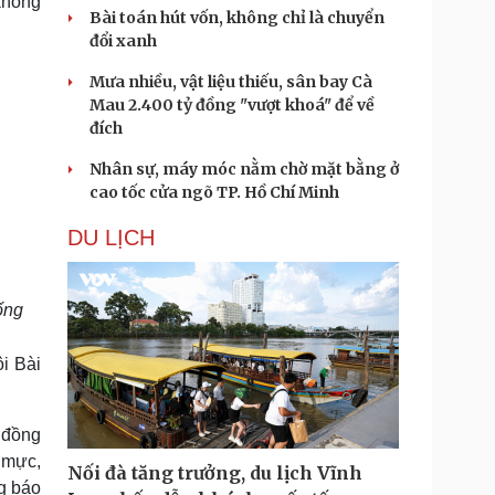
 không
Bài toán hút vốn, không chỉ là chuyển
đổi xanh
Mưa nhiều, vật liệu thiếu, sân bay Cà
Mau 2.400 tỷ đồng "vượt khoá" để về
đích
Nhân sự, máy móc nằm chờ mặt bằng ở
cao tốc cửa ngõ TP. Hồ Chí Minh
DU LỊCH
ống
ội Bài
 đồng
 mực,
Nối đà tăng trưởng, du lịch Vĩnh
g báo