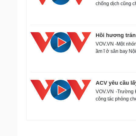
chống dịch cũng c
Hồi hương trán
VOV.VN -Một nhóm 
ầm ĩ ở sân bay Nội
ACV yêu cầu lấ
VOV.VN -Trường Đ
công tác phòng ch