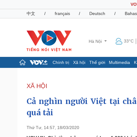
VO
中文
/
français
/
Deutsch
/
Bahas
33°C
Hà Nội
Chính trị
Xã hội
Thế giới
Multimedia
K
Chính trị
Xã hội
Đảng
Tin 24h
XÃ HỘI
Tổ chức nhân sự
Dự báo thời tiết
Quốc hội
Giáo dục
Cả nghìn người Việt tại ch
Nhận diện sự thật
Dấu ấn VOV
Việc làm
quá tải
Biển đảo
Pháp luật
Quân sự - Quốc phòng
Thứ Tư, 14:57, 18/03/2020
Vụ án
Vũ khí