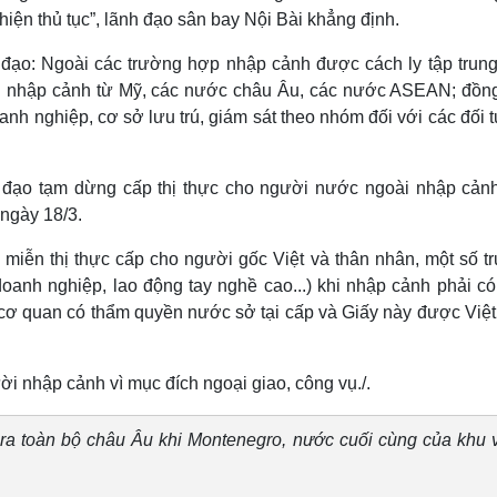
thiện thủ tục”, lãnh đạo sân bay Nội Bài khẳng định.
ạo: Ngoài các trường hợp nhập cảnh được cách ly tập trung
gười nhập cảnh từ Mỹ, các nước châu Âu, các nước ASEAN; đồng
 doanh nghiệp, cơ sở lưu trú, giám sát theo nhóm đối với các đối
đạo tạm dừng cấp thị thực cho người nước ngoài nhập cảnh
 ngày 18/3.
miễn thị thực cấp cho người gốc Việt và thân nhân, một số t
oanh nghiệp, lao động tay nghề cao...) khi nhập cảnh phải có
 cơ quan có thẩm quyền nước sở tại cấp và Giấy này được Việ
i nhập cảnh vì mục đích ngoại giao, công vụ./.
n ra toàn bộ châu Âu khi Montenegro, nước cuối cùng của khu 