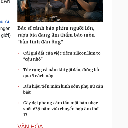
ASEAN
Doanh nghiệp 24h
Tin Công nghệ
Doanh nhân
Trải nghiệm
ì cộng đồng
Chuyển đổi số
âu Âu
Bác sĩ cảnh báo phim người lớn,
engen
u lịch
Podcast
rượu bia đang âm thầm bào mòn
 giới)
Tư vấn
Câu chuyện thời sự
"bản lĩnh đàn ông"
Săn Tour
Đọc truyện đêm khuya
heck-in
Cửa sổ tình yêu
Cái giá đắt của việc tiêm silicon làm to
Kể chuyện cho bé
"cậu nhỏ"
Hạt giống tâm hồn
Tóc rụng cả nắm khi gội đầu, đừng bỏ
qua 5 cách này
Dấu hiệu tiền mãn kinh sớm phụ nữ cần
biết
Cây đại phong cầm tấu một bản nhạc
suốt 639 năm vừa chuyển hợp âm thứ
17
VĂN HÓA