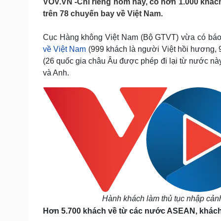
VOV.VN -Chỉ riêng hôm nay, có hơn 1.000 khá
Tin nóng
Việt Nam
trên 78 chuyến bay về Việt Nam.
Tư vấn luật
Phân tích
Cục Hàng không Việt Nam (Bộ GTVT) vừa có báo ch
về Việt Nam
(999 khách là người Việt hồi hương,
Sức khỏe
Đời sống
(26 quốc gia châu Âu được phép đi lại từ nước này
Dinh dưỡng - món ngon
Nhà đẹp
và Anh.
Cây thuốc
Blog
Sản phụ khoa
Tình yêu - Gia đình
Nhi khoa
Nam khoa
Làm đẹp - giảm cân
Phòng mạch online
Ăn sạch sống khỏe
Cải chính
Hành khách làm thủ tục nhập cảnh
Hơn 5.700 khách về từ các nước ASEAN, khách n