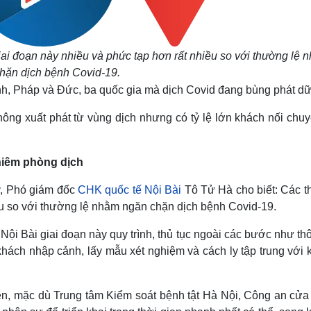
giai đoạn này nhiều và phức tạp hơn rất nhiều so với thường lệ 
hặn dịch bệnh Covid-19.
nh, Pháp và Đức, ba quốc gia mà dịch Covid đang bùng phát dữ
hông xuất phát từ vùng dịch nhưng có tỷ lệ lớn khách nối chuy
hiêm phòng dịch
ay, Phó giám đốc
CHK quốc tế Nội Bài
Tô Tử Hà cho biết: Các th
iều so với thường lệ nhằm ngăn chặn dịch bệnh Covid-19.
Nội Bài giai đoạn này quy trình, thủ tục ngoài các bước như th
khách nhập cảnh, lấy mẫu xét nghiệm và cách ly tập trung với 
trên, mặc dù Trung tâm Kiểm soát bệnh tật Hà Nội, Công an cửa