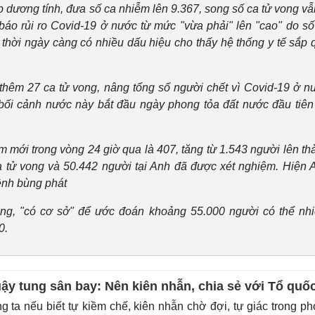
 dương tính, đưa số ca nhiễm lên 9.367, song số ca tử vong vẫ
áo rủi ro Covid-19 ở nước từ mức "vừa phải" lên "cao" do số
 thời ngày càng có nhiều dấu hiệu cho thấy hệ thống y tế sắp 
thêm 27 ca tử vong, nâng tổng số người chết vì Covid-19 ở n
 bối cảnh nước này bắt đầu ngày phong tỏa đất nước đầu tiên
 mới trong vòng 24 giờ qua là 407, tăng từ 1.543 người lên th
a tử vong và 50.442 người tại Anh đã được xét nghiệm. Hiện 
bệnh bùng phát
ằng, "có cơ sở" để ước đoán khoảng 55.000 người có thể nh
0.
y tung sân bay: Nên kiên nhẫn, chia sẻ với Tổ quốc
 ta nếu biết tự kiềm chế, kiên nhẫn chờ đợi, tự giác trong p