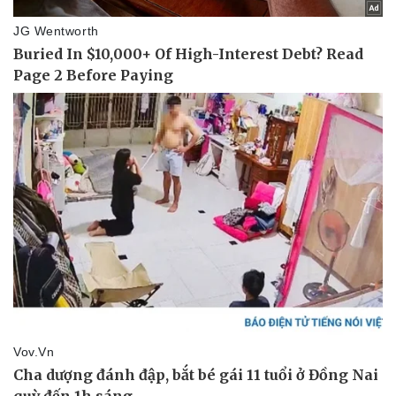
Thể thao
Ô tô - Xe máy
Bóng đá
Ô tô
Lịch thi đấu bóng đá
Xe máy
Thế giới thể thao
Tư vấn
eSports
Hậu trường