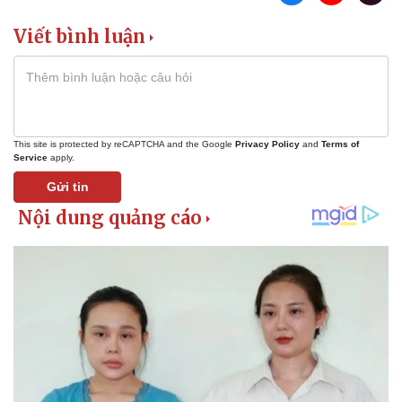
Khởi nghiệp
Tiêu dùng
Viết bình luận
Tỷ giá
Chứng khoán
Giá cà phê
This site is protected by reCAPTCHA and the Google
Privacy Policy
and
Terms of
Service
apply.
Gửi tin