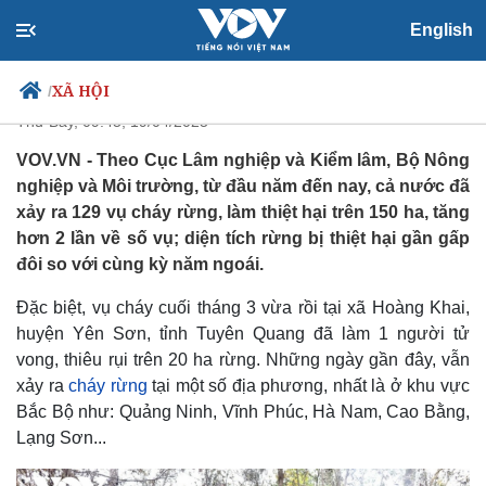
Cả nước ghi nhận 129 vụ cháy
English
rừng
XÃ HỘI
/
Thứ Bảy, 09:45, 19/04/2025
VOV.VN - Theo Cục Lâm nghiệp và Kiểm lâm, Bộ Nông
nghiệp và Môi trường, từ đầu năm đến nay, cả nước đã
Chính trị
Xã hội
xảy ra 129 vụ cháy rừng, làm thiệt hại trên 150 ha, tăng
Đảng
Tin 24h
hơn 2 lần về số vụ; diện tích rừng bị thiệt hại gần gấp
Tổ chức nhân sự
Dự báo thời tiết
đôi so với cùng kỳ năm ngoái.
Quốc hội
Giáo dục
Nhận diện sự thật
Dấu ấn VOV
Đặc biệt, vụ cháy cuối tháng 3 vừa rồi tại xã Hoàng Khai,
Việc làm
huyện Yên Sơn, tỉnh Tuyên Quang đã làm 1 người tử
Biển đảo
vong, thiêu rụi trên 20 ha rừng. Những ngày gần đây, vẫn
xảy ra
cháy rừng
tại một số địa phương, nhất là ở khu vực
Bắc Bộ như: Quảng Ninh, Vĩnh Phúc, Hà Nam, Cao Bằng,
Lạng Sơn...